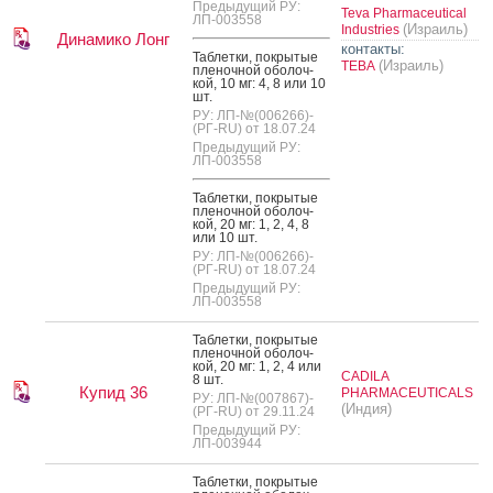
Предыдущий РУ:
Teva Pharmaceutical
ЛП-003558
(Израиль)
Industries
Динамико Лонг
контакты:
Таб­летки, пок­ры­тые
(Израиль)
ТЕВА
пле­ноч­ной обо­лоч­
кой, 10 мг: 4, 8 или 10
шт.
РУ: ЛП-№(006266)-
(РГ-RU) от 18.07.24
Предыдущий РУ:
ЛП-003558
Таб­летки, пок­ры­тые
пле­ноч­ной обо­лоч­
кой, 20 мг: 1, 2, 4, 8
или 10 шт.
РУ: ЛП-№(006266)-
(РГ-RU) от 18.07.24
Предыдущий РУ:
ЛП-003558
Таб­летки, пок­ры­тые
пле­ноч­ной обо­лоч­
кой, 20 мг: 1, 2, 4 или
CADILA
8 шт.
Купид 36
PHARMACEUTICALS
РУ: ЛП-№(007867)-
(Индия)
(РГ-RU) от 29.11.24
Предыдущий РУ:
ЛП-003944
Таб­летки, пок­ры­тые