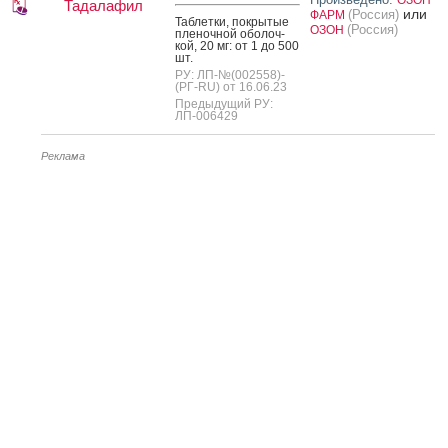
Тадалафил
или
(Россия)
ФАРМ
Таб­летки, пок­ры­тые
(Россия)
ОЗОН
пле­ноч­ной обо­лоч­
кой, 20 мг: от 1 до 500
шт.
РУ: ЛП-№(002558)-
(РГ-RU) от 16.06.23
Предыдущий РУ:
ЛП-006429
Реклама