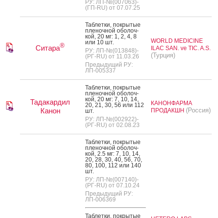
РУ: ЛП-№(007063)-
(ГП-RU) от 07.07.25
Таб­летки, пок­ры­тые
пле­ноч­ной обо­лоч­
кой, 20 мг: 1, 2, 4, 8
WORLD MEDICINE
или 10 шт.
®
Ситара
ILAC SAN. ve TIC. A.S.
РУ: ЛП-№(013848)-
(Турция)
(РГ-RU) от 11.03.26
Предыдущий РУ:
ЛП-005337
Таб­летки, пок­ры­тые
пле­ноч­ной обо­лоч­
кой, 20 мг: 7, 10, 14,
Тадакардил
КАНОНФАРМА
20, 21, 30, 56 или 112
Канон
(Россия)
ПРОДАКШН
шт.
РУ: ЛП-№(002922)-
(РГ-RU) от 02.08.23
Таб­летки, пок­ры­тые
пле­ноч­ной обо­лоч­
кой, 2.5 мг: 7, 10, 14,
20, 28, 30, 40, 56, 70,
80, 100, 112 или 140
шт.
РУ: ЛП-№(007140)-
(РГ-RU) от 07.10.24
Предыдущий РУ:
ЛП-006369
Таб­летки, пок­ры­тые