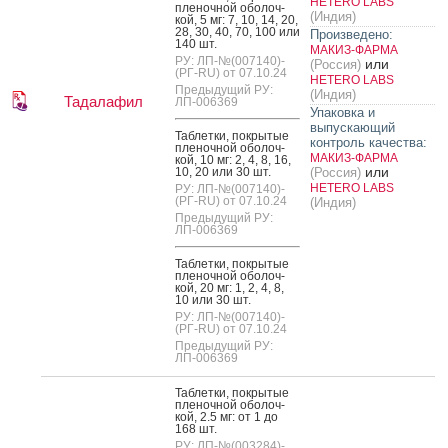
HETERO LABS
пле­ноч­ной обо­лоч­
(Индия)
кой, 5 мг: 7, 10, 14, 20,
28, 30, 40, 70, 100 или
Произведено:
140 шт.
МАКИЗ-ФАРМА
РУ: ЛП-№(007140)-
или
(Россия)
(РГ-RU) от 07.10.24
HETERO LABS
Предыдущий РУ:
(Индия)
Тадалафил
ЛП-006369
Упаковка и
выпускающий
Таб­летки, пок­ры­тые
контроль качества:
пле­ноч­ной обо­лоч­
МАКИЗ-ФАРМА
кой, 10 мг: 2, 4, 8, 16,
или
10, 20 или 30 шт.
(Россия)
HETERO LABS
РУ: ЛП-№(007140)-
(РГ-RU) от 07.10.24
(Индия)
Предыдущий РУ:
ЛП-006369
Таб­летки, пок­ры­тые
пле­ноч­ной обо­лоч­
кой, 20 мг: 1, 2, 4, 8,
10 или 30 шт.
РУ: ЛП-№(007140)-
(РГ-RU) от 07.10.24
Предыдущий РУ:
ЛП-006369
Таб­летки, пок­ры­тые
пле­ноч­ной обо­лоч­
кой, 2.5 мг: от 1 до
168 шт.
РУ: ЛП-№(003284)-