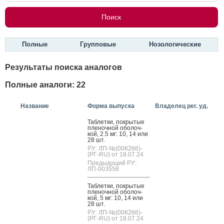
Полные
Групповые
Нозологические
Результаты поиска аналогов
Полные аналоги: 22
Название
Форма выпуска
Владелец рег. уд.
Таб­летки, пок­ры­тые
пле­ноч­ной обо­лоч­
кой, 2.5 мг: 10, 14 или
28 шт.
РУ: ЛП-№(006266)-
(РГ-RU) от 18.07.24
Предыдущий РУ:
ЛП-003558
Таб­летки, пок­ры­тые
пле­ноч­ной обо­лоч­
кой, 5 мг: 10, 14 или
28 шт.
РУ: ЛП-№(006266)-
(РГ-RU) от 18.07.24