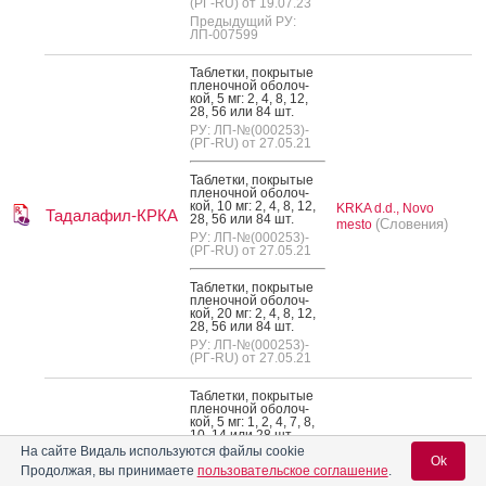
(РГ-RU) от 19.07.23
Предыдущий РУ:
ЛП-007599
Таб­летки, пок­ры­тые
пле­ноч­ной обо­лоч­
кой, 5 мг: 2, 4, 8, 12,
28, 56 или 84 шт.
РУ: ЛП-№(000253)-
(РГ-RU) от 27.05.21
Таб­летки, пок­ры­тые
пле­ноч­ной обо­лоч­
кой, 10 мг: 2, 4, 8, 12,
KRKA d.d., Novo
Тадалафил-КРКА
28, 56 или 84 шт.
(Словения)
mesto
РУ: ЛП-№(000253)-
(РГ-RU) от 27.05.21
Таб­летки, пок­ры­тые
пле­ноч­ной обо­лоч­
кой, 20 мг: 2, 4, 8, 12,
28, 56 или 84 шт.
РУ: ЛП-№(000253)-
(РГ-RU) от 27.05.21
Таб­летки, пок­ры­тые
пле­ноч­ной обо­лоч­
кой, 5 мг: 1, 2, 4, 7, 8,
10, 14 или 28 шт.
На сайте Видаль используются файлы cookie
РУ: ЛП-№(004864)-
Ok
(РГ-RU) от 14.03.24
Продолжая, вы принимаете
пользовательское соглашение
.
Предыдущий РУ: