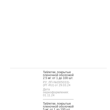
Таб­летки, пок­ры­тые
пле­ноч­ной обо­лоч­кой
2.5 мг: от 1 до 100 шт.
РУ: ЛП-№(005033)-
(РГ-RU) от 29.03.24
Дата
переоформления:
01.11.24
Таб­летки, пок­ры­тые
пле­ноч­ной обо­лоч­кой
5 мг: от 1 до 100 шт.