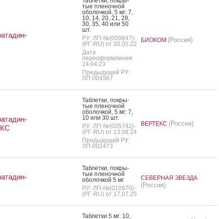
Таб­летки, пок­ры­
тые пле­ноч­ной
обо­лоч­кой, 5 мг: 7,
10, 14, 20, 21, 28,
30, 35, 40 или 50
шт.
атадин-
РУ: ЛП-№(000847)-
(Россия)
БИОКОМ
(РГ-RU) от 30.05.22
Дата
переоформления:
24.04.23
Предыдущий РУ:
ЛП-004567
Таб­летки, пок­ры­
тые пле­ноч­ной
обо­лоч­кой, 5 мг: 7,
10 или 30 шт.
атадин-
(Россия)
ВЕРТЕКС
РУ: ЛП-№(005742)-
ЕКС
(РГ-RU) от 13.06.24
Предыдущий РУ:
ЛП-002473
Таб­летки, пок­ры­
тые пле­ноч­ной
атадин-
СЕВЕРНАЯ ЗВЕЗДА
обо­лоч­кой 5 мг
(Россия)
РУ: ЛП-№(010970)-
(РГ-RU) от 17.07.25
Таб­летки 5 мг: 10,