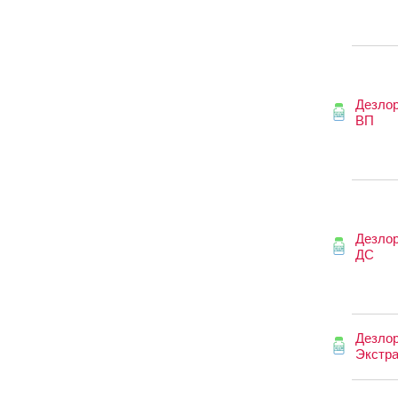
Дезло
ВП
Дезло
ДС
Дезло
Экстр