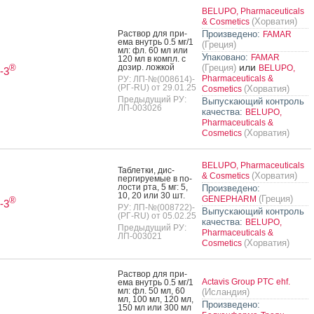
BELUPO, Pharmaceuticals
(Хорватия)
& Cosmetics
Рас­твор для при­
Произведено:
FAMAR
ема внутрь 0.5 мг/1
(Греция)
мл: фл. 60 мл или
Упаковано:
FAMAR
120 мл в компл. с
или
до­зир. лож­кой
(Греция)
®
BELUPO,
-3
Pharmaceuticals &
РУ: ЛП-№(008614)-
(РГ-RU) от 29.01.25
(Хорватия)
Cosmetics
Предыдущий РУ:
Выпускающий контроль
ЛП-003026
качества:
BELUPO,
Pharmaceuticals &
(Хорватия)
Cosmetics
BELUPO, Pharmaceuticals
Таб­летки, дис­
(Хорватия)
& Cosmetics
перги­ру­емые в по­
лос­ти рта, 5 мг: 5,
Произведено:
10, 20 или 30 шт.
(Греция)
GENEPHARM
®
-3
РУ: ЛП-№(008722)-
Выпускающий контроль
(РГ-RU) от 05.02.25
качества:
BELUPO,
Предыдущий РУ:
Pharmaceuticals &
ЛП-003021
(Хорватия)
Cosmetics
Рас­твор для при­
Actavis Group PTC ehf.
ема внутрь 0.5 мг/1
мл: фл. 50 мл, 60
(Исландия)
мл, 100 мл, 120 мл,
Произведено:
150 мл или 300 мл