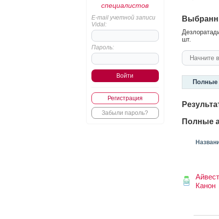
специалистов
E-mail учетной записи
Выбранн
Vidal:
Дезлоратади
шт.
Пароль:
Полные 
Регистрация
Результа
Забыли пароль?
Полные а
Назван
Айвес
Канон