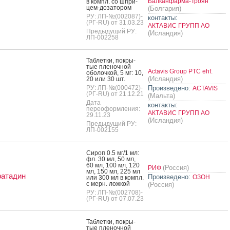
Балканфарма-Троян
в компл. со шпри­
цем-до­зато­ром
(Болгария)
РУ: ЛП-№(002087)-
контакты:
(РГ-RU) от 31.03.23
АКТАВИС ГРУПП АО
Предыдущий РУ:
(Исландия)
ЛП-002258
Таб­летки, пок­ры­
тые пле­ноч­ной
Actavis Group PTC ehf.
обо­лоч­кой, 5 мг: 10,
(Исландия)
20 или 30 шт.
РУ: ЛП-№(000472)-
Произведено:
ACTAVIS
(РГ-RU) от 21.12.21
(Мальта)
Дата
контакты:
переоформления:
АКТАВИС ГРУПП АО
29.11.23
(Исландия)
Предыдущий РУ:
ЛП-002155
Си­роп 0.5 мг/1 мл:
фл. 30 мл, 50 мл,
60 мл, 100 мл, 120
(Россия)
РИФ
мл, 150 мл, 225 мл
ратадин
Произведено:
ОЗОН
или 300 мл в компл.
с мерн. лож­кой
(Россия)
РУ: ЛП-№(002708)-
(РГ-RU) от 07.07.23
Таб­летки, пок­ры­
тые пле­ноч­ной