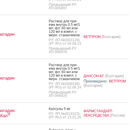
Предыдущий РУ:
ЛП-005897
Рас­твор для при­
ема внутрь 0.5 мг/1
мл: фл. 60 мл или
120 мл в компл. с
ратадин
мерн. ста­кан­чи­ком
(Болгария)
ВЕТПРОМ
РУ: ЛП-№(003129)-
(РГ-RU) от 04.09.23
Предыдущий РУ:
ЛП-006976
Рас­твор для при­
ема внутрь 0.5 мг/1
мл: фл. 60 мл или
120 мл в компл. с
(Болгария)
ДАНСОН-БГ
ратадин
мерн. ста­кан­чи­ком
Произведено:
ВЕТПРОМ
РУ: ЛП-№(006438)-
(Болгария)
(РГ-RU) от 02.08.24
Предыдущий РУ:
ЛП-006925
Кап­су­лы 5 мг
ратадин
ФАРМСТАНДАРТ-
РУ: ЛП-№(013323)-
®
аКап
(Россия)
ЛЕКСРЕДСТВА
(РГ-RU) от 23.01.26