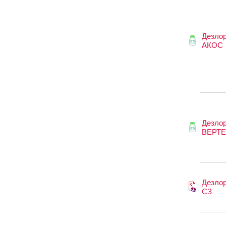
Дезлор
АКОС
Дезлор
ВЕРТ
Дезлор
СЗ