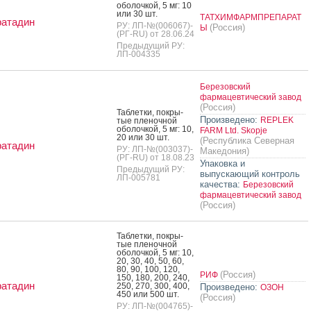
обо­лоч­кой, 5 мг: 10
или 30 шт.
ТАТХИМФАРМПРЕПАРАТ
ратадин
РУ: ЛП-№(006067)-
(Россия)
Ы
(РГ-RU) от 28.06.24
Предыдущий РУ:
ЛП-004335
Березовский
фармацевтический завод
(Россия)
Таб­летки, пок­ры­
Произведено:
REPLEK
тые пле­ноч­ной
обо­лоч­кой, 5 мг: 10,
FARM Ltd. Skopje
20 или 30 шт.
(Республика Северная
ратадин
РУ: ЛП-№(003037)-
Македония)
(РГ-RU) от 18.08.23
Упаковка и
Предыдущий РУ:
выпускающий контроль
ЛП-005781
качества:
Березовский
фармацевтический завод
(Россия)
Таб­летки, пок­ры­
тые пле­ноч­ной
обо­лоч­кой, 5 мг: 10,
20, 30, 40, 50, 60,
80, 90, 100, 120,
(Россия)
РИФ
150, 180, 200, 240,
ратадин
250, 270, 300, 400,
Произведено:
ОЗОН
450 или 500 шт.
(Россия)
РУ: ЛП-№(004765)-