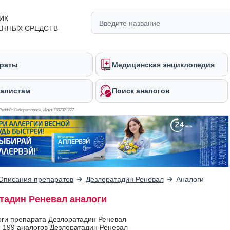
ИК
ЕННЫХ СРЕДСТВ
раты
Медицинская энциклопедия
алистам
Поиск аналогов
Редди’с Лабораторис», ИНН 770
7321227
Описания препаратов
Дезлоратадин Реневал
Аналоги
тадин Реневал аналоги
оги препарата Дезлоратадин Реневал
 199 аналогов Дезлоратадин Реневал