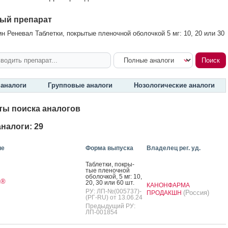
ый препарат
н Реневал Таблетки, покрытые пленочной оболочкой 5 мг: 10, 20 или 30
аналоги
Групповые аналоги
Нозологические аналоги
ты поиска аналогов
налоги: 29
ие
Форма выпуска
Владелец рег. уд.
Таб­летки, пок­ры­
тые пле­ноч­ной
обо­лоч­кой, 5 мг: 10,
®
20, 30 или 60 шт.
т
КАНОНФАРМА
РУ: ЛП-№(005737)-
(Россия)
ПРОДАКШН
(РГ-RU) от 13.06.24
Предыдущий РУ:
ЛП-001854