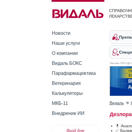
СПРАВОЧН
ЛЕКАРСТВ
Новости
Препа
Наши услуги
Специ
О компании
Видаль БОКС
Реклама. ООО «Др. 
Парафармацевтика
Ветеринария
Калькуляторы
Видаль
МКБ-11
Внедрение ИИ
Дезлора
💊 Анал
Вход для
✅ Более