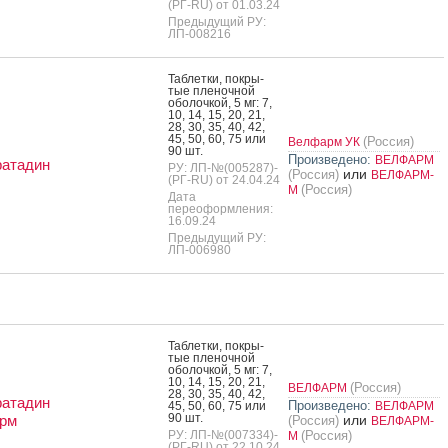
(РГ-RU) от 01.03.24
Предыдущий РУ:
ЛП-008216
Таб­летки, пок­ры­
тые пле­ноч­ной
обо­лоч­кой, 5 мг: 7,
10, 14, 15, 20, 21,
28, 30, 35, 40, 42,
45, 50, 60, 75 или
(Россия)
Велфарм УК
90 шт.
Произведено:
ВЕЛФАРМ
ратадин
РУ: ЛП-№(005287)-
или
(Россия)
ВЕЛФАРМ-
(РГ-RU) от 24.04.24
(Россия)
М
Дата
переоформления:
16.09.24
Предыдущий РУ:
ЛП-006980
Таб­летки, пок­ры­
тые пле­ноч­ной
обо­лоч­кой, 5 мг: 7,
10, 14, 15, 20, 21,
(Россия)
ВЕЛФАРМ
28, 30, 35, 40, 42,
ратадин
Произведено:
45, 50, 60, 75 или
ВЕЛФАРМ
90 шт.
рм
или
(Россия)
ВЕЛФАРМ-
РУ: ЛП-№(007334)-
(Россия)
М
(РГ-RU) от 22.10.24