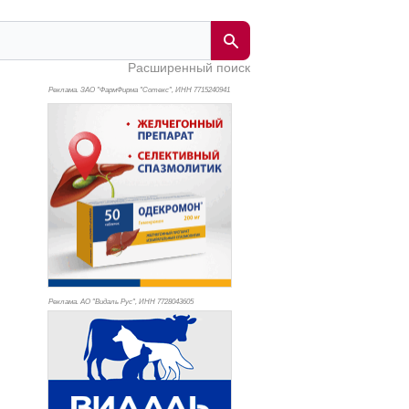
Расширенный поиск
Реклама. ЗАО "ФармФирма "Сотекс", ИНН 771
5240941
Реклама. АО "Видаль Рус", ИНН 772
8043605