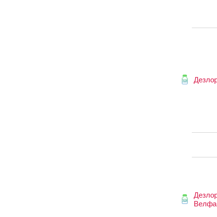
Дезло
Дезло
Велфа