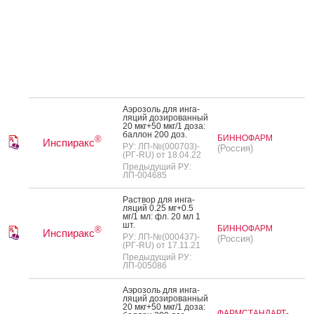
А­эро­золь для ин­га­
ляций до­зиро­ван­ный
20 мкг+50 мкг/1 до­за:
бал­лон 200 доз.
БИННОФАРМ
®
Инспиракс
РУ: ЛП-№(000703)-
(Россия)
(РГ-RU) от 18.04.22
Предыдущий РУ:
ЛП-004685
Рас­твор для ин­га­
ляций 0.25 мг+0.5
мг/1 мл: фл. 20 мл 1
шт.
БИННОФАРМ
®
Инспиракс
РУ: ЛП-№(000437)-
(Россия)
(РГ-RU) от 17.11.21
Предыдущий РУ:
ЛП-005086
А­эро­золь для ин­га­
ляций до­зиро­ван­ный
20 мкг+50 мкг/1 до­за:
ФАРМСТАНДАРТ-