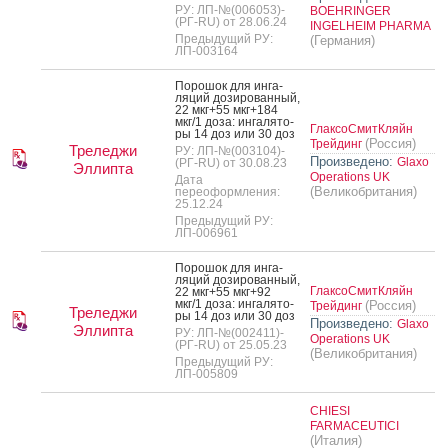
РУ: ЛП-№(006053)-
BOEHRINGER
(РГ-RU) от 28.06.24
INGELHEIM PHARMA
Предыдущий РУ:
(Германия)
ЛП-003164
По­рошок для ин­га­
ляций до­зиро­ван­ный,
22 мкг+55 мкг+184
мкг/1 до­за: ин­га­лято­
ГлаксоСмитКляйн
ры 14 доз или 30 доз
(Россия)
Трейдинг
Треледжи
РУ: ЛП-№(003104)-
Произведено:
Glaxo
(РГ-RU) от 30.08.23
Эллипта
Operations UK
Дата
(Великобритания)
переоформления:
25.12.24
Предыдущий РУ:
ЛП-006961
По­рошок для ин­га­
ляций до­зиро­ван­ный,
ГлаксоСмитКляйн
22 мкг+55 мкг+92
мкг/1 до­за: ин­га­лято­
(Россия)
Трейдинг
Треледжи
ры 14 доз или 30 доз
Произведено:
Glaxo
Эллипта
РУ: ЛП-№(002411)-
Operations UK
(РГ-RU) от 25.05.23
(Великобритания)
Предыдущий РУ:
ЛП-005809
CHIESI
FARMACEUTICI
(Италия)