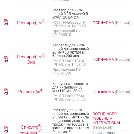
Рас­твор для ин­га­
ляций 0.25 мг/мл+0.5
мг/мл: 20 мл фл.
®
Респирафен
РУ: ЛП-№(009254)-
(Россия)
ПСК ФАРМА
(РГ-RU) от 14.03.25
Предыдущий РУ:
ЛП-006510
А­эро­золь для ин­га­
ляций до­зиро­ван­ный
20 мкг+50 мкг/до­за:
®
бал­лон 200 доз
Респирафен
(Россия)
ПСК ФАРМА
РУ: ЛП-№(001943)-
Эйр
(РГ-RU) от 14.03.23
Предыдущий РУ:
ЛП-007158
Кап­су­лы с по­рош­ком
для ин­га­ляций 50
®
мкг+110 мкг: 30 шт.
Респихейл
(Россия)
ПСК ФАРМА
РУ: ЛП-№(000664)-
(РГ-RU) от 05.04.22
Рас­твор для ин­га­
ляций до­зиро­ван­ный
BOEHRINGER
2.5 мкг+2.5 мкг/1 ин­га­
INGELHEIM
ляци­он­ная до­за: кар­
INTERNATIONAL
тридж 4 мл (60 доз) в
®
Спиолто
(Германия)
компл. с ин­га­лято­ром
®
®
Респимат
Рес­пи­мат
Произведено: