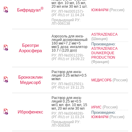
мл: фл. 10 мл, 15 мл,
20 мл или 30 мл 1 шт.
®
Бифрадуал
(Россия)
ЮЖФАРМ
РУ: ЛП-№(005157)-
(РГ-RU) от 11.04.24
Предыдущий РУ:
ЛП-006138
ASTRAZENECA
А­эро­золь для ин­га­
(Швеция)
ляций до­зиро­ван­ный
160 мкг+7.2 мкг+5
Произведено:
Брезтри
мкг/1 до­за: ин­га­лятор
ASTRAZENECA
Аэросфера
10.7 г (120 доз)
DUNKERQUE
РУ: ЛП-№(001229)-
PRODUCTION
(РГ-RU) от 19.09.22
(Франция)
Рас­твор для ин­га­
ляций 0.25 мг/мл+0.5
Бронхоклин
мг/мл
(Россия)
МЕДИСОРБ
Медисорб
РУ: ЛП-№(012501)-
(РГ-RU) от 19.11.25
Рас­твор для ин­га­
ляций 0.25 мг+0.5
мг/1 мл: фл. 10 мл, 15
(Россия)
ИРИС
мл, 20 мл или 30 мл
Иброфенекс
Произведено:
РУ: ЛП-№(004828)-
(Россия)
(РГ-RU) от 11.03.24
ЮЖФАРМ
Предыдущий РУ:
ЛП-008306