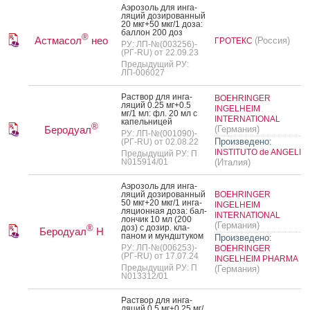
А­эро­золь для ин­га­
ляций до­зиро­ван­ный
20 мкг+50 мкг/1 до­за:
бал­лон 200 доз
®
Астмасол
нео
(Россия)
ГРОТЕКС
РУ: ЛП-№(003256)-
(РГ-RU) от 22.09.23
Предыдущий РУ:
ЛП-006027
Рас­твор для ин­га­
BOEHRINGER
ляций 0.25 мг+0.5
INGELHEIM
мг/1 мл: фл. 20 мл с
INTERNATIONAL
ка­пель­ни­цей
®
Беродуал
(Германия)
РУ: ЛП-№(001090)-
Произведено:
(РГ-RU) от 02.08.22
INSTITUTO de ANGELI
Предыдущий РУ: П
N015914/01
(Италия)
А­эро­золь для ин­га­
ляций до­зиро­ван­ный
BOEHRINGER
50 мкг+20 мкг/1 ин­га­
INGELHEIM
ляци­он­ная до­за: бал­
INTERNATIONAL
лончик 10 мл (200
(Германия)
доз) с до­зир. кла­
®
Беродуал
Н
паном и мунд­шту­ком
Произведено:
РУ: ЛП-№(006253)-
BOEHRINGER
(РГ-RU) от 17.07.24
INGELHEIM PHARMA
Предыдущий РУ: П
(Германия)
N013312/01
Рас­твор для ин­га­
ляций 0.5 мг+0.25 мг/