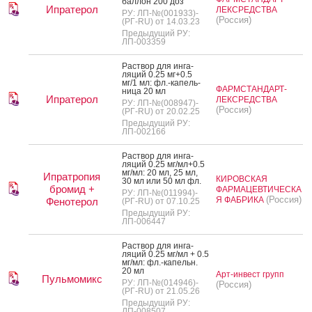
бал­лон 200 доз
Ипратерол
ЛЕКСРЕДСТВА
РУ: ЛП-№(001933)-
(Россия)
(РГ-RU) от 14.03.23
Предыдущий РУ:
ЛП-003359
Рас­твор для ин­га­
ляций 0.25 мг+0.5
мг/1 мл: фл.-ка­пель­
ФАРМСТАНДАРТ-
ни­ца 20 мл
Ипратерол
ЛЕКСРЕДСТВА
РУ: ЛП-№(008947)-
(Россия)
(РГ-RU) от 20.02.25
Предыдущий РУ:
ЛП-002166
Рас­твор для ин­га­
ляций 0.25 мг/мл+0.5
мг/мл: 20 мл, 25 мл,
Ипратропия
КИРОВСКАЯ
30 мл или 50 мл фл.
бромид +
ФАРМАЦЕВТИЧЕСКА
РУ: ЛП-№(011994)-
(Россия)
Я ФАБРИКА
Фенотерол
(РГ-RU) от 07.10.25
Предыдущий РУ:
ЛП-006447
Рас­твор для ин­га­
ляций 0.25 мг/мл + 0.5
мг/мл: фл.-ка­пельн.
20 мл
Арт-инвест групп
Пульмомикс
РУ: ЛП-№(014946)-
(Россия)
(РГ-RU) от 21.05.26
Предыдущий РУ:
ЛП-008507