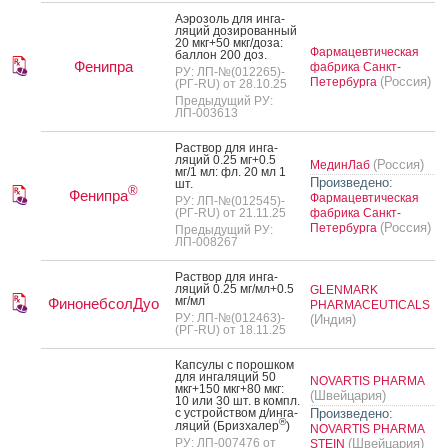
А­эро­золь для ин­га­
ляций до­зиро­ван­ный
20 мкг+50 мкг/до­за:
Фармацевтическая
бал­лон 200 доз.
Фенипра
фабрика Санкт-
РУ: ЛП-№(012265)-
(Россия)
Петербурга
(РГ-RU) от 28.10.25
Предыдущий РУ:
ЛП-003613
Рас­твор для ин­га­
ляций 0.25 мг+0.5
(Россия)
МединЛаб
мг/1 мл: фл. 20 мл 1
Произведено:
шт.
®
Фенипра
Фармацевтическая
РУ: ЛП-№(012545)-
(РГ-RU) от 21.11.25
фабрика Санкт-
(Россия)
Петербурга
Предыдущий РУ:
ЛП-008267
Рас­твор для ин­га­
ляций 0.25 мг/мл+0.5
GLENMARK
мг/мл
ФинонебсолДуо
PHARMACEUTICALS
РУ: ЛП-№(012463)-
(Индия)
(РГ-RU) от 18.11.25
Кап­су­лы с по­рош­ком
для ин­га­ляций 50
NOVARTIS PHARMA
мкг+150 мкг+80 мкг:
(Швейцария)
10 или 30 шт. в компл.
с ус­трой­ством д/ин­га­
Произведено:
®
ляций (Бриз­ха­лер
)
NOVARTIS PHARMA
РУ: ЛП-007476 от
(Швейцария)
STEIN