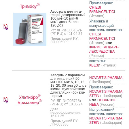
Произведено:
®
Тримбоу
CHIESI
А­эро­золь для ин­га­
FARMACEUTICI
ляций до­зиро­ван­ный
(Италия)
100 мкг+10 мкг+6
Упаковка и
мкг/1 до­за: бал­лон
120 доз
выпускающий
контроль качества:
РУ: ЛП-№(005162)-
(РГ-RU) от 11.04.24
CHIESI
Предыдущий РУ:
FARMACEUTICI
ЛП-006909
или
(Италия)
ФАРМСТАНДАРТ-
ЛЕКСРЕДСТВА
(Россия)
контакты:
(Италия)
КЬЕЗИ
Кап­су­лы с по­рош­ком
NOVARTIS PHARMA
для ин­га­ляций 50
(Швейцария)
мкг+100 мкг: 6, 10, 12,
18, 20, 30 или 50 шт. в
Произведено:
компл. с ус­трой­ством
NOVARTIS PHARMA
д/ин­га­ляций (бриз­ха­
(Швейцария)
®
лером)
STEIN
Ультибро
или
НОВАРТИС
РУ: ЛП-№(005718)-
®
Бризхалер
(РГ-RU) от 10.06.24
(Россия)
НЕВА
Дата
Выпускающий
переоформления:
контроль качества:
16.01.25
NOVARTIS PHARMA
Предыдущий РУ:
(Швейцария)
STEIN
ЛП-003386