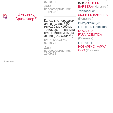
07.10.21
или
SIGFRIED
Дата
(Испания)
BARBERA
переоформления:
Упаковано:
19.09.23
Энерзейр
SIGFRIED BARBERA
®
Бризхалер
(Испания)
Кап­су­лы с по­рош­ком
Выпускающий
для ин­га­ляций 50
мкг+150 мкг+160 мкг:
контроль качества:
10 или 30 шт. в компл.
NOVARTIS
с ус­трой­ством д/ин­га­
FARMACEUTICA
®
ляций (Бриз­ха­лер
)
(Испания)
РУ: ЛП-007476 от
контакты:
07.10.21
НОВАРТИС ФАРМА
Дата
(Россия)
ООО
переоформления:
19.09.23
Реклама