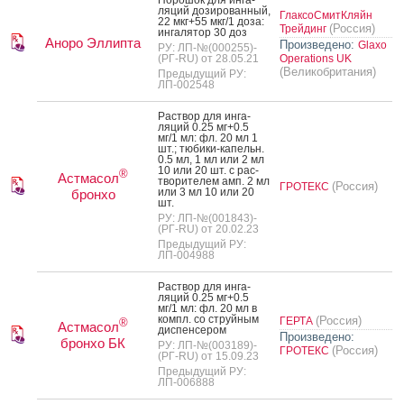
По­рошок для ин­га­
ляций до­зиро­ван­ный,
ГлаксоСмитКляйн
22 мкг+55 мкг/1 до­за:
(Россия)
Трейдинг
ин­га­лятор 30 доз
Аноро Эллипта
Произведено:
Glaxo
РУ: ЛП-№(000255)-
(РГ-RU) от 28.05.21
Operations UK
(Великобритания)
Предыдущий РУ:
ЛП-002548
Рас­твор для ин­га­
ляций 0.25 мг+0.5
мг/1 мл: фл. 20 мл 1
шт.; тю­бики-ка­пельн.
0.5 мл, 1 мл или 2 мл
10 или 20 шт. с рас­
®
Астмасол
тво­рите­лем амп. 2 мл
(Россия)
ГРОТЕКС
или 3 мл 10 или 20
бронхо
шт.
РУ: ЛП-№(001843)-
(РГ-RU) от 20.02.23
Предыдущий РУ:
ЛП-004988
Рас­твор для ин­га­
ляций 0.25 мг+0.5
мг/1 мл: фл. 20 мл в
компл. со струй­ным
(Россия)
ГЕРТА
®
Астмасол
дис­пенсе­ром
Произведено:
бронхо БК
РУ: ЛП-№(003189)-
(Россия)
ГРОТЕКС
(РГ-RU) от 15.09.23
Предыдущий РУ:
ЛП-006888