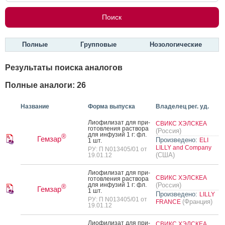
Полные
Групповые
Нозологические
Результаты поиска аналогов
Полные аналоги: 26
Название
Форма выпуска
Владелец рег. уд.
Ли­офи­лизат для при­
СВИКС ХЭЛСКЕА
готов­ле­ния рас­тво­ра
(Россия)
для ин­фу­зий 1 г: фл.
®
Гемзар
Произведено:
ELI
1 шт.
LILLY and Company
РУ: П N013405/01 от
(США)
19.01.12
Ли­офи­лизат для при­
СВИКС ХЭЛСКЕА
готов­ле­ния рас­тво­ра
для ин­фу­зий 1 г: фл.
(Россия)
®
Гемзар
1 шт.
Произведено:
LILLY
РУ: П N013405/01 от
(Франция)
FRANCE
19.01.12
Ли­офи­лизат для при­
СВИКС ХЭЛСКЕА