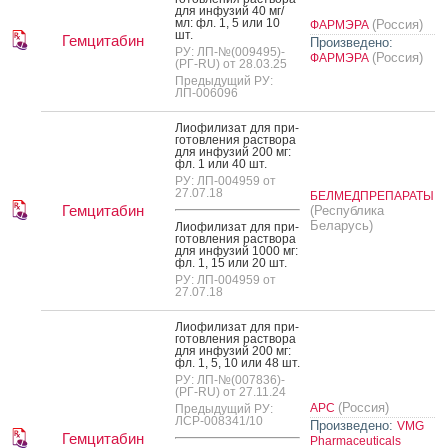
для ин­фу­зий 40 мг/
мл: фл. 1, 5 или 10
(Россия)
ФАРМЭРА
шт.
Гемцитабин
Произведено:
РУ: ЛП-№(009495)-
(Россия)
ФАРМЭРА
(РГ-RU) от 28.03.25
Предыдущий РУ:
ЛП-006096
Ли­офи­лизат для при­
готов­ле­ния рас­тво­ра
для ин­фу­зий 200 мг:
фл. 1 или 40 шт.
РУ: ЛП-004959 от
27.07.18
БЕЛМЕДПРЕПАРАТЫ
Гемцитабин
(Республика
Беларусь)
Ли­офи­лизат для при­
готов­ле­ния рас­тво­ра
для ин­фу­зий 1000 мг:
фл. 1, 15 или 20 шт.
РУ: ЛП-004959 от
27.07.18
Ли­офи­лизат для при­
готов­ле­ния рас­тво­ра
для ин­фу­зий 200 мг:
фл. 1, 5, 10 или 48 шт.
РУ: ЛП-№(007836)-
(РГ-RU) от 27.11.24
(Россия)
АРС
Предыдущий РУ:
ЛСР-008341/10
Произведено:
VMG
Гемцитабин
Pharmaceuticals