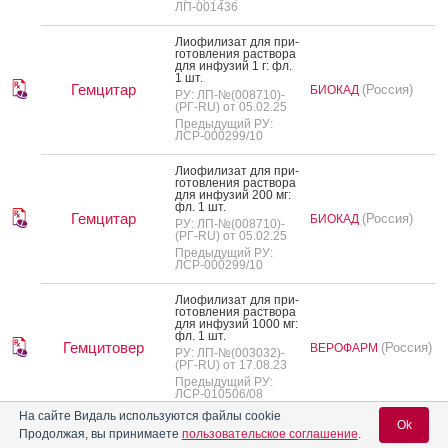
ЛП-001436
Ли­офи­лизат для при­
готов­ле­ния рас­тво­ра
для ин­фу­зий 1 г: фл.
1 шт.
Гемцитар
(Россия)
БИОКАД
РУ: ЛП-№(008710)-
(РГ-RU) от 05.02.25
Предыдущий РУ:
ЛСР-000299/10
Ли­офи­лизат для при­
готов­ле­ния рас­тво­ра
для ин­фу­зий 200 мг:
фл. 1 шт.
Гемцитар
(Россия)
БИОКАД
РУ: ЛП-№(008710)-
(РГ-RU) от 05.02.25
Предыдущий РУ:
ЛСР-000299/10
Ли­офи­лизат для при­
готов­ле­ния рас­тво­ра
для ин­фу­зий 1000 мг:
фл. 1 шт.
Гемцитовер
(Россия)
ВЕРОФАРМ
РУ: ЛП-№(003032)-
(РГ-RU) от 17.08.23
Предыдущий РУ:
ЛСР-010506/08
На сайте Видаль используются файлы cookie
Ok
Ли­офи­лизат для при­
Продолжая, вы принимаете
пользовательское соглашение
.
готов­ле­ния рас­тво­ра