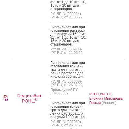
фл. от 1 до 10 шт.; 10,
15 или 20 шт. для
ста­ци­она­ров.
РУ: ЛП-№(000914)-
(РГ-RU) от 21.06.22
Ли­офи­лизат для при­
готов­ле­ния рас­тво­ра
для ин­фу­зий 1500 мг:
фл. от 1 до 10 шт.; 10,
15 или 20 шт. для
ста­ци­она­ров.
РУ: ЛП-№(000914)-
(РГ-RU) от 21.06.22
Ли­офи­лизат для при­
готов­ле­ния кон­цен­
тра­та для при­готов­
ле­ния рас­тво­ра для
ин­фу­зий 200 мг: фл.
РУ: ЛП-№(001069)-
(РГ-RU) от 26.07.22
Предыдущий РУ:
ЛП-005569
РОНЦ им.Н.Н.
Гемцитабин-
Блохина Минздрава
®
РОНЦ
(Россия)
России
Ли­офи­лизат для при­
готов­ле­ния кон­цен­
тра­та для при­готов­
ле­ния рас­тво­ра для
ин­фу­зий 1000 мг: фл.
РУ: ЛП-№(001069)-
(РГ-RU) от 26.07.22