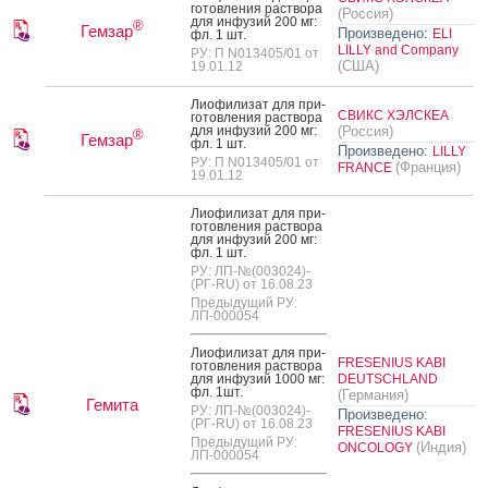
готов­ле­ния рас­тво­ра
(Россия)
для ин­фу­зий 200 мг:
®
Гемзар
Произведено:
ELI
фл. 1 шт.
LILLY and Company
РУ: П N013405/01 от
(США)
19.01.12
Ли­офи­лизат для при­
СВИКС ХЭЛСКЕА
готов­ле­ния рас­тво­ра
для ин­фу­зий 200 мг:
(Россия)
®
Гемзар
фл. 1 шт.
Произведено:
LILLY
РУ: П N013405/01 от
(Франция)
FRANCE
19.01.12
Ли­офи­лизат для при­
готов­ле­ния рас­тво­ра
для ин­фу­зий 200 мг:
фл. 1 шт.
РУ: ЛП-№(003024)-
(РГ-RU) от 16.08.23
Предыдущий РУ:
ЛП-000054
Ли­офи­лизат для при­
FRESENIUS KABI
готов­ле­ния рас­тво­ра
для ин­фу­зий 1000 мг:
DEUTSCHLAND
фл. 1шт.
(Германия)
Гемита
РУ: ЛП-№(003024)-
Произведено:
(РГ-RU) от 16.08.23
FRESENIUS KABI
Предыдущий РУ:
(Индия)
ONCOLOGY
ЛП-000054