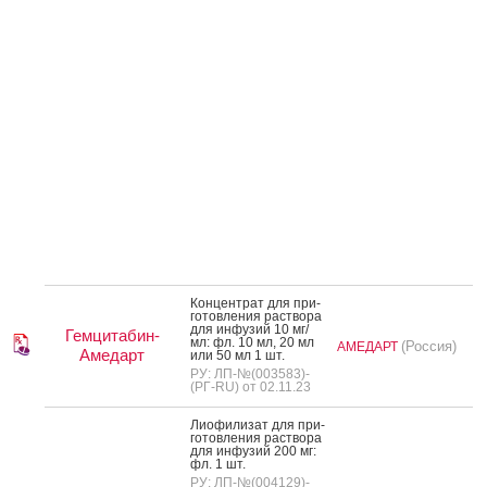
Кон­цен­трат для при­
готов­ле­ния рас­тво­ра
для ин­фу­зий 10 мг/
Гемцитабин-
мл: фл. 10 мл, 20 мл
(Россия)
АМЕДАРТ
Амедарт
или 50 мл 1 шт.
РУ: ЛП-№(003583)-
(РГ-RU) от 02.11.23
Ли­офи­лизат для при­
готов­ле­ния рас­тво­ра
для ин­фу­зий 200 мг:
фл. 1 шт.
РУ: ЛП-№(004129)-