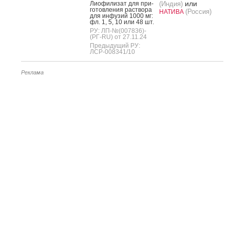
или
Ли­офи­лизат для при­
(Индия)
готов­ле­ния рас­тво­ра
(Россия)
НАТИВА
для ин­фу­зий 1000 мг:
фл. 1, 5, 10 или 48 шт.
РУ: ЛП-№(007836)-
(РГ-RU) от 27.11.24
Предыдущий РУ:
ЛСР-008341/10
Реклама