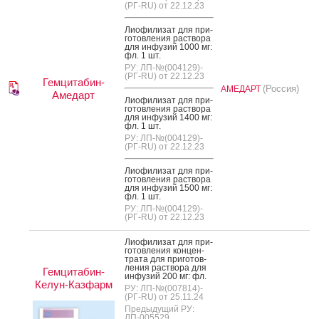
(РГ-RU) от 22.12.23
Ли­офи­лизат для при­
готов­ле­ния рас­тво­ра
для ин­фу­зий 1000 мг:
фл. 1 шт.
РУ: ЛП-№(004129)-
(РГ-RU) от 22.12.23
Гемцитабин-
(Россия)
АМЕДАРТ
Амедарт
Ли­офи­лизат для при­
готов­ле­ния рас­тво­ра
для ин­фу­зий 1400 мг:
фл. 1 шт.
РУ: ЛП-№(004129)-
(РГ-RU) от 22.12.23
Ли­офи­лизат для при­
готов­ле­ния рас­тво­ра
для ин­фу­зий 1500 мг:
фл. 1 шт.
РУ: ЛП-№(004129)-
(РГ-RU) от 22.12.23
Ли­офи­лизат для при­
готов­ле­ния кон­цен­
тра­та для при­готов­
ле­ния рас­тво­ра для
Гемцитабин-
ин­фу­зий 200 мг: фл.
Келун-Казфарм
РУ: ЛП-№(007814)-
(РГ-RU) от 25.11.24
Предыдущий РУ:
ЛП-005529