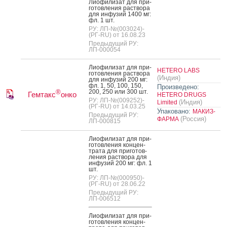
Ли­офи­лизат для при­
готов­ле­ния рас­тво­ра
для ин­фу­зий 1400 мг:
фл. 1 шт.
РУ: ЛП-№(003024)-
(РГ-RU) от 16.08.23
Предыдущий РУ:
ЛП-000054
Ли­офи­лизат для при­
HETERO LABS
готов­ле­ния рас­тво­ра
(Индия)
для ин­фу­зий 200 мг:
фл. 1, 50, 100, 150,
Произведено:
200, 250 или 300 шт.
®
Гемтакс
онко
HETERO DRUGS
РУ: ЛП-№(009252)-
(Индия)
Limited
(РГ-RU) от 14.03.25
Упаковано:
МАКИЗ-
Предыдущий РУ:
(Россия)
ФАРМА
ЛП-000815
Ли­офи­лизат для при­
готов­ле­ния кон­цен­
тра­та для при­готов­
ле­ния рас­тво­ра для
ин­фу­зий 200 мг: фл. 1
шт.
РУ: ЛП-№(000950)-
(РГ-RU) от 28.06.22
Предыдущий РУ:
ЛП-006512
Ли­офи­лизат для при­
готов­ле­ния кон­цен­