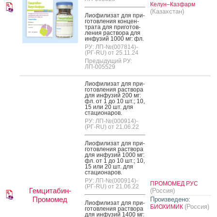
Келун–Казфарм
(Казахстан)
Ли­офи­лизат для при­
готов­ле­ния кон­цен­
тра­та для при­готов­
ле­ния рас­тво­ра для
ин­фу­зий 1000 мг: фл.
РУ: ЛП-№(007814)-
(РГ-RU) от 25.11.24
Предыдущий РУ:
ЛП-005529
Ли­офи­лизат для при­
готов­ле­ния рас­тво­ра
для ин­фу­зий 200 мг:
фл. от 1 до 10 шт.; 10,
15 или 20 шт. для
ста­ци­она­ров.
РУ: ЛП-№(000914)-
(РГ-RU) от 21.06.22
Ли­офи­лизат для при­
готов­ле­ния рас­тво­ра
для ин­фу­зий 1000 мг:
фл. от 1 до 10 шт.; 10,
15 или 20 шт. для
ста­ци­она­ров.
РУ: ЛП-№(000914)-
ПРОМОМЕД РУС
(РГ-RU) от 21.06.22
Гемцитабин-
(Россия)
Промомед
Произведено:
Ли­офи­лизат для при­
(Россия)
БИОХИМИК
готов­ле­ния рас­тво­ра
для ин­фу­зий 1400 мг: