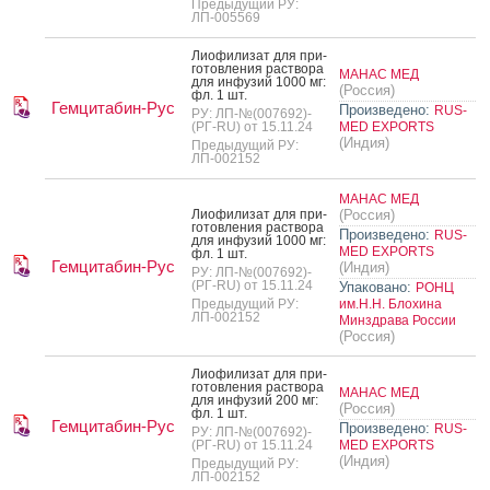
Предыдущий РУ:
ЛП-005569
Ли­офи­лизат для при­
готов­ле­ния рас­тво­ра
МАНАС МЕД
для ин­фу­зий 1000 мг:
(Россия)
фл. 1 шт.
Гемцитабин-Рус
Произведено:
RUS-
РУ: ЛП-№(007692)-
(РГ-RU) от 15.11.24
MED EXPORTS
(Индия)
Предыдущий РУ:
ЛП-002152
МАНАС МЕД
Ли­офи­лизат для при­
(Россия)
готов­ле­ния рас­тво­ра
Произведено:
RUS-
для ин­фу­зий 1000 мг:
MED EXPORTS
фл. 1 шт.
Гемцитабин-Рус
(Индия)
РУ: ЛП-№(007692)-
(РГ-RU) от 15.11.24
Упаковано:
РОНЦ
Предыдущий РУ:
им.Н.Н. Блохина
ЛП-002152
Минздрава России
(Россия)
Ли­офи­лизат для при­
готов­ле­ния рас­тво­ра
МАНАС МЕД
для ин­фу­зий 200 мг:
(Россия)
фл. 1 шт.
Гемцитабин-Рус
Произведено:
RUS-
РУ: ЛП-№(007692)-
(РГ-RU) от 15.11.24
MED EXPORTS
(Индия)
Предыдущий РУ:
ЛП-002152