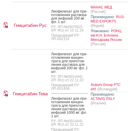
МАНАС МЕД
Ли­офи­лизат для при­
(Россия)
готов­ле­ния рас­тво­ра
Произведено:
RUS-
для ин­фу­зий 200 мг:
MED EXPORTS
фл. 1 шт.
Гемцитабин-Рус
(Индия)
РУ: ЛП-№(007692)-
(РГ-RU) от 15.11.24
Упаковано:
РОНЦ
Предыдущий РУ:
им.Н.Н. Блохина
ЛП-002152
Минздрава России
(Россия)
Ли­офи­лизат для при­
готов­ле­ния кон­цен­
тра­та для при­готов­
ле­ния рас­тво­ра для
ин­фу­зий 200 мг: фл. 1
шт.
РУ: ЛП-№(001444)-
(РГ-RU) от 22.11.22
Actavis Group PTC
Предыдущий РУ:
ЛП-001436
(Исландия)
ehf.
Гемцитабин-Тева
Произведено:
Ли­офи­лизат для при­
ACTAVIS ITALY
готов­ле­ния кон­цен­
(Италия)
тра­та для при­готов­
ле­ния рас­тво­ра для
ин­фу­зий 1000 мг: фл.
1 шт.
РУ: ЛП-№(001444)-
(РГ-RU) от 22.11.22
Предыдущий РУ: