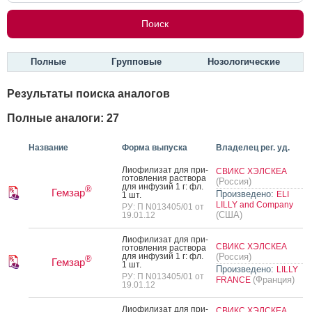
Полные
Групповые
Нозологические
Результаты поиска аналогов
Полные аналоги: 27
Название
Форма выпуска
Владелец рег. уд.
Ли­офи­лизат для при­
СВИКС ХЭЛСКЕА
готов­ле­ния рас­тво­ра
(Россия)
для ин­фу­зий 1 г: фл.
®
Гемзар
Произведено:
ELI
1 шт.
LILLY and Company
РУ: П N013405/01 от
(США)
19.01.12
Ли­офи­лизат для при­
СВИКС ХЭЛСКЕА
готов­ле­ния рас­тво­ра
для ин­фу­зий 1 г: фл.
(Россия)
®
Гемзар
1 шт.
Произведено:
LILLY
РУ: П N013405/01 от
(Франция)
FRANCE
19.01.12
Ли­офи­лизат для при­
СВИКС ХЭЛСКЕА