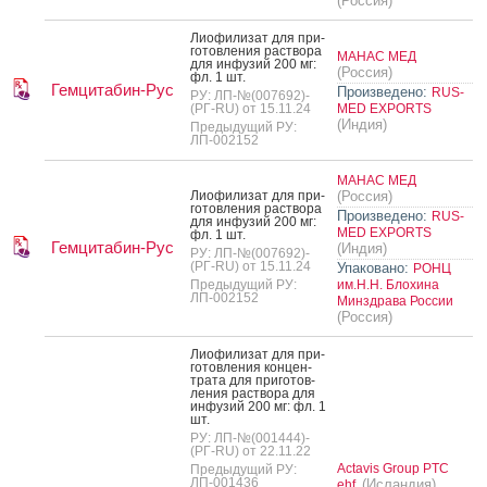
(Россия)
Ли­офи­лизат для при­
готов­ле­ния рас­тво­ра
МАНАС МЕД
для ин­фу­зий 200 мг:
(Россия)
фл. 1 шт.
Гемцитабин-Рус
Произведено:
RUS-
РУ: ЛП-№(007692)-
(РГ-RU) от 15.11.24
MED EXPORTS
(Индия)
Предыдущий РУ:
ЛП-002152
МАНАС МЕД
Ли­офи­лизат для при­
(Россия)
готов­ле­ния рас­тво­ра
Произведено:
RUS-
для ин­фу­зий 200 мг:
MED EXPORTS
фл. 1 шт.
Гемцитабин-Рус
(Индия)
РУ: ЛП-№(007692)-
(РГ-RU) от 15.11.24
Упаковано:
РОНЦ
Предыдущий РУ:
им.Н.Н. Блохина
ЛП-002152
Минздрава России
(Россия)
Ли­офи­лизат для при­
готов­ле­ния кон­цен­
тра­та для при­готов­
ле­ния рас­тво­ра для
ин­фу­зий 200 мг: фл. 1
шт.
РУ: ЛП-№(001444)-
(РГ-RU) от 22.11.22
Actavis Group PTC
Предыдущий РУ:
ЛП-001436
(Исландия)
ehf.