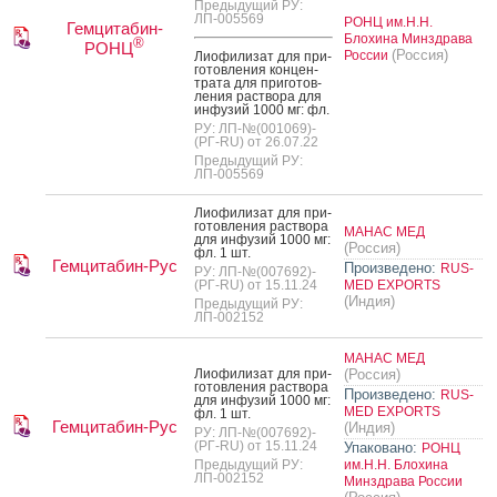
Предыдущий РУ:
ЛП-005569
РОНЦ им.Н.Н.
Гемцитабин-
Блохина Минздрава
®
РОНЦ
(Россия)
России
Ли­офи­лизат для при­
готов­ле­ния кон­цен­
тра­та для при­готов­
ле­ния рас­тво­ра для
ин­фу­зий 1000 мг: фл.
РУ: ЛП-№(001069)-
(РГ-RU) от 26.07.22
Предыдущий РУ:
ЛП-005569
Ли­офи­лизат для при­
готов­ле­ния рас­тво­ра
МАНАС МЕД
для ин­фу­зий 1000 мг:
(Россия)
фл. 1 шт.
Гемцитабин-Рус
Произведено:
RUS-
РУ: ЛП-№(007692)-
(РГ-RU) от 15.11.24
MED EXPORTS
(Индия)
Предыдущий РУ:
ЛП-002152
МАНАС МЕД
Ли­офи­лизат для при­
(Россия)
готов­ле­ния рас­тво­ра
Произведено:
RUS-
для ин­фу­зий 1000 мг:
MED EXPORTS
фл. 1 шт.
Гемцитабин-Рус
(Индия)
РУ: ЛП-№(007692)-
(РГ-RU) от 15.11.24
Упаковано:
РОНЦ
Предыдущий РУ:
им.Н.Н. Блохина
ЛП-002152
Минздрава России