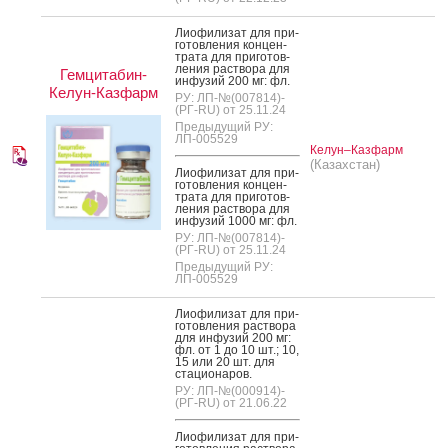
Ли­офи­лизат для при­
готов­ле­ния кон­цен­
тра­та для при­готов­
ле­ния рас­тво­ра для
Гемцитабин-
ин­фу­зий 200 мг: фл.
Келун-Казфарм
РУ: ЛП-№(007814)-
(РГ-RU) от 25.11.24
Предыдущий РУ:
ЛП-005529
Келун–Казфарм
(Казахстан)
Ли­офи­лизат для при­
готов­ле­ния кон­цен­
тра­та для при­готов­
ле­ния рас­тво­ра для
ин­фу­зий 1000 мг: фл.
РУ: ЛП-№(007814)-
(РГ-RU) от 25.11.24
Предыдущий РУ:
ЛП-005529
Ли­офи­лизат для при­
готов­ле­ния рас­тво­ра
для ин­фу­зий 200 мг:
фл. от 1 до 10 шт.; 10,
15 или 20 шт. для
ста­ци­она­ров.
РУ: ЛП-№(000914)-
(РГ-RU) от 21.06.22
Ли­офи­лизат для при­