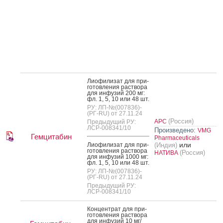
Ли­офи­лизат для при­
готов­ле­ния рас­тво­ра
для ин­фу­зий 200 мг:
фл. 1, 5, 10 или 48 шт.
РУ: ЛП-№(007836)-
(РГ-RU) от 27.11.24
(Россия)
АРС
Предыдущий РУ:
ЛСР-008341/10
Произведено:
VMG
Гемцитабин
Pharmaceuticals
или
Ли­офи­лизат для при­
(Индия)
готов­ле­ния рас­тво­ра
(Россия)
НАТИВА
для ин­фу­зий 1000 мг:
фл. 1, 5, 10 или 48 шт.
РУ: ЛП-№(007836)-
(РГ-RU) от 27.11.24
Предыдущий РУ:
ЛСР-008341/10
Кон­цен­трат для при­
готов­ле­ния рас­тво­ра
для ин­фу­зий 10 мг/