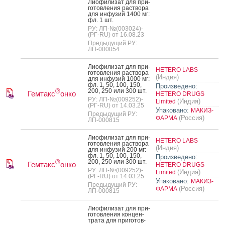
Ли­офи­лизат для при­
готов­ле­ния рас­тво­ра
для ин­фу­зий 1400 мг:
фл. 1 шт.
РУ: ЛП-№(003024)-
(РГ-RU) от 16.08.23
Предыдущий РУ:
ЛП-000054
Ли­офи­лизат для при­
HETERO LABS
готов­ле­ния рас­тво­ра
(Индия)
для ин­фу­зий 1000 мг:
фл. 1, 50, 100, 150,
Произведено:
200, 250 или 300 шт.
®
Гемтакс
онко
HETERO DRUGS
РУ: ЛП-№(009252)-
(Индия)
Limited
(РГ-RU) от 14.03.25
Упаковано:
МАКИЗ-
Предыдущий РУ:
(Россия)
ФАРМА
ЛП-000815
Ли­офи­лизат для при­
HETERO LABS
готов­ле­ния рас­тво­ра
(Индия)
для ин­фу­зий 200 мг:
фл. 1, 50, 100, 150,
Произведено:
200, 250 или 300 шт.
®
Гемтакс
онко
HETERO DRUGS
РУ: ЛП-№(009252)-
(Индия)
Limited
(РГ-RU) от 14.03.25
Упаковано:
МАКИЗ-
Предыдущий РУ:
(Россия)
ФАРМА
ЛП-000815
Ли­офи­лизат для при­
готов­ле­ния кон­цен­
тра­та для при­готов­