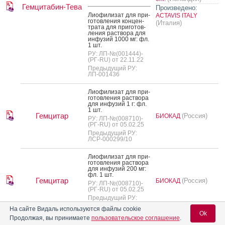
Гемцитабин-Тева
Произведено:
Ли­офи­лизат для при­
ACTAVIS ITALY
готов­ле­ния кон­цен­
(Италия)
тра­та для при­готов­
ле­ния рас­тво­ра для
ин­фу­зий 1000 мг: фл.
1 шт.
РУ: ЛП-№(001444)-
(РГ-RU) от 22.11.22
Предыдущий РУ:
ЛП-001436
Ли­офи­лизат для при­
готов­ле­ния рас­тво­ра
для ин­фу­зий 1 г: фл.
1 шт.
Гемцитар
(Россия)
БИОКАД
РУ: ЛП-№(008710)-
(РГ-RU) от 05.02.25
Предыдущий РУ:
ЛСР-000299/10
Ли­офи­лизат для при­
готов­ле­ния рас­тво­ра
для ин­фу­зий 200 мг:
фл. 1 шт.
Гемцитар
(Россия)
БИОКАД
РУ: ЛП-№(008710)-
(РГ-RU) от 05.02.25
Предыдущий РУ:
ЛСР-000299/10
На сайте Видаль используются файлы cookie
Ok
Продолжая, вы принимаете
пользовательское соглашение
.
Ли­офи­лизат для при­