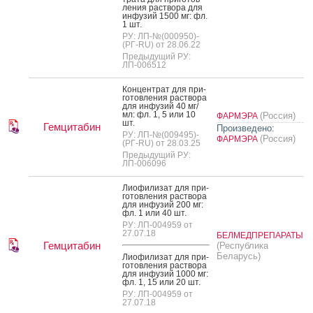
ле­ния рас­тво­ра для
ин­фу­зий 1500 мг: фл.
1 шт.
РУ: ЛП-№(000950)-
(РГ-RU) от 28.06.22
Предыдущий РУ:
ЛП-006512
Кон­цен­трат для при­
готов­ле­ния рас­тво­ра
для ин­фу­зий 40 мг/
мл: фл. 1, 5 или 10
(Россия)
ФАРМЭРА
шт.
Гемцитабин
Произведено:
РУ: ЛП-№(009495)-
(Россия)
ФАРМЭРА
(РГ-RU) от 28.03.25
Предыдущий РУ:
ЛП-006096
Ли­офи­лизат для при­
готов­ле­ния рас­тво­ра
для ин­фу­зий 200 мг:
фл. 1 или 40 шт.
РУ: ЛП-004959 от
27.07.18
БЕЛМЕДПРЕПАРАТЫ
Гемцитабин
(Республика
Беларусь)
Ли­офи­лизат для при­
готов­ле­ния рас­тво­ра
для ин­фу­зий 1000 мг:
фл. 1, 15 или 20 шт.
РУ: ЛП-004959 от
27.07.18