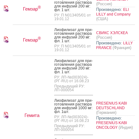
готов­ле­ния рас­тво­ра
(Россия)
для ин­фу­зий 200 мг:
®
Гемзар
Произведено:
ELI
фл. 1 шт.
LILLY and Company
РУ: П N013405/01 от
(США)
19.01.12
Ли­офи­лизат для при­
СВИКС ХЭЛСКЕА
готов­ле­ния рас­тво­ра
для ин­фу­зий 200 мг:
(Россия)
®
Гемзар
фл. 1 шт.
Произведено:
LILLY
РУ: П N013405/01 от
(Франция)
FRANCE
19.01.12
Ли­офи­лизат для при­
готов­ле­ния рас­тво­ра
для ин­фу­зий 200 мг:
фл. 1 шт.
РУ: ЛП-№(003024)-
(РГ-RU) от 16.08.23
Предыдущий РУ:
ЛП-000054
Ли­офи­лизат для при­
FRESENIUS KABI
готов­ле­ния рас­тво­ра
для ин­фу­зий 1000 мг:
DEUTSCHLAND
фл. 1шт.
(Германия)
Гемита
РУ: ЛП-№(003024)-
Произведено:
(РГ-RU) от 16.08.23
FRESENIUS KABI
Предыдущий РУ:
(Индия)
ONCOLOGY
ЛП-000054