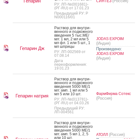
Гепарин
(Россия)
СИНТЕЗ
РУ: ЛП-№(001681)-
(РГ-RU) от 17.01.23
Предыдущий РУ: Р
N000116/01
Рас­твор для внут­ри­
вен­но­го и под­кожно­го
вве­дения 5 тыс.МЕ/
JODAS EXPOIM
мл: 1 мл, 2 мл или 5
мл фл. 1 или 5 шт., 1
(Индия)
мл шпри­цы
Гепарин Дж
Произведено:
РУ: ЛП-002569 от
JODAS EXPOIM
07.08.14
(Индия)
Дата
переоформления:
19.01.23
Рас­твор для внут­ри­
вен­но­го и под­кожно­го
вве­дения 5000 МЕ/1
мл: амп. 1 мл или 5
ФармФирма Сотекс
мл 5 или 10 шт.
Гепарин натрия
(Россия)
РУ: ЛП-№(013781)-
(РГ-RU) от 04.03.26
Предыдущий РУ:
ЛП-004561
Рас­твор для внут­ри­
вен­но­го и под­кожно­го
вве­дения 5000 МЕ/1
мл: амп. 5 мл 1, 2, 5
(Россия)
АТОЛЛ
или 10 шт.