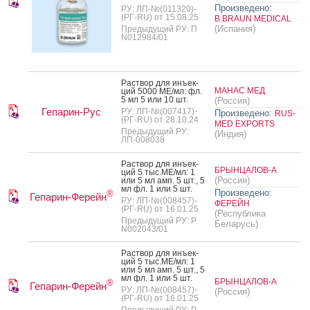
Произведено:
РУ: ЛП-№(011320)-
(РГ-RU) от 15.08.25
B.BRAUN MEDICAL
(Испания)
Предыдущий РУ: П
N012984/01
Рас­твор для инъ­ек­
МАНАС МЕД
ций 5000 МЕ/мл: фл.
5 мл 5 или 10 шт.
(Россия)
Гепарин-Рус
РУ: ЛП-№(007417)-
Произведено:
RUS-
(РГ-RU) от 28.10.24
MED EXPORTS
Предыдущий РУ:
(Индия)
ЛП-008038
Рас­твор для инъ­ек­
БРЫНЦАЛОВ-А
ций 5 тыс.МЕ/мл: 1
(Россия)
или 5 мл амп. 5 шт., 5
мл фл. 1 или 5 шт.
Произведено:
®
Гепарин-Ферейн
РУ: ЛП-№(008457)-
ФЕРЕЙН
(РГ-RU) от 16.01.25
(Республика
Предыдущий РУ: Р
Беларусь)
N002043/01
Рас­твор для инъ­ек­
ций 5 тыс.МЕ/мл: 1
или 5 мл амп. 5 шт., 5
мл фл. 1 или 5 шт.
БРЫНЦАЛОВ-А
®
Гепарин-Ферейн
РУ: ЛП-№(008457)-
(Россия)
(РГ-RU) от 16.01.25
Предыдущий РУ: Р