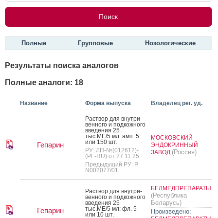
Полные
Групповые
Нозологические
Результаты поиска аналогов
Полные аналоги: 18
Название
Форма выпуска
Владелец рег. уд.
Рас­твор для внут­ри­
вен­но­го и под­кожно­го
вве­дения 25
тыс.МЕ/5 мл: амп. 5
МОСКОВСКИЙ
или 150 шт.
Гепарин
ЭНДОКРИННЫЙ
РУ: ЛП-№(012612)-
(Россия)
ЗАВОД
(РГ-RU) от 27.11.25
Предыдущий РУ: Р
N002077/01
БЕЛМЕДПРЕПАРАТЫ
Рас­твор для внут­ри­
(Республика
вен­но­го и под­кожно­го
Беларусь)
вве­дения 25
тыс.МЕ/5 мл: фл. 5
Гепарин
Произведено:
или 10 шт.