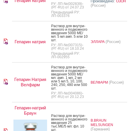
Гепарин натрия
Произведено:
ОЗОН
РУ: ЛП-№(002839)-
(Россия)
(РГ-RU) от 24.07.23
Предыдущий РУ:
ЛП-003376
Рас­твор для внут­ри­
вен­но­го и под­кожно­го
вве­дения 5000 МЕ/
мл: 5 мл амп. 5 или 10
шт.
Гепарин натрия
(Россия)
ЭЛЛАРА
РУ: ЛП-№(007315)-
(РГ-RU) от 18.10.24
Предыдущий РУ:
ЛП-002955
Рас­твор для внут­ри­
вен­но­го и под­кожно­го
вве­дения 5000 МЕ/
мл: амп. 1 мл, 2 мл
Гепарин Натрия
или 5 мл 5, 10, 100,
(Россия)
ВЕЛФАРМ
Велфарм
240, 250, 480 или 500
шт.
РУ: ЛП-№(004086)-
(РГ-RU) от 20.12.23
Гепарин-натрий
Браун
Рас­твор для внут­ри­
вен­но­го и под­кожно­го
B.BRAUN
вве­дения 25
MELSUNGEN
тыс.МЕ/5 мл: фл. 10
(Германия)
шт.