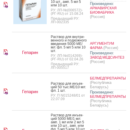
10 шт., амп. 5 мл 5
Произведено:
или 10 шт.
АРМАВИРСКАЯ
РУ: ЛП-№(006572)-
БИОФАБРИКА
(РГ-RU) от 15.08.24
(Россия)
Предыдущий РУ:
ЛП-002335
Рас­твор для внут­ри­
вен­но­го и под­кожно­го
АРГУМЕНТУМ
вве­дения 5000 МЕ/
мл: фл. 5 мл 5 или 10
(Россия)
ФАРМА
шт.
Гепарин
Произведено:
РУ: ЛП-№(014269)-
ЗАВОД МЕДСИНТЕЗ
(РГ-RU) от 02.04.26
(Россия)
Предыдущий РУ:
ЛП-005517
БЕЛМЕДПРЕПАРАТЫ
(Республика
Рас­твор для инъ­ек­
Беларусь)
ций 50 тыс.МЕ/10 мл:
фл. 1 шт.
Гепарин
Произведено:
РУ: П N015248/01 от
БЕЛМЕДПРЕПАРАТЫ
22.07.09
(Республика
Беларусь)
Рас­твор для инъ­ек­
ций 5000 МЕ/1 мл:
амп. 1 мл или 2 мл 5
или 10 шт., амп. или
фл. 5 мл 5 или 10 шт.