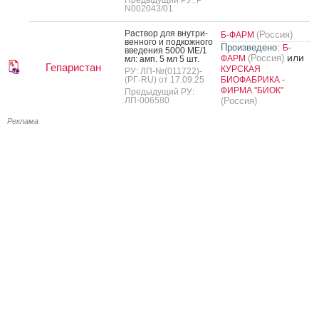
N002043/01
Рас­твор для внут­ри­
(Россия)
Б-ФАРМ
вен­но­го и под­кожно­го
Произведено:
Б-
вве­дения 5000 МЕ/1
или
(Россия)
ФАРМ
мл: амп. 5 мл 5 шт.
Гепаристан
КУРСКАЯ
РУ: ЛП-№(011722)-
(РГ-RU) от 17.09.25
БИОФАБРИКА -
ФИРМА "БИОК"
Предыдущий РУ:
ЛП-006580
(Россия)
Реклама