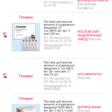
БЕЛМЕДПРЕПАРАТЫ
РУ: П N015248/01 от
(Республика
22.07.09
Беларусь)
Гепарин
Рас­твор для внут­ри­
вен­но­го и под­кожно­го
вве­дения 25
тыс.МЕ/5 мл: фл. 5
МОСКОВСКИЙ
или 150 шт.
ЭНДОКРИННЫЙ
РУ: ЛП-№(012612)-
(Россия)
ЗАВОД
(РГ-RU) от 27.10.25
Предыдущий РУ: Р
N002077/01
Рас­твор для внут­ри­
вен­но­го и под­кожно­го
вве­дения 5 тыс.МЕ/1
мл: фл. или амп. 5
НПО МИКРОГЕН
или 10 шт.
Гепарин
(Россия)
РУ: ЛП-№(009723)-
(РГ-RU) от 11.04.25
Предыдущий РУ: Р
N000185/01
Гепарин
Рас­твор для внут­ри­
вен­но­го и под­кожно­го
ДИАМЕД-фарма
вве­дения 5000 МЕ/1
мл: фл. 5 мл 1, 5 или
(Россия)