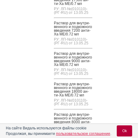
ти-Ха МЕ/0.7 мл
РУ: ЛП-№(010110)-
(РГ-RU) от 13.05.25
Рас­твор для внут­ри­
вен­но­го и под­кожно­го
вве­дения 7200 ан­ти-
Ха МЕ/0.72 мл
РУ: ЛП-№(010110)-
(РГ-RU) от 13.05.25
Рас­твор для внут­ри­
вен­но­го и под­кожно­го
вве­дения 9000 ан­ти-
Ха МЕ/0.72 мл
РУ: ЛП-№(010110)-
(РГ-RU) от 13.05.25
Рас­твор для внут­ри­
вен­но­го и под­кожно­го
вве­дения 18000 ан­
ти-Ха МЕ/0.72 мл
РУ: ЛП-№(010110)-
(РГ-RU) от 13.05.25
Рас­твор для внут­ри­
вен­но­го и под­кожно­го
вве­дения 8000 ан­ти-
Ха МЕ/0.8 мл
На сайте Видаль используются файлы cookie
РУ: ЛП-№(010110)-
Ok
Продолжая, вы принимаете
пользовательское соглашение
.
(РГ-RU) от 13.05.25