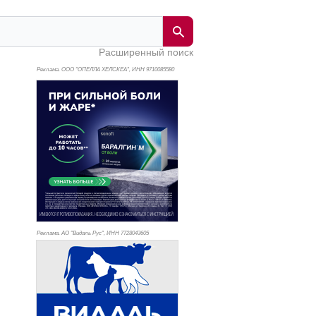
Расширенный поиск
Реклама. ООО "ОПЕЛЛА ХЕЛСКЕА", ИНН 971
0085580
Реклама. АО "Видаль Рус", ИНН 772
8043605