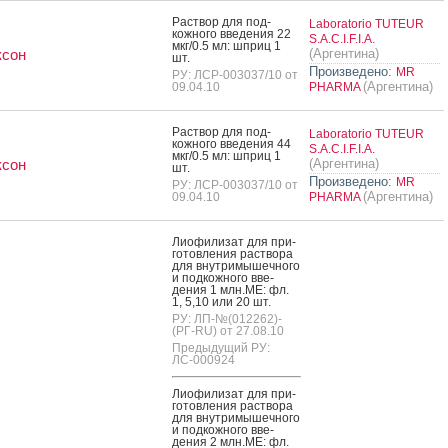
Рас­твор для под­
Laboratorio TUTEUR
кожно­го вве­дения 22
S.A.C.I.F.I.A.
мкг/0.5 мл: шприц 1
ксон
(Аргентина)
шт.
Произведено:
MR
РУ: ЛСР-003037/10 от
(Аргентина)
09.04.10
PHARMA
Рас­твор для под­
Laboratorio TUTEUR
кожно­го вве­дения 44
S.A.C.I.F.I.A.
мкг/0.5 мл: шприц 1
ксон
(Аргентина)
шт.
Произведено:
MR
РУ: ЛСР-003037/10 от
(Аргентина)
09.04.10
PHARMA
Ли­офи­лизат для при­
готов­ле­ния рас­тво­ра
для внут­ри­мышеч­но­го
и под­кожно­го вве­
дения 1 млн.МЕ: фл.
1, 5,10 или 20 шт.
РУ: ЛП-№(012262)-
(РГ-RU) от 27.08.10
Предыдущий РУ:
ЛС-000924
Ли­офи­лизат для при­
готов­ле­ния рас­тво­ра
для внут­ри­мышеч­но­го
и под­кожно­го вве­
дения 2 млн.МЕ: фл.