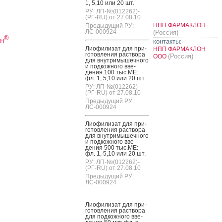
1, 5,10 или 20 шт.
РУ: ЛП-№(012262)-
(РГ-RU) от 27.08.10
НПП ФАРМАКЛОН
Предыдущий РУ:
ЛС-000924
(Россия)
®
н
контакты:
Ли­офи­лизат для при­
НПП ФАРМАКЛОН
готов­ле­ния рас­тво­ра
(Россия)
ООО
для внут­ри­мышеч­но­го
и под­кожно­го вве­
дения 100 тыс.МЕ:
фл. 1, 5,10 или 20 шт.
РУ: ЛП-№(012262)-
(РГ-RU) от 27.08.10
Предыдущий РУ:
ЛС-000924
Ли­офи­лизат для при­
готов­ле­ния рас­тво­ра
для внут­ри­мышеч­но­го
и под­кожно­го вве­
дения 500 тыс.МЕ:
фл. 1, 5,10 или 20 шт.
РУ: ЛП-№(012262)-
(РГ-RU) от 27.08.10
Предыдущий РУ:
ЛС-000924
Ли­офи­лизат для при­
готов­ле­ния рас­тво­ра
для под­кожно­го вве­