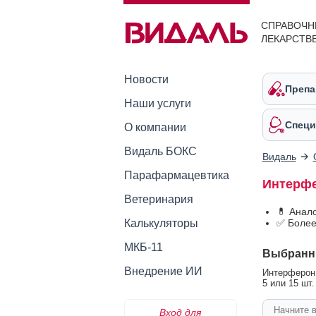
СПРАВОЧН
ЛЕКАРСТВ
Новости
Препа
Наши услуги
Специ
О компании
Видаль БОКС
Видаль
Парафармацевтика
Интерфе
Ветеринария
💊 Анал
Калькуляторы
✅ Более
МКБ-11
Выбранн
Внедрение ИИ
Интерферон 
5 или 15 шт.
Вход для