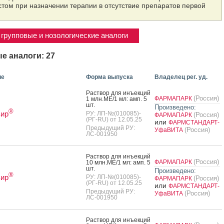
том при назначении терапии в отсутствие препаратов первой
групповые и нозологические аналоги
е аналоги: 27
ие
Форма выпуска
Владелец рег. уд.
Рас­твор для инъ­ек­ций
(Россия)
ФАРМАПАРК
1 млн.МЕ/1 мл: амп. 5
шт.
Произведено:
®
вир
РУ: ЛП-№(010085)-
(Россия)
ФАРМАПАРК
(РГ-RU) от 12.05.25
или
ФАРМСТАНДАРТ-
Предыдущий РУ:
(Россия)
УфаВИТА
ЛС-001950
Рас­твор для инъ­ек­ций
(Россия)
ФАРМАПАРК
10 млн.МЕ/1 мл: амп. 5
шт.
Произведено:
®
вир
РУ: ЛП-№(010085)-
(Россия)
ФАРМАПАРК
(РГ-RU) от 12.05.25
или
ФАРМСТАНДАРТ-
Предыдущий РУ:
(Россия)
УфаВИТА
ЛС-001950
Рас­твор для инъ­ек­ций