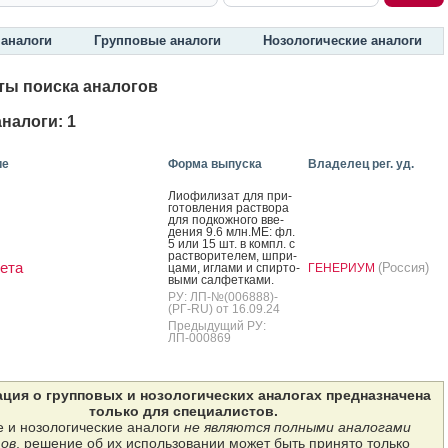
аналоги
Групповые аналоги
Нозологические аналоги
ты поиска аналогов
налоги: 1
ие
Форма выпуска
Владелец рег. уд.
Ли­офи­лизат для при­
готов­ле­ния рас­тво­ра
для под­кожно­го вве­
дения 9.6 млн.МЕ: фл.
5 или 15 шт. в компл. с
рас­тво­рите­лем, шпри­
ета
(Россия)
цами, иг­ла­ми и спир­то­
ГЕНЕРИУМ
выми сал­фетка­ми.
РУ: ЛП-№(006888)-
(РГ-RU) от 16.09.24
Предыдущий РУ:
ЛП-000869
ция о групповых и нозологических аналогах предназначена
только для специалистов.
 и нозологические аналоги
не являются полными аналогами
ов
, решение об их использовании может быть принято только