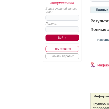
специалистов
E-mail учетной записи
Полные 
Vidal:
Результа
Пароль:
Полные а
Назван
Регистрация
Забыли пароль?
Инфиб
Информа
Групповые
препарат