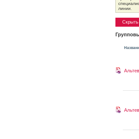
специалис
линии.
Скрыть 
Групповы
Назван
Альте
Альте