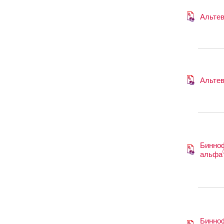
Альте
Альте
Бинно
альфа
Бинно