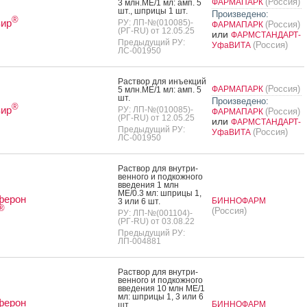
(Россия)
ФАРМАПАРК
3 млн.МЕ/1 мл: амп. 5
шт., шпри­цы 1 шт.
Произведено:
®
вир
РУ: ЛП-№(010085)-
(Россия)
ФАРМАПАРК
(РГ-RU) от 12.05.25
или
ФАРМСТАНДАРТ-
Предыдущий РУ:
(Россия)
УфаВИТА
ЛС-001950
Рас­твор для инъ­ек­ций
(Россия)
ФАРМАПАРК
5 млн.МЕ/1 мл: амп. 5
шт.
Произведено:
®
вир
РУ: ЛП-№(010085)-
(Россия)
ФАРМАПАРК
(РГ-RU) от 12.05.25
или
ФАРМСТАНДАРТ-
Предыдущий РУ:
(Россия)
УфаВИТА
ЛС-001950
Рас­твор для внут­ри­
вен­но­го и под­кожно­го
вве­дения 1 млн
МЕ/0.3 мл: шпри­цы 1,
ферон
БИННОФАРМ
3 или 6 шт.
®
(Россия)
РУ: ЛП-№(001104)-
(РГ-RU) от 03.08.22
Предыдущий РУ:
ЛП-004881
Рас­твор для внут­ри­
вен­но­го и под­кожно­го
вве­дения 10 млн МЕ/1
мл: шпри­цы 1, 3 или 6
ферон
БИННОФАРМ
шт.