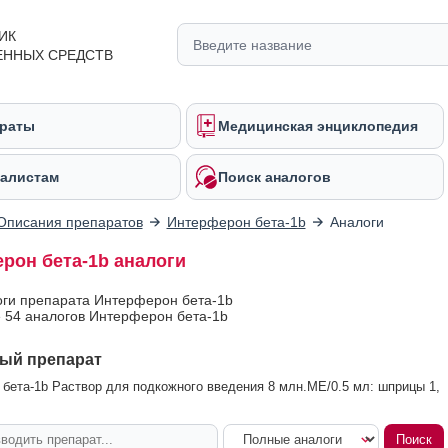
ИК
ЕННЫХ СРЕДСТВ
раты
Медицинская энциклопедия
алистам
Поиск аналогов
Описания препаратов
Интерферон бета-1b
Аналоги
рон бета-1b аналоги
оги препарата Интерферон бета-1b
 54 аналогов Интерферон бета-1b
ый препарат
бета-1b Раствор для подкожного введения 8 млн.МЕ/0.5 мл: шприцы 1,