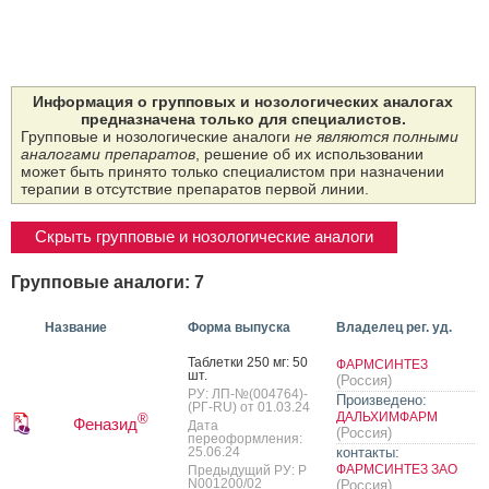
Информация о групповых и нозологических аналогах
предназначена только для специалистов.
Групповые и нозологические аналоги
не являются полными
аналогами препаратов
, решение об их использовании
может быть принято только специалистом при назначении
терапии в отсутствие препаратов первой линии.
Скрыть групповые и нозологические аналоги
Групповые аналоги: 7
Название
Форма выпуска
Владелец рег. уд.
Таб­летки 250 мг: 50
ФАРМСИНТЕЗ
шт.
(Россия)
РУ: ЛП-№(004764)-
Произведено:
(РГ-RU) от 01.03.24
ДАЛЬХИМФАРМ
®
Феназид
Дата
(Россия)
переоформления:
25.06.24
контакты:
ФАРМСИНТЕЗ ЗАО
Предыдущий РУ: Р
N001200/02
(Россия)