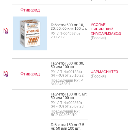
Фтивазид
УСОЛЬЕ-
Таб­летки 500 мг: 10,
20, 50, 60 или 100 шт.
СИБИРСКИЙ
РУ: ЛП-004597 от
ХИМФАРМЗАВОД
20.12.17
(Россия)
Таб­летки 500 мг: 30,
50 или 100 шт.
РУ: ЛП-№(001334)-
ФАРМАСИНТЕЗ
Фтивазид
(РГ-RU) от 25.10.22
(Россия)
Предыдущий РУ: Р
N003468/01
Таб­летки 100 мг+5 мг:
50 или 100 шт.
РУ: ЛП-№(002869)-
(РГ-RU) от 25.07.23
Предыдущий РУ:
ЛСР-003969/10
Таб­летки 150 мг+7.5
мг: 50 или 100 шт.