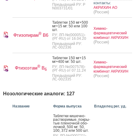
контакты:
Предыдущий РУ: Р
АКРИХИН АО
N003731/01
(Россия)
Таб­летки 150 мг+500
мг+15 мг: 50 или 100
Химико-
шт.
фармацевтический
®
Фтизопирам
В6
РУ: ЛП-№(000051)-
комбинат АКРИХИН
(РГ-RU) от 16.04.20
(Россия)
Предыдущий РУ:
ЛС-002336
Таб­летки 150 мг+15
мг+400 мг: 50 шт.
Химико-
®
РУ: ЛП-№(007578)-
фармацевтический
Фтизоэтам
В
6
(РГ-RU) от 07.11.24
комбинат АКРИХИН
Предыдущий РУ:
(Россия)
ЛС-002335
Нозологические аналоги: 127
Название
Форма выпуска
Владелец рег. уд.
Таб­летки ки­шеч­но­
рас­тво­римые, пок­ры­
тые пле­ноч­ной обо­
лоч­кой, 500 мг: 50,
100, 372 или 500 шт.
РУ: ЛП-№(000721)-