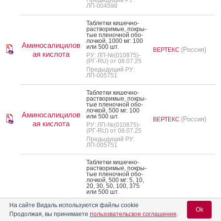
Предыдущий РУ:
ЛП-004598
Таб­летки ки­шеч­но­
рас­тво­римые, пок­ры­
тые пле­ноч­ной обо­
лоч­кой, 1000 мг: 100
Аминосалицилов
или 500 шт.
(Россия)
ВЕРТЕКС
ая кислота
РУ: ЛП-№(010875)-
(РГ-RU) от 08.07.25
Предыдущий РУ:
ЛП-005751
Таб­летки ки­шеч­но­
рас­тво­римые, пок­ры­
тые пле­ноч­ной обо­
лоч­кой, 500 мг: 100
Аминосалицилов
или 500 шт.
(Россия)
ВЕРТЕКС
ая кислота
РУ: ЛП-№(010875)-
(РГ-RU) от 08.07.25
Предыдущий РУ:
ЛП-005751
Таб­летки ки­шеч­но­
рас­тво­римые, пок­ры­
тые пле­ноч­ной обо­
лоч­кой, 500 мг: 5, 10,
20, 30, 50, 100, 375
или 500 шт.
РУ: ЛП-№(003164)-
На сайте Видаль используются файлы cookie
(РГ-RU) от 11.09.23
Ok
(Россия)
АВЕКСИМА
Продолжая, вы принимаете
пользовательское соглашение
.
Предыдущий РУ:
Произведено:
ЛП-007377