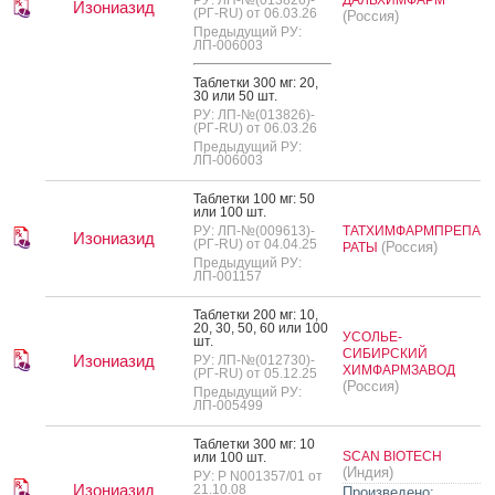
Изониазид
(РГ-RU) от 06.03.26
(Россия)
Предыдущий РУ:
ЛП-006003
Таб­летки 300 мг: 20,
30 или 50 шт.
РУ: ЛП-№(013826)-
(РГ-RU) от 06.03.26
Предыдущий РУ:
ЛП-006003
Таб­летки 100 мг: 50
или 100 шт.
РУ: ЛП-№(009613)-
ТАТХИМФАРМПРЕПА
Изониазид
(РГ-RU) от 04.04.25
(Россия)
РАТЫ
Предыдущий РУ:
ЛП-001157
Таб­летки 200 мг: 10,
20, 30, 50, 60 или 100
УСОЛЬЕ-
шт.
СИБИРСКИЙ
Изониазид
РУ: ЛП-№(012730)-
ХИМФАРМЗАВОД
(РГ-RU) от 05.12.25
(Россия)
Предыдущий РУ:
ЛП-005499
Таб­летки 300 мг: 10
SCAN BIOTECH
или 100 шт.
(Индия)
РУ: Р N001357/01 от
Изониазид
21.10.08
Произведено: