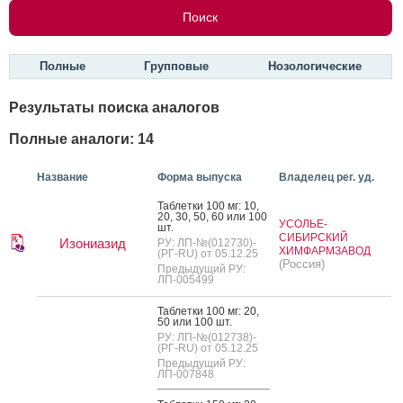
Полные
Групповые
Нозологические
Результаты поиска аналогов
Полные аналоги: 14
Название
Форма выпуска
Владелец рег. уд.
Таб­летки 100 мг: 10,
20, 30, 50, 60 или 100
УСОЛЬЕ-
шт.
СИБИРСКИЙ
Изониазид
РУ: ЛП-№(012730)-
ХИМФАРМЗАВОД
(РГ-RU) от 05.12.25
(Россия)
Предыдущий РУ:
ЛП-005499
Таб­летки 100 мг: 20,
50 или 100 шт.
РУ: ЛП-№(012738)-
(РГ-RU) от 05.12.25
Предыдущий РУ:
ЛП-007848