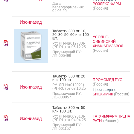
Дата
РОЗЛЕКС ФАРМ
переоформления:
(Россия)
04.06.20
Изониазид
Таб­летки 300 мг: 10,
20, 30, 50, 60 или 100
УСОЛЬЕ-
шт.
СИБИРСКИЙ
РУ: ЛП-№(012730)-
ХИМФАРМЗАВОД
(РГ-RU) от 05.12.25
(Россия)
Предыдущий РУ:
ЛП-005499
Таб­летки 300 мг: 20
или 100 шт.
ПРОМОМЕД РУС
(Россия)
РУ: ЛП-№(012021)-
Изониазид
(РГ-RU) от 08.10.25
Произведено:
Предыдущий РУ:
(Россия)
БИОХИМИК
ЛС-000057
Таб­летки 300 мг: 50
или 100 шт.
РУ: ЛП-№(009613)-
ТАТХИМФАРМПРЕПА
Изониазид
(РГ-RU) от 04.04.25
(Россия)
РАТЫ
Предыдущий РУ:
ЛП-001157