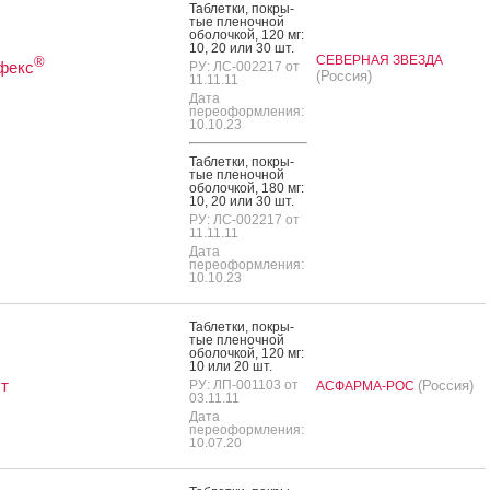
Таб­летки, пок­ры­
тые пле­ноч­ной
обо­лоч­кой, 120 мг:
10, 20 или 30 шт.
СЕВЕРНАЯ ЗВЕЗДА
®
фекс
РУ: ЛС-002217 от
(Россия)
11.11.11
Дата
переоформления:
10.10.23
Таб­летки, пок­ры­
тые пле­ноч­ной
обо­лоч­кой, 180 мг:
10, 20 или 30 шт.
РУ: ЛС-002217 от
11.11.11
Дата
переоформления:
10.10.23
Таб­летки, пок­ры­
тые пле­ноч­ной
обо­лоч­кой, 120 мг:
10 или 20 шт.
т
РУ: ЛП-001103 от
(Россия)
АСФАРМА-РОС
03.11.11
Дата
переоформления:
10.07.20