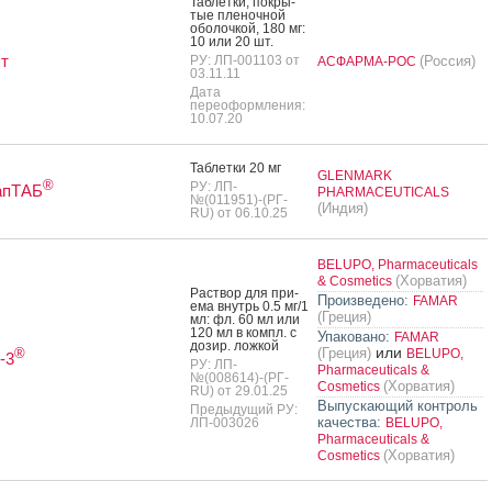
Таб­летки, пок­ры­
тые пле­ноч­ной
обо­лоч­кой, 180 мг:
10 или 20 шт.
т
РУ: ЛП-001103 от
(Россия)
АСФАРМА-РОС
03.11.11
Дата
переоформления:
10.07.20
Таб­летки 20 мг
GLENMARK
®
РУ: ЛП-
апТАБ
PHARMACEUTICALS
№(011951)-(РГ-
(Индия)
RU) от 06.10.25
BELUPO, Pharmaceuticals
(Хорватия)
& Cosmetics
Рас­твор для при­
Произведено:
FAMAR
ема внутрь 0.5 мг/1
(Греция)
мл: фл. 60 мл или
120 мл в компл. с
Упаковано:
FAMAR
до­зир. лож­кой
или
(Греция)
®
BELUPO,
-3
РУ: ЛП-
Pharmaceuticals &
№(008614)-(РГ-
(Хорватия)
Cosmetics
RU) от 29.01.25
Выпускающий контроль
Предыдущий РУ:
качества:
ЛП-003026
BELUPO,
Pharmaceuticals &
(Хорватия)
Cosmetics