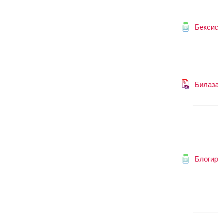
Бексис
Билаз
Блогир