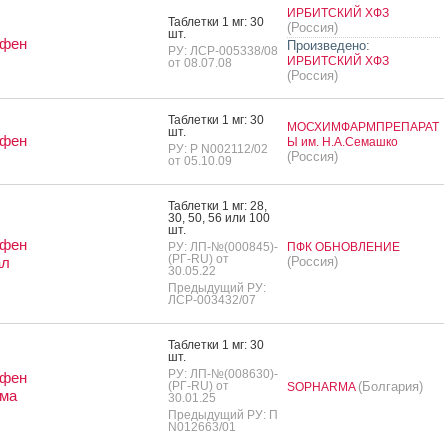
ИРБИТСКИЙ ХФЗ
Таб­летки 1 мг: 30
(Россия)
шт.
ифен
Произведено:
РУ: ЛСР-005338/08
ИРБИТСКИЙ ХФЗ
от 08.07.08
(Россия)
Таб­летки 1 мг: 30
МОСХИМФАРМПРЕПАРАТ
шт.
ифен
Ы им. Н.А.Семашко
РУ: Р N002112/02
(Россия)
от 05.10.09
Таб­летки 1 мг: 28,
30, 50, 56 или 100
шт.
ифен
РУ: ЛП-№(000845)-
ПФК ОБНОВЛЕНИЕ
(РГ-RU) от
ал
(Россия)
30.05.22
Предыдущий РУ:
ЛСР-003432/07
Таб­летки 1 мг: 30
шт.
РУ: ЛП-№(008630)-
ифен
(РГ-RU) от
(Болгария)
SOPHARMA
ма
30.01.25
Предыдущий РУ: П
N012663/01