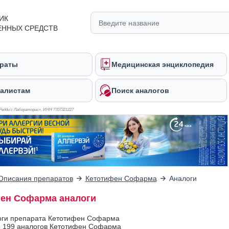
ИК
ЕННЫХ СРЕДСТВ
раты
Медицинская энциклопедия
алистам
Поиск аналогов
Редди’с Лабораторис», ИНН 770
7321227
Описания препаратов
Кетотифен Софарма
Аналоги
ен Софарма аналоги
оги препарата Кетотифен Софарма
 199 аналогов Кетотифен Софарма