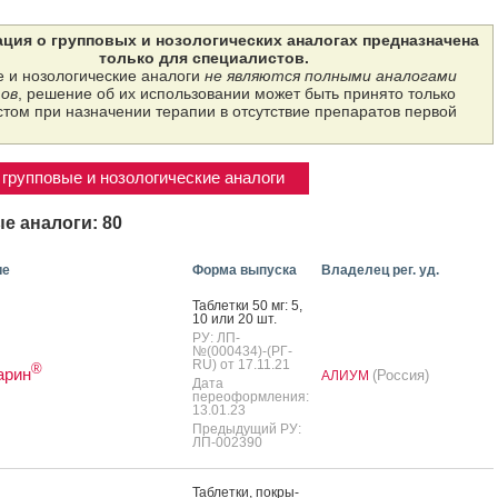
ция о групповых и нозологических аналогах предназначена
только для специалистов.
 и нозологические аналоги
не являются полными аналогами
ов
, решение об их использовании может быть принято только
том при назначении терапии в отсутствие препаратов первой
групповые и нозологические аналоги
е аналоги: 80
ие
Форма выпуска
Владелец рег. уд.
Таб­летки 50 мг: 5,
10 или 20 шт.
РУ: ЛП-
№(000434)-(РГ-
RU) от 17.11.21
®
арин
(Россия)
АЛИУМ
Дата
переоформления:
13.01.23
Предыдущий РУ:
ЛП-002390
Таб­летки, пок­ры­