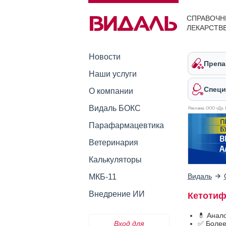
СПРАВОЧН
ЛЕКАРСТВ
Новости
Препа
Наши услуги
Специ
О компании
Видаль БОКС
Реклама. ООО «Др. 
Парафармацевтика
Ветеринария
Калькуляторы
Видаль
МКБ-11
Внедрение ИИ
Кетотиф
💊 Анал
Вход для
✅ Более