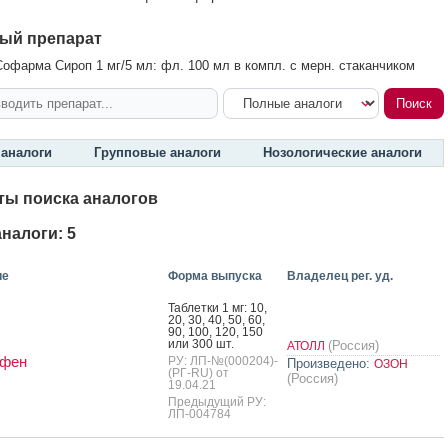
ый препарат
офарма Сироп 1 мг/5 мл: фл. 100 мл в компл. с мерн. стаканчиком
аналоги
Групповые аналоги
Нозологические аналоги
ты поиска аналогов
налоги: 5
ие
Форма выпуска
Владелец рег. уд.
Таб­летки 1 мг: 10,
20, 30, 40, 50, 60,
90, 100, 120, 150
или 300 шт.
(Россия)
АТОЛЛ
ифен
РУ: ЛП-№(000204)-
Произведено:
ОЗОН
(РГ-RU) от
(Россия)
19.04.21
Предыдущий РУ:
ЛП-004784