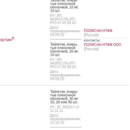
Таб­летки, пок­ры­
тые пле­ноч­ной
обо­лоч­кой, 10 мг:
10 шт.
РУ: ЛП-
№(001179)-(РГ-
RU) от 05.09.22
Дата
ПОЛИСАН НТФФ
переоформления:
08.09.25
(Россия)
®
остин
контакты:
Таб­летки, пок­ры­
ПОЛИСАН НТФФ ООО
тые пле­ноч­ной
(Россия)
обо­лоч­кой, 20 мг:
10 шт.
РУ: ЛП-
№(001179)-(РГ-
RU) от 05.09.22
Дата
переоформления:
08.09.25
Таб­летки, пок­ры­
тые пле­ноч­ной
обо­лоч­кой, 30 мг:
10, 20 или 30 шт.
РУ: ЛС-002217 от
11.11.11
Дата
переоформления:
10.10.23