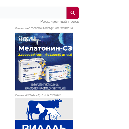
Расширенный поиск
Реклама. НАО "СЕВЕРНАЯ ЗВЕЗДА", ИНН 772
0185196
Реклама. АО "Видаль Рус", ИНН 772
8043605