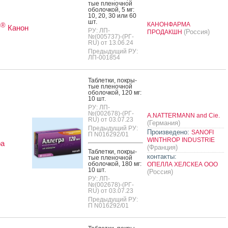
тые пле­ноч­ной
обо­лоч­кой, 5 мг:
10, 20, 30 или 60
шт.
КАНОНФАРМА
®
т
Канон
РУ: ЛП-
(Россия)
ПРОДАКШН
№(005737)-(РГ-
RU) от 13.06.24
Предыдущий РУ:
ЛП-001854
Таб­летки, пок­ры­
тые пле­ноч­ной
обо­лоч­кой, 120 мг:
10 шт.
РУ: ЛП-
№(002678)-(РГ-
A.NATTERMANN and Cie.
RU) от 03.07.23
(Германия)
Предыдущий РУ:
Произведено:
SANOFI
П N016292/01
WINTHROP INDUSTRIE
ра
(Франция)
Таб­летки, пок­ры­
контакты:
тые пле­ноч­ной
обо­лоч­кой, 180 мг:
ОПЕЛЛА ХЕЛСКЕА ООО
10 шт.
(Россия)
РУ: ЛП-
№(002678)-(РГ-
RU) от 03.07.23
Предыдущий РУ:
П N016292/01