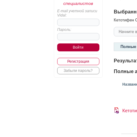
специалистов
E-mail учетной записи
Выбранн
Vidal:
Кетотифен С
Пароль:
Полные 
Результа
Регистрация
Забыли пароль?
Полные а
Назван
Кетот