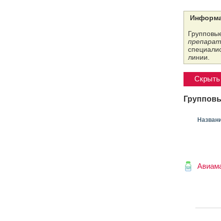
Информа
Групповые
препарат
специалис
линии.
Скрыть 
Групповы
Назван
Авиам