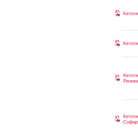
Кетот
Кетот
Кетот
Ренев
Кетот
Софар