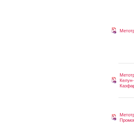
Метот
Метотр
Келун-
Казфа
Метотр
Промо