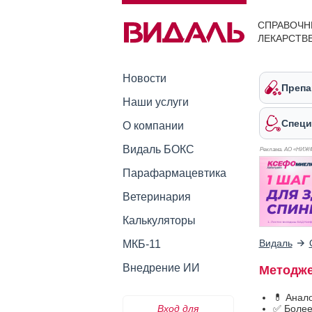
СПРАВОЧН
ЛЕКАРСТВ
Новости
Препа
Наши услуги
Специ
О компании
Видаль БОКС
Реклама. АО «НИЖ
Парафармацевтика
Ветеринария
Калькуляторы
Видаль
МКБ-11
Внедрение ИИ
Методже
💊 Анал
Вход для
✅ Более