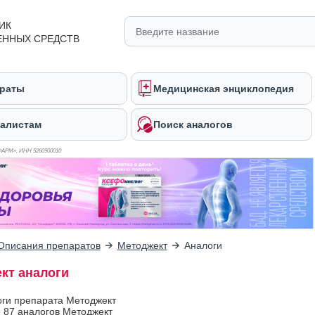
ИК
ЕННЫХ СРЕДСТВ
раты
Медицинская энциклопедия
алистам
Поиск аналогов
ФАРМ», ИНН 526
0900010
Описания препаратов
Методжект
Аналоги
кт аналоги
оги препарата Методжект
 87 аналогов Методжект