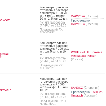
Кон­цен­трат для при­
готов­ле­ния рас­тво­ра
для ин­фу­зий 100 мг/
мл: 5 мл, 10 мл или
(Россия)
ФАРМЭРА
50 мл 1, 5 или 10 шт.
рексат
Произведено:
РУ: ЛП-№(009308)-
(Россия)
ФАРМЭРА
(РГ-RU) от 19.03.25
Предыдущий РУ:
ЛП-005997
Кон­цен­трат для при­
готов­ле­ния рас­тво­ра
для ин­фу­зий 100 мг/1
мл: фл. 5 мл или 10
РОНЦ им.Н.Н. Блохина
ексат-
мл
Минздрава России
®
РУ: ЛП-№(002303)-
(Россия)
(РГ-RU) от 04.05.23
Предыдущий РУ:
ЛП-002821
Кон­цен­трат для при­
готов­ле­ния рас­тво­ра
для ин­фу­зий 1000
мг/10 мл: фл. 1, 5 или
(Словения)
SANDOZ
ексат-
10 шт.
Произведено:
FAREVA
РУ: ЛП-№(010328)-
(Австрия)
Unterach
(РГ-RU) от 27.05.25
Предыдущий РУ: П
N015225/01