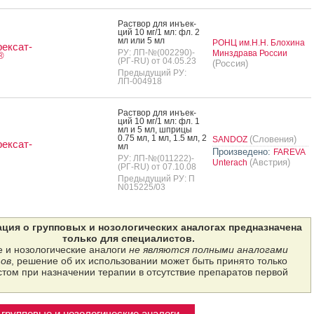
Рас­твор для инъ­ек­
ций 10 мг/1 мл: фл. 2
мл или 5 мл
РОНЦ им.Н.Н. Блохина
ексат-
РУ: ЛП-№(002290)-
Минздрава России
®
(РГ-RU) от 04.05.23
(Россия)
Предыдущий РУ:
ЛП-004918
Рас­твор для инъ­ек­
ций 10 мг/1 мл: фл. 1
мл и 5 мл, шпри­цы
0.75 мл, 1 мл, 1.5 мл, 2
(Словения)
SANDOZ
ексат-
мл
Произведено:
FAREVA
РУ: ЛП-№(011222)-
(Австрия)
Unterach
(РГ-RU) от 07.10.08
Предыдущий РУ: П
N015225/03
ция о групповых и нозологических аналогах предназначена
только для специалистов.
 и нозологические аналоги
не являются полными аналогами
ов
, решение об их использовании может быть принято только
том при назначении терапии в отсутствие препаратов первой
групповые и нозологические аналоги