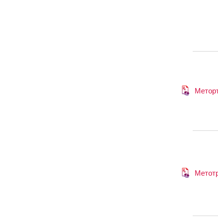
Метор
Метот