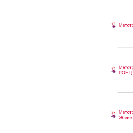
Метот
Метотр
РОНЦ
Метотр
Эбеве