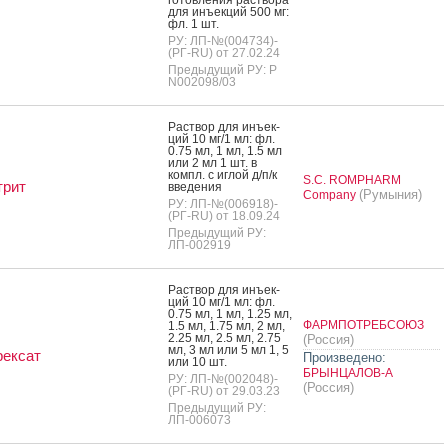
для инъ­ек­ций 500 мг:
фл. 1 шт.
РУ: ЛП-№(004734)-
(РГ-RU) от 27.02.24
Предыдущий РУ: Р
N002098/03
Рас­твор для инъ­ек­
ций 10 мг/1 мл: фл.
0.75 мл, 1 мл, 1.5 мл
или 2 мл 1 шт. в
компл. с иг­лой д/п/к
S.C. ROMPHARM
трит
вве­дения
(Румыния)
Company
РУ: ЛП-№(006918)-
(РГ-RU) от 18.09.24
Предыдущий РУ:
ЛП-002919
Рас­твор для инъ­ек­
ций 10 мг/1 мл: фл.
0.75 мл, 1 мл, 1.25 мл,
ФАРМПОТРЕБСОЮЗ
1.5 мл, 1.75 мл, 2 мл,
2.25 мл, 2.5 мл, 2.75
(Россия)
мл, 3 мл или 5 мл 1, 5
рексат
Произведено:
или 10 шт.
БРЫНЦАЛОВ-А
РУ: ЛП-№(002048)-
(Россия)
(РГ-RU) от 29.03.23
Предыдущий РУ:
ЛП-006073