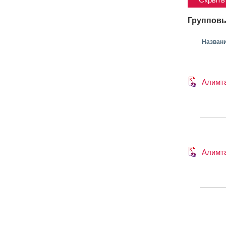
Групповы
Назван
Алимт
Алимт