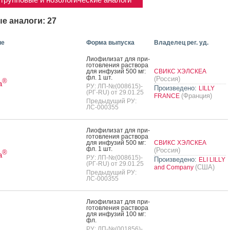
е аналоги: 27
ие
Форма выпуска
Владелец рег. уд.
Ли­офи­лизат для при­
готов­ле­ния рас­тво­ра
для ин­фу­зий 500 мг:
СВИКС ХЭЛСКЕА
фл. 1 шт.
(Россия)
®
а
РУ: ЛП-№(008615)-
Произведено:
LILLY
(РГ-RU) от 29.01.25
(Франция)
FRANCE
Предыдущий РУ:
ЛС-000355
Ли­офи­лизат для при­
готов­ле­ния рас­тво­ра
для ин­фу­зий 500 мг:
СВИКС ХЭЛСКЕА
фл. 1 шт.
(Россия)
®
а
РУ: ЛП-№(008615)-
Произведено:
ELI LILLY
(РГ-RU) от 29.01.25
(США)
and Company
Предыдущий РУ:
ЛС-000355
Ли­офи­лизат для при­
готов­ле­ния рас­тво­ра
для ин­фу­зий 100 мг:
фл.
РУ: ЛП-№(001856)-