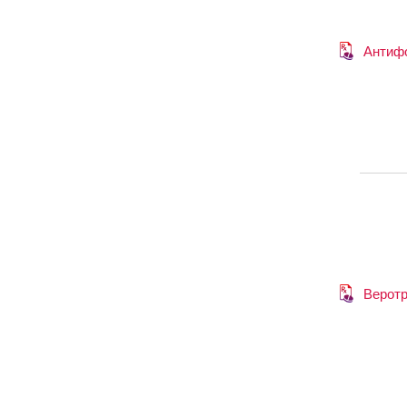
Антиф
Верот