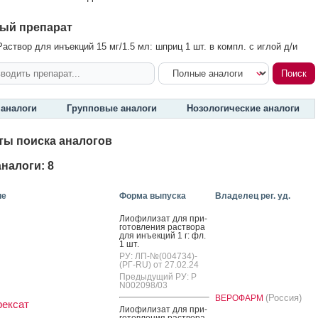
ый препарат
аствор для инъекций 15 мг/1.5 мл: шприц 1 шт. в компл. с иглой д/и
аналоги
Групповые аналоги
Нозологические аналоги
ты поиска аналогов
налоги: 8
ие
Форма выпуска
Владелец рег. уд.
Ли­офи­лизат для при­
готов­ле­ния рас­тво­ра
для инъ­ек­ций 1 г: фл.
1 шт.
РУ: ЛП-№(004734)-
(РГ-RU) от 27.02.24
Предыдущий РУ: Р
N002098/03
(Россия)
ВЕРОФАРМ
рексат
Ли­офи­лизат для при­
готов­ле­ния рас­тво­ра