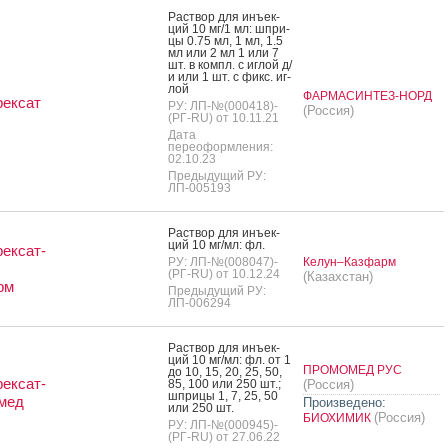
Рас­твор для инъ­ек­
ций 10 мг/1 мл: шпри­
цы 0.75 мл, 1 мл, 1.5
мл или 2 мл 1 или 7
шт. в компл. с иг­лой д/
и или 1 шт. с фикс. иг­
лой
ФАРМАСИНТЕЗ-НОРД
рексат
РУ: ЛП-№(000418)-
(Россия)
(РГ-RU) от 10.11.21
Дата
переоформления:
02.10.23
Предыдущий РУ:
ЛП-005193
Рас­твор для инъ­ек­
ций 10 мг/мл: фл.
ексат-
РУ: ЛП-№(008047)-
Келун–Казфарм
(РГ-RU) от 10.12.24
(Казахстан)
рм
Предыдущий РУ:
ЛП-006294
Рас­твор для инъ­ек­
ций 10 мг/мл: фл. от 1
ПРОМОМЕД РУС
до 10, 15, 20, 25, 50,
ексат-
85, 100 или 250 шт.;
(Россия)
шпри­цы 1, 7, 25, 50
мед
Произведено:
или 250 шт.
(Россия)
БИОХИМИК
РУ: ЛП-№(000945)-
(РГ-RU) от 27.06.22