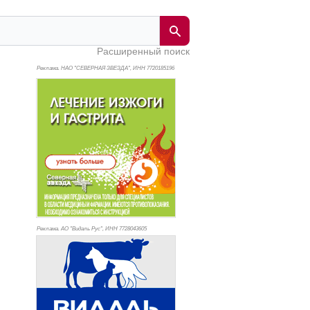
Расширенный поиск
Реклама. НАО "СЕВЕРНАЯ ЗВЕЗДА", ИНН 772
0185196
Реклама. АО "Видаль Рус", ИНН 772
8043605