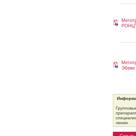
Метотр
РОНЦ
Метотр
Эбеве
Информа
Групповые
препарат
специалис
линии.
Скрыть 