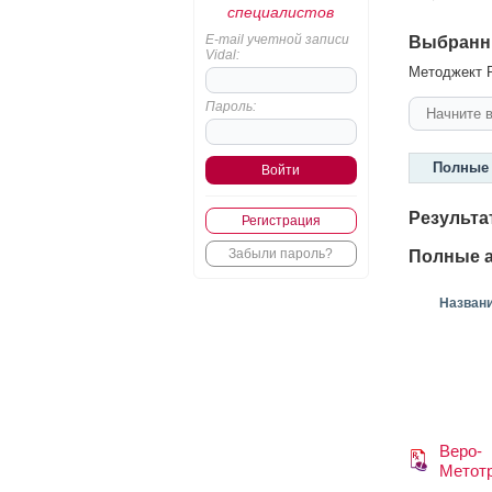
специалистов
E-mail учетной записи
Выбранн
Vidal:
Методжект Р
Пароль:
Полные 
Результа
Регистрация
Забыли пароль?
Полные а
Назван
Веро-
Метот