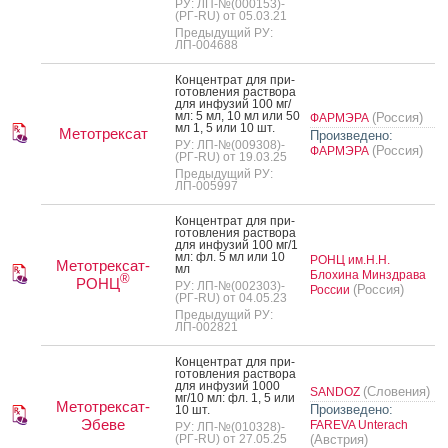
РУ: ЛП-№(000153)-
(РГ-RU) от 05.03.21
Предыдущий РУ:
ЛП-004688
Кон­цен­трат для при­
готов­ле­ния рас­тво­ра
для ин­фу­зий 100 мг/
мл: 5 мл, 10 мл или 50
(Россия)
ФАРМЭРА
мл 1, 5 или 10 шт.
Метотрексат
Произведено:
РУ: ЛП-№(009308)-
(Россия)
ФАРМЭРА
(РГ-RU) от 19.03.25
Предыдущий РУ:
ЛП-005997
Кон­цен­трат для при­
готов­ле­ния рас­тво­ра
для ин­фу­зий 100 мг/1
мл: фл. 5 мл или 10
РОНЦ им.Н.Н.
Метотрексат-
мл
Блохина Минздрава
®
РОНЦ
РУ: ЛП-№(002303)-
(Россия)
России
(РГ-RU) от 04.05.23
Предыдущий РУ:
ЛП-002821
Кон­цен­трат для при­
готов­ле­ния рас­тво­ра
для ин­фу­зий 1000
(Словения)
SANDOZ
мг/10 мл: фл. 1, 5 или
Метотрексат-
Произведено:
10 шт.
Эбеве
FAREVA Unterach
РУ: ЛП-№(010328)-
(РГ-RU) от 27.05.25
(Австрия)