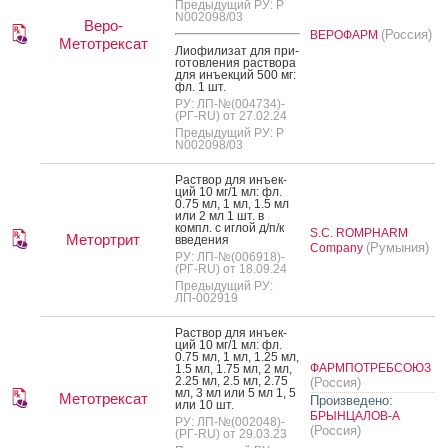
Предыдущий РУ: Р
N002098/03
Веро-
(Россия)
ВЕРОФАРМ
Метотрексат
Ли­офи­лизат для при­
готов­ле­ния рас­тво­ра
для инъ­ек­ций 500 мг:
фл. 1 шт.
РУ: ЛП-№(004734)-
(РГ-RU) от 27.02.24
Предыдущий РУ: Р
N002098/03
Рас­твор для инъ­ек­
ций 10 мг/1 мл: фл.
0.75 мл, 1 мл, 1.5 мл
или 2 мл 1 шт. в
компл. с иг­лой д/п/к
S.C. ROMPHARM
Метортрит
вве­дения
(Румыния)
Company
РУ: ЛП-№(006918)-
(РГ-RU) от 18.09.24
Предыдущий РУ:
ЛП-002919
Рас­твор для инъ­ек­
ций 10 мг/1 мл: фл.
0.75 мл, 1 мл, 1.25 мл,
ФАРМПОТРЕБСОЮЗ
1.5 мл, 1.75 мл, 2 мл,
2.25 мл, 2.5 мл, 2.75
(Россия)
мл, 3 мл или 5 мл 1, 5
Метотрексат
Произведено:
или 10 шт.
БРЫНЦАЛОВ-А
РУ: ЛП-№(002048)-
(Россия)
(РГ-RU) от 29.03.23