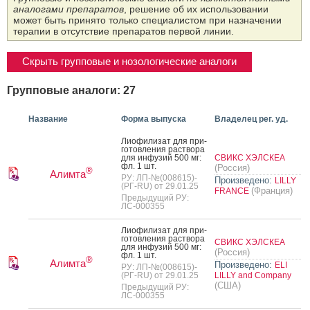
аналогами препаратов
, решение об их использовании
может быть принято только специалистом при назначении
терапии в отсутствие препаратов первой линии.
Скрыть групповые и нозологические аналоги
Групповые аналоги: 27
Название
Форма выпуска
Владелец рег. уд.
Ли­офи­лизат для при­
готов­ле­ния рас­тво­ра
для ин­фу­зий 500 мг:
СВИКС ХЭЛСКЕА
фл. 1 шт.
(Россия)
®
Алимта
РУ: ЛП-№(008615)-
Произведено:
LILLY
(РГ-RU) от 29.01.25
(Франция)
FRANCE
Предыдущий РУ:
ЛС-000355
Ли­офи­лизат для при­
готов­ле­ния рас­тво­ра
СВИКС ХЭЛСКЕА
для ин­фу­зий 500 мг:
(Россия)
фл. 1 шт.
®
Алимта
Произведено:
ELI
РУ: ЛП-№(008615)-
(РГ-RU) от 29.01.25
LILLY and Company
(США)
Предыдущий РУ:
ЛС-000355