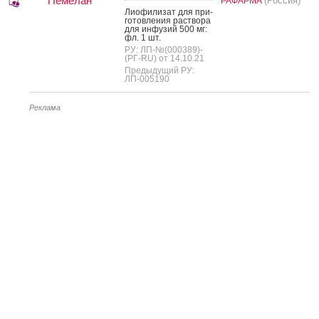
Пемелан
(Россия)
РАФАРМА
Ли­офи­лизат для при­
готов­ле­ния рас­тво­ра
для ин­фу­зий 500 мг:
фл. 1 шт.
РУ: ЛП-№(000389)-
(РГ-RU) от 14.10.21
Предыдущий РУ:
ЛП-005190
Реклама