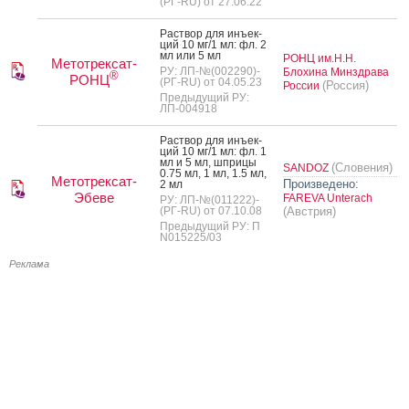
(РГ-RU) от 27.06.22
Рас­твор для инъ­ек­
ций 10 мг/1 мл: фл. 2
мл или 5 мл
РОНЦ им.Н.Н.
Метотрексат-
РУ: ЛП-№(002290)-
Блохина Минздрава
®
РОНЦ
(РГ-RU) от 04.05.23
(Россия)
России
Предыдущий РУ:
ЛП-004918
Рас­твор для инъ­ек­
ций 10 мг/1 мл: фл. 1
мл и 5 мл, шпри­цы
(Словения)
SANDOZ
0.75 мл, 1 мл, 1.5 мл,
Метотрексат-
Произведено:
2 мл
Эбеве
FAREVA Unterach
РУ: ЛП-№(011222)-
(РГ-RU) от 07.10.08
(Австрия)
Предыдущий РУ: П
N015225/03
Реклама