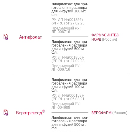
Ли­офи­лизат для при­
готов­ле­ния рас­тво­ра
для ин­фу­зий 100 мг:
фл.
РУ: ЛП-№(001856)-
(РГ-RU) от 27.02.23
Предыдущий РУ:
ЛП-006716
ФАРМАСИНТЕЗ-
Антифолат
(Россия)
НОРД
Ли­офи­лизат для при­
готов­ле­ния рас­тво­ра
для ин­фу­зий 500 мг:
фл.
РУ: ЛП-№(001856)-
(РГ-RU) от 27.02.23
Предыдущий РУ:
ЛП-006716
Ли­офи­лизат для при­
готов­ле­ния рас­тво­ра
для ин­фу­зий 100 мг:
фл.
РУ: ЛП-№(000153)-
(РГ-RU) от 05.03.21
Предыдущий РУ:
ЛП-004688
®
Веротрексед
(Россия)
ВЕРОФАРМ
Ли­офи­лизат для при­
готов­ле­ния рас­тво­ра
для ин­фу­зий 500 мг:
фл.