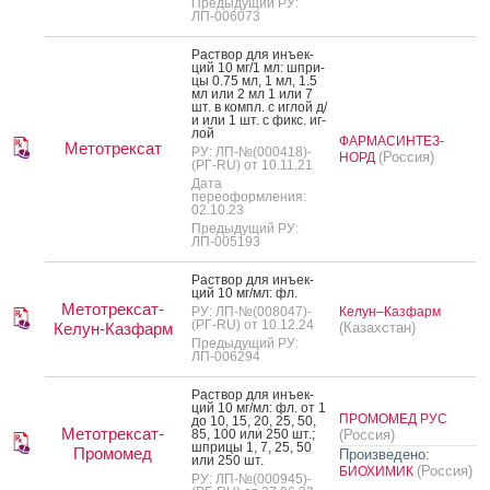
Предыдущий РУ:
ЛП-006073
Рас­твор для инъ­ек­
ций 10 мг/1 мл: шпри­
цы 0.75 мл, 1 мл, 1.5
мл или 2 мл 1 или 7
шт. в компл. с иг­лой д/
и или 1 шт. с фикс. иг­
лой
ФАРМАСИНТЕЗ-
Метотрексат
РУ: ЛП-№(000418)-
(Россия)
НОРД
(РГ-RU) от 10.11.21
Дата
переоформления:
02.10.23
Предыдущий РУ:
ЛП-005193
Рас­твор для инъ­ек­
ций 10 мг/мл: фл.
Метотрексат-
РУ: ЛП-№(008047)-
Келун–Казфарм
(РГ-RU) от 10.12.24
Келун-Казфарм
(Казахстан)
Предыдущий РУ:
ЛП-006294
Рас­твор для инъ­ек­
ций 10 мг/мл: фл. от 1
ПРОМОМЕД РУС
до 10, 15, 20, 25, 50,
Метотрексат-
85, 100 или 250 шт.;
(Россия)
шпри­цы 1, 7, 25, 50
Промомед
Произведено:
или 250 шт.
(Россия)
БИОХИМИК
РУ: ЛП-№(000945)-