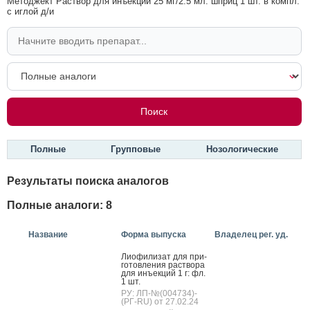
Методжект Раствор для инъекций 25 мг/2.5 мл: шприц 1 шт. в компл.
с иглой д/и
Полные
Групповые
Нозологические
Результаты поиска аналогов
Полные аналоги: 8
Название
Форма выпуска
Владелец рег. уд.
Ли­офи­лизат для при­
готов­ле­ния рас­тво­ра
для инъ­ек­ций 1 г: фл.
1 шт.
РУ: ЛП-№(004734)-
(РГ-RU) от 27.02.24