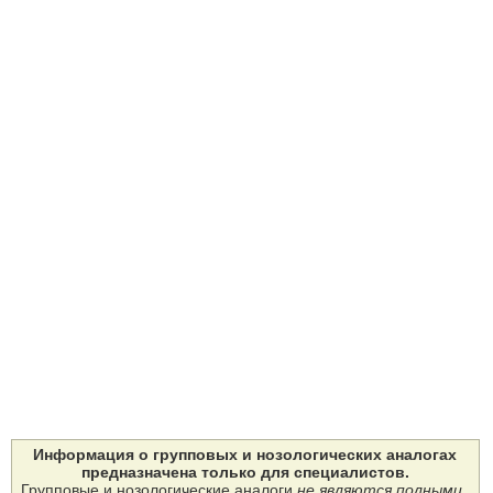
Информация о групповых и нозологических аналогах
предназначена только для специалистов.
Групповые и нозологические аналоги
не являются полными