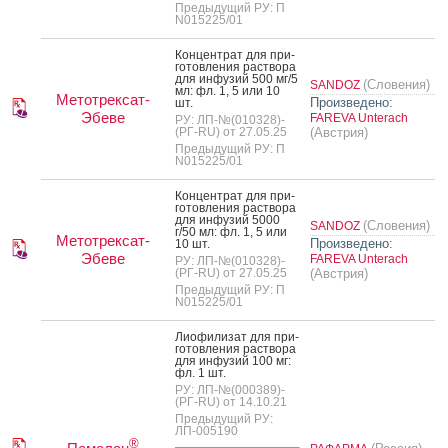
Предыдущий РУ: П
N015225/01
Кон­цен­трат для при­
готов­ле­ния рас­тво­ра
для ин­фу­зий 500 мг/5
(Словения)
SANDOZ
мл: фл. 1, 5 или 10
Метотрексат-
Произведено:
шт.
Эбеве
FAREVA Unterach
РУ: ЛП-№(010328)-
(РГ-RU) от 27.05.25
(Австрия)
Предыдущий РУ: П
N015225/01
Кон­цен­трат для при­
готов­ле­ния рас­тво­ра
для ин­фу­зий 5000
(Словения)
SANDOZ
г/50 мл: фл. 1, 5 или
Метотрексат-
Произведено:
10 шт.
Эбеве
FAREVA Unterach
РУ: ЛП-№(010328)-
(РГ-RU) от 27.05.25
(Австрия)
Предыдущий РУ: П
N015225/01
Ли­офи­лизат для при­
готов­ле­ния рас­тво­ра
для ин­фу­зий 100 мг:
фл. 1 шт.
РУ: ЛП-№(000389)-
(РГ-RU) от 14.10.21
Предыдущий РУ:
ЛП-005190
®