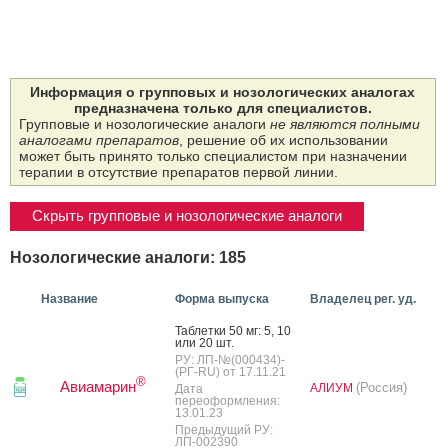
Информация о групповых и нозологических аналогах
предназначена только для специалистов.
Групповые и нозологические аналоги
не являются полными
аналогами препаратов
, решение об их использовании
может быть принято только специалистом при назначении
терапии в отсутствие препаратов первой линии.
Скрыть групповые и нозологические аналоги
Нозологические аналоги: 185
Название
Форма выпуска
Владелец рег. уд.
Таб­летки 50 мг: 5, 10
или 20 шт.
РУ: ЛП-№(000434)-
(РГ-RU) от 17.11.21
®
Авиамарин
(Россия)
АЛИУМ
Дата
переоформления:
13.01.23
Предыдущий РУ:
ЛП-002390