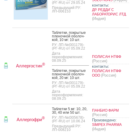
(РГ-RU) от 29.05.24
контакты:
Предыдущий РУ:
ДР. РЕДДИ`С
ЛП-006153
ЛАБОРАТОРИС ЛТД.
(Индия)
Таб­летки, пок­ры­тые
пле­ноч­ной обо­лоч­
кой, 10 мг: 10 шт.
РУ: ЛП-№(001179)-
(РГ-RU) от 05.09.22
Дата
ПОЛИСАН НТФФ
переоформления:
08.09.25
(Россия)
®
Аллергостин
контакты:
Таб­летки, пок­ры­тые
ПОЛИСАН НТФФ
пле­ноч­ной обо­лоч­
(Россия)
ООО
кой, 20 мг: 10 шт.
РУ: ЛП-№(001179)-
(РГ-RU) от 05.09.22
Дата
переоформления:
08.09.25
Таб­летки 5 мг: 10, 20,
ПАНБИО ФАРМ
30, 40 или 50 шт.
(Россия)
РУ: ЛП-№(005678)-
®
Аллергофри
Произведено:
(РГ-RU) от 10.06.24
SIMPEX PHARMA
Предыдущий РУ:
(Индия)
ЛП-008210