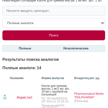
Новатинден солофарм Капли для приема внутрь 1 мг/мл: фл. 1 шт.
Полные
Нозологические
Результаты поиска аналогов
Полные аналоги: 14
Название
Форма выпуска
Владелец рег. уд.
Кап­ли для при­ема
внутрь 1 мг/1 мл: фл.
20 мл с проб­кой-ка­
Pharmaceutical Works
пель­ни­цей
Акристил
"POLPHARMA"
РУ: ЛП-№(005553)-
(Польша)
(РГ-RU) от 23.05.24
Предыдущий РУ: