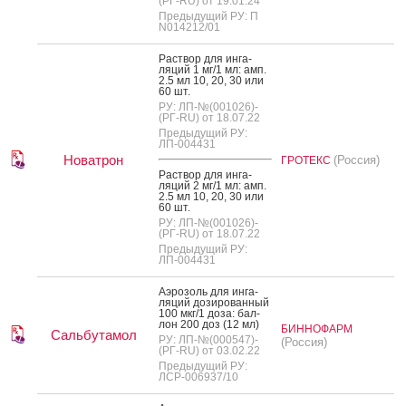
(РГ-RU) от 19.01.24
Предыдущий РУ: П
N014212/01
Рас­твор для ин­га­
ляций 1 мг/1 мл: амп.
2.5 мл 10, 20, 30 или
60 шт.
РУ: ЛП-№(001026)-
(РГ-RU) от 18.07.22
Предыдущий РУ:
ЛП-004431
Новатрон
(Россия)
ГРОТЕКС
Рас­твор для ин­га­
ляций 2 мг/1 мл: амп.
2.5 мл 10, 20, 30 или
60 шт.
РУ: ЛП-№(001026)-
(РГ-RU) от 18.07.22
Предыдущий РУ:
ЛП-004431
А­эро­золь для ин­га­
ляций до­зиро­ван­ный
100 мкг/1 до­за: бал­
лон 200 доз (12 мл)
БИННОФАРМ
Сальбутамол
РУ: ЛП-№(000547)-
(Россия)
(РГ-RU) от 03.02.22
Предыдущий РУ:
ЛСР-006937/10