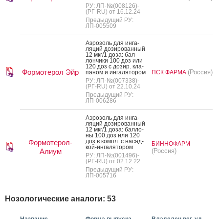
РУ: ЛП-№(008126)-
(РГ-RU) от 16.12.24
Предыдущий РУ:
ЛП-005509
А­эро­золь для ин­га­
ляций до­зиро­ван­ный
12 мкг/1 до­за: бал­
лончи­ки 100 доз или
120 доз с до­зир. кла­
Формотерол Эйр
(Россия)
паном и ин­га­лято­ром
ПСК ФАРМА
РУ: ЛП-№(007338)-
(РГ-RU) от 22.10.24
Предыдущий РУ:
ЛП-006286
А­эро­золь для ин­га­
ляций до­зиро­ван­ный
12 мкг/1 до­за: бал­ло­
ны 100 доз или 120
доз в компл. с на­сад­
Формотерол-
БИННОФАРМ
кой-ин­га­лято­ром
Алиум
(Россия)
РУ: ЛП-№(001496)-
(РГ-RU) от 02.12.22
Предыдущий РУ:
ЛП-005716
Нозологические аналоги: 53