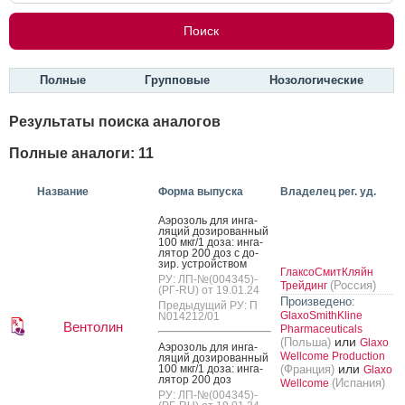
Полные
Групповые
Нозологические
Результаты поиска аналогов
Полные аналоги: 11
Название
Форма выпуска
Владелец рег. уд.
А­эро­золь для ин­га­
ляций до­зиро­ван­ный
100 мкг/1 до­за: ин­га­
лятор 200 доз с до­
зир. ус­трой­ством
ГлаксоСмитКляйн
РУ: ЛП-№(004345)-
(Россия)
Трейдинг
(РГ-RU) от 19.01.24
Произведено:
Предыдущий РУ: П
GlaxoSmithKline
N014212/01
Вентолин
Pharmaceuticals
или
(Польша)
Glaxo
А­эро­золь для ин­га­
Wellcome Production
ляций до­зиро­ван­ный
или
100 мкг/1 до­за: ин­га­
(Франция)
Glaxo
лятор 200 доз
(Испания)
Wellcome
РУ: ЛП-№(004345)-