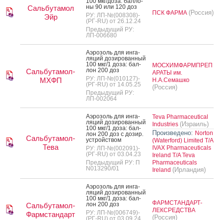
100 мкг/до­за: бал­ло­
ны 90 или 120 доз
Сальбутамол
(Россия)
ПСК ФАРМА
РУ: ЛП-№(008308)-
Эйр
(РГ-RU) от 26.12.24
Предыдущий РУ:
ЛП-006680
А­эро­золь для ин­га­
ляций до­зиро­ван­ный
100 мкг/1 до­за: бал­
МОСХИМФАРМПРЕП
лон 200 доз
Сальбутамол-
АРАТЫ им.
РУ: ЛП-№(010127)-
МХФП
Н.А.Семашко
(РГ-RU) от 14.05.25
(Россия)
Предыдущий РУ:
ЛП-002064
А­эро­золь для ин­га­
Teva Pharmaceutical
ляций до­зиро­ван­ный
(Израиль)
Industries
100 мкг/1 до­за: бал­
Произведено:
Norton
лон 200 доз с до­зир.
Сальбутамол-
ус­трой­ством
(Waterford) Limited T/A
Тева
IVAX Pharmaceuticals
РУ: ЛП-№(002091)-
(РГ-RU) от 03.04.23
Ireland T/A Teva
Предыдущий РУ: П
Pharmaceuticals
N013290/01
(Ирландия)
Ireland
А­эро­золь для ин­га­
ляций до­зиро­ван­ный
100 мкг/1 до­за: бал­
ФАРМСТАНДАРТ-
лон 200 доз
Сальбутамол-
ЛЕКСРЕДСТВА
РУ: ЛП-№(006749)-
Фармстандарт
(Россия)
(РГ-RU) от 03.09.24