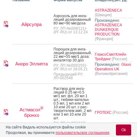
Название
Форма выпуска
Владелец рег. уд.
ASTRAZENECA
(Швеция)
А­эро­золь для ин­га­
ляций до­зиро­ван­ный
Произведено:
80 мкг+90 мкг/до­за
Айрсупра
ASTRAZENECA
РУ: ЛП-№(008121)-
DUNKERQUE
(РГ-RU) от 13.12.24
PRODUCTION
(Франция)
По­рошок для ин­га­
ляций до­зиро­ван­ный,
ГлаксоСмитКляйн
22 мкг+55 мкг/1 до­за:
(Россия)
Трейдинг
ин­га­лятор 30 доз
Аноро Эллипта
Произведено:
Glaxo
РУ: ЛП-№(000255)-
(РГ-RU) от 28.05.21
Operations UK
(Великобритания)
Предыдущий РУ:
ЛП-002548
Рас­твор для ин­га­
ляций 0.25 мг+0.5
мг/1 мл: фл. 20 мл 1
шт.; тю­бики-ка­пельн.
0.5 мл, 1 мл или 2 мл
10 или 20 шт. с рас­
®
Астмасол
тво­рите­лем амп. 2 мл
(Россия)
ГРОТЕКС
или 3 мл 10 или 20
бронхо
шт.
РУ: ЛП-№(001843)-
(РГ-RU) от 20.02.23
На сайте Видаль используются файлы cookie
Ok
Предыдущий РУ:
Продолжая, вы принимаете
пользовательское соглашение
.
ЛП-004988