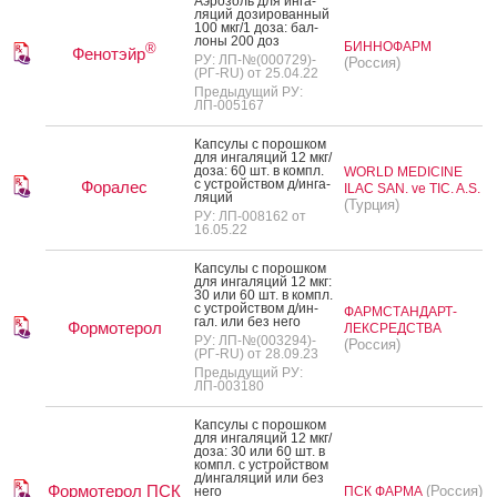
А­эро­золь для ин­га­
ляций до­зиро­ван­ный
100 мкг/1 до­за: бал­
ло­ны 200 доз
БИННОФАРМ
®
Фенотэйр
РУ: ЛП-№(000729)-
(Россия)
(РГ-RU) от 25.04.22
Предыдущий РУ:
ЛП-005167
Кап­су­лы с по­рош­ком
для ин­га­ляций 12 мкг/
до­за: 60 шт. в компл.
WORLD MEDICINE
с ус­трой­ством д/ин­га­
Форалес
ILAC SAN. ve TIC. A.S.
ляций
(Турция)
РУ: ЛП-008162 от
16.05.22
Кап­су­лы с по­рош­ком
для ин­га­ляций 12 мкг:
30 или 60 шт. в компл.
с ус­трой­ством д/ин­
ФАРМСТАНДАРТ-
гал. или без не­го
Формотерол
ЛЕКСРЕДСТВА
РУ: ЛП-№(003294)-
(Россия)
(РГ-RU) от 28.09.23
Предыдущий РУ:
ЛП-003180
Кап­су­лы с по­рош­ком
для ин­га­ляций 12 мкг/
до­за: 30 или 60 шт. в
компл. с ус­трой­ством
д/ин­га­ляций или без
Формотерол ПСК
(Россия)
не­го
ПСК ФАРМА