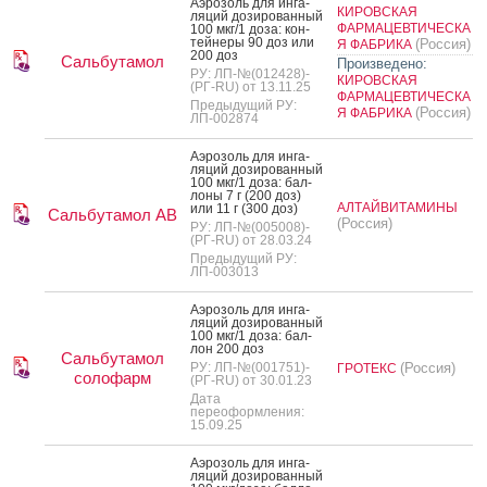
А­эро­золь для ин­га­
КИРОВСКАЯ
ляций до­зиро­ван­ный
ФАРМАЦЕВТИЧЕСКА
100 мкг/1 до­за: кон­
тей­не­ры 90 доз или
(Россия)
Я ФАБРИКА
200 доз
Сальбутамол
Произведено:
РУ: ЛП-№(012428)-
КИРОВСКАЯ
(РГ-RU) от 13.11.25
ФАРМАЦЕВТИЧЕСКА
Предыдущий РУ:
(Россия)
Я ФАБРИКА
ЛП-002874
А­эро­золь для ин­га­
ляций до­зиро­ван­ный
100 мкг/1 до­за: бал­
ло­ны 7 г (200 доз)
АЛТАЙВИТАМИНЫ
или 11 г (300 доз)
Сальбутамол АВ
(Россия)
РУ: ЛП-№(005008)-
(РГ-RU) от 28.03.24
Предыдущий РУ:
ЛП-003013
А­эро­золь для ин­га­
ляций до­зиро­ван­ный
100 мкг/1 до­за: бал­
лон 200 доз
Сальбутамол
РУ: ЛП-№(001751)-
(Россия)
ГРОТЕКС
солофарм
(РГ-RU) от 30.01.23
Дата
переоформления:
15.09.25
А­эро­золь для ин­га­
ляций до­зиро­ван­ный