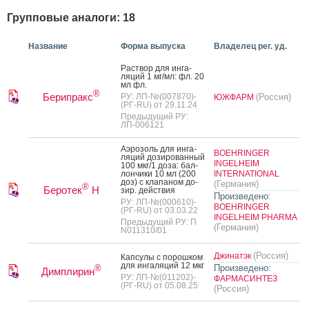
Групповые аналоги: 18
Название
Форма выпуска
Владелец рег. уд.
Рас­твор для ин­га­
ляций 1 мг/мл: фл. 20
мл фл.
®
Берипракс
РУ: ЛП-№(007870)-
(Россия)
ЮЖФАРМ
(РГ-RU) от 29.11.24
Предыдущий РУ:
ЛП-006121
А­эро­золь для ин­га­
BOEHRINGER
ляций до­зиро­ван­ный
INGELHEIM
100 мкг/1 до­за: бал­
лончи­ки 10 мл (200
INTERNATIONAL
доз) с кла­паном до­
(Германия)
®
Беротек
Н
зир. дей­ствия
Произведено:
РУ: ЛП-№(000610)-
BOEHRINGER
(РГ-RU) от 03.03.22
INGELHEIM PHARMA
Предыдущий РУ: П
(Германия)
N011310/01
(Россия)
Джинатэк
Кап­су­лы с по­рош­ком
для ин­га­ляций 12 мкг
Произведено:
®
Димплирин
РУ: ЛП-№(011202)-
ФАРМАСИНТЕЗ
(РГ-RU) от 05.08.25
(Россия)