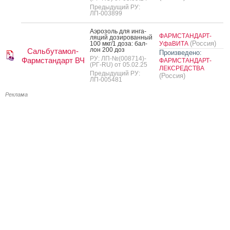
Предыдущий РУ:
ЛП-003899
А­эро­золь для ин­га­
ФАРМСТАНДАРТ-
ляций до­зиро­ван­ный
(Россия)
100 мкг/1 до­за: бал­
УфаВИТА
лон 200 доз
Сальбутамол-
Произведено:
РУ: ЛП-№(008714)-
Фармстандарт ВЧ
ФАРМСТАНДАРТ-
(РГ-RU) от 05.02.25
ЛЕКСРЕДСТВА
Предыдущий РУ:
(Россия)
ЛП-005481
Реклама