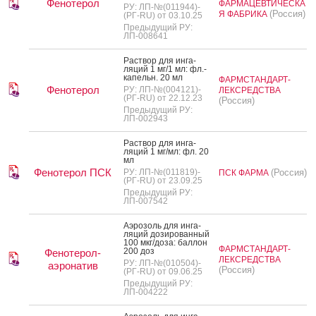
Фенотерол
ФАРМАЦЕВТИЧЕСКА
РУ: ЛП-№(011944)-
(Россия)
Я ФАБРИКА
(РГ-RU) от 03.10.25
Предыдущий РУ:
ЛП-008641
Рас­твор для ин­га­
ляций 1 мг/1 мл: фл.-
ка­пельн. 20 мл
ФАРМСТАНДАРТ-
Фенотерол
РУ: ЛП-№(004121)-
ЛЕКСРЕДСТВА
(РГ-RU) от 22.12.23
(Россия)
Предыдущий РУ:
ЛП-002943
Рас­твор для ин­га­
ляций 1 мг/мл: фл. 20
мл
Фенотерол ПСК
РУ: ЛП-№(011819)-
(Россия)
ПСК ФАРМА
(РГ-RU) от 23.09.25
Предыдущий РУ:
ЛП-007542
А­эро­золь для ин­га­
ляций до­зиро­ван­ный
100 мкг/до­за: бал­лон
ФАРМСТАНДАРТ-
200 доз
Фенотерол-
ЛЕКСРЕДСТВА
РУ: ЛП-№(010504)-
аэронатив
(Россия)
(РГ-RU) от 09.06.25
Предыдущий РУ:
ЛП-004222