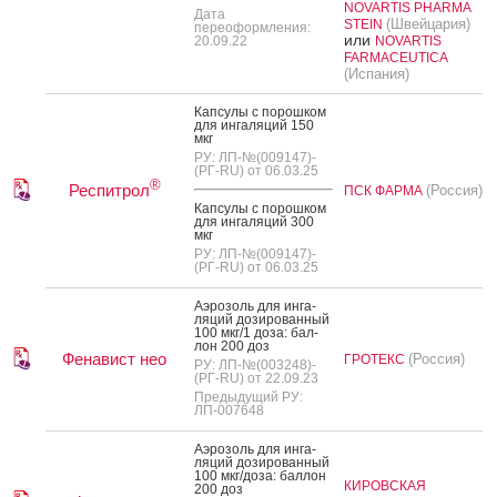
NOVARTIS PHARMA
Дата
(Швейцария)
STEIN
переоформления:
или
20.09.22
NOVARTIS
FARMACEUTICA
(Испания)
Кап­су­лы с по­рош­ком
для ин­га­ляций 150
мкг
РУ: ЛП-№(009147)-
(РГ-RU) от 06.03.25
®
Респитрол
(Россия)
ПСК ФАРМА
Кап­су­лы с по­рош­ком
для ин­га­ляций 300
мкг
РУ: ЛП-№(009147)-
(РГ-RU) от 06.03.25
А­эро­золь для ин­га­
ляций до­зиро­ван­ный
100 мкг/1 до­за: бал­
лон 200 доз
Фенавист нео
(Россия)
ГРОТЕКС
РУ: ЛП-№(003248)-
(РГ-RU) от 22.09.23
Предыдущий РУ:
ЛП-007648
А­эро­золь для ин­га­
ляций до­зиро­ван­ный
100 мкг/до­за: бал­лон
КИРОВСКАЯ
200 доз