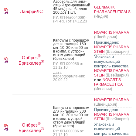
А­эро­золь для ин­га­
ляций до­зиро­ван­ный
GLENMARK
45 мкг/до­за: бал­лон
ЛанфриЛС
PHARMACEUTICALS
200 доз 1 шт.
(Индия)
РУ: ЛП-№(004009)-
(РГ-RU) от 14.12.23
NOVARTIS PHARMA
(Швейцария)
Кап­су­лы с по­рош­ком
Произведено:
для ин­га­ляций 150
NOVARTIS PHARMA
мкг: 10, 30 или 90 шт.
в компл. с ус­трой­
(Швейцария)
STEIN
ством д/ин­га­ляций
®
Упаковка и
Онбрез
(бриз­ха­лер)
выпускающий
®
Бризхалер
РУ: ЛП-000086 от
контроль качества:
21.12.10
NOVARTIS PHARMA
Дата
(Швейцария)
STEIN
переоформления:
или
20.09.22
NOVARTIS
FARMACEUTICA
(Испания)
NOVARTIS PHARMA
(Швейцария)
Кап­су­лы с по­рош­ком
Произведено:
для ин­га­ляций 300
NOVARTIS PHARMA
мкг: 10, 30 или 90 шт.
в компл. с ус­трой­
(Швейцария)
STEIN
ством д/ин­га­ляций
®
Упаковка и
Онбрез
(бриз­ха­лер)
выпускающий
®
Бризхалер
РУ: ЛП-000086 от
контроль качества:
21.12.10