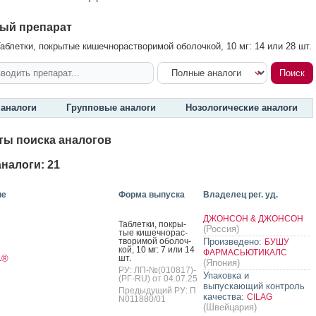
ый препарат
аблетки, покрытые кишечнорастворимой оболочкой, 10 мг: 14 или 28 шт.
аналоги
Групповые аналоги
Нозологические аналоги
ты поиска аналогов
налоги: 21
ие
Форма выпуска
Владелец рег. уд.
ДЖОНСОН & ДЖОНСОН
Таб­летки, пок­ры­
(Россия)
тые ки­шеч­но­рас­
тво­римой обо­лоч­
Произведено:
БУШУ
кой, 10 мг: 7 или 14
ФАРМАСЬЮТИКАЛС
шт.
®
т
(Япония)
РУ: ЛП-№(010817)-
Упаковка и
(РГ-RU) от 04.07.25
выпускающий контроль
Предыдущий РУ: П
качества:
CILAG
N011880/01
(Швейцария)