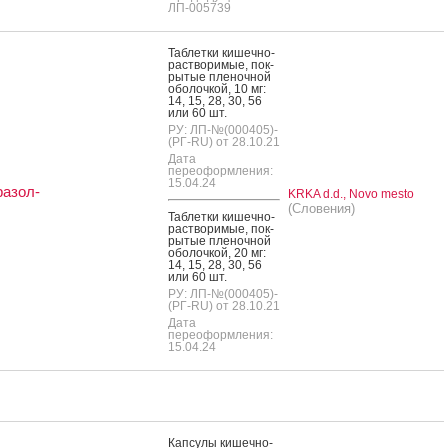
ЛП-005739
Таб­летки ки­шеч­но­
рас­тво­римые, пок­
ры­тые пле­ноч­ной
обо­лоч­кой, 10 мг:
14, 15, 28, 30, 56
или 60 шт.
РУ: ЛП-№(000405)-
(РГ-RU) от 28.10.21
Дата
переоформления:
15.04.24
азол-
KRKA d.d., Novo mesto
(Словения)
Таб­летки ки­шеч­но­
рас­тво­римые, пок­
ры­тые пле­ноч­ной
обо­лоч­кой, 20 мг:
14, 15, 28, 30, 56
или 60 шт.
РУ: ЛП-№(000405)-
(РГ-RU) от 28.10.21
Дата
переоформления:
15.04.24
Кап­су­лы ки­шеч­но­