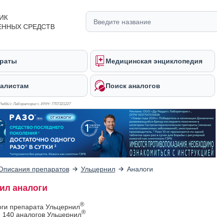
ИК
ЕННЫХ СРЕДСТВ
раты
Медицинская энциклопедия
алистам
Поиск аналогов
Редди’с Лабораторис», ИНН: 770
7321227
Описания препаратов
Ульцернил
Аналоги
ил аналоги
®
оги препарата Ульцернил
®
 140 аналогов Ульцернил