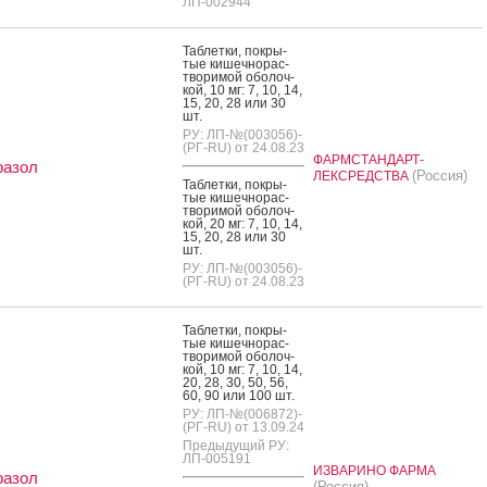
ЛП-002944
Таб­летки, пок­ры­
тые ки­шеч­но­рас­
тво­римой обо­лоч­
кой, 10 мг: 7, 10, 14,
15, 20, 28 или 30
шт.
РУ: ЛП-№(003056)-
(РГ-RU) от 24.08.23
ФАРМСТАНДАРТ-
разол
(Россия)
ЛЕКСРЕДСТВА
Таб­летки, пок­ры­
тые ки­шеч­но­рас­
тво­римой обо­лоч­
кой, 20 мг: 7, 10, 14,
15, 20, 28 или 30
шт.
РУ: ЛП-№(003056)-
(РГ-RU) от 24.08.23
Таб­летки, пок­ры­
тые ки­шеч­но­рас­
тво­римой обо­лоч­
кой, 10 мг: 7, 10, 14,
20, 28, 30, 50, 56,
60, 90 или 100 шт.
РУ: ЛП-№(006872)-
(РГ-RU) от 13.09.24
Предыдущий РУ:
ЛП-005191
ИЗВАРИНО ФАРМА
разол
(Россия)