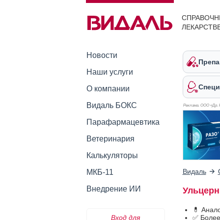
СПРАВОЧН
ЛЕКАРСТВ
Новости
Препа
Наши услуги
Специ
О компании
Видаль БОКС
Реклама. ООО «Др. 
Парафармацевтика
Ветеринария
Калькуляторы
Видаль
МКБ-11
Внедрение ИИ
Ульцерн
💊 Анал
Вход для
✅ Более