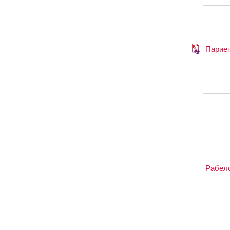
Парие
Рабел