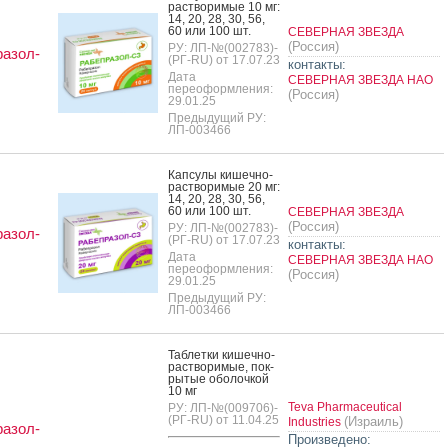
рас­тво­римые 10 мг:
14, 20, 28, 30, 56,
60 или 100 шт.
СЕВЕРНАЯ ЗВЕЗДА
(Россия)
РУ: ЛП-№(002783)-
азол-
(РГ-RU) от 17.07.23
контакты:
Дата
СЕВЕРНАЯ ЗВЕЗДА НАО
переоформления:
(Россия)
29.01.25
Предыдущий РУ:
ЛП-003466
Кап­су­лы ки­шеч­но­
рас­тво­римые 20 мг:
14, 20, 28, 30, 56,
60 или 100 шт.
СЕВЕРНАЯ ЗВЕЗДА
(Россия)
РУ: ЛП-№(002783)-
азол-
(РГ-RU) от 17.07.23
контакты:
Дата
СЕВЕРНАЯ ЗВЕЗДА НАО
переоформления:
(Россия)
29.01.25
Предыдущий РУ:
ЛП-003466
Таб­летки ки­шеч­но­
рас­тво­римые, пок­
ры­тые обо­лоч­кой
10 мг
Teva Pharmaceutical
РУ: ЛП-№(009706)-
(РГ-RU) от 11.04.25
(Израиль)
Industries
азол-
Произведено: