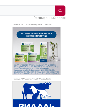
Расширенный поиск
Реклама. ООО «Бионорика», ИНН 772
9590470
Реклама. АО "Видаль Рус", ИНН 772
8043605