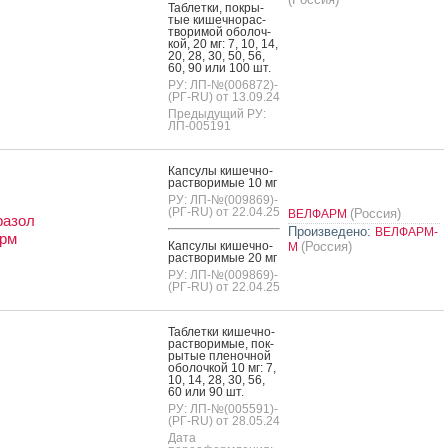
Таб­летки, пок­ры­
тые ки­шеч­но­рас­
тво­римой обо­лоч­
кой, 20 мг: 7, 10, 14,
20, 28, 30, 50, 56,
60, 90 или 100 шт.
РУ: ЛП-№(006872)-
(РГ-RU) от 13.09.24
Предыдущий РУ:
ЛП-005191
Кап­су­лы ки­шеч­но­
рас­тво­римые 10 мг
РУ: ЛП-№(009869)-
(РГ-RU) от 22.04.25
(Россия)
ВЕЛФАРМ
разол
Произведено:
ВЕЛФАРМ-
рм
Кап­су­лы ки­шеч­но­
(Россия)
М
рас­тво­римые 20 мг
РУ: ЛП-№(009869)-
(РГ-RU) от 22.04.25
Таб­летки ки­шеч­но­
рас­тво­римые, пок­
ры­тые пле­ноч­ной
обо­лоч­кой 10 мг: 7,
10, 14, 28, 30, 56,
60 или 90 шт.
РУ: ЛП-№(005591)-
(РГ-RU) от 28.05.24
Дата