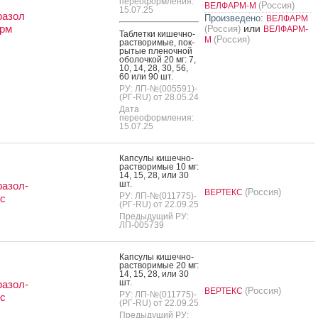
переоформления:
(Россия)
ВЕЛФАРМ-М
15.07.25
разол
Произведено:
ВЕЛФАРМ
рм
или
(Россия)
ВЕЛФАРМ-
Таб­летки ки­шеч­но­
(Россия)
М
рас­тво­римые, пок­
ры­тые пле­ноч­ной
обо­лоч­кой 20 мг: 7,
10, 14, 28, 30, 56,
60 или 90 шт.
РУ: ЛП-№(005591)-
(РГ-RU) от 28.05.24
Дата
переоформления:
15.07.25
Кап­су­лы ки­шеч­но­
рас­тво­римые 10 мг:
14, 15, 28, или 30
шт.
азол-
(Россия)
ВЕРТЕКС
РУ: ЛП-№(011775)-
с
(РГ-RU) от 22.09.25
Предыдущий РУ:
ЛП-005739
Кап­су­лы ки­шеч­но­
рас­тво­римые 20 мг:
14, 15, 28, или 30
шт.
азол-
(Россия)
ВЕРТЕКС
РУ: ЛП-№(011775)-
с
(РГ-RU) от 22.09.25
Предыдущий РУ: