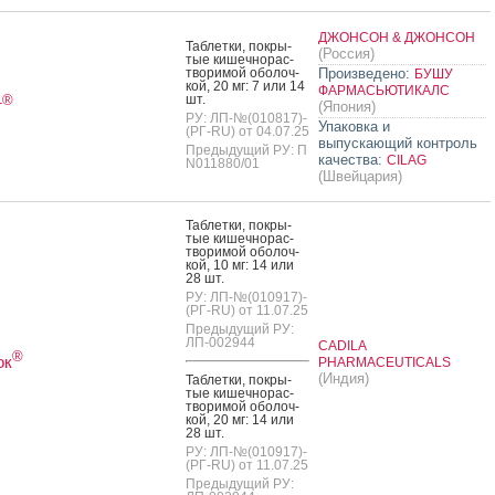
ДЖОНСОН & ДЖОНСОН
Таб­летки, пок­ры­
(Россия)
тые ки­шеч­но­рас­
тво­римой обо­лоч­
Произведено:
БУШУ
кой, 20 мг: 7 или 14
ФАРМАСЬЮТИКАЛС
шт.
®
т
(Япония)
РУ: ЛП-№(010817)-
Упаковка и
(РГ-RU) от 04.07.25
выпускающий контроль
Предыдущий РУ: П
качества:
CILAG
N011880/01
(Швейцария)
Таб­летки, пок­ры­
тые ки­шеч­но­рас­
тво­римой обо­лоч­
кой, 10 мг: 14 или
28 шт.
РУ: ЛП-№(010917)-
(РГ-RU) от 11.07.25
Предыдущий РУ:
ЛП-002944
CADILA
®
ок
PHARMACEUTICALS
(Индия)
Таб­летки, пок­ры­
тые ки­шеч­но­рас­
тво­римой обо­лоч­
кой, 20 мг: 14 или
28 шт.
РУ: ЛП-№(010917)-
(РГ-RU) от 11.07.25
Предыдущий РУ: