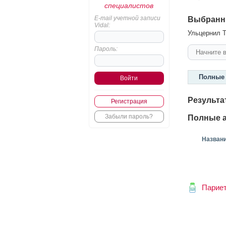
специалистов
E-mail учетной записи
Выбранн
Vidal:
Ульцернил Т
Пароль:
Полные 
Результа
Регистрация
Забыли пароль?
Полные а
Назван
Парие