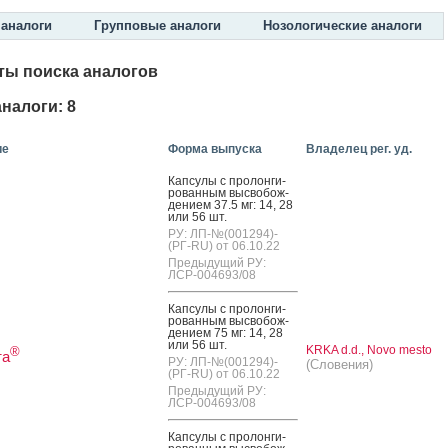
аналоги
Групповые аналоги
Нозологические аналоги
ты поиска аналогов
налоги: 8
ие
Форма выпуска
Владелец рег. уд.
Кап­су­лы с про­лон­ги­
рован­ным выс­во­бож­
де­ни­ем 37.5 мг: 14, 28
или 56 шт.
РУ: ЛП-№(001294)-
(РГ-RU) от 06.10.22
Предыдущий РУ:
ЛСР-004693/08
Кап­су­лы с про­лон­ги­
рован­ным выс­во­бож­
де­ни­ем 75 мг: 14, 28
или 56 шт.
KRKA d.d., Novo mesto
®
та
РУ: ЛП-№(001294)-
(Словения)
(РГ-RU) от 06.10.22
Предыдущий РУ:
ЛСР-004693/08
Кап­су­лы с про­лон­ги­