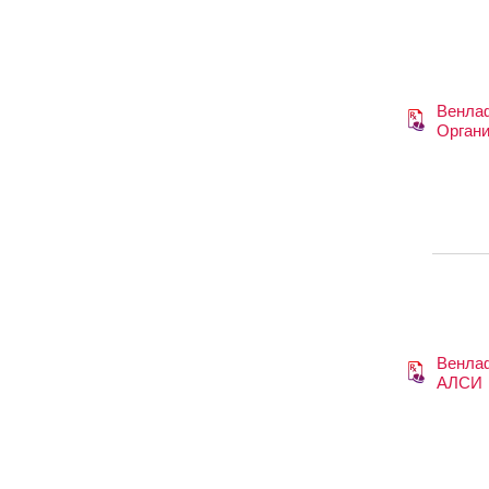
Венла
Органи
Венла
АЛСИ