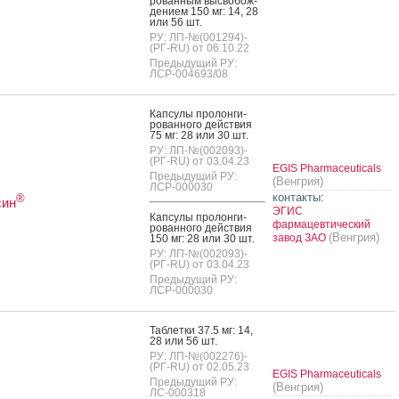
рован­ным выс­во­бож­
де­ни­ем 150 мг: 14, 28
или 56 шт.
РУ: ЛП-№(001294)-
(РГ-RU) от 06.10.22
Предыдущий РУ:
ЛСР-004693/08
Кап­су­лы про­лон­ги­
рован­но­го дей­ствия
75 мг: 28 или 30 шт.
РУ: ЛП-№(002093)-
(РГ-RU) от 03.04.23
EGIS Pharmaceuticals
Предыдущий РУ:
(Венгрия)
ЛСР-000030
контакты:
®
син
ЭГИС
Кап­су­лы про­лон­ги­
фармацевтический
рован­но­го дей­ствия
(Венгрия)
завод ЗАО
150 мг: 28 или 30 шт.
РУ: ЛП-№(002093)-
(РГ-RU) от 03.04.23
Предыдущий РУ:
ЛСР-000030
Таб­летки 37.5 мг: 14,
28 или 56 шт.
РУ: ЛП-№(002276)-
(РГ-RU) от 02.05.23
EGIS Pharmaceuticals
Предыдущий РУ:
(Венгрия)
ЛС-000318