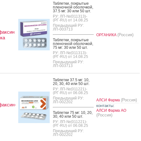
Таб­летки, пок­ры­тые
пле­ноч­ной обо­лоч­кой,
37.5 мг: 30 или 50 шт.
РУ: ЛП-№(011313)-
(РГ-RU) от 14.08.25
Предыдущий РУ:
ЛП-003713
факсин
(Россия)
ОРГАНИКА
ка
Таб­летки, пок­ры­тые
пле­ноч­ной обо­лоч­кой,
75 мг: 30 или 50 шт.
РУ: ЛП-№(011313)-
(РГ-RU) от 14.08.25
Предыдущий РУ:
ЛП-003713
Таб­летки 37.5 мг: 10,
20, 30, 40 или 50 шт.
РУ: ЛП-№(011221)-
(РГ-RU) от 06.08.25
Предыдущий РУ:
(Россия)
АЛСИ Фарма
ЛП-002202
факсин-
контакты:
АЛСИ Фарма АО
Таб­летки 75 мг: 10, 20,
(Россия)
30, 40 или 50 шт.
РУ: ЛП-№(011221)-
(РГ-RU) от 06.08.25
Предыдущий РУ:
ЛП-002202