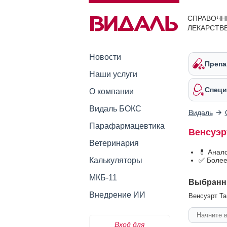
СПРАВОЧН
ЛЕКАРСТВ
Новости
Препа
Наши услуги
Специ
О компании
Видаль БОКС
Видаль
Парафармацевтика
Венсуэр
Ветеринария
💊 Анал
Калькуляторы
✅ Более
МКБ-11
Выбранн
Внедрение ИИ
Венсуэрт Таб
Вход для