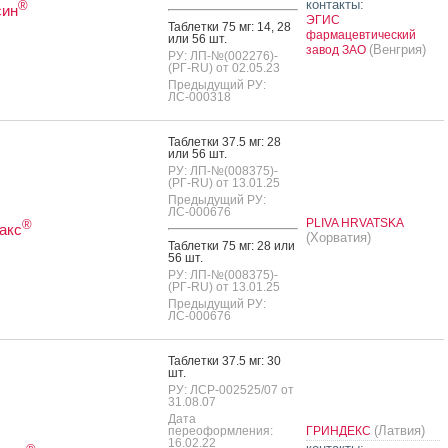
контакты:
®
син
ЭГИС
Таб­летки 75 мг: 14, 28
фармацевтический
или 56 шт.
(Венгрия)
завод ЗАО
РУ: ЛП-№(002276)-
(РГ-RU) от 02.05.23
Предыдущий РУ:
ЛС-000318
Таб­летки 37.5 мг: 28
или 56 шт.
РУ: ЛП-№(008375)-
(РГ-RU) от 13.01.25
Предыдущий РУ:
ЛС-000676
PLIVA HRVATSKA
®
акс
(Хорватия)
Таб­летки 75 мг: 28 или
56 шт.
РУ: ЛП-№(008375)-
(РГ-RU) от 13.01.25
Предыдущий РУ:
ЛС-000676
Таб­летки 37.5 мг: 30
шт.
РУ: ЛСР-002525/07 от
31.08.07
Дата
(Латвия)
переоформления:
ГРИНДЕКС
16.02.22