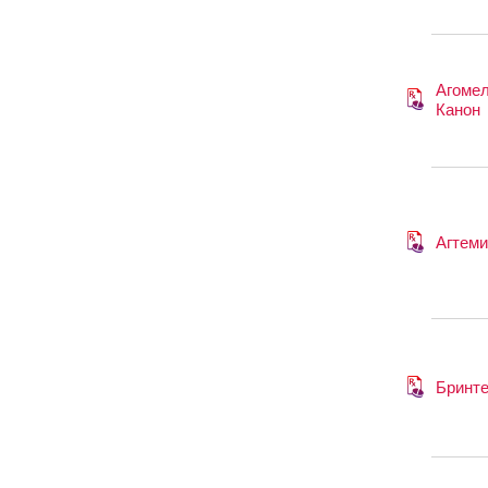
Агоме
Канон
Агтем
Бринт