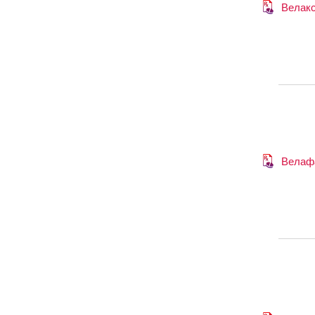
Велак
Велаф