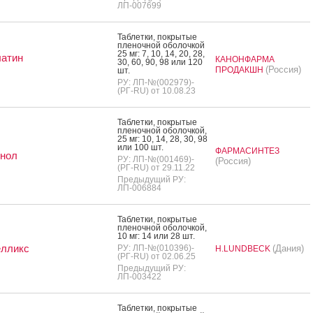
ЛП-007699
Таб­летки, пок­ры­тые
пле­ноч­ной обо­лоч­кой
25 мг: 7, 10, 14, 20, 28,
латин
КАНОНФАРМА
30, 60, 90, 98 или 120
(Россия)
ПРОДАКШН
шт.
РУ: ЛП-№(002979)-
(РГ-RU) от 10.08.23
Таб­летки, пок­ры­тые
пле­ноч­ной обо­лоч­кой,
25 мг: 10, 14, 28, 30, 98
или 100 шт.
ФАРМАСИНТЕЗ
инол
РУ: ЛП-№(001469)-
(Россия)
(РГ-RU) от 29.11.22
Предыдущий РУ:
ЛП-006884
Таб­летки, пок­ры­тые
пле­ноч­ной обо­лоч­кой,
10 мг: 14 или 28 шт.
елликс
РУ: ЛП-№(010396)-
(Дания)
H.LUNDBECK
(РГ-RU) от 02.06.25
Предыдущий РУ:
ЛП-003422
Таб­летки, пок­ры­тые