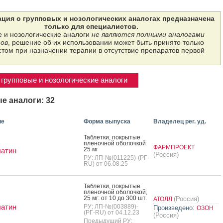
ция о групповых и нозологических аналогах предназначена
только для специалистов.
 и нозологические аналоги
не являются полными аналогами
ов
, решение об их использовании может быть принято только
том при назначении терапии в отсутствие препаратов первой
групповые и нозологические аналоги
е аналоги: 32
ие
Форма выпуска
Владелец рег. уд.
Таб­летки, пок­ры­тые
пле­ноч­ной обо­лоч­кой
ФАРМПРОЕКТ
25 мг
латин
(Россия)
РУ: ЛП-№(011225)-(РГ-
RU) от 06.08.25
Таб­летки, пок­ры­тые
пле­ноч­ной обо­лоч­кой,
25 мг: от 10 до 300 шт.
(Россия)
АТОЛЛ
латин
РУ: ЛП-№(003889)-
Произведено:
ОЗОН
(РГ-RU) от 04.12.23
(Россия)
Предыдущий РУ: