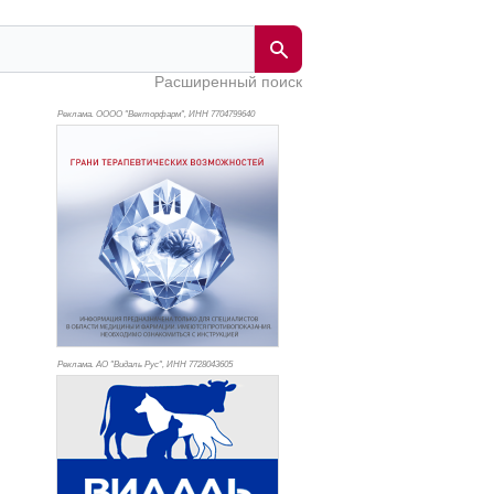
Расширенный поиск
Реклама. ОООО "Векторфарм", ИНН 770
4799640
Реклама. АО "Видаль Рус", ИНН 772
8043605