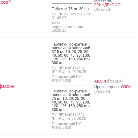
контакты:
®
ксор
ГРИНДЕКС АО
Таб­летки 75 мг: 30 шт.
(Латвия)
РУ: ЛСР-002525/07 от
31.08.07
Дата
переоформления:
16.02.22
Таб­летки, пок­ры­тые
пле­ноч­ной обо­лоч­кой,
37.5 мг: 10, 20, 25, 30,
40, 50, 60, 75, 90, 100,
120, 125, 150, 250 или
300 шт.
РУ: ЛП-№(011461)-
(РГ-RU) от 28.08.25
Предыдущий РУ:
ЛП-006853
(Россия)
АТОЛЛ
факсин
Произведено:
ОЗОН
Таб­летки, пок­ры­тые
(Россия)
пле­ноч­ной обо­лоч­кой,
75 мг: 10, 20, 25, 30,
40, 50, 60, 75, 90, 100,
120, 125, 150, 250 или
300 шт.
РУ: ЛП-№(011461)-
(РГ-RU) от 28.08.25
Предыдущий РУ:
ЛП-006853