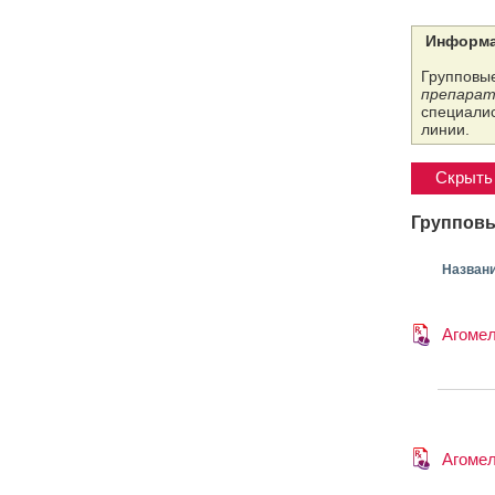
Информа
Групповые
препарат
специалис
линии.
Скрыть 
Групповы
Назван
Агоме
Агоме