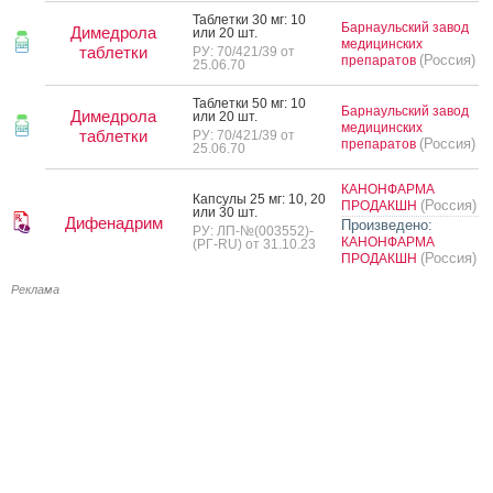
Таб­летки 30 мг: 10
Барнаульский завод
Димедрола
или 20 шт.
медицинских
таблетки
РУ: 70/421/39 от
(Россия)
препаратов
25.06.70
Таб­летки 50 мг: 10
Барнаульский завод
Димедрола
или 20 шт.
медицинских
таблетки
РУ: 70/421/39 от
(Россия)
препаратов
25.06.70
КАНОНФАРМА
Кап­су­лы 25 мг: 10, 20
(Россия)
ПРОДАКШН
или 30 шт.
Дифенадрим
Произведено:
РУ: ЛП-№(003552)-
КАНОНФАРМА
(РГ-RU) от 31.10.23
(Россия)
ПРОДАКШН
Реклама