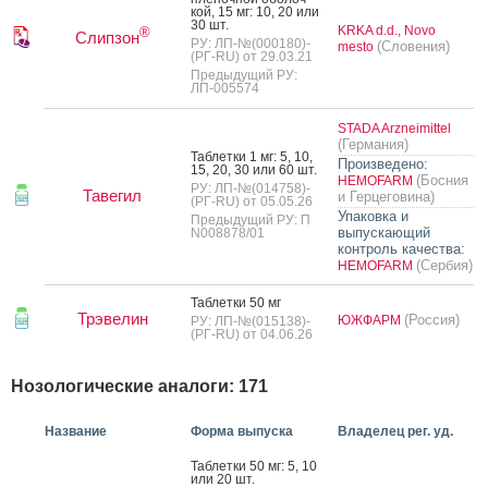
кой, 15 мг: 10, 20 или
30 шт.
KRKA d.d., Novo
®
Слипзон
РУ: ЛП-№(000180)-
(Словения)
mesto
(РГ-RU) от 29.03.21
Предыдущий РУ:
ЛП-005574
STADA Arzneimittel
(Германия)
Таб­летки 1 мг: 5, 10,
Произведено:
15, 20, 30 или 60 шт.
(Босния
HEMOFARM
РУ: ЛП-№(014758)-
Тавегил
и Герцеговина)
(РГ-RU) от 05.05.26
Упаковка и
Предыдущий РУ: П
выпускающий
N008878/01
контроль качества:
(Сербия)
HEMOFARM
Таб­летки 50 мг
Трэвелин
(Россия)
ЮЖФАРМ
РУ: ЛП-№(015138)-
(РГ-RU) от 04.06.26
Нозологические аналоги: 171
Название
Форма выпуска
Владелец рег. уд.
Таб­летки 50 мг: 5, 10
или 20 шт.