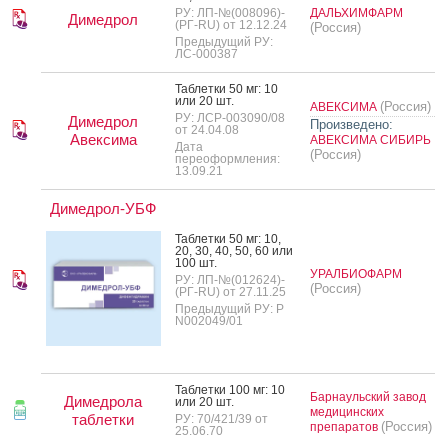
РУ: ЛП-№(008096)-
ДАЛЬХИМФАРМ
Димедрол
(РГ-RU) от 12.12.24
(Россия)
Предыдущий РУ:
ЛС-000387
Таб­летки 50 мг: 10
или 20 шт.
(Россия)
АВЕКСИМА
РУ: ЛСР-003090/08
Димедрол
Произведено:
от 24.04.08
Авексима
АВЕКСИМА СИБИРЬ
Дата
(Россия)
переоформления:
13.09.21
Димедрол-УБФ
Таб­летки 50 мг: 10,
20, 30, 40, 50, 60 или
100 шт.
УРАЛБИОФАРМ
РУ: ЛП-№(012624)-
(Россия)
(РГ-RU) от 27.11.25
Предыдущий РУ: Р
N002049/01
Таб­летки 100 мг: 10
Барнаульский завод
Димедрола
или 20 шт.
медицинских
таблетки
РУ: 70/421/39 от
(Россия)
препаратов
25.06.70