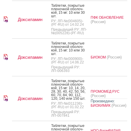
Таб­летки, пок­ры­тые
пле­ноч­ной обо­лоч­
кой, 15 мг: 10 или 30
шт.
ПФК ОБНОВЛЕНИЕ
Доксиламин
РУ: ЛП-№(004605)-
(Россия)
(РГ-RU) от 14.02.24
Предыдущий РУ: ЛП-
№(005228)-(РГ-RU)
Таб­летки, пок­ры­тые
пле­ноч­ной обо­лоч­
кой, 15 мг: 10 или 30
шт.
Доксиламин
(Россия)
БИОКОМ
РУ: ЛП-№(000900)-
(РГ-RU) от 14.06.22
Предыдущий РУ:
ЛП-006393
Таб­летки, пок­ры­тые
пле­ноч­ной обо­лоч­
кой, 15 мг: 10, 14, 20,
28, 30, 40, 42, 50, 56,
ПРОМОМЕД РУС
60, 70, 84, 90, 112,
(Россия)
Доксиламин
120, 140 или 150 шт.
Произведено:
РУ: ЛП-№(011236)-
(Россия)
БИОХИМИК
(РГ-RU) от 01.02.22
Предыдущий РУ:
ЛП-007841
Таб­летки, пок­ры­тые
пле­ноч­ной обо­лоч­
НПО ФармВИЛАР