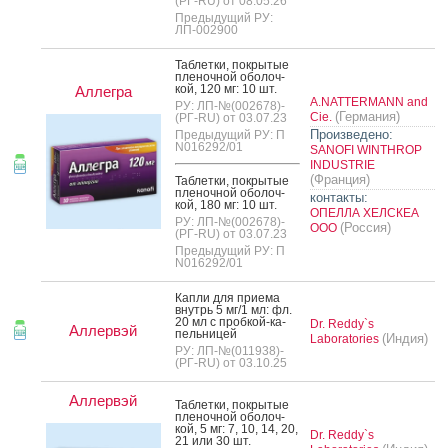
(РГ-RU) от 08.05.26
Предыдущий РУ:
ЛП-002900
Таб­летки, пок­ры­тые
пле­ноч­ной обо­лоч­
кой, 120 мг: 10 шт.
Аллегра
A.NATTERMANN and
РУ: ЛП-№(002678)-
(Германия)
Cie.
(РГ-RU) от 03.07.23
Произведено:
Предыдущий РУ: П
N016292/01
SANOFI WINTHROP
INDUSTRIE
(Франция)
Таб­летки, пок­ры­тые
пле­ноч­ной обо­лоч­
контакты:
кой, 180 мг: 10 шт.
ОПЕЛЛА ХЕЛСКЕА
РУ: ЛП-№(002678)-
(Россия)
ООО
(РГ-RU) от 03.07.23
Предыдущий РУ: П
N016292/01
Кап­ли для при­ема
внутрь 5 мг/1 мл: фл.
20 мл с проб­кой-ка­
Dr. Reddy`s
Аллервэй
пель­ни­цей
(Индия)
Laboratories
РУ: ЛП-№(011938)-
(РГ-RU) от 03.10.25
Аллервэй
Таб­летки, пок­ры­тые
пле­ноч­ной обо­лоч­
кой, 5 мг: 7, 10, 14, 20,
Dr. Reddy`s
21 или 30 шт.