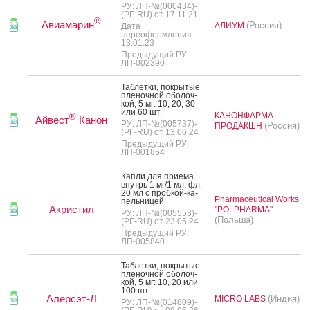
РУ: ЛП-№(000434)-
(РГ-RU) от 17.11.21
®
Авиамарин
(Россия)
АЛИУМ
Дата
переоформления:
13.01.23
Предыдущий РУ:
ЛП-002390
Таб­летки, пок­ры­тые
пле­ноч­ной обо­лоч­
кой, 5 мг: 10, 20, 30
или 60 шт.
КАНОНФАРМА
®
Айвест
Канон
РУ: ЛП-№(005737)-
(Россия)
ПРОДАКШН
(РГ-RU) от 13.06.24
Предыдущий РУ:
ЛП-001854
Кап­ли для при­ема
внутрь 1 мг/1 мл: фл.
20 мл с проб­кой-ка­
Pharmaceutical Works
пель­ни­цей
Акристил
"POLPHARMA"
РУ: ЛП-№(005553)-
(Польша)
(РГ-RU) от 23.05.24
Предыдущий РУ:
ЛП-005840
Таб­летки, пок­ры­тые
пле­ноч­ной обо­лоч­
кой, 5 мг: 10, 20 или
100 шт.
Алерсэт-Л
(Индия)
MICRO LABS
РУ: ЛП-№(014809)-