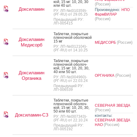
кой, 15 мг: 10, 20, 30
(Россия)
или 40 шт.
Доксиламин
Произведено:
НПО
РУ: ЛП-№(010359)-
(РГ-RU) от 29.05.25
ФармВИЛАР
(Россия)
Предыдущий РУ:
ЛП-005415
Таб­летки, пок­ры­тые
пле­ноч­ной обо­лоч­кой
Доксиламин
15 мг
(Россия)
МЕДИСОРБ
Медисорб
РУ: ЛП-№(012104)-
(РГ-RU) от 14.10.25
Таб­летки, пок­ры­тые
пле­ноч­ной обо­лоч­
кой, 15 мг: 10, 20, 30,
40 или 50 шт.
Доксиламин
(Россия)
ОРГАНИКА
РУ: ЛП-№(004960)-
Органика
(РГ-RU) от 22.03.24
Предыдущий РУ:
ЛП-006539
Таб­летки, пок­ры­тые
пле­ноч­ной обо­лоч­
СЕВЕРНАЯ ЗВЕЗДА
кой, 15 мг: 10, 20, 30,
(Россия)
50 или 60 шт.
Доксиламин-СЗ
контакты:
РУ: ЛП-№(007343)-
(РГ-RU) от 22.10.24
СЕВЕРНАЯ ЗВЕЗДА
(Россия)
НАО
Предыдущий РУ:
ЛП-005192