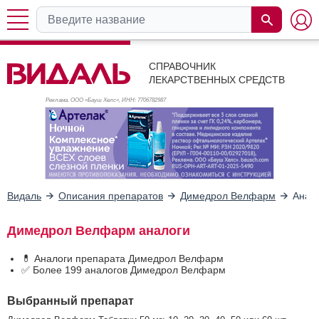
СПРАВОЧНИК
ЛЕКАРСТВЕННЫХ СРЕДСТВ
Реклама. ООО «Бауш Хелс», ИНН: 770
6782987
Видаль
Описания препаратов
Димедрол Велфарм
Анал
Димедрол Велфарм аналоги
💊 Аналоги препарата Димедрол Велфарм
✅ Более 199 аналогов Димедрол Велфарм
Выбранный препарат