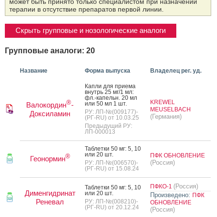
может быть принято только специалистом при назначении
терапии в отсутствие препаратов первой линии.
Скрыть групповые и нозологические аналоги
Групповые аналоги: 20
Название
Форма выпуска
Владелец рег. уд.
Кап­ли для при­ема
внутрь 25 мг/1 мл:
фл.-ка­пельн. 20 мл
KREWEL
®
или 50 мл 1 шт.
Валокордин
-
MEUSELBACH
РУ: ЛП-№(009177)-
Доксиламин
(Германия)
(РГ-RU) от 10.03.25
Предыдущий РУ:
ЛП-000013
Таб­летки 50 мг: 5, 10
или 20 шт.
ПФК ОБНОВЛЕНИЕ
®
Геонормин
(Россия)
РУ: ЛП-№(006570)-
(РГ-RU) от 15.08.24
(Россия)
ПФКО-1
Таб­летки 50 мг: 5, 10
Дименгидринат
или 20 шт.
Произведено:
ПФК
Реневал
РУ: ЛП-№(008210)-
ОБНОВЛЕНИЕ
(РГ-RU) от 20.12.24
(Россия)