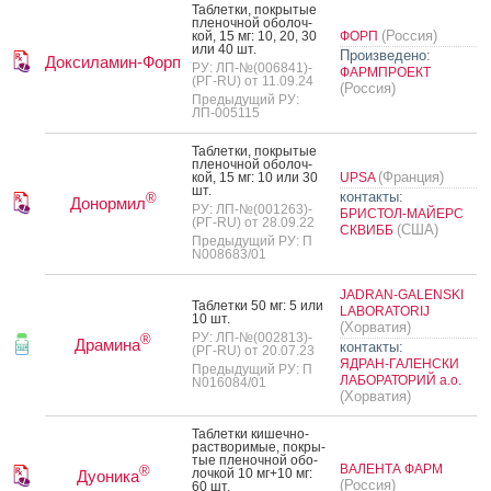
Таб­летки, пок­ры­тые
пле­ноч­ной обо­лоч­
(Россия)
кой, 15 мг: 10, 20, 30
ФОРП
или 40 шт.
Произведено:
Доксиламин-Форп
РУ: ЛП-№(006841)-
ФАРМПРОЕКТ
(РГ-RU) от 11.09.24
(Россия)
Предыдущий РУ:
ЛП-005115
Таб­летки, пок­ры­тые
пле­ноч­ной обо­лоч­
(Франция)
кой, 15 мг: 10 или 30
UPSA
шт.
контакты:
®
Донормил
РУ: ЛП-№(001263)-
БРИСТОЛ-МАЙЕРС
(РГ-RU) от 28.09.22
(США)
СКВИББ
Предыдущий РУ: П
N008683/01
JADRAN-GALENSKI
Таб­летки 50 мг: 5 или
LABORATORIJ
10 шт.
(Хорватия)
РУ: ЛП-№(002813)-
®
Драмина
контакты:
(РГ-RU) от 20.07.23
ЯДРАН-ГАЛЕНСКИ
Предыдущий РУ: П
ЛАБОРАТОРИЙ а.о.
N016084/01
(Хорватия)
Таб­летки ки­шеч­но­
рас­тво­римые, пок­ры­
тые пле­ноч­ной обо­
ВАЛЕНТА ФАРМ
®
лоч­кой 10 мг+10 мг:
Дуоника
(Россия)
60 шт.