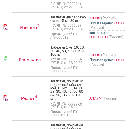
РУ: ЛП-№(005564)-
(РГ-RU) от 27.05.24
Таб­летки дис­перги­ру­
(Россия)
АТОЛЛ
емые 15 мг: 30 шт.
Произведено:
ОЗОН
РУ: ЛП-№(006653)-
®
Изислип
(Россия)
(РГ-RU) от 23.08.24
контакты:
Предыдущий РУ:
(Россия)
ОЗОН ООО
ЛП-008319
Таб­летки 1 мг: 10, 20,
30, 40, 50, 60, 80 или
100 шт.
(Россия)
АТОЛЛ
Клемастин
РУ: ЛП-№(001250)-
Произведено:
ОЗОН
(РГ-RU) от 23.09.22
(Россия)
Предыдущий РУ:
ЛП-006875
Таб­летки, пок­ры­тые
пле­ноч­ной обо­лоч­
кой, 15 мг: 10, 14, 20,
28, 30, 40, 42, 56, 60,
84, 90, 112 или 120
®
Реслип
(Россия)
шт.
АЛИУМ
РУ: ЛП-№(000580)-
(РГ-RU) от 16.02.22
Предыдущий РУ:
ЛП-001991
Таб­летки, пок­ры­тые
пле­ноч­ной обо­лоч­