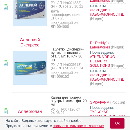
(Индия)
Laboratories
РУ: ЛП-№(001333)-
контакты:
(РГ-RU) от 25.10.22
ДР. РЕДДИ`С
Дата
ЛАБОРАТОРИС ЛТД.
переоформления:
11.07.25
(Индия)
Предыдущий РУ:
ЛП-004008
Аллервэй
Dr. Reddy`s
Экспресс
(Индия)
Laboratories
Таб­летки, дис­перги­
Произведено:
ру­емые в по­лос­ти
рта, 5 мг: 10 или 30
ATHENA DRUG
шт.
DELIVERY
РУ: ЛП-№(005613)-
(Индия)
SOLUTIONS
(РГ-RU) от 29.05.24
контакты:
Предыдущий РУ:
ДР. РЕДДИ`С
ЛП-006153
ЛАБОРАТОРИС ЛТД.
(Индия)
Кап­ли для при­ема
внутрь 1 мг/мл: фл. 20
(Россия)
ЭРКАФАРМ
мл
Произведено:
РУ: ЛП-007120 от
Аллерголан
ТУЛЬСКАЯ
24.06.21
ФАРМАЦЕВТИЧЕСКА
Дата
(Россия)
На сайте Видаль используются файлы cookie
Я ФАБРИКА
переоформления:
Ok
16.11.22
Продолжая, вы принимаете
пользовательское соглашение
.