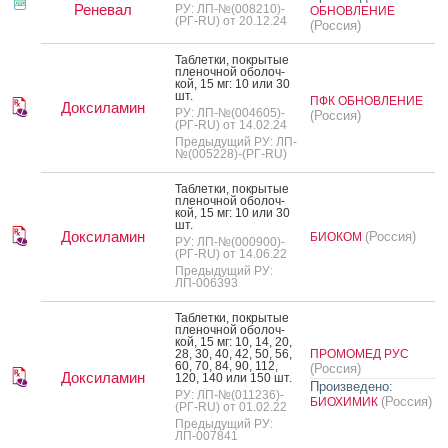
Реневал
РУ: ЛП-№(008210)-
ОБНОВЛЕНИЕ
(РГ-RU) от 20.12.24
(Россия)
Таб­летки, пок­ры­тые
пле­ноч­ной обо­лоч­
кой, 15 мг: 10 или 30
шт.
ПФК ОБНОВЛЕНИЕ
Доксиламин
РУ: ЛП-№(004605)-
(Россия)
(РГ-RU) от 14.02.24
Предыдущий РУ: ЛП-
№(005228)-(РГ-RU)
Таб­летки, пок­ры­тые
пле­ноч­ной обо­лоч­
кой, 15 мг: 10 или 30
шт.
Доксиламин
(Россия)
БИОКОМ
РУ: ЛП-№(000900)-
(РГ-RU) от 14.06.22
Предыдущий РУ:
ЛП-006393
Таб­летки, пок­ры­тые
пле­ноч­ной обо­лоч­
кой, 15 мг: 10, 14, 20,
28, 30, 40, 42, 50, 56,
ПРОМОМЕД РУС
60, 70, 84, 90, 112,
(Россия)
Доксиламин
120, 140 или 150 шт.
Произведено:
РУ: ЛП-№(011236)-
(Россия)
БИОХИМИК
(РГ-RU) от 01.02.22
Предыдущий РУ:
ЛП-007841