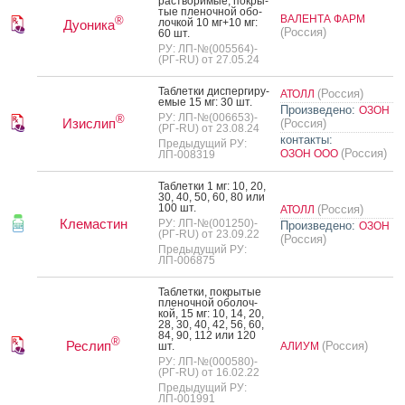
рас­тво­римые, пок­ры­
тые пле­ноч­ной обо­
ВАЛЕНТА ФАРМ
®
лоч­кой 10 мг+10 мг:
Дуоника
(Россия)
60 шт.
РУ: ЛП-№(005564)-
(РГ-RU) от 27.05.24
Таб­летки дис­перги­ру­
(Россия)
АТОЛЛ
емые 15 мг: 30 шт.
Произведено:
ОЗОН
РУ: ЛП-№(006653)-
®
Изислип
(Россия)
(РГ-RU) от 23.08.24
контакты:
Предыдущий РУ:
(Россия)
ОЗОН ООО
ЛП-008319
Таб­летки 1 мг: 10, 20,
30, 40, 50, 60, 80 или
100 шт.
(Россия)
АТОЛЛ
Клемастин
РУ: ЛП-№(001250)-
Произведено:
ОЗОН
(РГ-RU) от 23.09.22
(Россия)
Предыдущий РУ:
ЛП-006875
Таб­летки, пок­ры­тые
пле­ноч­ной обо­лоч­
кой, 15 мг: 10, 14, 20,
28, 30, 40, 42, 56, 60,
84, 90, 112 или 120
®
Реслип
(Россия)
шт.
АЛИУМ
РУ: ЛП-№(000580)-
(РГ-RU) от 16.02.22
Предыдущий РУ:
ЛП-001991