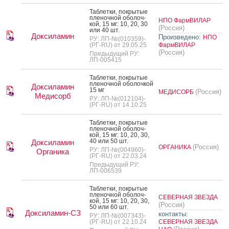
Таб­летки, пок­ры­тые
пле­ноч­ной обо­лоч­
НПО ФармВИЛАР
кой, 15 мг: 10, 20, 30
(Россия)
или 40 шт.
Доксиламин
Произведено:
НПО
РУ: ЛП-№(010359)-
(РГ-RU) от 29.05.25
ФармВИЛАР
(Россия)
Предыдущий РУ:
ЛП-005415
Таб­летки, пок­ры­тые
пле­ноч­ной обо­лоч­кой
Доксиламин
15 мг
(Россия)
МЕДИСОРБ
Медисорб
РУ: ЛП-№(012104)-
(РГ-RU) от 14.10.25
Таб­летки, пок­ры­тые
пле­ноч­ной обо­лоч­
кой, 15 мг: 10, 20, 30,
40 или 50 шт.
Доксиламин
(Россия)
ОРГАНИКА
РУ: ЛП-№(004960)-
Органика
(РГ-RU) от 22.03.24
Предыдущий РУ:
ЛП-006539
Таб­летки, пок­ры­тые
пле­ноч­ной обо­лоч­
СЕВЕРНАЯ ЗВЕЗДА
кой, 15 мг: 10, 20, 30,
(Россия)
50 или 60 шт.
Доксиламин-СЗ
контакты:
РУ: ЛП-№(007343)-
(РГ-RU) от 22.10.24
СЕВЕРНАЯ ЗВЕЗДА