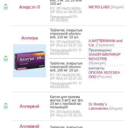
кой, 5 мг: 10, 20 или
100 шт.
Алерсэт-Л
(Индия)
MICRO LABS
РУ: ЛП-№(014809)-
(РГ-RU) от 08.05.26
Предыдущий РУ:
ЛП-002900
Таб­летки, пок­ры­тые
пле­ноч­ной обо­лоч­
кой, 120 мг: 10 шт.
Аллегра
A.NATTERMANN and
РУ: ЛП-№(002678)-
(Германия)
Cie.
(РГ-RU) от 03.07.23
Произведено:
Предыдущий РУ: П
N016292/01
SANOFI WINTHROP
INDUSTRIE
(Франция)
Таб­летки, пок­ры­тые
пле­ноч­ной обо­лоч­
контакты:
кой, 180 мг: 10 шт.
ОПЕЛЛА ХЕЛСКЕА
РУ: ЛП-№(002678)-
(Россия)
ООО
(РГ-RU) от 03.07.23
Предыдущий РУ: П
N016292/01
Кап­ли для при­ема
внутрь 5 мг/1 мл: фл.
20 мл с проб­кой-ка­
Dr. Reddy`s
Аллервэй
пель­ни­цей
(Индия)
Laboratories
РУ: ЛП-№(011938)-
(РГ-RU) от 03.10.25
Аллервэй
Таб­летки, пок­ры­тые