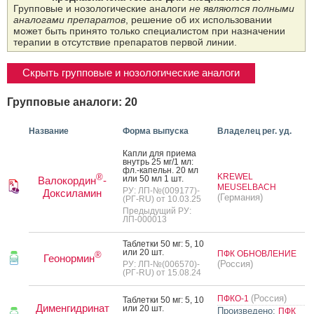
Групповые и нозологические аналоги
не являются полными
аналогами препаратов
, решение об их использовании
может быть принято только специалистом при назначении
терапии в отсутствие препаратов первой линии.
Скрыть групповые и нозологические аналоги
Групповые аналоги: 20
Название
Форма выпуска
Владелец рег. уд.
Кап­ли для при­ема
внутрь 25 мг/1 мл:
фл.-ка­пельн. 20 мл
KREWEL
®
или 50 мл 1 шт.
Валокордин
-
MEUSELBACH
РУ: ЛП-№(009177)-
Доксиламин
(Германия)
(РГ-RU) от 10.03.25
Предыдущий РУ:
ЛП-000013
Таб­летки 50 мг: 5, 10
или 20 шт.
ПФК ОБНОВЛЕНИЕ
®
Геонормин
(Россия)
РУ: ЛП-№(006570)-
(РГ-RU) от 15.08.24
(Россия)
ПФКО-1
Таб­летки 50 мг: 5, 10
Дименгидринат
или 20 шт.
Произведено:
ПФК