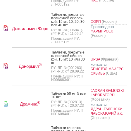
(Россия)
НАО
Предыдущий РУ:
ЛП-005192
Таб­летки, пок­ры­тые
пле­ноч­ной обо­лоч­
(Россия)
кой, 15 мг: 10, 20, 30
ФОРП
или 40 шт.
Произведено:
Доксиламин-Форп
РУ: ЛП-№(006841)-
ФАРМПРОЕКТ
(РГ-RU) от 11.09.24
(Россия)
Предыдущий РУ:
ЛП-005115
Таб­летки, пок­ры­тые
пле­ноч­ной обо­лоч­
(Франция)
кой, 15 мг: 10 или 30
UPSA
шт.
контакты:
®
Донормил
РУ: ЛП-№(001263)-
БРИСТОЛ-МАЙЕРС
(РГ-RU) от 28.09.22
(США)
СКВИББ
Предыдущий РУ: П
N008683/01
JADRAN-GALENSKI
Таб­летки 50 мг: 5 или
LABORATORIJ
10 шт.
(Хорватия)
РУ: ЛП-№(002813)-
®
Драмина
контакты:
(РГ-RU) от 20.07.23
ЯДРАН-ГАЛЕНСКИ
Предыдущий РУ: П
ЛАБОРАТОРИЙ а.о.
N016084/01
(Хорватия)
Таб­летки ки­шеч­но­