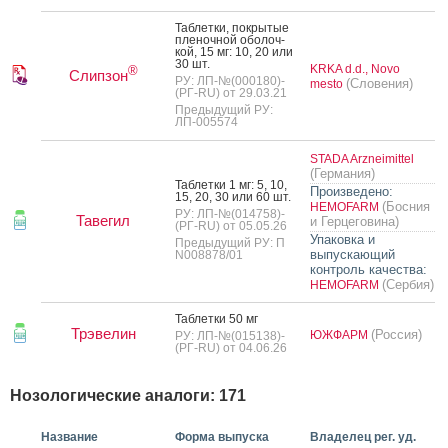
Таб­летки, пок­ры­тые
пле­ноч­ной обо­лоч­
кой, 15 мг: 10, 20 или
30 шт.
KRKA d.d., Novo
®
Слипзон
РУ: ЛП-№(000180)-
(Словения)
mesto
(РГ-RU) от 29.03.21
Предыдущий РУ:
ЛП-005574
STADA Arzneimittel
(Германия)
Таб­летки 1 мг: 5, 10,
Произведено:
15, 20, 30 или 60 шт.
(Босния
HEMOFARM
РУ: ЛП-№(014758)-
Тавегил
и Герцеговина)
(РГ-RU) от 05.05.26
Упаковка и
Предыдущий РУ: П
выпускающий
N008878/01
контроль качества:
(Сербия)
HEMOFARM
Таб­летки 50 мг
Трэвелин
(Россия)
ЮЖФАРМ
РУ: ЛП-№(015138)-
(РГ-RU) от 04.06.26
Нозологические аналоги: 171
Название
Форма выпуска
Владелец рег. уд.