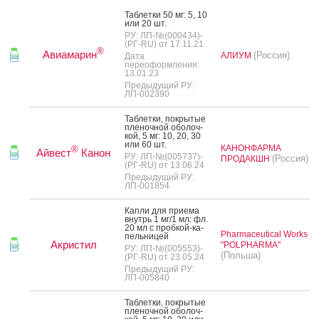
Таб­летки 50 мг: 5, 10
или 20 шт.
РУ: ЛП-№(000434)-
(РГ-RU) от 17.11.21
®
Авиамарин
(Россия)
АЛИУМ
Дата
переоформления:
13.01.23
Предыдущий РУ:
ЛП-002390
Таб­летки, пок­ры­тые
пле­ноч­ной обо­лоч­
кой, 5 мг: 10, 20, 30
или 60 шт.
КАНОНФАРМА
®
Айвест
Канон
РУ: ЛП-№(005737)-
(Россия)
ПРОДАКШН
(РГ-RU) от 13.06.24
Предыдущий РУ:
ЛП-001854
Кап­ли для при­ема
внутрь 1 мг/1 мл: фл.
20 мл с проб­кой-ка­
Pharmaceutical Works
пель­ни­цей
Акристил
"POLPHARMA"
РУ: ЛП-№(005553)-
(Польша)
(РГ-RU) от 23.05.24
Предыдущий РУ:
ЛП-005840
Таб­летки, пок­ры­тые
пле­ноч­ной обо­лоч­