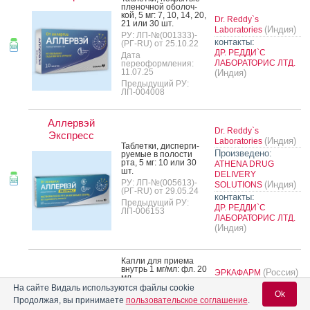
пле­ноч­ной обо­лоч­
кой, 5 мг: 7, 10, 14, 20,
Dr. Reddy`s
21 или 30 шт.
(Индия)
Laboratories
РУ: ЛП-№(001333)-
контакты:
(РГ-RU) от 25.10.22
ДР. РЕДДИ`С
Дата
ЛАБОРАТОРИС ЛТД.
переоформления:
11.07.25
(Индия)
Предыдущий РУ:
ЛП-004008
Аллервэй
Dr. Reddy`s
Экспресс
(Индия)
Laboratories
Таб­летки, дис­перги­
Произведено:
ру­емые в по­лос­ти
рта, 5 мг: 10 или 30
ATHENA DRUG
шт.
DELIVERY
РУ: ЛП-№(005613)-
(Индия)
SOLUTIONS
(РГ-RU) от 29.05.24
контакты:
Предыдущий РУ:
ДР. РЕДДИ`С
ЛП-006153
ЛАБОРАТОРИС ЛТД.
(Индия)
Кап­ли для при­ема
внутрь 1 мг/мл: фл. 20
(Россия)
ЭРКАФАРМ
мл
Произведено:
На сайте Видаль используются файлы cookie
РУ: ЛП-007120 от
Аллерголан
Ok
ТУЛЬСКАЯ
24.06.21
Продолжая, вы принимаете
пользовательское соглашение
.
ФАРМАЦЕВТИЧЕСКА
Дата