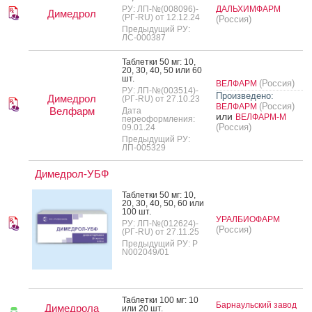
РУ: ЛП-№(008096)-
ДАЛЬХИМФАРМ
Димедрол
(РГ-RU) от 12.12.24
(Россия)
Предыдущий РУ:
ЛС-000387
Таб­летки 50 мг: 10,
20, 30, 40, 50 или 60
шт.
(Россия)
ВЕЛФАРМ
РУ: ЛП-№(003514)-
Произведено:
Димедрол
(РГ-RU) от 27.10.23
(Россия)
ВЕЛФАРМ
Велфарм
Дата
или
ВЕЛФАРМ-М
переоформления:
(Россия)
09.01.24
Предыдущий РУ:
ЛП-005329
Димедрол-УБФ
Таб­летки 50 мг: 10,
20, 30, 40, 50, 60 или
100 шт.
УРАЛБИОФАРМ
РУ: ЛП-№(012624)-
(Россия)
(РГ-RU) от 27.11.25
Предыдущий РУ: Р
N002049/01
Таб­летки 100 мг: 10
Барнаульский завод
Димедрола
или 20 шт.