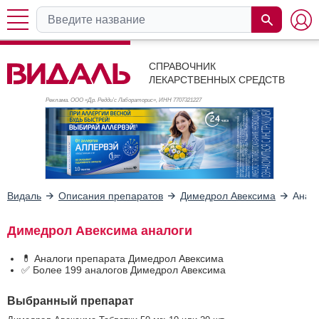
СПРАВОЧНИК
ЛЕКАРСТВЕННЫХ СРЕДСТВ
Реклама. ООО «Др. Редди’с Лабораторис», ИНН 770
7321227
Видаль
Описания препаратов
Димедрол Авексима
Анал
Димедрол Авексима аналоги
💊 Аналоги препарата Димедрол Авексима
✅ Более 199 аналогов Димедрол Авексима
Выбранный препарат