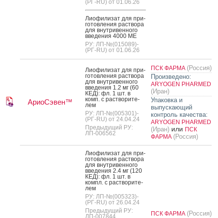
(РГ-RU) от 01.06.26
Ли­офи­лизат для при­
готов­ле­ния рас­тво­ра
для внут­ри­вен­но­го
вве­дения 4000 МЕ
РУ: ЛП-№(015089)-
(РГ-RU) от 01.06.26
(Россия)
ПСК ФАРМА
Ли­офи­лизат для при­
готов­ле­ния рас­тво­ра
Произведено:
для внут­ри­вен­но­го
ARYOGEN PHARMED
вве­дения 1.2 мг (60
(Иран)
КЕД): фл. 1 шт. в
комп. с рас­тво­рите­
Упаковка и
АриоСэвен™
лем
выпускающий
РУ: ЛП-№(005301)-
контроль качества:
(РГ-RU) от 24.04.24
ARYOGEN PHARMED
Предыдущий РУ:
или
(Иран)
ПСК
ЛП-006562
(Россия)
ФАРМА
Ли­офи­лизат для при­
готов­ле­ния рас­тво­ра
для внут­ри­вен­но­го
вве­дения 2.4 мг (120
КЕД): фл. 1 шт. в
компл. с рас­тво­рите­
лем
РУ: ЛП-№(005323)-
(РГ-RU) от 26.04.24
Предыдущий РУ:
(Россия)
ПСК ФАРМА
ЛП-007844