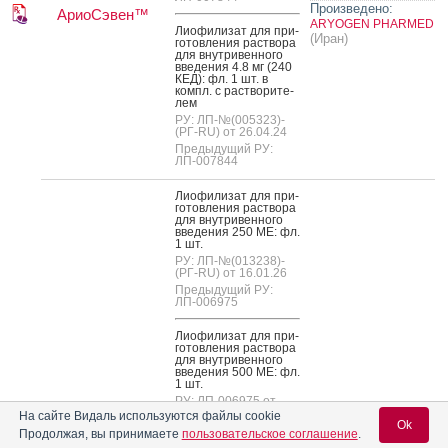
Произведено:
АриоСэвен™
ARYOGEN PHARMED
Ли­офи­лизат для при­
(Иран)
готов­ле­ния рас­тво­ра
для внут­ри­вен­но­го
вве­дения 4.8 мг (240
КЕД): фл. 1 шт. в
компл. с рас­тво­рите­
лем
РУ: ЛП-№(005323)-
(РГ-RU) от 26.04.24
Предыдущий РУ:
ЛП-007844
Ли­офи­лизат для при­
готов­ле­ния рас­тво­ра
для внут­ри­вен­но­го
вве­дения 250 МЕ: фл.
1 шт.
РУ: ЛП-№(013238)-
(РГ-RU) от 16.01.26
Предыдущий РУ:
ЛП-006975
Ли­офи­лизат для при­
готов­ле­ния рас­тво­ра
для внут­ри­вен­но­го
вве­дения 500 МЕ: фл.
1 шт.
РУ: ЛП-006975 от
26.04.21
На сайте Видаль используются файлы cookie
Ok
Продолжая, вы принимаете
пользовательское соглашение
.
Ли­офи­лизат для при­