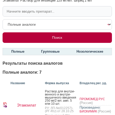
Этамзилат Раствор для инъекций 125 мг/мл: шприц 2 мл
Полные
Групповые
Нозологические
Результаты поиска аналогов
Полные аналоги: 7
Название
Форма выпуска
Владелец рег. уд.
Рас­твор для внут­ри­
вен­но­го и внут­ри­
мышеч­но­го вве­дения
ПРОМОМЕД РУС
250 мг/2 мл: амп. 5
(Россия)
или 10 шт.
Этамзилат
Произведено:
РУ: ЛП-№(012257)-
(РГ-RU) от 28.10.25
(Россия)
БИОХИМИК