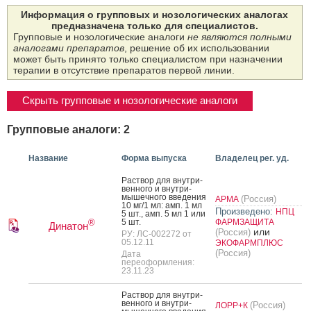
Информация о групповых и нозологических аналогах
предназначена только для специалистов.
Групповые и нозологические аналоги
не являются полными
аналогами препаратов
, решение об их использовании
может быть принято только специалистом при назначении
терапии в отсутствие препаратов первой линии.
Скрыть групповые и нозологические аналоги
Групповые аналоги: 2
Название
Форма выпуска
Владелец рег. уд.
Рас­твор для внут­ри­
вен­но­го и внут­ри­
мышеч­но­го вве­дения
(Россия)
АРМА
10 мг/1 мл: амп. 1 мл
Произведено:
НПЦ
5 шт., амп. 5 мл 1 или
5 шт.
ФАРМЗАЩИТА
®
Динатон
или
(Россия)
РУ: ЛС-002272 от
05.12.11
ЭКОФАРМПЛЮС
(Россия)
Дата
переоформления:
23.11.23
Рас­твор для внут­ри­
вен­но­го и внут­ри­
(Россия)
ЛОРР+К