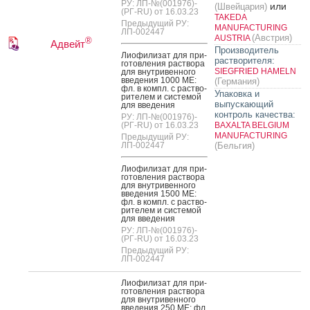
РУ: ЛП-№(001976)-
или
(Швейцария)
(РГ-RU) от 16.03.23
TAKEDA
Предыдущий РУ:
MANUFACTURING
ЛП-002447
(Австрия)
AUSTRIA
®
Адвейт
Производитель
Ли­офи­лизат для при­
растворителя:
готов­ле­ния рас­тво­ра
SIEGFRIED HAMELN
для внут­ри­вен­но­го
вве­дения 1000 МЕ:
(Германия)
фл. в компл. с рас­тво­
Упаковка и
рите­лем и сис­те­мой
выпускающий
для вве­дения
контроль качества:
РУ: ЛП-№(001976)-
(РГ-RU) от 16.03.23
BAXALTA BELGIUM
MANUFACTURING
Предыдущий РУ:
ЛП-002447
(Бельгия)
Ли­офи­лизат для при­
готов­ле­ния рас­тво­ра
для внут­ри­вен­но­го
вве­дения 1500 МЕ:
фл. в компл. с рас­тво­
рите­лем и сис­те­мой
для вве­дения
РУ: ЛП-№(001976)-
(РГ-RU) от 16.03.23
Предыдущий РУ:
ЛП-002447
Ли­офи­лизат для при­
готов­ле­ния рас­тво­ра
для внут­ри­вен­но­го
вве­дения 250 МЕ: фл.