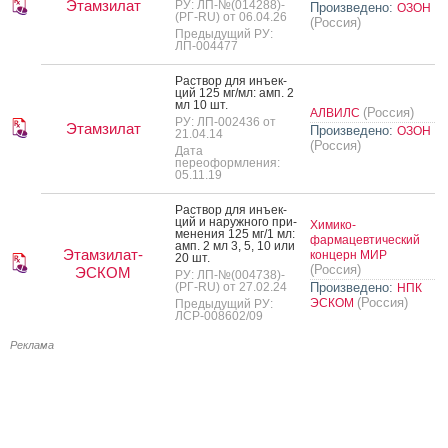
Этамзилат
РУ: ЛП-№(014288)-
Произведено:
ОЗОН
(РГ-RU) от 06.04.26
(Россия)
Предыдущий РУ:
ЛП-004477
Рас­твор для инъ­ек­
ций 125 мг/мл: амп. 2
мл 10 шт.
(Россия)
АЛВИЛС
РУ: ЛП-002436 от
Этамзилат
Произведено:
ОЗОН
21.04.14
(Россия)
Дата
переоформления:
05.11.19
Рас­твор для инъ­ек­
ций и на­руж­но­го при­
Химико-
мене­ния 125 мг/1 мл:
фармацевтический
амп. 2 мл 3, 5, 10 или
Этамзилат-
концерн МИР
20 шт.
(Россия)
ЭСКОМ
РУ: ЛП-№(004738)-
(РГ-RU) от 27.02.24
Произведено:
НПК
(Россия)
ЭСКОМ
Предыдущий РУ:
ЛСР-008602/09
Реклама