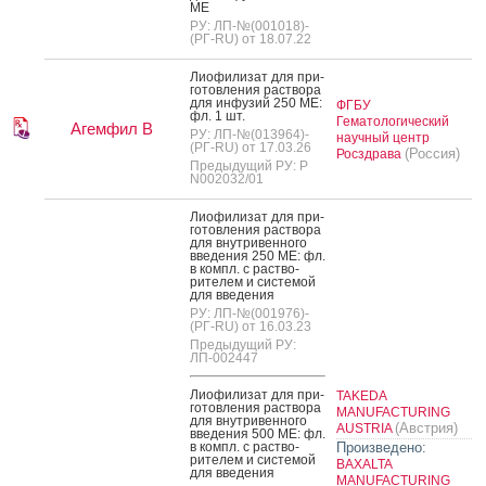
МЕ
РУ: ЛП-№(001018)-
(РГ-RU) от 18.07.22
Ли­офи­лизат для при­
готов­ле­ния рас­тво­ра
для ин­фу­зий 250 МЕ:
ФГБУ
фл. 1 шт.
Гематологический
Агемфил В
РУ: ЛП-№(013964)-
научный центр
(РГ-RU) от 17.03.26
(Россия)
Росздрава
Предыдущий РУ: Р
N002032/01
Ли­офи­лизат для при­
готов­ле­ния рас­тво­ра
для внут­ри­вен­но­го
вве­дения 250 МЕ: фл.
в компл. с рас­тво­
рите­лем и сис­те­мой
для вве­дения
РУ: ЛП-№(001976)-
(РГ-RU) от 16.03.23
Предыдущий РУ:
ЛП-002447
Ли­офи­лизат для при­
TAKEDA
готов­ле­ния рас­тво­ра
MANUFACTURING
для внут­ри­вен­но­го
(Австрия)
AUSTRIA
вве­дения 500 МЕ: фл.
в компл. с рас­тво­
Произведено:
рите­лем и сис­те­мой
BAXALTA
для вве­дения
MANUFACTURING