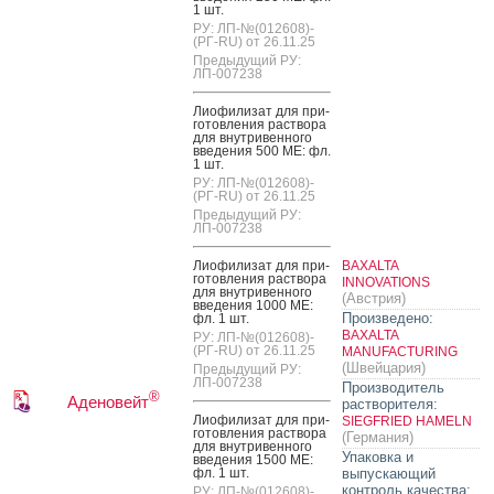
1 шт.
РУ: ЛП-№(012608)-
(РГ-RU) от 26.11.25
Предыдущий РУ:
ЛП-007238
Ли­офи­лизат для при­
готов­ле­ния рас­тво­ра
для внут­ри­вен­но­го
вве­дения 500 МЕ: фл.
1 шт.
РУ: ЛП-№(012608)-
(РГ-RU) от 26.11.25
Предыдущий РУ:
ЛП-007238
Ли­офи­лизат для при­
BAXALTA
готов­ле­ния рас­тво­ра
INNOVATIONS
для внут­ри­вен­но­го
(Австрия)
вве­дения 1000 МЕ:
Произведено:
фл. 1 шт.
BAXALTA
РУ: ЛП-№(012608)-
(РГ-RU) от 26.11.25
MANUFACTURING
(Швейцария)
Предыдущий РУ:
ЛП-007238
Производитель
®
Аденовейт
растворителя:
Ли­офи­лизат для при­
SIEGFRIED HAMELN
готов­ле­ния рас­тво­ра
(Германия)
для внут­ри­вен­но­го
Упаковка и
вве­дения 1500 МЕ:
фл. 1 шт.
выпускающий
контроль качества:
РУ: ЛП-№(012608)-