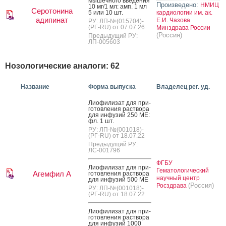
мышеч­но­го вве­дения
Произведено:
НМИЦ
10 мг/1 мл: амп. 1 мл
Серотонина
5 или 10 шт.
кардиологии им. ак.
адипинат
Е.И. Чазова
РУ: ЛП-№(015704)-
(РГ-RU) от 07.07.26
Минздрава России
(Россия)
Предыдущий РУ:
ЛП-005603
Нозологические аналоги: 62
Название
Форма выпуска
Владелец рег. уд.
Ли­офи­лизат для при­
готов­ле­ния рас­тво­ра
для ин­фу­зий 250 МЕ:
фл. 1 шт.
РУ: ЛП-№(001018)-
(РГ-RU) от 18.07.22
Предыдущий РУ:
ЛС-001796
ФГБУ
Ли­офи­лизат для при­
Гематологический
Агемфил А
готов­ле­ния рас­тво­ра
научный центр
для ин­фу­зий 500 МЕ
(Россия)
Росздрава
РУ: ЛП-№(001018)-
(РГ-RU) от 18.07.22
Ли­офи­лизат для при­
готов­ле­ния рас­тво­ра
для ин­фу­зий 1000