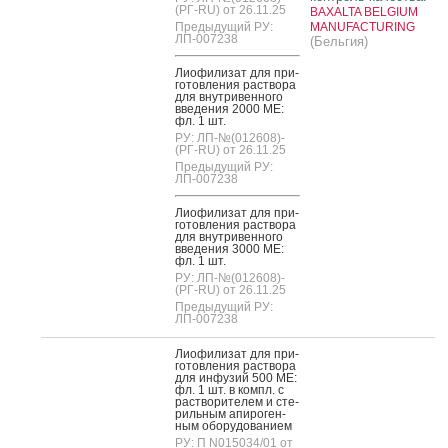
(РГ-RU) от 26.11.25
BAXALTA BELGIUM
Предыдущий РУ:
MANUFACTURING
ЛП-007238
(Бельгия)
Ли­офи­лизат для при­
готов­ле­ния рас­тво­ра
для внут­ри­вен­но­го
вве­дения 2000 МЕ:
фл. 1 шт.
РУ: ЛП-№(012608)-
(РГ-RU) от 26.11.25
Предыдущий РУ:
ЛП-007238
Ли­офи­лизат для при­
готов­ле­ния рас­тво­ра
для внут­ри­вен­но­го
вве­дения 3000 МЕ:
фл. 1 шт.
РУ: ЛП-№(012608)-
(РГ-RU) от 26.11.25
Предыдущий РУ:
ЛП-007238
Ли­офи­лизат для при­
готов­ле­ния рас­тво­ра
для ин­фу­зий 500 МЕ:
фл. 1 шт. в компл. с
рас­тво­рите­лем и сте­
риль­ным апи­роген­
ным обо­рудо­вани­ем
РУ: П N015034/01 от