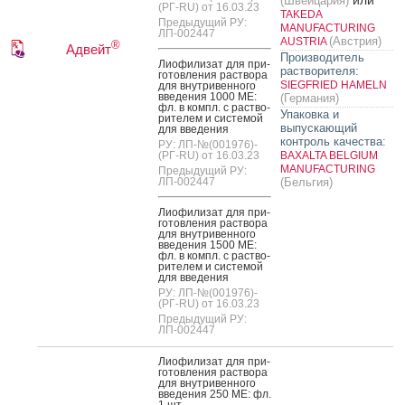
или
(Швейцария)
(РГ-RU) от 16.03.23
TAKEDA
Предыдущий РУ:
MANUFACTURING
ЛП-002447
(Австрия)
AUSTRIA
®
Адвейт
Производитель
Ли­офи­лизат для при­
растворителя:
готов­ле­ния рас­тво­ра
SIEGFRIED HAMELN
для внут­ри­вен­но­го
вве­дения 1000 МЕ:
(Германия)
фл. в компл. с рас­тво­
Упаковка и
рите­лем и сис­те­мой
выпускающий
для вве­дения
контроль качества:
РУ: ЛП-№(001976)-
(РГ-RU) от 16.03.23
BAXALTA BELGIUM
MANUFACTURING
Предыдущий РУ:
ЛП-002447
(Бельгия)
Ли­офи­лизат для при­
готов­ле­ния рас­тво­ра
для внут­ри­вен­но­го
вве­дения 1500 МЕ:
фл. в компл. с рас­тво­
рите­лем и сис­те­мой
для вве­дения
РУ: ЛП-№(001976)-
(РГ-RU) от 16.03.23
Предыдущий РУ:
ЛП-002447
Ли­офи­лизат для при­
готов­ле­ния рас­тво­ра
для внут­ри­вен­но­го
вве­дения 250 МЕ: фл.