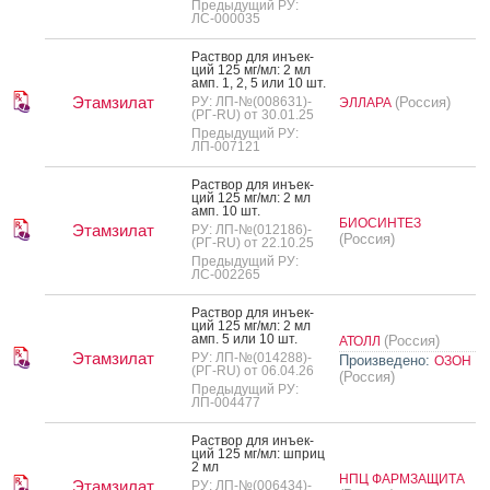
Предыдущий РУ:
ЛС-000035
Рас­твор для инъ­ек­
ций 125 мг/мл: 2 мл
амп. 1, 2, 5 или 10 шт.
Этамзилат
РУ: ЛП-№(008631)-
(Россия)
ЭЛЛАРА
(РГ-RU) от 30.01.25
Предыдущий РУ:
ЛП-007121
Рас­твор для инъ­ек­
ций 125 мг/мл: 2 мл
амп. 10 шт.
БИОСИНТЕЗ
Этамзилат
РУ: ЛП-№(012186)-
(Россия)
(РГ-RU) от 22.10.25
Предыдущий РУ:
ЛС-002265
Рас­твор для инъ­ек­
ций 125 мг/мл: 2 мл
амп. 5 или 10 шт.
(Россия)
АТОЛЛ
Этамзилат
РУ: ЛП-№(014288)-
Произведено:
ОЗОН
(РГ-RU) от 06.04.26
(Россия)
Предыдущий РУ:
ЛП-004477
Рас­твор для инъ­ек­
ций 125 мг/мл: шприц
2 мл
НПЦ ФАРМЗАЩИТА
Этамзилат
РУ: ЛП-№(006434)-