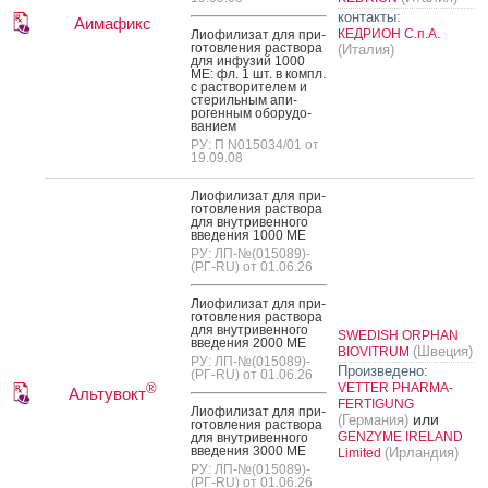
контакты:
Аимафикс
КЕДРИОН С.п.А.
Ли­офи­лизат для при­
готов­ле­ния рас­тво­ра
(Италия)
для ин­фу­зий 1000
МЕ: фл. 1 шт. в компл.
с рас­тво­рите­лем и
сте­риль­ным апи­
роген­ным обо­рудо­
вани­ем
РУ: П N015034/01 от
19.09.08
Ли­офи­лизат для при­
готов­ле­ния рас­тво­ра
для внут­ри­вен­но­го
вве­дения 1000 МЕ
РУ: ЛП-№(015089)-
(РГ-RU) от 01.06.26
Ли­офи­лизат для при­
готов­ле­ния рас­тво­ра
для внут­ри­вен­но­го
SWEDISH ORPHAN
вве­дения 2000 МЕ
(Швеция)
BIOVITRUM
РУ: ЛП-№(015089)-
Произведено:
(РГ-RU) от 01.06.26
VETTER PHARMA-
®
Альтувокт
FERTIGUNG
Ли­офи­лизат для при­
или
(Германия)
готов­ле­ния рас­тво­ра
GENZYME IRELAND
для внут­ри­вен­но­го
вве­дения 3000 МЕ
(Ирландия)
Limited
РУ: ЛП-№(015089)-
(РГ-RU) от 01.06.26