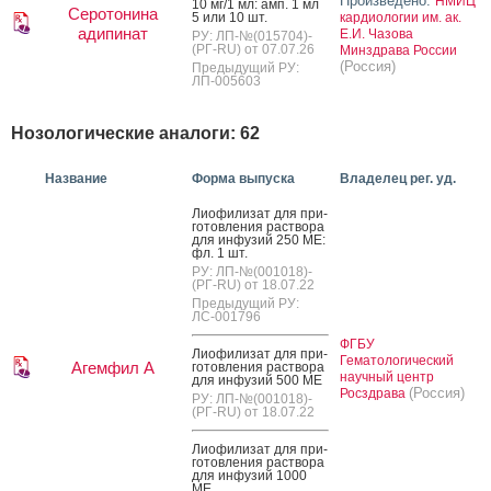
Произведено:
НМИЦ
10 мг/1 мл: амп. 1 мл
Серотонина
5 или 10 шт.
кардиологии им. ак.
адипинат
Е.И. Чазова
РУ: ЛП-№(015704)-
(РГ-RU) от 07.07.26
Минздрава России
(Россия)
Предыдущий РУ:
ЛП-005603
Нозологические аналоги: 62
Название
Форма выпуска
Владелец рег. уд.
Ли­офи­лизат для при­
готов­ле­ния рас­тво­ра
для ин­фу­зий 250 МЕ:
фл. 1 шт.
РУ: ЛП-№(001018)-
(РГ-RU) от 18.07.22
Предыдущий РУ:
ЛС-001796
ФГБУ
Ли­офи­лизат для при­
Гематологический
Агемфил А
готов­ле­ния рас­тво­ра
научный центр
для ин­фу­зий 500 МЕ
(Россия)
Росздрава
РУ: ЛП-№(001018)-
(РГ-RU) от 18.07.22
Ли­офи­лизат для при­
готов­ле­ния рас­тво­ра
для ин­фу­зий 1000
МЕ