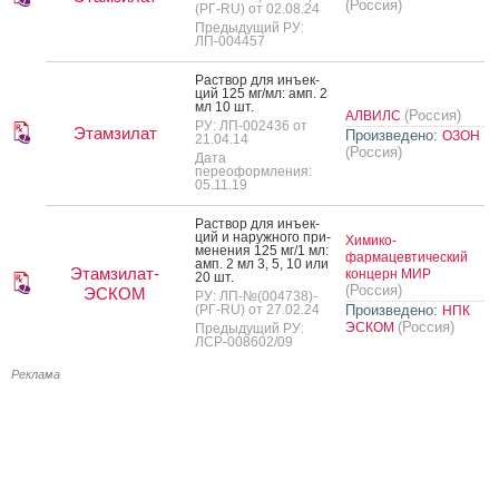
(Россия)
(РГ-RU) от 02.08.24
Предыдущий РУ:
ЛП-004457
Рас­твор для инъ­ек­
ций 125 мг/мл: амп. 2
мл 10 шт.
(Россия)
АЛВИЛС
РУ: ЛП-002436 от
Этамзилат
Произведено:
ОЗОН
21.04.14
(Россия)
Дата
переоформления:
05.11.19
Рас­твор для инъ­ек­
ций и на­руж­но­го при­
Химико-
мене­ния 125 мг/1 мл:
фармацевтический
амп. 2 мл 3, 5, 10 или
Этамзилат-
концерн МИР
20 шт.
(Россия)
ЭСКОМ
РУ: ЛП-№(004738)-
(РГ-RU) от 27.02.24
Произведено:
НПК
(Россия)
ЭСКОМ
Предыдущий РУ:
ЛСР-008602/09
Реклама