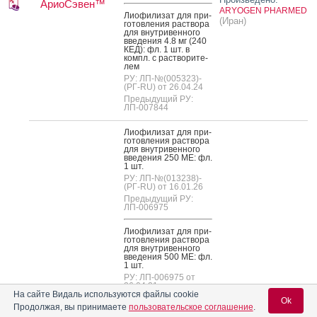
АриоСэвен™
ARYOGEN PHARMED
Ли­офи­лизат для при­
(Иран)
готов­ле­ния рас­тво­ра
для внут­ри­вен­но­го
вве­дения 4.8 мг (240
КЕД): фл. 1 шт. в
компл. с рас­тво­рите­
лем
РУ: ЛП-№(005323)-
(РГ-RU) от 26.04.24
Предыдущий РУ:
ЛП-007844
Ли­офи­лизат для при­
готов­ле­ния рас­тво­ра
для внут­ри­вен­но­го
вве­дения 250 МЕ: фл.
1 шт.
РУ: ЛП-№(013238)-
(РГ-RU) от 16.01.26
Предыдущий РУ:
ЛП-006975
Ли­офи­лизат для при­
готов­ле­ния рас­тво­ра
для внут­ри­вен­но­го
вве­дения 500 МЕ: фл.
1 шт.
РУ: ЛП-006975 от
26.04.21
На сайте Видаль используются файлы cookie
Ok
Продолжая, вы принимаете
пользовательское соглашение
.
Ли­офи­лизат для при­