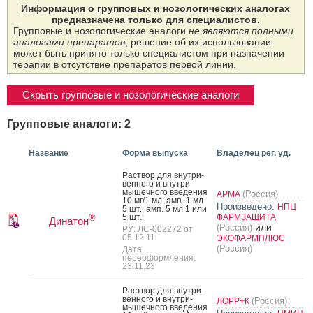
Информация о групповых и нозологических аналогах
предназначена только для специалистов.
Групповые и нозологические аналоги
не являются полными
аналогами препаратов
, решение об их использовании
может быть принято только специалистом при назначении
терапии в отсутствие препаратов первой линии.
Скрыть групповые и нозологические аналоги
Групповые аналоги: 2
Название
Форма выпуска
Владелец рег. уд.
Рас­твор для внут­ри­
вен­но­го и внут­ри­
мышеч­но­го вве­дения
(Россия)
АРМА
10 мг/1 мл: амп. 1 мл
Произведено:
НПЦ
5 шт., амп. 5 мл 1 или
5 шт.
ФАРМЗАЩИТА
®
Динатон
или
(Россия)
РУ: ЛС-002272 от
05.12.11
ЭКОФАРМПЛЮС
(Россия)
Дата
переоформления:
23.11.23
Рас­твор для внут­ри­
вен­но­го и внут­ри­
(Россия)
ЛОРР+К
мышеч­но­го вве­дения