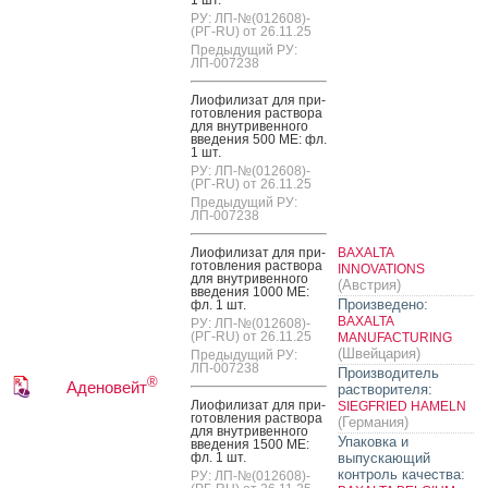
1 шт.
РУ: ЛП-№(012608)-
(РГ-RU) от 26.11.25
Предыдущий РУ:
ЛП-007238
Ли­офи­лизат для при­
готов­ле­ния рас­тво­ра
для внут­ри­вен­но­го
вве­дения 500 МЕ: фл.
1 шт.
РУ: ЛП-№(012608)-
(РГ-RU) от 26.11.25
Предыдущий РУ:
ЛП-007238
Ли­офи­лизат для при­
BAXALTA
готов­ле­ния рас­тво­ра
INNOVATIONS
для внут­ри­вен­но­го
(Австрия)
вве­дения 1000 МЕ:
Произведено:
фл. 1 шт.
BAXALTA
РУ: ЛП-№(012608)-
(РГ-RU) от 26.11.25
MANUFACTURING
(Швейцария)
Предыдущий РУ:
ЛП-007238
Производитель
®
Аденовейт
растворителя:
Ли­офи­лизат для при­
SIEGFRIED HAMELN
готов­ле­ния рас­тво­ра
(Германия)
для внут­ри­вен­но­го
Упаковка и
вве­дения 1500 МЕ:
фл. 1 шт.
выпускающий
контроль качества:
РУ: ЛП-№(012608)-