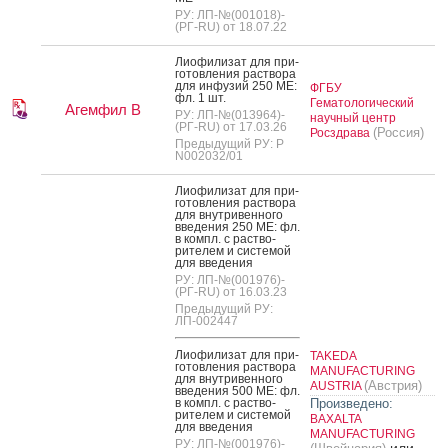
РУ: ЛП-№(001018)-
(РГ-RU) от 18.07.22
Ли­офи­лизат для при­
готов­ле­ния рас­тво­ра
для ин­фу­зий 250 МЕ:
ФГБУ
фл. 1 шт.
Гематологический
Агемфил В
РУ: ЛП-№(013964)-
научный центр
(РГ-RU) от 17.03.26
(Россия)
Росздрава
Предыдущий РУ: Р
N002032/01
Ли­офи­лизат для при­
готов­ле­ния рас­тво­ра
для внут­ри­вен­но­го
вве­дения 250 МЕ: фл.
в компл. с рас­тво­
рите­лем и сис­те­мой
для вве­дения
РУ: ЛП-№(001976)-
(РГ-RU) от 16.03.23
Предыдущий РУ:
ЛП-002447
Ли­офи­лизат для при­
TAKEDA
готов­ле­ния рас­тво­ра
MANUFACTURING
для внут­ри­вен­но­го
(Австрия)
AUSTRIA
вве­дения 500 МЕ: фл.
в компл. с рас­тво­
Произведено:
рите­лем и сис­те­мой
BAXALTA
для вве­дения
MANUFACTURING
РУ: ЛП-№(001976)-