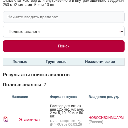
Этамзилат Раствор для внутривенного и внутримышечного введения
250 мг/2 мл: амп. 5 или 10 шт.
Полные
Групповые
Нозологические
Результаты поиска аналогов
Полные аналоги: 7
Название
Форма выпуска
Владелец рег. уд.
Рас­твор для инъ­ек­
ций 125 мг/1 мл: амп.
2 мл 5, 10, 20 или 50
шт.
НОВОСИБХИМФАРМ
Этамзилат
РУ: ЛП-№(013817)-
(Россия)
(РГ-RU) от 06.03.26