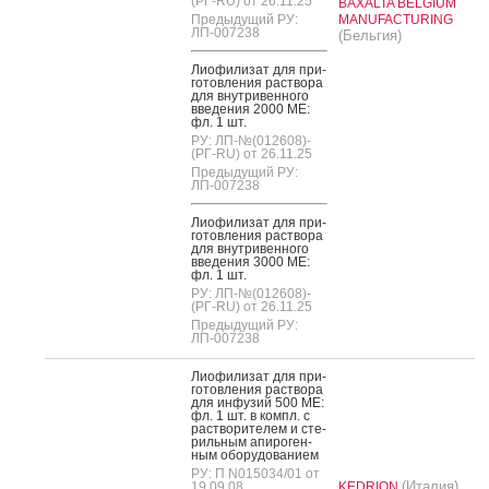
(РГ-RU) от 26.11.25
BAXALTA BELGIUM
Предыдущий РУ:
MANUFACTURING
ЛП-007238
(Бельгия)
Ли­офи­лизат для при­
готов­ле­ния рас­тво­ра
для внут­ри­вен­но­го
вве­дения 2000 МЕ:
фл. 1 шт.
РУ: ЛП-№(012608)-
(РГ-RU) от 26.11.25
Предыдущий РУ:
ЛП-007238
Ли­офи­лизат для при­
готов­ле­ния рас­тво­ра
для внут­ри­вен­но­го
вве­дения 3000 МЕ:
фл. 1 шт.
РУ: ЛП-№(012608)-
(РГ-RU) от 26.11.25
Предыдущий РУ:
ЛП-007238
Ли­офи­лизат для при­
готов­ле­ния рас­тво­ра
для ин­фу­зий 500 МЕ:
фл. 1 шт. в компл. с
рас­тво­рите­лем и сте­
риль­ным апи­роген­
ным обо­рудо­вани­ем
РУ: П N015034/01 от
(Италия)
19.09.08
KEDRION