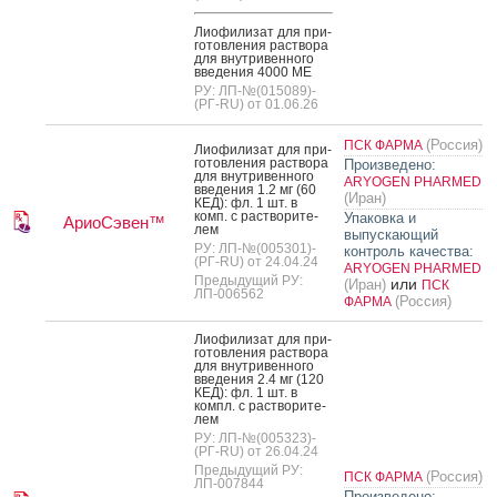
Ли­офи­лизат для при­
готов­ле­ния рас­тво­ра
для внут­ри­вен­но­го
вве­дения 4000 МЕ
РУ: ЛП-№(015089)-
(РГ-RU) от 01.06.26
(Россия)
ПСК ФАРМА
Ли­офи­лизат для при­
готов­ле­ния рас­тво­ра
Произведено:
для внут­ри­вен­но­го
ARYOGEN PHARMED
вве­дения 1.2 мг (60
(Иран)
КЕД): фл. 1 шт. в
комп. с рас­тво­рите­
Упаковка и
АриоСэвен™
лем
выпускающий
РУ: ЛП-№(005301)-
контроль качества:
(РГ-RU) от 24.04.24
ARYOGEN PHARMED
Предыдущий РУ:
или
(Иран)
ПСК
ЛП-006562
(Россия)
ФАРМА
Ли­офи­лизат для при­
готов­ле­ния рас­тво­ра
для внут­ри­вен­но­го
вве­дения 2.4 мг (120
КЕД): фл. 1 шт. в
компл. с рас­тво­рите­
лем
РУ: ЛП-№(005323)-
(РГ-RU) от 26.04.24
Предыдущий РУ:
(Россия)
ПСК ФАРМА
ЛП-007844
Произведено: