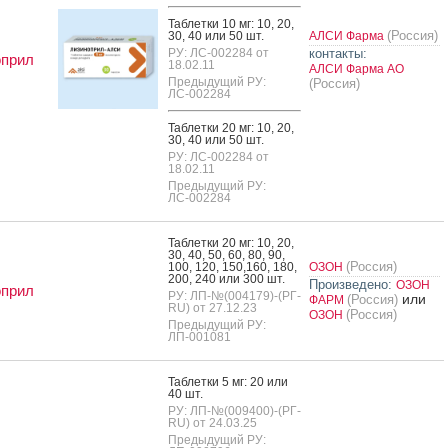
Таб­летки 10 мг: 10, 20,
(Россия)
30, 40 или 50 шт.
АЛСИ Фарма
РУ: ЛС-002284 от
контакты:
оприл
18.02.11
АЛСИ Фарма АО
Предыдущий РУ:
(Россия)
ЛС-002284
Таб­летки 20 мг: 10, 20,
30, 40 или 50 шт.
РУ: ЛС-002284 от
18.02.11
Предыдущий РУ:
ЛС-002284
Таб­летки 20 мг: 10, 20,
30, 40, 50, 60, 80, 90,
(Россия)
100, 120, 150,160, 180,
ОЗОН
200, 240 или 300 шт.
Произведено:
ОЗОН
оприл
РУ: ЛП-№(004179)-(РГ-
или
(Россия)
ФАРМ
RU) от 27.12.23
(Россия)
ОЗОН
Предыдущий РУ:
ЛП-001081
Таб­летки 5 мг: 20 или
40 шт.
РУ: ЛП-№(009400)-(РГ-
RU) от 24.03.25
Предыдущий РУ: