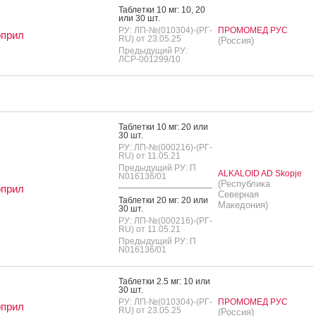
Таб­летки 10 мг: 10, 20
или 30 шт.
РУ: ЛП-№(010304)-(РГ-
ПРОМОМЕД РУС
оприл
RU) от 23.05.25
(Россия)
Предыдущий РУ:
ЛСР-001299/10
Таб­летки 10 мг: 20 или
30 шт.
РУ: ЛП-№(000216)-(РГ-
RU) от 11.05.21
Предыдущий РУ: П
ALKALOID AD Skopje
N016136/01
(Республика
оприл
Северная
Таб­летки 20 мг: 20 или
Македония)
30 шт.
РУ: ЛП-№(000216)-(РГ-
RU) от 11.05.21
Предыдущий РУ: П
N016136/01
Таб­летки 2.5 мг: 10 или
30 шт.
РУ: ЛП-№(010304)-(РГ-
ПРОМОМЕД РУС
оприл
RU) от 23.05.25
(Россия)