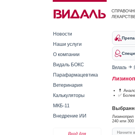
СПРАВОЧН
ЛЕКАРСТВ
Новости
Препа
Наши услуги
Специ
О компании
Видаль БОКС
Видаль
Парафармацевтика
Лизиноп
Ветеринария
💊 Анал
Калькуляторы
✅ Более
МКБ-11
Выбранн
Внедрение ИИ
Лизиноприл Т
240 или 300 
Вход для