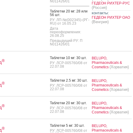
N011426/01
ГЕДЕОН РИХТЕР-РУС
(Россия)
Таб­летки 20 мг: 28 или
контакты:
56 шт.
ГЕДЕОН РИХТЕР ОАО
РУ: ЛП-№(002345)-(РГ-
(Венгрия)
RU) от 16.05.23
Дата
переоформления:
26.08.25
Предыдущий РУ: П
N011426/01
Таб­летки 10 мг: 30 шт.
BELUPO,
®
д
Pharmaceuticals &
РУ: ЛСР-005760/08 от
22.07.08
(Хорватия)
Cosmetics
Таб­летки 2.5 мг: 30 шт.
BELUPO,
®
д
Pharmaceuticals &
РУ: ЛСР-005760/08 от
22.07.08
(Хорватия)
Cosmetics
Таб­летки 20 мг: 30 шт.
BELUPO,
®
д
Pharmaceuticals &
РУ: ЛСР-005760/08 от
22.07.08
(Хорватия)
Cosmetics
Таб­летки 5 мг: 30 шт.
BELUPO,
®
д
Pharmaceuticals &
РУ: ЛСР-005760/08 от