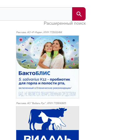
Расширенный поиск
Реклама. АО «Р-Фарм», ИНН 772
6311464
Реклама. АО "Видаль Рус", ИНН 772
8043605