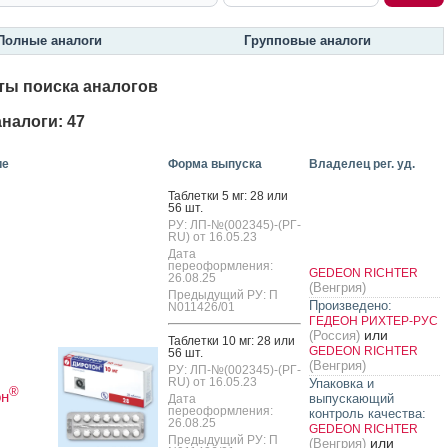
Полные аналоги
Групповые аналоги
ты поиска аналогов
налоги: 47
ие
Форма выпуска
Владелец рег. уд.
Таб­летки 5 мг: 28 или
56 шт.
РУ: ЛП-№(002345)-(РГ-
RU) от 16.05.23
Дата
переоформления:
GEDEON RICHTER
26.08.25
(Венгрия)
Предыдущий РУ: П
Произведено:
N011426/01
ГЕДЕОН РИХТЕР-РУС
или
(Россия)
Таб­летки 10 мг: 28 или
GEDEON RICHTER
56 шт.
(Венгрия)
РУ: ЛП-№(002345)-(РГ-
RU) от 16.05.23
Упаковка и
®
он
выпускающий
Дата
переоформления:
контроль качества:
26.08.25
GEDEON RICHTER
Предыдущий РУ: П
или
(Венгрия)