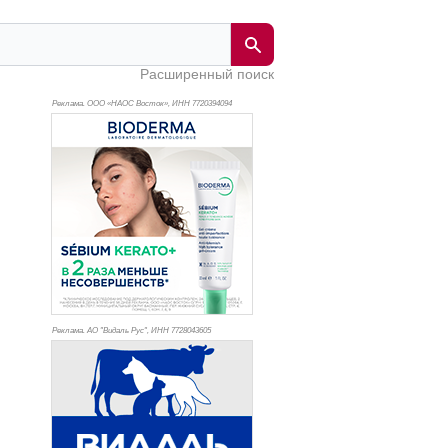
Расширенный поиск
Реклама. ООО «НАОС Восток», ИНН 772
0394094
Реклама. АО "Видаль Рус", ИНН 772
8043605