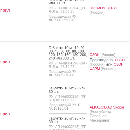
или 30 шт.
РУ: ЛП-№(010304)-(РГ-
ПРОМОМЕД РУС
оприл
RU) от 23.05.25
(Россия)
Предыдущий РУ:
ЛСР-001299/10
Таб­летки 10 мг: 10, 20,
30, 40, 50, 60, 80, 100,
(Россия)
120, 150, 160, 180, 200,
ОЗОН
240 или 300 шт.
Произведено:
ОЗОН
оприл
РУ: ЛП-№(004198)-(РГ-
или
(Россия)
ОЗОН
RU) от 28.12.23
(Россия)
ФАРМ
Предыдущий РУ:
ЛСР-005378/08
Таб­летки 10 мг: 20 или
30 шт.
РУ: ЛП-№(000216)-(РГ-
RU) от 11.05.21
Предыдущий РУ: П
ALKALOID AD Skopje
N016136/01
(Республика
оприл
Северная
Таб­летки 20 мг: 20 или
Македония)
30 шт.
РУ: ЛП-№(000216)-(РГ-