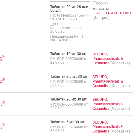
(Россия)
Таб­летки 20 мг: 28 или
контакты:
56 шт.
ГЕДЕОН РИХТЕР ОАО
РУ: ЛП-№(002345)-(РГ-
(Венгрия)
RU) от 16.05.23
Дата
переоформления:
26.08.25
Предыдущий РУ: П
N011426/01
Таб­летки 10 мг: 30 шт.
BELUPO,
®
д
Pharmaceuticals &
РУ: ЛСР-005760/08 от
22.07.08
(Хорватия)
Cosmetics
Таб­летки 2.5 мг: 30 шт.
BELUPO,
®
д
Pharmaceuticals &
РУ: ЛСР-005760/08 от
22.07.08
(Хорватия)
Cosmetics
Таб­летки 20 мг: 30 шт.
BELUPO,
®
д
Pharmaceuticals &
РУ: ЛСР-005760/08 от
22.07.08
(Хорватия)
Cosmetics
Таб­летки 5 мг: 30 шт.
BELUPO,
®
д
Pharmaceuticals &
РУ: ЛСР-005760/08 от
22.07.08
(Хорватия)
Cosmetics