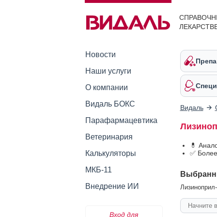
СПРАВОЧН
ЛЕКАРСТВ
Новости
Препа
Наши услуги
Специ
О компании
Видаль БОКС
Видаль
Парафармацевтика
Лизиноп
Ветеринария
💊 Анал
Калькуляторы
✅ Более
МКБ-11
Выбранн
Внедрение ИИ
Лизиноприл-В
Вход для