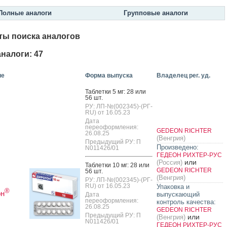
Полные аналоги
Групповые аналоги
ты поиска аналогов
налоги: 47
ие
Форма выпуска
Владелец рег. уд.
Таб­летки 5 мг: 28 или
56 шт.
РУ: ЛП-№(002345)-(РГ-
RU) от 16.05.23
Дата
переоформления:
GEDEON RICHTER
26.08.25
(Венгрия)
Предыдущий РУ: П
Произведено:
N011426/01
ГЕДЕОН РИХТЕР-РУС
или
(Россия)
Таб­летки 10 мг: 28 или
GEDEON RICHTER
56 шт.
(Венгрия)
РУ: ЛП-№(002345)-(РГ-
RU) от 16.05.23
Упаковка и
®
он
выпускающий
Дата
переоформления:
контроль качества:
26.08.25
GEDEON RICHTER
Предыдущий РУ: П
или
(Венгрия)
N011426/01
ГЕДЕОН РИХТЕР-РУС