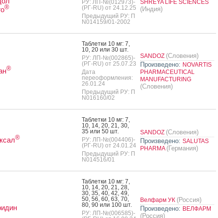
дол
РУ: ЛП-№(012973)-
SHREYA LIFE SCIENCES
®
(РГ-RU) от 24.12.25
го
(Индия)
Предыдущий РУ: П
N014159/01-2002
Таб­летки 10 мг: 7,
10, 20 или 30 шт.
(Словения)
SANDOZ
РУ: ЛП-№(002865)-
(РГ-RU) от 25.07.23
Произведено:
NOVARTIS
®
ан
Дата
PHARMACEUTICAL
переоформления:
MANUFACTURING
26.01.24
(Словения)
Предыдущий РУ: П
N016160/02
Таб­летки 10 мг: 7,
10, 14, 20, 21, 30,
35 или 50 шт.
(Словения)
SANDOZ
®
ксал
РУ: ЛП-№(004406)-
Произведено:
SALUTAS
(РГ-RU) от 24.01.24
(Германия)
PHARMA
Предыдущий РУ: П
N014516/01
Таб­летки 10 мг: 7,
10, 14, 20, 21, 28,
30, 35, 40, 42, 49,
50, 56, 60, 63, 70,
(Россия)
Велфарм УК
80, 90 или 100 шт.
ридин
Произведено:
ВЕЛФАРМ
РУ: ЛП-№(006585)-
(Россия)