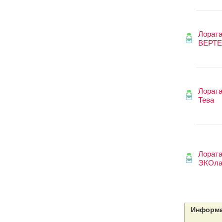
Лората
ВЕРТ
Лората
Тева
Лората
ЭКОла
Информа