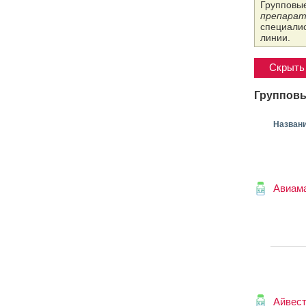
Групповые
препарат
специалис
линии.
Скрыть 
Групповы
Назван
Авиам
Айвес