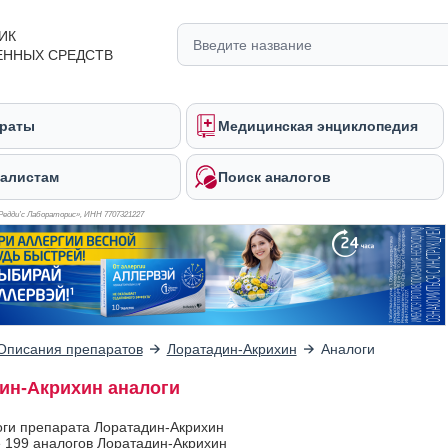
ИК
ЕННЫХ СРЕДСТВ
раты
Медицинская энциклопедия
алистам
Поиск аналогов
Редди’с Лабораторис», ИНН 770
7321227
Описания препаратов
Лоратадин-Акрихин
Аналоги
ин-Акрихин аналоги
оги препарата Лоратадин-Акрихин
 199 аналогов Лоратадин-Акрихин