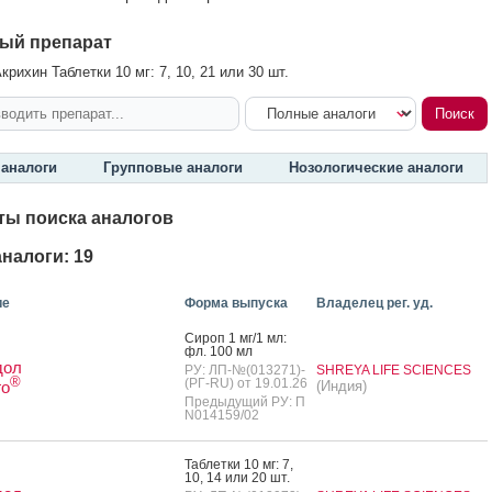
ый препарат
рихин Таблетки 10 мг: 7, 10, 21 или 30 шт.
аналоги
Групповые аналоги
Нозологические аналоги
ты поиска аналогов
налоги: 19
ие
Форма выпуска
Владелец рег. уд.
Си­роп 1 мг/1 мл:
фл. 100 мл
дол
РУ: ЛП-№(013271)-
SHREYA LIFE SCIENCES
®
(РГ-RU) от 19.01.26
го
(Индия)
Предыдущий РУ: П
N014159/02
Таб­летки 10 мг: 7,
10, 14 или 20 шт.