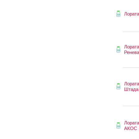
Лорат
Лорат
Ренев
Лорат
Штада
Лората
АКОС