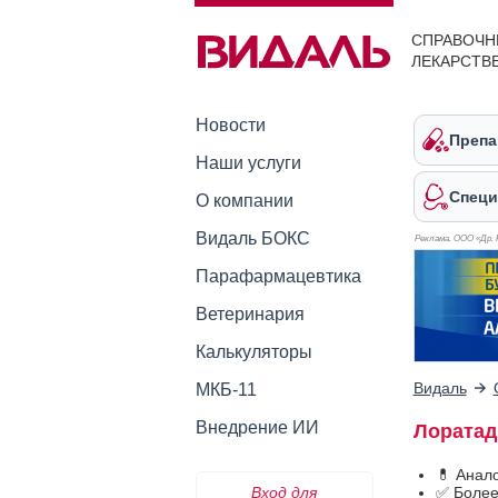
СПРАВОЧН
ЛЕКАРСТВ
Новости
Препа
Наши услуги
Специ
О компании
Видаль БОКС
Реклама. ООО «Др. 
Парафармацевтика
Ветеринария
Калькуляторы
Видаль
МКБ-11
Внедрение ИИ
Лоратад
💊 Анал
Вход для
✅ Более