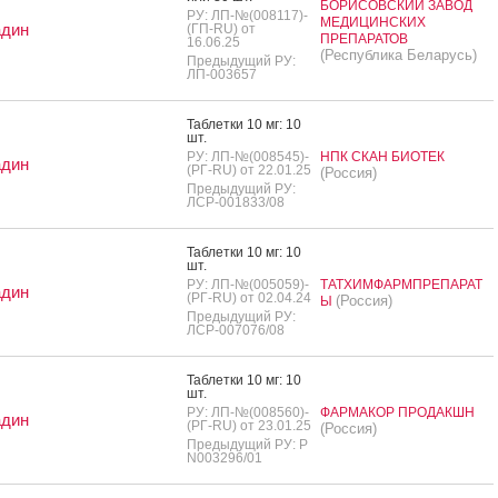
БОРИСОВСКИЙ ЗАВОД
РУ: ЛП-№(008117)-
МЕДИЦИНСКИХ
адин
(ГП-RU) от
ПРЕПАРАТОВ
16.06.25
(Республика Беларусь)
Предыдущий РУ:
ЛП-003657
Таб­летки 10 мг: 10
шт.
РУ: ЛП-№(008545)-
НПК СКАН БИОТЕК
адин
(РГ-RU) от 22.01.25
(Россия)
Предыдущий РУ:
ЛСР-001833/08
Таб­летки 10 мг: 10
шт.
РУ: ЛП-№(005059)-
ТАТХИМФАРМПРЕПАРАТ
адин
(РГ-RU) от 02.04.24
(Россия)
Ы
Предыдущий РУ:
ЛСР-007076/08
Таб­летки 10 мг: 10
шт.
РУ: ЛП-№(008560)-
ФАРМАКОР ПРОДАКШН
адин
(РГ-RU) от 23.01.25
(Россия)
Предыдущий РУ: Р
N003296/01