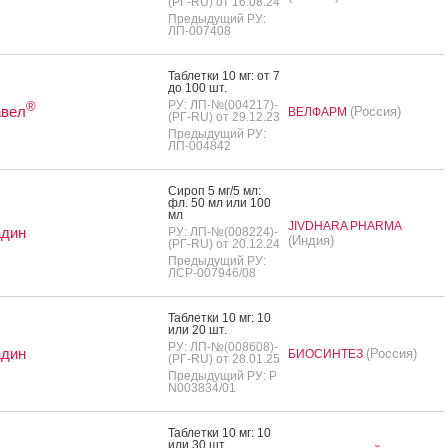
(РГ-RU) от 16.08.24
Предыдущий РУ:
ЛП-007408
Таб­летки 10 мг: от 7
до 100 шт.
РУ: ЛП-№(004217)-
®
авел
(Россия)
ВЕЛФАРМ
(РГ-RU) от 29.12.23
Предыдущий РУ:
ЛП-004842
Си­роп 5 мг/5 мл:
фл. 50 мл или 100
мл
JIVDHARA PHARMA
адин
РУ: ЛП-№(008224)-
(Индия)
(РГ-RU) от 20.12.24
Предыдущий РУ:
ЛСР-007946/08
Таб­летки 10 мг: 10
или 20 шт.
РУ: ЛП-№(008608)-
адин
(Россия)
БИОСИНТЕЗ
(РГ-RU) от 28.01.25
Предыдущий РУ: Р
N003834/01
Таб­летки 10 мг: 10
или 30 шт.