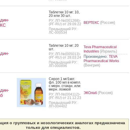
Таб­летки 10 мг: 10,
20 или 30 шт.
дин-
РУ: ЛП-№(001268)-
(Россия)
ВЕРТЕКС
(РГ-RU) от 29.09.22
ЕКС
Предыдущий РУ:
ЛС-000534
Таб­летки 10 мг: 20
Teva Pharmaceutical
шт.
(Израиль)
Industries
дин-
РУ: ЛП-№(005013)-
Произведено:
TEVA
(РГ-RU) от 28.03.24
Pharmaceutical Works
Предыдущий РУ:
(Венгрия)
ЛП-000896
Си­роп 1 мг/1мл:
фл. 100 мл в компл.
с мерн. ста­кан. или
мерн. лож­кой
дин-
(Россия)
ЭКОлаб
РУ: ЛП-№(004112)-
б
(РГ-RU) от 21.12.23
Предыдущий РУ:
ЛП-004402
ция о групповых и нозологических аналогах предназначена
только для специалистов.