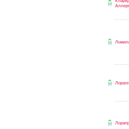
Клари
Аллер
Ломил
Лораге
Лорап