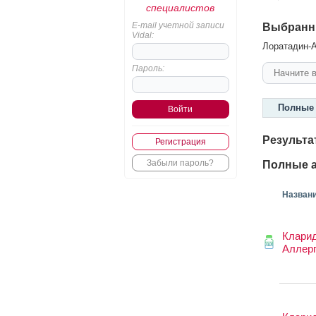
специалистов
E-mail учетной записи
Выбранн
Vidal:
Лоратадин-Ак
Пароль:
Полные 
Результа
Регистрация
Забыли пароль?
Полные а
Назван
Клари
Аллер