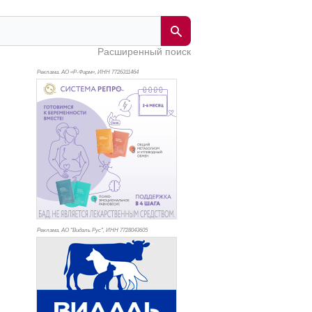
Расширенный поиск
Реклама. АО «Р-Фарм», ИНН 772
6311464
Реклама. АО "Видаль Рус", ИНН 772
8043605