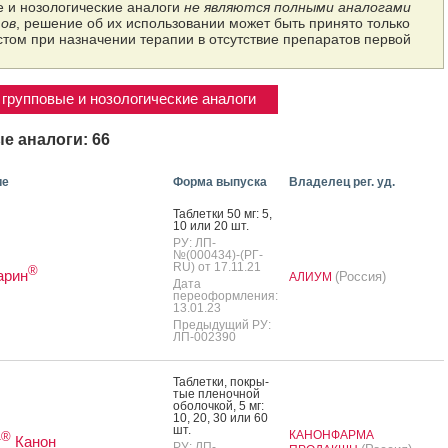
 и нозологические аналоги
не являются полными аналогами
ов
, решение об их использовании может быть принято только
том при назначении терапии в отсутствие препаратов первой
групповые и нозологические аналоги
е аналоги: 66
ие
Форма выпуска
Владелец рег. уд.
Таб­летки 50 мг: 5,
10 или 20 шт.
РУ: ЛП-
№(000434)-(РГ-
RU) от 17.11.21
®
арин
(Россия)
АЛИУМ
Дата
переоформления:
13.01.23
Предыдущий РУ:
ЛП-002390
Таб­летки, пок­ры­
тые пле­ноч­ной
обо­лоч­кой, 5 мг:
10, 20, 30 или 60
шт.
КАНОНФАРМА
®
т
Канон
РУ: ЛП-