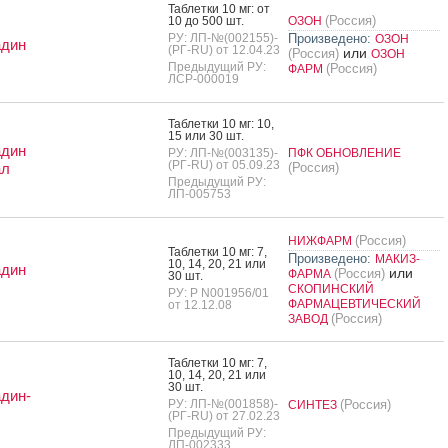
Таб­летки 10 мг: от
(Россия)
10 до 500 шт.
ОЗОН
РУ: ЛП-№(002155)-
Произведено:
ОЗОН
адин
(РГ-RU) от 12.04.23
или
(Россия)
ОЗОН
Предыдущий РУ:
(Россия)
ФАРМ
ЛСР-000019
Таб­летки 10 мг: 10,
15 или 30 шт.
адин
РУ: ЛП-№(003135)-
ПФК ОБНОВЛЕНИЕ
(РГ-RU) от 05.09.23
ал
(Россия)
Предыдущий РУ:
ЛП-005753
(Россия)
НИЖФАРМ
Таб­летки 10 мг: 7,
Произведено:
МАКИЗ-
10, 14, 20, 21 или
адин
или
(Россия)
ФАРМА
30 шт.
СКОПИНСКИЙ
РУ: Р N001956/01
ФАРМАЦЕВТИЧЕСКИЙ
от 12.12.08
(Россия)
ЗАВОД
Таб­летки 10 мг: 7,
10, 14, 20, 21 или
30 шт.
дин-
РУ: ЛП-№(001858)-
(Россия)
СИНТЕЗ
(РГ-RU) от 27.02.23
Предыдущий РУ:
ЛП-002333