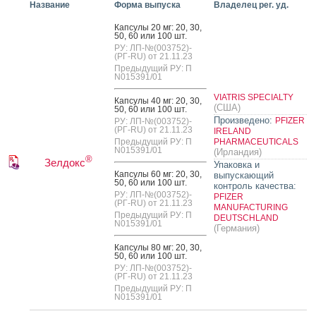
Название
Форма выпуска
Владелец рег. уд.
Кап­су­лы 20 мг: 20, 30,
50, 60 или 100 шт.
РУ: ЛП-№(003752)-
(РГ-RU) от 21.11.23
Предыдущий РУ: П
N015391/01
VIATRIS SPECIALTY
Кап­су­лы 40 мг: 20, 30,
(США)
50, 60 или 100 шт.
Произведено:
PFIZER
РУ: ЛП-№(003752)-
(РГ-RU) от 21.11.23
IRELAND
Предыдущий РУ: П
PHARMACEUTICALS
N015391/01
(Ирландия)
®
Зелдокс
Упаковка и
Кап­су­лы 60 мг: 20, 30,
выпускающий
50, 60 или 100 шт.
контроль качества:
РУ: ЛП-№(003752)-
PFIZER
(РГ-RU) от 21.11.23
MANUFACTURING
Предыдущий РУ: П
DEUTSCHLAND
N015391/01
(Германия)
Кап­су­лы 80 мг: 20, 30,
50, 60 или 100 шт.
РУ: ЛП-№(003752)-
(РГ-RU) от 21.11.23
Предыдущий РУ: П
N015391/01