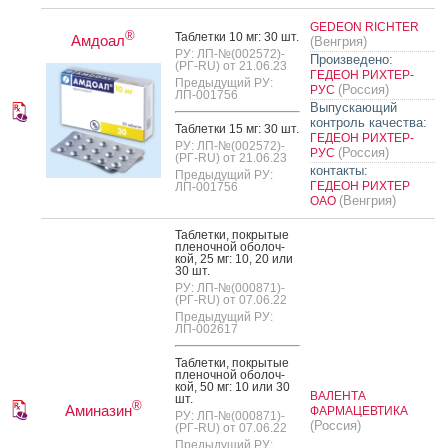
GEDEON RICHTER
®
Таб­летки 10 мг: 30 шт.
Амдоал
(Венгрия)
РУ: ЛП-№(002572)-
Произведено:
(РГ-RU) от 21.06.23
ГЕДЕОН РИХТЕР-
Предыдущий РУ:
(Россия)
РУС
ЛП-001756
Выпускающий
контроль качества:
Таб­летки 15 мг: 30 шт.
ГЕДЕОН РИХТЕР-
РУ: ЛП-№(002572)-
(Россия)
РУС
(РГ-RU) от 21.06.23
контакты:
Предыдущий РУ:
ГЕДЕОН РИХТЕР
ЛП-001756
(Венгрия)
ОАО
Таб­летки, пок­ры­тые
пле­ноч­ной обо­лоч­
кой, 25 мг: 10, 20 или
30 шт.
РУ: ЛП-№(000871)-
(РГ-RU) от 07.06.22
Предыдущий РУ:
ЛП-002617
Таб­летки, пок­ры­тые
пле­ноч­ной обо­лоч­
кой, 50 мг: 10 или 30
ВАЛЕНТА
шт.
®
Аминазин
ФАРМАЦЕВТИКА
РУ: ЛП-№(000871)-
(Россия)
(РГ-RU) от 07.06.22
Предыдущий РУ: