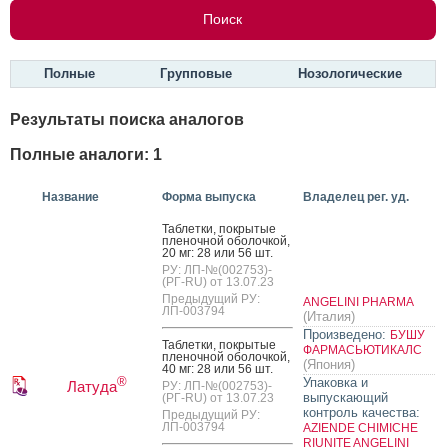
Полные
Групповые
Нозологические
Результаты поиска аналогов
Полные аналоги: 1
Название
Форма выпуска
Владелец рег. уд.
Таб­летки, пок­ры­тые
пле­ноч­ной обо­лоч­кой,
20 мг: 28 или 56 шт.
РУ: ЛП-№(002753)-
(РГ-RU) от 13.07.23
Предыдущий РУ:
ANGELINI PHARMA
ЛП-003794
(Италия)
Произведено:
БУШУ
Таб­летки, пок­ры­тые
ФАРМАСЬЮТИКАЛС
пле­ноч­ной обо­лоч­кой,
(Япония)
40 мг: 28 или 56 шт.
®
Упаковка и
Латуда
РУ: ЛП-№(002753)-
выпускающий
(РГ-RU) от 13.07.23
контроль качества:
Предыдущий РУ:
ЛП-003794
AZIENDE CHIMICHE
RIUNITE ANGELINI