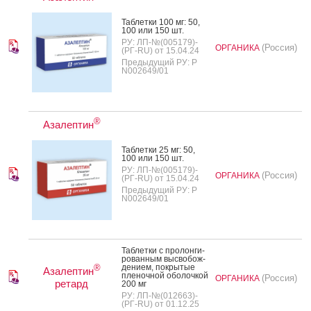
Таб­летки 100 мг: 50,
100 или 150 шт.
РУ: ЛП-№(005179)-
(Россия)
ОРГАНИКА
(РГ-RU) от 15.04.24
Предыдущий РУ: Р
N002649/01
®
Азалептин
Таб­летки 25 мг: 50,
100 или 150 шт.
РУ: ЛП-№(005179)-
(Россия)
ОРГАНИКА
(РГ-RU) от 15.04.24
Предыдущий РУ: Р
N002649/01
Таб­летки с про­лон­ги­
рован­ным выс­во­бож­
де­ни­ем, пок­ры­тые
®
Азалептин
пле­ноч­ной обо­лоч­кой
(Россия)
ОРГАНИКА
ретард
200 мг
РУ: ЛП-№(012663)-
(РГ-RU) от 01.12.25