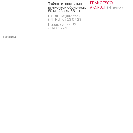
FRANCESCO
Таб­летки, пок­ры­тые
(Италия)
пле­ноч­ной обо­лоч­кой,
A.C.R.A.F.
80 мг: 28 или 56 шт.
РУ: ЛП-№(002753)-
(РГ-RU) от 13.07.23
Предыдущий РУ:
ЛП-003794
Реклама