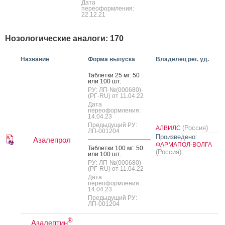
Дата
переоформления:
22.12.21
Нозологические аналоги: 170
Название
Форма выпуска
Владелец рег. уд.
Таб­летки 25 мг: 50
или 100 шт.
РУ: ЛП-№(000680)-
(РГ-RU) от 11.04.22
Дата
переоформления:
14.04.23
Предыдущий РУ:
(Россия)
АЛВИЛС
ЛП-001204
Произведено:
Азалепрол
ФАРМАПОЛ-ВОЛГА
Таб­летки 100 мг: 50
(Россия)
или 100 шт.
РУ: ЛП-№(000680)-
(РГ-RU) от 11.04.22
Дата
переоформления:
14.04.23
Предыдущий РУ:
ЛП-001204
®
Азалептин