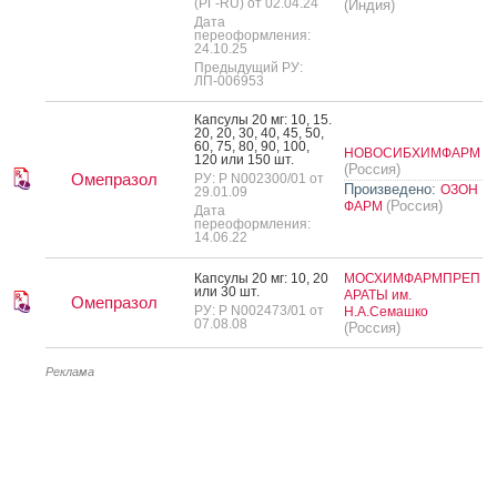
(РГ-RU) от 02.04.24
(Индия)
Дата
переоформления:
24.10.25
Предыдущий РУ:
ЛП-006953
Кап­су­лы 20 мг: 10, 15.
20, 20, 30, 40, 45, 50,
60, 75, 80, 90, 100,
НОВОСИБХИМФАРМ
120 или 150 шт.
(Россия)
Омепразол
РУ: Р N002300/01 от
Произведено:
ОЗОН
29.01.09
(Россия)
ФАРМ
Дата
переоформления:
14.06.22
Кап­су­лы 20 мг: 10, 20
МОСХИМФАРМПРЕП
или 30 шт.
АРАТЫ им.
Омепразол
РУ: Р N002473/01 от
Н.А.Семашко
07.08.08
(Россия)
Реклама