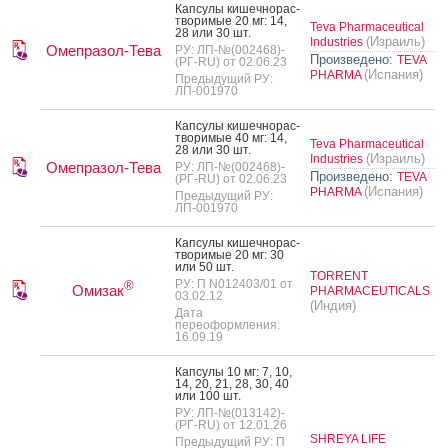
Кап­су­лы ки­шеч­но­рас­
тво­римые 20 мг: 14,
Teva Pharmaceutical
28 или 30 шт.
(Израиль)
Industries
Омепразол-Тева
РУ: ЛП-№(002468)-
Произведено:
TEVA
(РГ-RU) от 02.06.23
(Испания)
PHARMA
Предыдущий РУ:
ЛП-001970
Кап­су­лы ки­шеч­но­рас­
тво­римые 40 мг: 14,
Teva Pharmaceutical
28 или 30 шт.
(Израиль)
Industries
Омепразол-Тева
РУ: ЛП-№(002468)-
Произведено:
TEVA
(РГ-RU) от 02.06.23
(Испания)
PHARMA
Предыдущий РУ:
ЛП-001970
Кап­су­лы ки­шеч­но­рас­
тво­римые 20 мг: 30
или 50 шт.
TORRENT
РУ: П N012403/01 от
®
Омизак
PHARMACEUTICALS
03.02.12
(Индия)
Дата
переоформления:
16.09.19
Кап­су­лы 10 мг: 7, 10,
14, 20, 21, 28, 30, 40
или 100 шт.
РУ: ЛП-№(013142)-
(РГ-RU) от 12.01.26
SHREYA LIFE
Предыдущий РУ: П