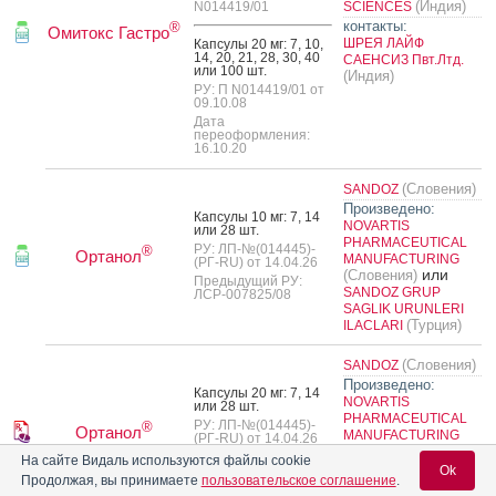
(Индия)
N014419/01
SCIENCES
контакты:
®
Омитокс Гастро
ШРЕЯ ЛАЙФ
Кап­су­лы 20 мг: 7, 10,
14, 20, 21, 28, 30, 40
САЕНСИЗ Пвт.Лтд.
или 100 шт.
(Индия)
РУ: П N014419/01 от
09.10.08
Дата
переоформления:
16.10.20
(Словения)
SANDOZ
Произведено:
Кап­су­лы 10 мг: 7, 14
NOVARTIS
или 28 шт.
PHARMACEUTICAL
РУ: ЛП-№(014445)-
®
Ортанол
MANUFACTURING
(РГ-RU) от 14.04.26
или
(Словения)
Предыдущий РУ:
SANDOZ GRUP
ЛСР-007825/08
SAGLIK URUNLERI
(Турция)
ILACLARI
(Словения)
SANDOZ
Произведено:
Кап­су­лы 20 мг: 7, 14
NOVARTIS
или 28 шт.
PHARMACEUTICAL
РУ: ЛП-№(014445)-
®
Ортанол
MANUFACTURING
(РГ-RU) от 14.04.26
или
(Словения)
Предыдущий РУ:
На сайте Видаль используются файлы cookie
SANDOZ GRUP
ЛСР-007825/08
Ok
Продолжая, вы принимаете
пользовательское соглашение
.
SAGLIK URUNLERI