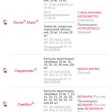
кой, 10 мг: 14 шт.
РУ: П N013848/01 от
29.09.11
Дата
CHEPLAPHARM
переоформления:
ARZNEIMITTEL
27.09.22
(Германия)
®
®
Лосек
Мапс
Произведено:
Таб­летки, пок­ры­тые
ASTRAZENECA
пле­ноч­ной обо­лоч­
(Швеция)
кой, 20 мг: 14 или 28
шт.
РУ: ЛП-№(011926)-
(РГ-RU) от 03.10.25
Предыдущий РУ: П
N013848/01
Кап­су­лы ки­шеч­но­рас­
тво­римые 20 мг: 10,
20, 30, 50, 80 или 100
шт.
МАКИЗ-ФАРМА
®
Омдженикс
РУ: ЛП-№(010329)-
(Россия)
(РГ-RU) от 27.05.25
Предыдущий РУ: Р
N002483/01
Кап­су­лы ки­шеч­но­рас­
тво­римые 20 мг: 7, 10,
(Россия)
ВЕЛФАРМ
14, 20, 21, 28, 30, 35,
40, 42, 50, 56, 60, 70
Произведено:
или 84 шт.
®
ОмеВел
(Россия)
ВЕЛФАРМ
РУ: ЛП-№(003238)-
или
ВЕЛФАРМ-М
(РГ-RU) от 21.09.23