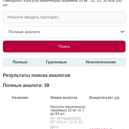
Омепразол Капсулы кишечнорастворимые 20 мг: 10, 20, 30 или 100
шт.
Полные
Групповые
Нозологические
Результаты поиска аналогов
Полные аналоги: 39
Название
Форма выпуска
Владелец рег. уд.
Кап­су­лы ки­шеч­но­рас­
тво­римые 10 мг: от 7
до 84 шт.
РУ: ЛП-№(003783)-
(РГ-RU) от 22.11.23
Дата