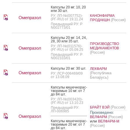
Кап­су­лы 20 мг: 10, 20
или 30 шт.
РУ: ЛП-№(007752)-
КАНОНФАРМА
Омепразол
(РГ-RU) от 19.11.24
(Россия)
ПРОДАКШН
Предыдущий РУ: Р
N002773/01
Кап­су­лы 20 мг: 14, 24,
28, 30 или 35 шт.
ПРОИЗВОДСТВО
РУ: ЛП-№(011576)-
Омепразол
МЕДИКАМЕНТОВ
(РГ-RU) от 05.09.25
(Россия)
Предыдущий РУ: Р
N002333/01
Кап­су­лы 20 мг: 30 шт.
ЛЕКФАРМ
Омепразол
(Республика
РУ: ЛСР-006469/09
от 13.08.09
Беларусь)
Кап­су­лы ки­шеч­но­рас­
тво­римые 10 мг: от 7
до 84 шт.
РУ: ЛП-№(003420)-
(РГ-RU) от 13.10.23
(Россия)
БРАЙТ ВЭЙ
Предыдущий РУ:
ЛП-006985
Произведено:
Омепразол
(Россия)
ВЕЛФАРМ
или
Кап­су­лы ки­шеч­но­рас­
ВЕЛФАРМ-М
тво­римые 20 мг: от 7
(Россия)
до 84 шт.