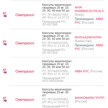
Кап­су­лы ки­шеч­но­рас­
AVVA
тво­римые 20 мг: 10,
20, 30, 40 или 50 шт.
PHARMACEUTICALS
Омепразол
(Кипр)
РУ: ЛП-№(002765)-
(РГ-RU) от 14.07.23
Произведено:
АВВА
Предыдущий РУ:
(Россия)
РУС
ЛП-007388
Кап­су­лы ки­шеч­но­рас­
тво­римые 20 мг: 10,
AVVA KAZAKHSTAN
20, 30, 40 или 50 шт.
(Казахстан)
Омепразол
РУ: ЛП-№(010103)-
Произведено:
АВВА
(РГ-RU) от 13.05.25
(Россия)
РУС
Предыдущий РУ:
ЛП-007364
Кап­су­лы ки­шеч­но­рас­
тво­римые 20 мг: 10,
20, 30, 40 или 50 шт.
Омепразол
РУ: ЛП-№(003399)-
(Россия)
АВВА РУС
(РГ-RU) от 11.10.23
Предыдущий РУ:
ЛСР-000026/08
Кап­су­лы ки­шеч­но­рас­
тво­римые 20 мг: 30
шт.
БИННОФАРМ ГРУПП
Омепразол
РУ: ЛП-№(000596)-
(Россия)
(РГ-RU) от 24.02.22
Предыдущий РУ: Р