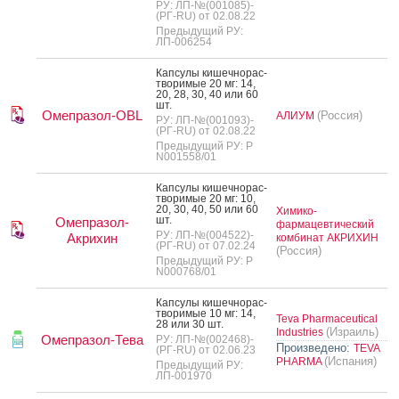
РУ: ЛП-№(001085)-
(РГ-RU) от 02.08.22
Предыдущий РУ:
ЛП-006254
Кап­су­лы ки­шеч­но­рас­
тво­римые 20 мг: 14,
20, 28, 30, 40 или 60
шт.
Омепразол-OBL
(Россия)
АЛИУМ
РУ: ЛП-№(001093)-
(РГ-RU) от 02.08.22
Предыдущий РУ: Р
N001558/01
Кап­су­лы ки­шеч­но­рас­
тво­римые 20 мг: 10,
20, 30, 40, 50 или 60
Химико-
шт.
Омепразол-
фармацевтический
РУ: ЛП-№(004522)-
Акрихин
комбинат АКРИХИН
(РГ-RU) от 07.02.24
(Россия)
Предыдущий РУ: Р
N000768/01
Кап­су­лы ки­шеч­но­рас­
тво­римые 10 мг: 14,
Teva Pharmaceutical
28 или 30 шт.
(Израиль)
Industries
Омепразол-Тева
РУ: ЛП-№(002468)-
Произведено:
TEVA
(РГ-RU) от 02.06.23
(Испания)
PHARMA
Предыдущий РУ:
ЛП-001970