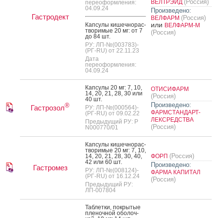
(Россия)
ВЕЛТРЭЙД
переоформления:
04.09.24
Произведено:
Гастродект
(Россия)
ВЕЛФАРМ
или
Кап­су­лы ки­шеч­но­рас­
ВЕЛФАРМ-М
тво­римые 20 мг: от 7
(Россия)
до 84 шт.
РУ: ЛП-№(003783)-
(РГ-RU) от 22.11.23
Дата
переоформления:
04.09.24
Кап­су­лы 20 мг: 7, 10,
ОТИСИФАРМ
14, 20, 21, 28, 30 или
(Россия)
40 шт.
Произведено:
®
Гастрозол
РУ: ЛП-№(000564)-
ФАРМСТАНДАРТ-
(РГ-RU) от 09.02.22
ЛЕКСРЕДСТВА
Предыдущий РУ: Р
(Россия)
N000770/01
Кап­су­лы ки­шеч­но­рас­
тво­римые 20 мг: 7, 10,
(Россия)
14, 20, 21, 28, 30, 40,
ФОРП
42 или 60 шт.
Произведено:
Гастромез
РУ: ЛП-№(008124)-
ФАРМА КАПИТАЛ
(РГ-RU) от 16.12.24
(Россия)
Предыдущий РУ:
ЛП-007804
Таб­летки, пок­ры­тые
пле­ноч­ной обо­лоч­