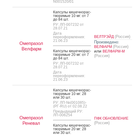
N001520/01
Кап­су­лы ки­шеч­но­рас­
тво­римые 10 мг: от 7
до 84 шт.
РУ: ЛП-007232 от
28.07.21
Дата
(Россия)
ВЕЛТРЭЙД
переоформления:
21.06.23
Произведено:
Омепразол
(Россия)
ВЕЛФАРМ
Велфарм
или
Кап­су­лы ки­шеч­но­рас­
ВЕЛФАРМ-М
тво­римые 20 мг: от 7
(Россия)
до 84 шт.
РУ: ЛП-007232 от
28.07.21
Дата
переоформления:
21.06.23
Кап­су­лы ки­шеч­но­рас­
тво­римые 10 мг: 28
или 30 шт.
РУ: ЛП-№(001085)-
(РГ-RU) от 02.08.22
Предыдущий РУ:
ЛП-006254
Омепразол
ПФК ОБНОВЛЕНИЕ
Реневал
(Россия)
Кап­су­лы ки­шеч­но­рас­
тво­римые 20 мг: 28
или 30 шт.