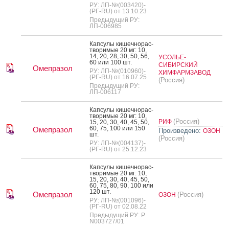
РУ: ЛП-№(003420)-
(РГ-RU) от 13.10.23
Предыдущий РУ:
ЛП-006985
Кап­су­лы ки­шеч­но­рас­
тво­римые 20 мг: 10,
14, 20, 28, 30, 50, 56,
УСОЛЬЕ-
60 или 100 шт.
СИБИРСКИЙ
Омепразол
РУ: ЛП-№(010960)-
ХИМФАРМЗАВОД
(РГ-RU) от 16.07.25
(Россия)
Предыдущий РУ:
ЛП-006117
Кап­су­лы ки­шеч­но­рас­
тво­римые 20 мг: 10,
(Россия)
РИФ
15, 20, 30, 40, 45, 50,
60, 75, 100 или 150
Омепразол
Произведено:
ОЗОН
шт.
(Россия)
РУ: ЛП-№(004137)-
(РГ-RU) от 25.12.23
Кап­су­лы ки­шеч­но­рас­
тво­римые 20 мг: 10,
15, 20, 30, 40, 45, 50,
60, 75, 80, 90, 100 или
120 шт.
Омепразол
(Россия)
ОЗОН
РУ: ЛП-№(001096)-
(РГ-RU) от 02.08.22
Предыдущий РУ: Р
N003727/01