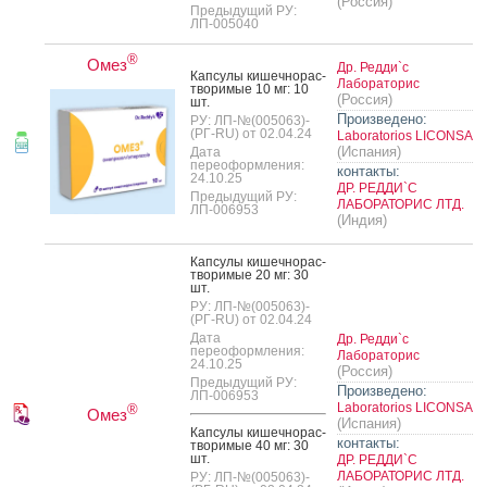
(Россия)
Предыдущий РУ:
ЛП-005040
®
Омез
Др. Редди`с
Кап­су­лы ки­шеч­но­рас­
Лабораторис
тво­римые 10 мг: 10
(Россия)
шт.
Произведено:
РУ: ЛП-№(005063)-
(РГ-RU) от 02.04.24
Laboratorios LICONSA
(Испания)
Дата
переоформления:
контакты:
24.10.25
ДР. РЕДДИ`С
Предыдущий РУ:
ЛАБОРАТОРИС ЛТД.
ЛП-006953
(Индия)
Кап­су­лы ки­шеч­но­рас­
тво­римые 20 мг: 30
шт.
РУ: ЛП-№(005063)-
(РГ-RU) от 02.04.24
Дата
Др. Редди`с
переоформления:
Лабораторис
24.10.25
(Россия)
Предыдущий РУ:
Произведено:
ЛП-006953
Laboratorios LICONSA
®
Омез
(Испания)
Кап­су­лы ки­шеч­но­рас­
контакты:
тво­римые 40 мг: 30
шт.
ДР. РЕДДИ`С
ЛАБОРАТОРИС ЛТД.
РУ: ЛП-№(005063)-