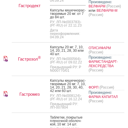
04.09.24
Произведено:
Гастродект
(Россия)
ВЕЛФАРМ
или
Кап­су­лы ки­шеч­но­рас­
ВЕЛФАРМ-М
тво­римые 20 мг: от 7
(Россия)
до 84 шт.
РУ: ЛП-№(003783)-
(РГ-RU) от 22.11.23
Дата
переоформления:
04.09.24
Кап­су­лы 20 мг: 7, 10,
ОТИСИФАРМ
14, 20, 21, 28, 30 или
(Россия)
40 шт.
Произведено:
®
Гастрозол
РУ: ЛП-№(000564)-
ФАРМСТАНДАРТ-
(РГ-RU) от 09.02.22
ЛЕКСРЕДСТВА
Предыдущий РУ: Р
(Россия)
N000770/01
Кап­су­лы ки­шеч­но­рас­
тво­римые 20 мг: 7, 10,
(Россия)
14, 20, 21, 28, 30, 40,
ФОРП
42 или 60 шт.
Произведено:
Гастромез
РУ: ЛП-№(008124)-
ФАРМА КАПИТАЛ
(РГ-RU) от 16.12.24
(Россия)
Предыдущий РУ:
ЛП-007804
Таб­летки, пок­ры­тые
пле­ноч­ной обо­лоч­
кой, 10 мг: 14 шт.