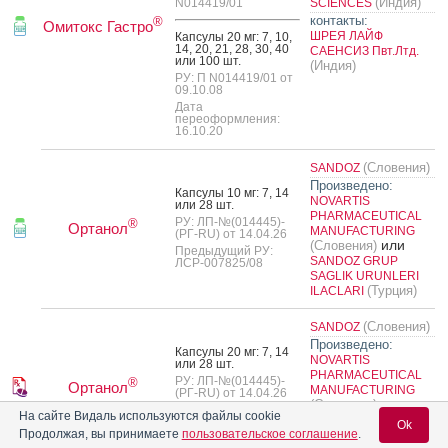
(Индия)
N014419/01
SCIENCES
контакты:
®
Омитокс Гастро
ШРЕЯ ЛАЙФ
Кап­су­лы 20 мг: 7, 10,
14, 20, 21, 28, 30, 40
САЕНСИЗ Пвт.Лтд.
или 100 шт.
(Индия)
РУ: П N014419/01 от
09.10.08
Дата
переоформления:
16.10.20
(Словения)
SANDOZ
Произведено:
Кап­су­лы 10 мг: 7, 14
NOVARTIS
или 28 шт.
PHARMACEUTICAL
РУ: ЛП-№(014445)-
®
Ортанол
MANUFACTURING
(РГ-RU) от 14.04.26
или
(Словения)
Предыдущий РУ:
SANDOZ GRUP
ЛСР-007825/08
SAGLIK URUNLERI
(Турция)
ILACLARI
(Словения)
SANDOZ
Произведено:
Кап­су­лы 20 мг: 7, 14
NOVARTIS
или 28 шт.
PHARMACEUTICAL
РУ: ЛП-№(014445)-
®
Ортанол
MANUFACTURING
(РГ-RU) от 14.04.26
или
(Словения)
Предыдущий РУ:
На сайте Видаль используются файлы cookie
SANDOZ GRUP
ЛСР-007825/08
Ok
Продолжая, вы принимаете
пользовательское соглашение
.
SAGLIK URUNLERI