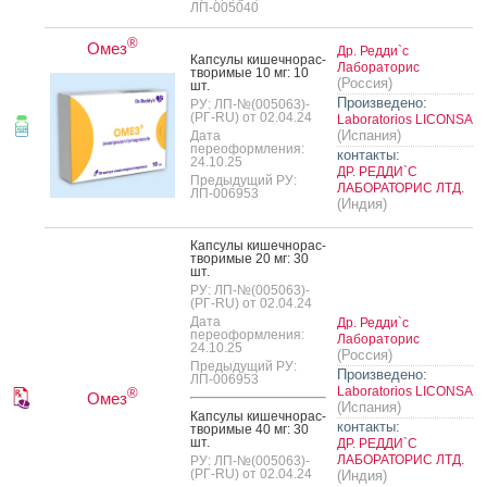
ЛП-005040
®
Омез
Др. Редди`с
Кап­су­лы ки­шеч­но­рас­
Лабораторис
тво­римые 10 мг: 10
(Россия)
шт.
Произведено:
РУ: ЛП-№(005063)-
(РГ-RU) от 02.04.24
Laboratorios LICONSA
(Испания)
Дата
переоформления:
контакты:
24.10.25
ДР. РЕДДИ`С
Предыдущий РУ:
ЛАБОРАТОРИС ЛТД.
ЛП-006953
(Индия)
Кап­су­лы ки­шеч­но­рас­
тво­римые 20 мг: 30
шт.
РУ: ЛП-№(005063)-
(РГ-RU) от 02.04.24
Дата
Др. Редди`с
переоформления:
Лабораторис
24.10.25
(Россия)
Предыдущий РУ:
Произведено:
ЛП-006953
Laboratorios LICONSA
®
Омез
(Испания)
Кап­су­лы ки­шеч­но­рас­
контакты:
тво­римые 40 мг: 30
шт.
ДР. РЕДДИ`С
ЛАБОРАТОРИС ЛТД.
РУ: ЛП-№(005063)-
(РГ-RU) от 02.04.24
(Индия)