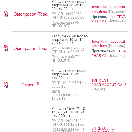
Кап­су­лы ки­шеч­но­рас­
тво­римые 20 мг: 14,
Teva Pharmaceutical
28 или 30 шт.
(Израиль)
Industries
Омепразол-Тева
РУ: ЛП-№(002468)-
Произведено:
TEVA
(РГ-RU) от 02.06.23
(Испания)
PHARMA
Предыдущий РУ:
ЛП-001970
Кап­су­лы ки­шеч­но­рас­
тво­римые 40 мг: 14,
Teva Pharmaceutical
28 или 30 шт.
(Израиль)
Industries
Омепразол-Тева
РУ: ЛП-№(002468)-
Произведено:
TEVA
(РГ-RU) от 02.06.23
(Испания)
PHARMA
Предыдущий РУ:
ЛП-001970
Кап­су­лы ки­шеч­но­рас­
тво­римые 20 мг: 30
или 50 шт.
TORRENT
РУ: П N012403/01 от
®
Омизак
PHARMACEUTICALS
03.02.12
(Индия)
Дата
переоформления:
16.09.19
Кап­су­лы 10 мг: 7, 10,
14, 20, 21, 28, 30, 40
или 100 шт.
РУ: ЛП-№(013142)-
(РГ-RU) от 12.01.26
SHREYA LIFE
Предыдущий РУ: П