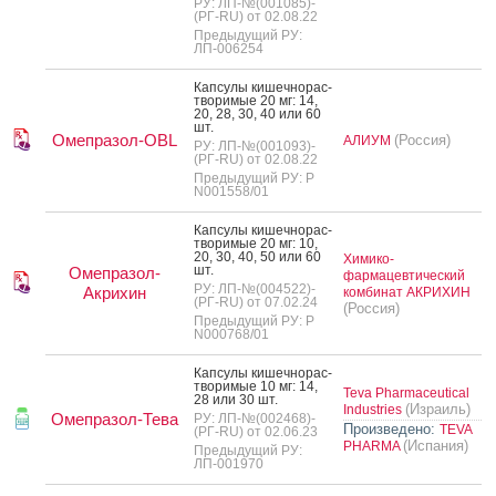
РУ: ЛП-№(001085)-
(РГ-RU) от 02.08.22
Предыдущий РУ:
ЛП-006254
Кап­су­лы ки­шеч­но­рас­
тво­римые 20 мг: 14,
20, 28, 30, 40 или 60
шт.
Омепразол-OBL
(Россия)
АЛИУМ
РУ: ЛП-№(001093)-
(РГ-RU) от 02.08.22
Предыдущий РУ: Р
N001558/01
Кап­су­лы ки­шеч­но­рас­
тво­римые 20 мг: 10,
20, 30, 40, 50 или 60
Химико-
шт.
Омепразол-
фармацевтический
РУ: ЛП-№(004522)-
Акрихин
комбинат АКРИХИН
(РГ-RU) от 07.02.24
(Россия)
Предыдущий РУ: Р
N000768/01
Кап­су­лы ки­шеч­но­рас­
тво­римые 10 мг: 14,
Teva Pharmaceutical
28 или 30 шт.
(Израиль)
Industries
Омепразол-Тева
РУ: ЛП-№(002468)-
Произведено:
TEVA
(РГ-RU) от 02.06.23
(Испания)
PHARMA
Предыдущий РУ:
ЛП-001970