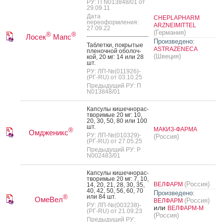
РУ: П N013848/01 от
29.09.11
Дата
CHEPLAPHARM
переоформления:
ARZNEIMITTEL
27.09.22
(Германия)
®
®
Лосек
Мапс
Произведено:
Таб­летки, пок­ры­тые
ASTRAZENECA
пле­ноч­ной обо­лоч­
(Швеция)
кой, 20 мг: 14 или 28
шт.
РУ: ЛП-№(011926)-
(РГ-RU) от 03.10.25
Предыдущий РУ: П
N013848/01
Кап­су­лы ки­шеч­но­рас­
тво­римые 20 мг: 10,
20, 30, 50, 80 или 100
шт.
МАКИЗ-ФАРМА
®
Омдженикс
РУ: ЛП-№(010329)-
(Россия)
(РГ-RU) от 27.05.25
Предыдущий РУ: Р
N002483/01
Кап­су­лы ки­шеч­но­рас­
тво­римые 20 мг: 7, 10,
(Россия)
ВЕЛФАРМ
14, 20, 21, 28, 30, 35,
40, 42, 50, 56, 60, 70
Произведено:
или 84 шт.
®
ОмеВел
(Россия)
ВЕЛФАРМ
РУ: ЛП-№(003238)-
или
ВЕЛФАРМ-М
(РГ-RU) от 21.09.23
(Россия)
Предыдущий РУ: