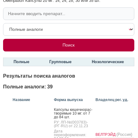
Омепразол Капсулы 20 мг: 14, 24, 28, 30 или 35 шт.
Полные
Групповые
Нозологические
Результаты поиска аналогов
Полные аналоги: 39
Название
Форма выпуска
Владелец рег. уд.
Кап­су­лы ки­шеч­но­рас­
тво­римые 10 мг: от 7
до 84 шт.
РУ: ЛП-№(003783)-
(РГ-RU) от 22.11.23
Дата
(Россия)
ВЕЛТРЭЙД
переоформления: