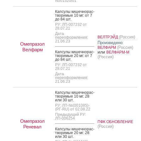
N001520/01
Кап­су­лы ки­шеч­но­рас­
тво­римые 10 мг: от 7
до 84 шт.
РУ: ЛП-007232 от
28.07.21
Дата
(Россия)
ВЕЛТРЭЙД
переоформления:
21.06.23
Произведено:
Омепразол
(Россия)
ВЕЛФАРМ
Велфарм
или
Кап­су­лы ки­шеч­но­рас­
ВЕЛФАРМ-М
тво­римые 20 мг: от 7
(Россия)
до 84 шт.
РУ: ЛП-007232 от
28.07.21
Дата
переоформления:
21.06.23
Кап­су­лы ки­шеч­но­рас­
тво­римые 10 мг: 28
или 30 шт.
РУ: ЛП-№(001085)-
(РГ-RU) от 02.08.22
Предыдущий РУ:
ЛП-006254
Омепразол
ПФК ОБНОВЛЕНИЕ
Реневал
(Россия)
Кап­су­лы ки­шеч­но­рас­
тво­римые 20 мг: 28
или 30 шт.