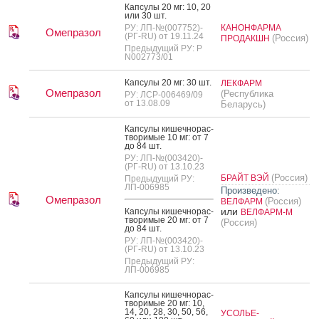
Кап­су­лы 20 мг: 10, 20
или 30 шт.
РУ: ЛП-№(007752)-
КАНОНФАРМА
Омепразол
(РГ-RU) от 19.11.24
(Россия)
ПРОДАКШН
Предыдущий РУ: Р
N002773/01
Кап­су­лы 20 мг: 30 шт.
ЛЕКФАРМ
Омепразол
(Республика
РУ: ЛСР-006469/09
от 13.08.09
Беларусь)
Кап­су­лы ки­шеч­но­рас­
тво­римые 10 мг: от 7
до 84 шт.
РУ: ЛП-№(003420)-
(РГ-RU) от 13.10.23
(Россия)
БРАЙТ ВЭЙ
Предыдущий РУ:
ЛП-006985
Произведено:
Омепразол
(Россия)
ВЕЛФАРМ
или
Кап­су­лы ки­шеч­но­рас­
ВЕЛФАРМ-М
тво­римые 20 мг: от 7
(Россия)
до 84 шт.
РУ: ЛП-№(003420)-
(РГ-RU) от 13.10.23
Предыдущий РУ:
ЛП-006985
Кап­су­лы ки­шеч­но­рас­
тво­римые 20 мг: 10,
14, 20, 28, 30, 50, 56,
УСОЛЬЕ-