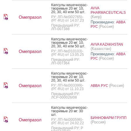
Кап­су­лы ки­шеч­но­рас­
AVVA
тво­римые 20 мг: 10,
20, 30, 40 или 50 шт.
PHARMACEUTICALS
Омепразол
(Кипр)
РУ: ЛП-№(002765)-
(РГ-RU) от 14.07.23
Произведено:
АВВА
Предыдущий РУ:
(Россия)
РУС
ЛП-007388
Кап­су­лы ки­шеч­но­рас­
тво­римые 20 мг: 10,
AVVA KAZAKHSTAN
20, 30, 40 или 50 шт.
(Казахстан)
Омепразол
РУ: ЛП-№(010103)-
Произведено:
АВВА
(РГ-RU) от 13.05.25
(Россия)
РУС
Предыдущий РУ:
ЛП-007364
Кап­су­лы ки­шеч­но­рас­
тво­римые 20 мг: 10,
20, 30, 40 или 50 шт.
Омепразол
РУ: ЛП-№(003399)-
(Россия)
АВВА РУС
(РГ-RU) от 11.10.23
Предыдущий РУ:
ЛСР-000026/08
Кап­су­лы ки­шеч­но­рас­
тво­римые 20 мг: 30
шт.
БИННОФАРМ ГРУПП
Омепразол
РУ: ЛП-№(000596)-
(Россия)
(РГ-RU) от 24.02.22
Предыдущий РУ: Р