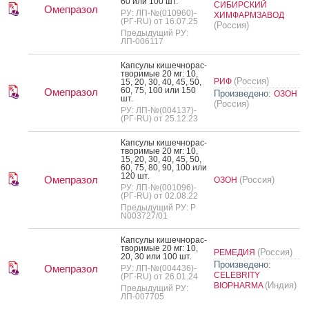
60 или 100 шт.
СИБИРСКИЙ
Омепразол
РУ: ЛП-№(010960)-
ХИМФАРМЗАВОД
(РГ-RU) от 16.07.25
(Россия)
Предыдущий РУ:
ЛП-006117
Кап­су­лы ки­шеч­но­рас­
тво­римые 20 мг: 10,
(Россия)
РИФ
15, 20, 30, 40, 45, 50,
60, 75, 100 или 150
Омепразол
Произведено:
ОЗОН
шт.
(Россия)
РУ: ЛП-№(004137)-
(РГ-RU) от 25.12.23
Кап­су­лы ки­шеч­но­рас­
тво­римые 20 мг: 10,
15, 20, 30, 40, 45, 50,
60, 75, 80, 90, 100 или
120 шт.
Омепразол
(Россия)
ОЗОН
РУ: ЛП-№(001096)-
(РГ-RU) от 02.08.22
Предыдущий РУ: Р
N003727/01
Кап­су­лы ки­шеч­но­рас­
тво­римые 20 мг: 10,
(Россия)
РЕМЕДИЯ
20, 30 или 100 шт.
Произведено:
Омепразол
РУ: ЛП-№(004436)-
CELEBRITY
(РГ-RU) от 26.01.24
(Индия)
BIOPHARMA
Предыдущий РУ:
ЛП-007705