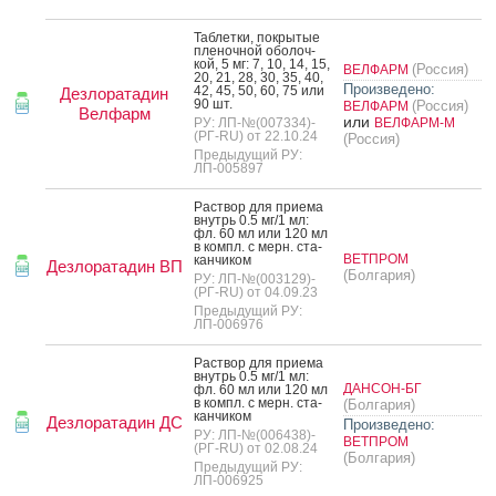
Таб­летки, пок­ры­тые
пле­ноч­ной обо­лоч­
кой, 5 мг: 7, 10, 14, 15,
(Россия)
ВЕЛФАРМ
20, 21, 28, 30, 35, 40,
Произведено:
42, 45, 50, 60, 75 или
Дезлоратадин
90 шт.
(Россия)
ВЕЛФАРМ
Велфарм
или
РУ: ЛП-№(007334)-
ВЕЛФАРМ-М
(РГ-RU) от 22.10.24
(Россия)
Предыдущий РУ:
ЛП-005897
Рас­твор для при­ема
внутрь 0.5 мг/1 мл:
фл. 60 мл или 120 мл
в компл. с мерн. ста­
ВЕТПРОМ
кан­чи­ком
Дезлоратадин ВП
(Болгария)
РУ: ЛП-№(003129)-
(РГ-RU) от 04.09.23
Предыдущий РУ:
ЛП-006976
Рас­твор для при­ема
внутрь 0.5 мг/1 мл:
ДАНСОН-БГ
фл. 60 мл или 120 мл
в компл. с мерн. ста­
(Болгария)
кан­чи­ком
Дезлоратадин ДС
Произведено:
РУ: ЛП-№(006438)-
ВЕТПРОМ
(РГ-RU) от 02.08.24
(Болгария)
Предыдущий РУ:
ЛП-006925