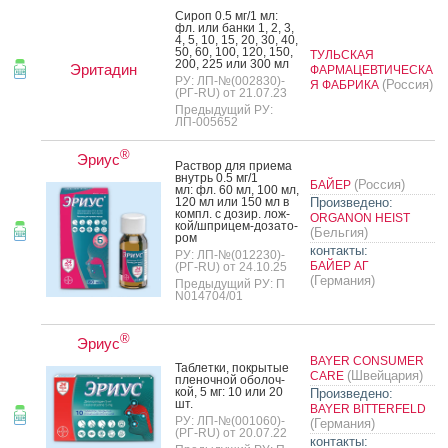
Си­роп 0.5 мг/1 мл:
фл. или бан­ки 1, 2, 3,
4, 5, 10, 15, 20, 30, 40,
50, 60, 100, 120, 150,
ТУЛЬСКАЯ
200, 225 или 300 мл
Эритадин
ФАРМАЦЕВТИЧЕСКА
РУ: ЛП-№(002830)-
(Россия)
Я ФАБРИКА
(РГ-RU) от 21.07.23
Предыдущий РУ:
ЛП-005652
®
Эриус
Рас­твор для при­ема
внутрь 0.5 мг/1
(Россия)
БАЙЕР
мл: фл. 60 мл, 100 мл,
120 мл или 150 мл в
Произведено:
компл. с до­зир. лож­
ORGANON HEIST
кой/шпри­цем-до­зато­
(Бельгия)
ром
контакты:
РУ: ЛП-№(012230)-
БАЙЕР АГ
(РГ-RU) от 24.10.25
(Германия)
Предыдущий РУ: П
N014704/01
®
Эриус
BAYER CONSUMER
Таб­летки, пок­ры­тые
(Швейцария)
CARE
пле­ноч­ной обо­лоч­
кой, 5 мг: 10 или 20
Произведено:
шт.
BAYER BITTERFELD
РУ: ЛП-№(001060)-
(Германия)
(РГ-RU) от 20.07.22
контакты: