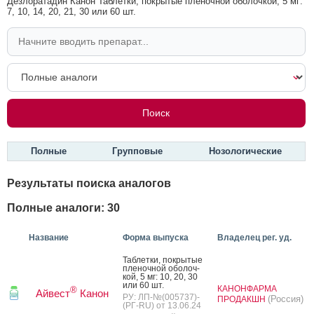
Дезлоратадин Канон Таблетки, покрытые пленочной оболочкой, 5 мг:
7, 10, 14, 20, 21, 30 или 60 шт.
Полные
Групповые
Нозологические
Результаты поиска аналогов
Полные аналоги: 30
Название
Форма выпуска
Владелец рег. уд.
Таб­летки, пок­ры­тые
пле­ноч­ной обо­лоч­
кой, 5 мг: 10, 20, 30
или 60 шт.
КАНОНФАРМА
®
Айвест
Канон
РУ: ЛП-№(005737)-
(Россия)
ПРОДАКШН
(РГ-RU) от 13.06.24