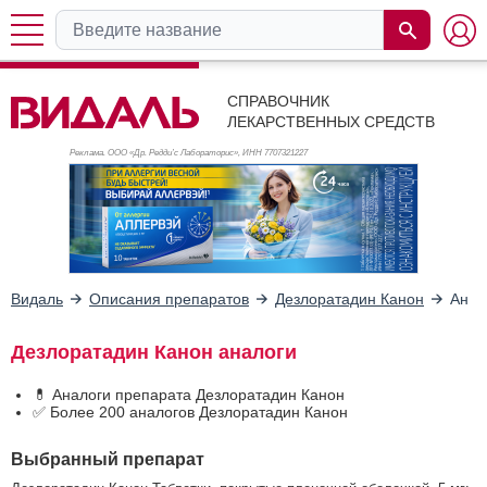
СПРАВОЧНИК
ЛЕКАРСТВЕННЫХ СРЕДСТВ
Реклама. ООО «Др. Редди’с Лабораторис», ИНН 770
7321227
Видаль
Описания препаратов
Дезлоратадин Канон
Анал
Дезлоратадин Канон аналоги
💊 Аналоги препарата Дезлоратадин Канон
✅ Более 200 аналогов Дезлоратадин Канон
Выбранный препарат