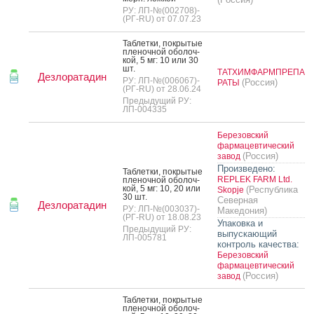
РУ: ЛП-№(002708)-
(РГ-RU) от 07.07.23
Таб­летки, пок­ры­тые
пле­ноч­ной обо­лоч­
кой, 5 мг: 10 или 30
шт.
ТАТХИМФАРМПРЕПА
Дезлоратадин
РУ: ЛП-№(006067)-
(Россия)
РАТЫ
(РГ-RU) от 28.06.24
Предыдущий РУ:
ЛП-004335
Березовский
фармацевтический
(Россия)
завод
Произведено:
Таб­летки, пок­ры­тые
REPLEK FARM Ltd.
пле­ноч­ной обо­лоч­
кой, 5 мг: 10, 20 или
(Республика
Skopje
30 шт.
Северная
Дезлоратадин
РУ: ЛП-№(003037)-
Македония)
(РГ-RU) от 18.08.23
Упаковка и
Предыдущий РУ:
выпускающий
ЛП-005781
контроль качества:
Березовский
фармацевтический
(Россия)
завод
Таб­летки, пок­ры­тые
пле­ноч­ной обо­лоч­