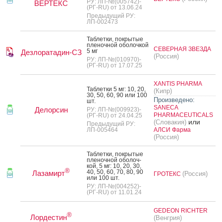
РУ: ЛП-№(005742)-
ВЕРТЕКС
(РГ-RU) от 13.06.24
Предыдущий РУ:
ЛП-002473
Таб­летки, пок­ры­тые
пле­ноч­ной обо­лоч­кой
СЕВЕРНАЯ ЗВЕЗДА
5 мг
Дезлоратадин-СЗ
(Россия)
РУ: ЛП-№(010970)-
(РГ-RU) от 17.07.25
XANTIS PHARMA
Таб­летки 5 мг: 10, 20,
(Кипр)
30, 50, 60, 90 или 100
Произведено:
шт.
SANECA
Делорсин
РУ: ЛП-№(009923)-
PHARMACEUTICALS
(РГ-RU) от 24.04.25
или
(Словакия)
Предыдущий РУ:
ЛП-005464
АЛСИ Фарма
(Россия)
Таб­летки, пок­ры­тые
пле­ноч­ной обо­лоч­
кой, 5 мг: 10, 20, 30,
®
40, 50, 60, 70, 80, 90
Лазамирт
(Россия)
ГРОТЕКС
или 100 шт.
РУ: ЛП-№(004252)-
(РГ-RU) от 11.01.24
GEDEON RICHTER
®
Лордестин
(Венгрия)