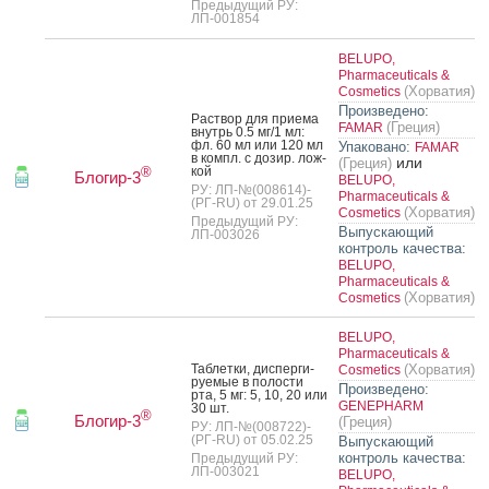
Предыдущий РУ:
ЛП-001854
BELUPO,
Pharmaceuticals &
(Хорватия)
Cosmetics
Произведено:
Рас­твор для при­ема
(Греция)
FAMAR
внутрь 0.5 мг/1 мл:
фл. 60 мл или 120 мл
Упаковано:
FAMAR
в компл. с до­зир. лож­
или
(Греция)
кой
®
Блогир-3
BELUPO,
РУ: ЛП-№(008614)-
Pharmaceuticals &
(РГ-RU) от 29.01.25
(Хорватия)
Cosmetics
Предыдущий РУ:
Выпускающий
ЛП-003026
контроль качества:
BELUPO,
Pharmaceuticals &
(Хорватия)
Cosmetics
BELUPO,
Pharmaceuticals &
Таб­летки, дис­перги­
(Хорватия)
Cosmetics
ру­емые в по­лос­ти
Произведено:
рта, 5 мг: 5, 10, 20 или
GENEPHARM
30 шт.
®
Блогир-3
(Греция)
РУ: ЛП-№(008722)-
(РГ-RU) от 05.02.25
Выпускающий
контроль качества:
Предыдущий РУ:
ЛП-003021
BELUPO,