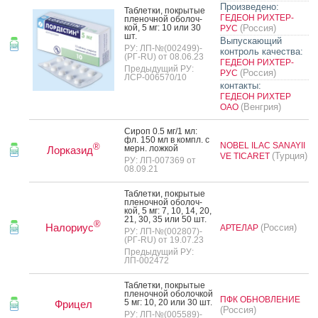
Произведено:
Таб­летки, пок­ры­тые
ГЕДЕОН РИХТЕР-
пле­ноч­ной обо­лоч­
кой, 5 мг: 10 или 30
(Россия)
РУС
шт.
Выпускающий
РУ: ЛП-№(002499)-
контроль качества:
(РГ-RU) от 08.06.23
ГЕДЕОН РИХТЕР-
Предыдущий РУ:
(Россия)
РУС
ЛСР-006570/10
контакты:
ГЕДЕОН РИХТЕР
(Венгрия)
ОАО
Си­роп 0.5 мг/1 мл:
фл. 150 мл в компл. с
NOBEL ILAC SANAYII
®
мерн. лож­кой
Лорказид
(Турция)
VE TICARET
РУ: ЛП-007369 от
08.09.21
Таб­летки, пок­ры­тые
пле­ноч­ной обо­лоч­
кой, 5 мг: 7, 10, 14, 20,
21, 30, 35 или 50 шт.
®
Налориус
(Россия)
АРТЕЛАР
РУ: ЛП-№(002807)-
(РГ-RU) от 19.07.23
Предыдущий РУ:
ЛП-002472
Таб­летки, пок­ры­тые
пле­ноч­ной обо­лоч­кой
ПФК ОБНОВЛЕНИЕ
5 мг: 10, 20 или 30 шт.
Фрицел
(Россия)
РУ: ЛП-№(005589)-