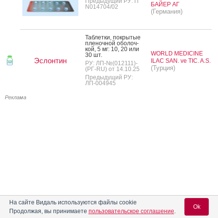
Предыдущий РУ: П
БАЙЕР АГ
N014704/02
(Германия)
Таб­летки, пок­ры­тые
пле­ноч­ной обо­лоч­
кой, 5 мг: 10, 20 или
WORLD MEDICINE
30 шт.
Эслонтин
ILAC SAN. ve TIC. A.S.
РУ: ЛП-№(012111)-
(Турция)
(РГ-RU) от 14.10.25
Предыдущий РУ:
ЛП-004945
Реклама
На сайте Видаль используются файлы cookie
Ok
Продолжая, вы принимаете
пользовательское соглашение
.