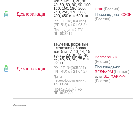
кой, 5 мг: 10, 20, 30,
40, 50, 60, 80, 90, 100,
120, 150, 180, 200,
(Россия)
РИФ
240, 250, 270, 300,
Дезлоратадин
Произведено:
ОЗОН
400, 450 или 500 шт.
(Россия)
РУ: ЛП-№(004765)-
(РГ-RU) от 01.03.24
Предыдущий РУ:
ЛП-008216
Таб­летки, пок­ры­тые
пле­ноч­ной обо­лоч­
кой, 5 мг: 7, 10, 14, 15,
20, 21, 28, 30, 35, 40,
Велфарм УК
42, 45, 50, 60, 75 или
(Россия)
90 шт.
Произведено:
РУ: ЛП-№(005287)-
Дезлоратадин
(РГ-RU) от 24.04.24
(Россия)
ВЕЛФАРМ
или
ВЕЛФАРМ-М
Дата
переоформления:
(Россия)
16.09.24
Предыдущий РУ:
ЛП-006980
Реклама