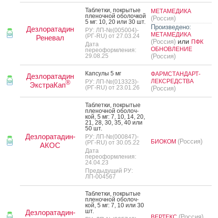
Таб­летки, пок­ры­тые
МЕТАМЕДИКА
пле­ноч­ной обо­лоч­кой
(Россия)
5 мг: 10, 20 или 30 шт.
Произведено:
Дезлоратадин
РУ: ЛП-№(005004)-
МЕТАМЕДИКА
(РГ-RU) от 27.03.24
Реневал
или
(Россия)
ПФК
Дата
ОБНОВЛЕНИЕ
переоформления:
29.08.25
(Россия)
Кап­су­лы 5 мг
ФАРМСТАНДАРТ-
Дезлоратадин
ЛЕКСРЕДСТВА
РУ: ЛП-№(013323)-
®
ЭкстраКап
(РГ-RU) от 23.01.26
(Россия)
Таб­летки, пок­ры­тые
пле­ноч­ной обо­лоч­
кой, 5 мг: 7, 10, 14, 20,
21, 28, 30, 35, 40 или
50 шт.
Дезлоратадин-
РУ: ЛП-№(000847)-
(Россия)
БИОКОМ
(РГ-RU) от 30.05.22
АКОС
Дата
переоформления:
24.04.23
Предыдущий РУ:
ЛП-004567
Таб­летки, пок­ры­тые
пле­ноч­ной обо­лоч­
кой, 5 мг: 7, 10 или 30
шт.
Дезлоратадин-
(Россия)
ВЕРТЕКС