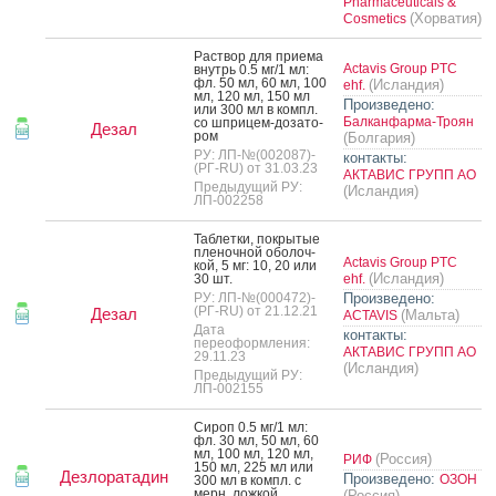
Pharmaceuticals &
(Хорватия)
Cosmetics
Рас­твор для при­ема
Actavis Group PTC
внутрь 0.5 мг/1 мл:
фл. 50 мл, 60 мл, 100
(Исландия)
ehf.
мл, 120 мл, 150 мл
Произведено:
или 300 мл в компл.
Балканфарма-Троян
со шпри­цем-до­зато­
Дезал
ром
(Болгария)
РУ: ЛП-№(002087)-
контакты:
(РГ-RU) от 31.03.23
АКТАВИС ГРУПП АО
Предыдущий РУ:
(Исландия)
ЛП-002258
Таб­летки, пок­ры­тые
пле­ноч­ной обо­лоч­
Actavis Group PTC
кой, 5 мг: 10, 20 или
(Исландия)
30 шт.
ehf.
РУ: ЛП-№(000472)-
Произведено:
(РГ-RU) от 21.12.21
Дезал
(Мальта)
ACTAVIS
Дата
контакты:
переоформления:
АКТАВИС ГРУПП АО
29.11.23
(Исландия)
Предыдущий РУ:
ЛП-002155
Си­роп 0.5 мг/1 мл:
фл. 30 мл, 50 мл, 60
мл, 100 мл, 120 мл,
(Россия)
РИФ
150 мл, 225 мл или
Дезлоратадин
Произведено:
ОЗОН
300 мл в компл. с
мерн. лож­кой
(Россия)