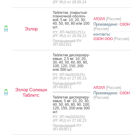
(РГ-RU) от 28.05.24
Таб­летки, пок­ры­тые
пле­ноч­ной обо­лоч­
(Россия)
АТОЛЛ
кой, 5 мг: 10, 20, 30,
40, 50, 60, 80 или 100
Произведено:
ОЗОН
шт.
Эзлор
(Россия)
РУ: ЛП-№(001251)-
контакты:
(РГ-RU) от 26.09.22
(Россия)
ОЗОН ООО
Предыдущий РУ:
ЛП-002161
Таб­летки дис­перги­ру­
емые, 2.5 мг: 10, 20,
30, 40, 50, 60, 80, 90,
100, 120, 150, 200
или 300 шт.
РУ: ЛП-№(002625)-
(РГ-RU) от 27.06.23
Предыдущий РУ:
ЛП-003671
(Россия)
АТОЛЛ
Эзлор Солюшн
Произведено:
ОЗОН
Таблетс
Таб­летки дис­перги­ру­
(Россия)
емые, 5 мг: 10, 20, 30,
40, 50, 60, 80, 90, 100,
120, 150, 200 или 300
шт.
РУ: ЛП-№(002625)-
(РГ-RU) от 27.06.23
Предыдущий РУ:
ЛП-003671