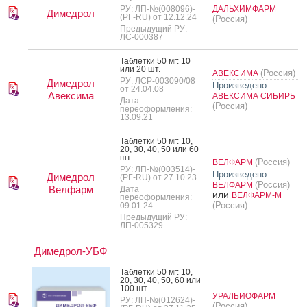
РУ: ЛП-№(008096)-
ДАЛЬХИМФАРМ
Димедрол
(РГ-RU) от 12.12.24
(Россия)
Предыдущий РУ:
ЛС-000387
Таб­летки 50 мг: 10
или 20 шт.
(Россия)
АВЕКСИМА
РУ: ЛСР-003090/08
Димедрол
Произведено:
от 24.04.08
Авексима
АВЕКСИМА СИБИРЬ
Дата
(Россия)
переоформления:
13.09.21
Таб­летки 50 мг: 10,
20, 30, 40, 50 или 60
шт.
(Россия)
ВЕЛФАРМ
РУ: ЛП-№(003514)-
Произведено:
Димедрол
(РГ-RU) от 27.10.23
(Россия)
ВЕЛФАРМ
Велфарм
Дата
или
ВЕЛФАРМ-М
переоформления:
(Россия)
09.01.24
Предыдущий РУ:
ЛП-005329
Димедрол-УБФ
Таб­летки 50 мг: 10,
20, 30, 40, 50, 60 или
100 шт.
УРАЛБИОФАРМ
РУ: ЛП-№(012624)-
(Россия)