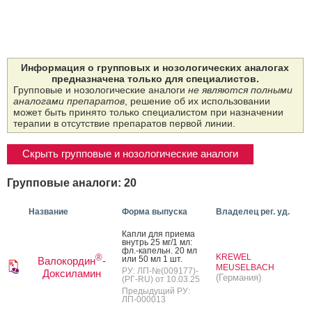
Информация о групповых и нозологических аналогах
предназначена только для специалистов.
Групповые и нозологические аналоги
не являются полными
аналогами препаратов
, решение об их использовании
может быть принято только специалистом при назначении
терапии в отсутствие препаратов первой линии.
Скрыть групповые и нозологические аналоги
Групповые аналоги: 20
Название
Форма выпуска
Владелец рег. уд.
Кап­ли для при­ема
внутрь 25 мг/1 мл:
фл.-ка­пельн. 20 мл
KREWEL
®
или 50 мл 1 шт.
Валокордин
-
MEUSELBACH
РУ: ЛП-№(009177)-
Доксиламин
(Германия)
(РГ-RU) от 10.03.25
Предыдущий РУ:
ЛП-000013