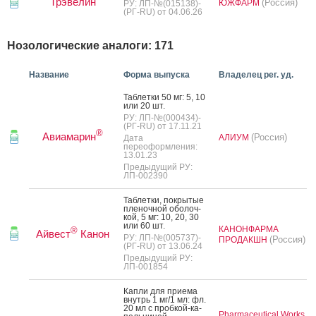
Трэвелин
(Россия)
ЮЖФАРМ
РУ: ЛП-№(015138)-
(РГ-RU) от 04.06.26
Нозологические аналоги: 171
Название
Форма выпуска
Владелец рег. уд.
Таб­летки 50 мг: 5, 10
или 20 шт.
РУ: ЛП-№(000434)-
(РГ-RU) от 17.11.21
®
Авиамарин
(Россия)
АЛИУМ
Дата
переоформления:
13.01.23
Предыдущий РУ:
ЛП-002390
Таб­летки, пок­ры­тые
пле­ноч­ной обо­лоч­
кой, 5 мг: 10, 20, 30
или 60 шт.
КАНОНФАРМА
®
Айвест
Канон
РУ: ЛП-№(005737)-
(Россия)
ПРОДАКШН
(РГ-RU) от 13.06.24
Предыдущий РУ:
ЛП-001854
Кап­ли для при­ема
внутрь 1 мг/1 мл: фл.
20 мл с проб­кой-ка­
Pharmaceutical Works