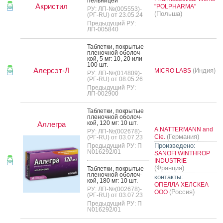
пель­ни­цей
Акристил
"POLPHARMA"
РУ: ЛП-№(005553)-
(Польша)
(РГ-RU) от 23.05.24
Предыдущий РУ:
ЛП-005840
Таб­летки, пок­ры­тые
пле­ноч­ной обо­лоч­
кой, 5 мг: 10, 20 или
100 шт.
Алерсэт-Л
(Индия)
MICRO LABS
РУ: ЛП-№(014809)-
(РГ-RU) от 08.05.26
Предыдущий РУ:
ЛП-002900
Таб­летки, пок­ры­тые
пле­ноч­ной обо­лоч­
кой, 120 мг: 10 шт.
Аллегра
A.NATTERMANN and
РУ: ЛП-№(002678)-
(Германия)
Cie.
(РГ-RU) от 03.07.23
Произведено:
Предыдущий РУ: П
N016292/01
SANOFI WINTHROP
INDUSTRIE
(Франция)
Таб­летки, пок­ры­тые
пле­ноч­ной обо­лоч­
контакты:
кой, 180 мг: 10 шт.
ОПЕЛЛА ХЕЛСКЕА
РУ: ЛП-№(002678)-
(Россия)
ООО
(РГ-RU) от 03.07.23
Предыдущий РУ: П
N016292/01