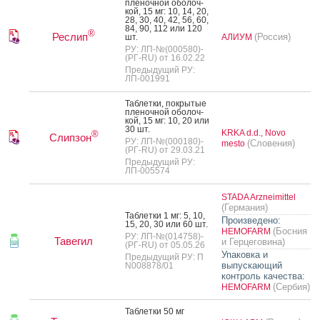
пле­ноч­ной обо­лоч­
кой, 15 мг: 10, 14, 20,
28, 30, 40, 42, 56, 60,
84, 90, 112 или 120
®
Реслип
(Россия)
шт.
АЛИУМ
РУ: ЛП-№(000580)-
(РГ-RU) от 16.02.22
Предыдущий РУ:
ЛП-001991
Таб­летки, пок­ры­тые
пле­ноч­ной обо­лоч­
кой, 15 мг: 10, 20 или
30 шт.
KRKA d.d., Novo
®
Слипзон
РУ: ЛП-№(000180)-
(Словения)
mesto
(РГ-RU) от 29.03.21
Предыдущий РУ:
ЛП-005574
STADA Arzneimittel
(Германия)
Таб­летки 1 мг: 5, 10,
Произведено:
15, 20, 30 или 60 шт.
(Босния
HEMOFARM
РУ: ЛП-№(014758)-
Тавегил
и Герцеговина)
(РГ-RU) от 05.05.26
Упаковка и
Предыдущий РУ: П
выпускающий
N008878/01
контроль качества:
(Сербия)
HEMOFARM
Таб­летки 50 мг