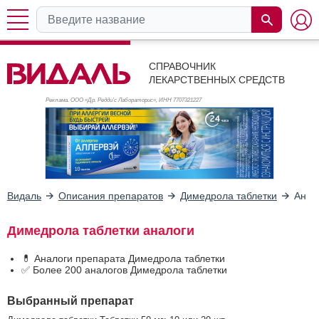
СПРАВОЧНИК
ЛЕКАРСТВЕННЫХ СРЕДСТВ
Реклама. ООО «Др. Редди’с Лабораторис», ИНН 770
7321227
Видаль
Описания препаратов
Димедрола таблетки
Анал
Димедрола таблетки аналоги
💊 Аналоги препарата Димедрола таблетки
✅ Более 200 аналогов Димедрола таблетки
Выбранный препарат