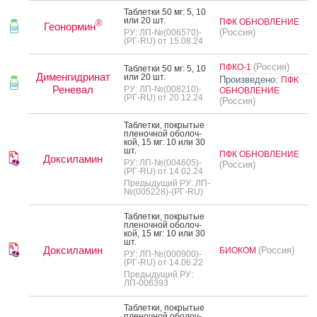
Таб­летки 50 мг: 5, 10
или 20 шт.
ПФК ОБНОВЛЕНИЕ
®
Геонормин
(Россия)
РУ: ЛП-№(006570)-
(РГ-RU) от 15.08.24
(Россия)
ПФКО-1
Таб­летки 50 мг: 5, 10
Дименгидринат
или 20 шт.
Произведено:
ПФК
Реневал
РУ: ЛП-№(008210)-
ОБНОВЛЕНИЕ
(РГ-RU) от 20.12.24
(Россия)
Таб­летки, пок­ры­тые
пле­ноч­ной обо­лоч­
кой, 15 мг: 10 или 30
шт.
ПФК ОБНОВЛЕНИЕ
Доксиламин
РУ: ЛП-№(004605)-
(Россия)
(РГ-RU) от 14.02.24
Предыдущий РУ: ЛП-
№(005228)-(РГ-RU)
Таб­летки, пок­ры­тые
пле­ноч­ной обо­лоч­
кой, 15 мг: 10 или 30
шт.
Доксиламин
(Россия)
БИОКОМ
РУ: ЛП-№(000900)-
(РГ-RU) от 14.06.22
Предыдущий РУ:
ЛП-006393
Таб­летки, пок­ры­тые
пле­ноч­ной обо­лоч­