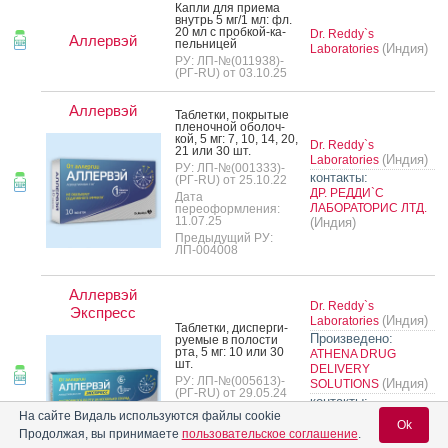
Кап­ли для при­ема
внутрь 5 мг/1 мл: фл.
20 мл с проб­кой-ка­
Dr. Reddy`s
Аллервэй
пель­ни­цей
(Индия)
Laboratories
РУ: ЛП-№(011938)-
(РГ-RU) от 03.10.25
Аллервэй
Таб­летки, пок­ры­тые
пле­ноч­ной обо­лоч­
кой, 5 мг: 7, 10, 14, 20,
Dr. Reddy`s
21 или 30 шт.
(Индия)
Laboratories
РУ: ЛП-№(001333)-
контакты:
(РГ-RU) от 25.10.22
ДР. РЕДДИ`С
Дата
ЛАБОРАТОРИС ЛТД.
переоформления:
11.07.25
(Индия)
Предыдущий РУ:
ЛП-004008
Аллервэй
Dr. Reddy`s
Экспресс
(Индия)
Laboratories
Таб­летки, дис­перги­
Произведено:
ру­емые в по­лос­ти
рта, 5 мг: 10 или 30
ATHENA DRUG
шт.
DELIVERY
РУ: ЛП-№(005613)-
(Индия)
SOLUTIONS
(РГ-RU) от 29.05.24
контакты:
Предыдущий РУ:
На сайте Видаль используются файлы cookie
ДР. РЕДДИ`С
ЛП-006153
Ok
ЛАБОРАТОРИС ЛТД.
Продолжая, вы принимаете
пользовательское соглашение
.
(Индия)