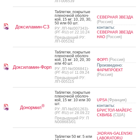
ЛП-006539
Таб­летки, пок­ры­тые
пле­ноч­ной обо­лоч­
СЕВЕРНАЯ ЗВЕЗДА
кой, 15 мг: 10, 20, 30,
(Россия)
50 или 60 шт.
Доксиламин-СЗ
контакты:
РУ: ЛП-№(007343)-
(РГ-RU) от 22.10.24
СЕВЕРНАЯ ЗВЕЗДА
(Россия)
НАО
Предыдущий РУ:
ЛП-005192
Таб­летки, пок­ры­тые
пле­ноч­ной обо­лоч­
(Россия)
кой, 15 мг: 10, 20, 30
ФОРП
или 40 шт.
Произведено:
Доксиламин-Форп
РУ: ЛП-№(006841)-
ФАРМПРОЕКТ
(РГ-RU) от 11.09.24
(Россия)
Предыдущий РУ:
ЛП-005115
Таб­летки, пок­ры­тые
пле­ноч­ной обо­лоч­
(Франция)
кой, 15 мг: 10 или 30
UPSA
шт.
контакты:
®
Донормил
РУ: ЛП-№(001263)-
БРИСТОЛ-МАЙЕРС
(РГ-RU) от 28.09.22
(США)
СКВИББ
Предыдущий РУ: П
N008683/01
JADRAN-GALENSKI
Таб­летки 50 мг: 5 или
LABORATORIJ