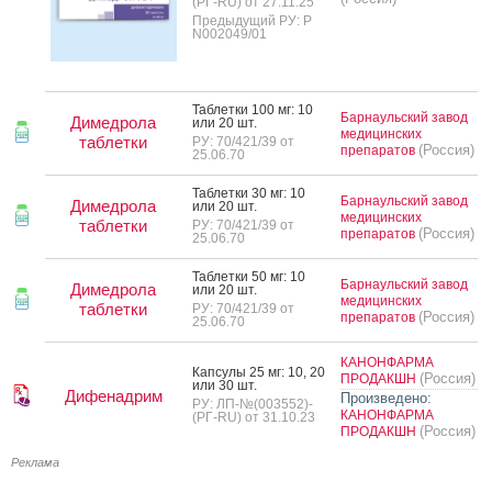
(РГ-RU) от 27.11.25
Предыдущий РУ: Р
N002049/01
Таб­летки 100 мг: 10
Барнаульский завод
Димедрола
или 20 шт.
медицинских
таблетки
РУ: 70/421/39 от
(Россия)
препаратов
25.06.70
Таб­летки 30 мг: 10
Барнаульский завод
Димедрола
или 20 шт.
медицинских
таблетки
РУ: 70/421/39 от
(Россия)
препаратов
25.06.70
Таб­летки 50 мг: 10
Барнаульский завод
Димедрола
или 20 шт.
медицинских
таблетки
РУ: 70/421/39 от
(Россия)
препаратов
25.06.70
КАНОНФАРМА
Кап­су­лы 25 мг: 10, 20
(Россия)
ПРОДАКШН
или 30 шт.
Дифенадрим
Произведено:
РУ: ЛП-№(003552)-
КАНОНФАРМА
(РГ-RU) от 31.10.23
(Россия)
ПРОДАКШН
Реклама