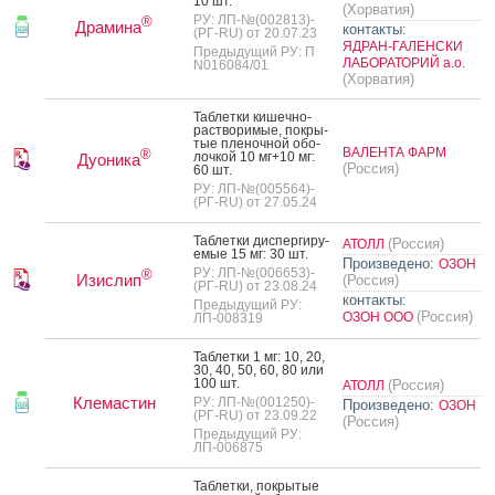
10 шт.
(Хорватия)
РУ: ЛП-№(002813)-
®
Драмина
контакты:
(РГ-RU) от 20.07.23
ЯДРАН-ГАЛЕНСКИ
Предыдущий РУ: П
ЛАБОРАТОРИЙ а.о.
N016084/01
(Хорватия)
Таб­летки ки­шеч­но­
рас­тво­римые, пок­ры­
тые пле­ноч­ной обо­
ВАЛЕНТА ФАРМ
®
лоч­кой 10 мг+10 мг:
Дуоника
(Россия)
60 шт.
РУ: ЛП-№(005564)-
(РГ-RU) от 27.05.24
Таб­летки дис­перги­ру­
(Россия)
АТОЛЛ
емые 15 мг: 30 шт.
Произведено:
ОЗОН
РУ: ЛП-№(006653)-
®
Изислип
(Россия)
(РГ-RU) от 23.08.24
контакты:
Предыдущий РУ:
(Россия)
ОЗОН ООО
ЛП-008319
Таб­летки 1 мг: 10, 20,
30, 40, 50, 60, 80 или
100 шт.
(Россия)
АТОЛЛ
Клемастин
РУ: ЛП-№(001250)-
Произведено:
ОЗОН
(РГ-RU) от 23.09.22
(Россия)
Предыдущий РУ:
ЛП-006875
Таб­летки, пок­ры­тые