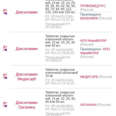
кой, 15 мг: 10, 14, 20,
28, 30, 40, 42, 50, 56,
ПРОМОМЕД РУС
60, 70, 84, 90, 112,
(Россия)
Доксиламин
120, 140 или 150 шт.
Произведено:
РУ: ЛП-№(011236)-
(Россия)
БИОХИМИК
(РГ-RU) от 01.02.22
Предыдущий РУ:
ЛП-007841
Таб­летки, пок­ры­тые
пле­ноч­ной обо­лоч­
НПО ФармВИЛАР
кой, 15 мг: 10, 20, 30
(Россия)
или 40 шт.
Доксиламин
Произведено:
НПО
РУ: ЛП-№(010359)-
(РГ-RU) от 29.05.25
ФармВИЛАР
(Россия)
Предыдущий РУ:
ЛП-005415
Таб­летки, пок­ры­тые
пле­ноч­ной обо­лоч­кой
Доксиламин
15 мг
(Россия)
МЕДИСОРБ
Медисорб
РУ: ЛП-№(012104)-
(РГ-RU) от 14.10.25
Таб­летки, пок­ры­тые
пле­ноч­ной обо­лоч­
кой, 15 мг: 10, 20, 30,
40 или 50 шт.
Доксиламин
(Россия)
ОРГАНИКА
РУ: ЛП-№(004960)-
Органика
(РГ-RU) от 22.03.24
Предыдущий РУ: