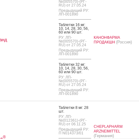
№(005570)-(РГ-
RU) от 27.05.24
Предыдущий РУ:
ЛП-001890
Таб­летки 16 мг:
10, 14, 28, 30, 56,
60 или 90 шт.
РУ: ЛП-
КАНОНФАРМА
анд
№(005570)-(РГ-
(Россия)
ПРОДАКШН
RU) от 27.05.24
Предыдущий РУ:
ЛП-001890
Таб­летки 32 мг:
10, 14, 28, 30, 56,
60 или 90 шт.
РУ: ЛП-
№(005570)-(РГ-
RU) от 27.05.24
Предыдущий РУ:
ЛП-001890
Таб­летки 8 мг: 28
шт.
РУ: ЛП-
№(012361)-(РГ-
RU) от 06.11.25
CHEPLAPHARM
Предыдущий РУ:
ARZNEIMITTEL
П N014373/01
(Германия)
®
нд