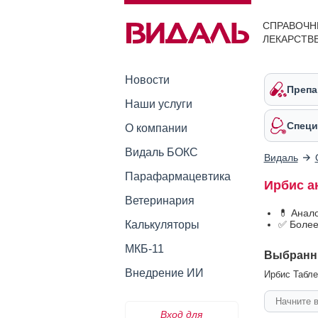
СПРАВОЧН
ЛЕКАРСТВ
Новости
Препа
Наши услуги
Специ
О компании
Видаль БОКС
Видаль
Парафармацевтика
Ирбис а
Ветеринария
💊 Анал
Калькуляторы
✅ Более
МКБ-11
Выбранн
Внедрение ИИ
Ирбис Таблет
Вход для