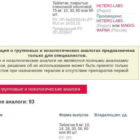
Таб­летки, пок­ры­тые
HETERO LABS
пле­ноч­ной обо­лоч­кой,
(Индия)
75 мг: 10, 30, 60 или 90
шт.
Произведено:
РУ: ЛП-№(009314)-(РГ-
HETERO LABS
RU) от 19.03.25
или
(Индия)
МАКИЗ-
Предыдущий РУ:
(Россия)
ФАРМА
ЛП-003847
ция о групповых и нозологических аналогах предназначена
только для специалистов.
 и нозологические аналоги
не являются полными аналогами
ов
, решение об их использовании может быть принято только
том при назначении терапии в отсутствие препаратов первой
групповые и нозологические аналоги
е аналоги: 93
ие
Форма выпуска
Владелец рег. уд.
Таб­летки 8 мг: 10,
14, 28, 30, 56, 60
или 90 шт.
РУ: ЛП-