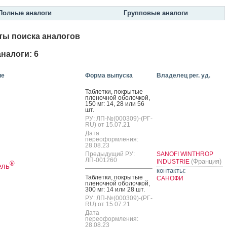
Полные аналоги
Групповые аналоги
ты поиска аналогов
налоги: 6
ие
Форма выпуска
Владелец рег. уд.
Таб­летки, пок­ры­тые
пле­ноч­ной обо­лоч­кой,
150 мг: 14, 28 или 56
шт.
РУ: ЛП-№(000309)-(РГ-
RU) от 15.07.21
Дата
переоформления:
28.08.23
Предыдущий РУ:
SANOFI WINTHROP
ЛП-001260
(Франция)
INDUSTRIE
®
ель
контакты:
Таб­летки, пок­ры­тые
САНОФИ
пле­ноч­ной обо­лоч­кой,
300 мг: 14 или 28 шт.
РУ: ЛП-№(000309)-(РГ-
RU) от 15.07.21
Дата
переоформления:
28.08.23