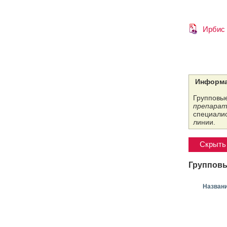
Ирбис
Информа
Групповые
препарат
специалис
линии.
Скрыть 
Групповы
Назван