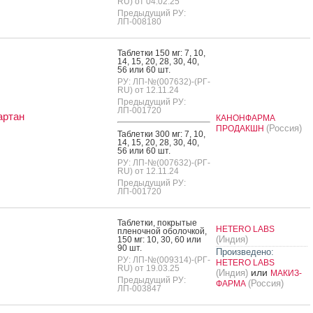
RU) от 04.02.25
Предыдущий РУ:
ЛП-008180
Таб­летки 150 мг: 7, 10,
14, 15, 20, 28, 30, 40,
56 или 60 шт.
РУ: ЛП-№(007632)-(РГ-
RU) от 12.11.24
Предыдущий РУ:
ЛП-001720
артан
КАНОНФАРМА
(Россия)
ПРОДАКШН
Таб­летки 300 мг: 7, 10,
14, 15, 20, 28, 30, 40,
56 или 60 шт.
РУ: ЛП-№(007632)-(РГ-
RU) от 12.11.24
Предыдущий РУ:
ЛП-001720
Таб­летки, пок­ры­тые
HETERO LABS
пле­ноч­ной обо­лоч­кой,
(Индия)
150 мг: 10, 30, 60 или
90 шт.
Произведено:
РУ: ЛП-№(009314)-(РГ-
HETERO LABS
RU) от 19.03.25
или
(Индия)
МАКИЗ-
Предыдущий РУ:
(Россия)
ФАРМА
ЛП-003847