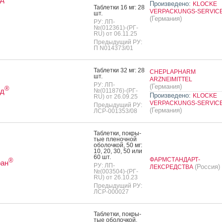
Произведено:
KLOCKE
Таб­летки 16 мг: 28
VERPACKUNGS-SERVIC
шт.
(Германия)
РУ: ЛП-
№(012361)-(РГ-
RU) от 06.11.25
Предыдущий РУ:
П N014373/01
Таб­летки 32 мг: 28
CHEPLAPHARM
шт.
ARZNEIMITTEL
РУ: ЛП-
(Германия)
®
нд
№(011876)-(РГ-
Произведено:
KLOCKE
RU) от 26.09.25
VERPACKUNGS-SERVIC
Предыдущий РУ:
(Германия)
ЛСР-001353/08
Таб­летки, пок­ры­
тые пле­ноч­ной
обо­лоч­кой, 50 мг:
10, 20, 30, 50 или
60 шт.
ФАРМСТАНДАРТ-
®
ран
РУ: ЛП-
(Россия)
ЛЕКСРЕДСТВА
№(003504)-(РГ-
RU) от 26.10.23
Предыдущий РУ:
ЛСР-000027
Таб­летки, пок­ры­
тые обо­лоч­кой,