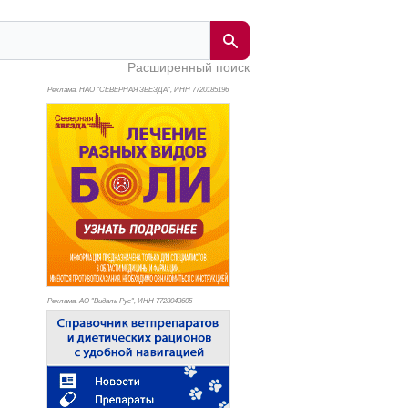
Расширенный поиск
Реклама. НАО "СЕВЕРНАЯ ЗВЕЗДА", ИНН 772
0185196
Реклама. АО "Видаль Рус", ИНН 772
8043605