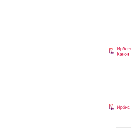
Ирбес
Канон
Ирбис