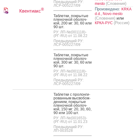
Предыдущий РУ:
(Словения)
mesto
ЛСР-005227/09
Произведено:
KRKA
®
Квентиакс
d.d., Novo mesto
Таб­летки, пок­ры­тые
или
(Словения)
пле­ноч­ной обо­лоч­
(Россия)
КРКА-РУС
кой, 200 мг: 30, 60 или
90 шт.
РУ: ЛП-№(001118)-
(РГ-RU) от 11.08.22
Предыдущий РУ:
ЛСР-005227/09
Таб­летки, пок­ры­тые
пле­ноч­ной обо­лоч­
кой, 300 мг: 30, 60 или
90 шт.
РУ: ЛП-№(001118)-
(РГ-RU) от 11.08.22
Предыдущий РУ:
ЛСР-005227/09
Таб­летки с про­лон­ги­
рован­ным выс­во­бож­
де­ни­ем, пок­ры­тые
пле­ноч­ной обо­лоч­
кой, 150 мг: 20, 30, 60,
90 или 100 шт.
РУ: ЛП-№(001653)-
(РГ-RU) от 11.01.23
Предыдущий РУ:
ЛП-003528