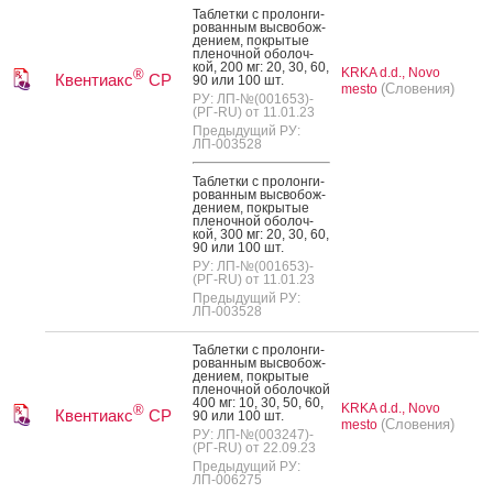
Таб­летки с про­лон­ги­
рован­ным выс­во­бож­
де­ни­ем, пок­ры­тые
пле­ноч­ной обо­лоч­
кой, 200 мг: 20, 30, 60,
KRKA d.d., Novo
®
Квентиакс
СР
90 или 100 шт.
(Словения)
mesto
РУ: ЛП-№(001653)-
(РГ-RU) от 11.01.23
Предыдущий РУ:
ЛП-003528
Таб­летки с про­лон­ги­
рован­ным выс­во­бож­
де­ни­ем, пок­ры­тые
пле­ноч­ной обо­лоч­
кой, 300 мг: 20, 30, 60,
90 или 100 шт.
РУ: ЛП-№(001653)-
(РГ-RU) от 11.01.23
Предыдущий РУ:
ЛП-003528
Таб­летки с про­лон­ги­
рован­ным выс­во­бож­
де­ни­ем, пок­ры­тые
пле­ноч­ной обо­лоч­кой
400 мг: 10, 30, 50, 60,
KRKA d.d., Novo
®
Квентиакс
СР
90 или 100 шт.
(Словения)
mesto
РУ: ЛП-№(003247)-
(РГ-RU) от 22.09.23
Предыдущий РУ:
ЛП-006275