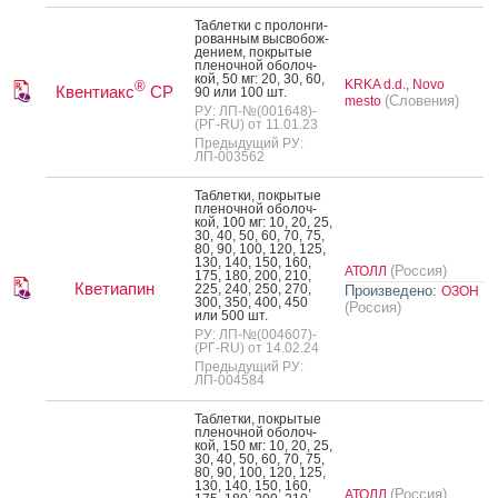
Таб­летки с про­лон­ги­
рован­ным выс­во­бож­
де­ни­ем, пок­ры­тые
пле­ноч­ной обо­лоч­
кой, 50 мг: 20, 30, 60,
KRKA d.d., Novo
®
Квентиакс
СР
90 или 100 шт.
(Словения)
mesto
РУ: ЛП-№(001648)-
(РГ-RU) от 11.01.23
Предыдущий РУ:
ЛП-003562
Таб­летки, пок­ры­тые
пле­ноч­ной обо­лоч­
кой, 100 мг: 10, 20, 25,
30, 40, 50, 60, 70, 75,
80, 90, 100, 120, 125,
130, 140, 150, 160,
(Россия)
АТОЛЛ
175, 180, 200, 210,
Кветиапин
225, 240, 250, 270,
Произведено:
ОЗОН
300, 350, 400, 450
(Россия)
или 500 шт.
РУ: ЛП-№(004607)-
(РГ-RU) от 14.02.24
Предыдущий РУ:
ЛП-004584
Таб­летки, пок­ры­тые
пле­ноч­ной обо­лоч­
кой, 150 мг: 10, 20, 25,
30, 40, 50, 60, 70, 75,
80, 90, 100, 120, 125,
130, 140, 150, 160,
(Россия)
АТОЛЛ