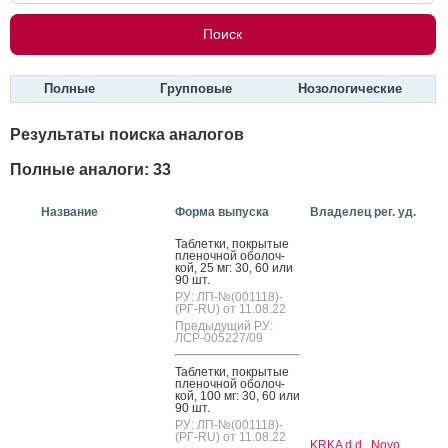
Полные
Групповые
Нозологические
Результаты поиска аналогов
Полные аналоги: 33
Название
Форма выпуска
Владелец рег. уд.
Таб­летки, пок­ры­тые
пле­ноч­ной обо­лоч­
кой, 25 мг: 30, 60 или
90 шт.
РУ: ЛП-№(001118)-
(РГ-RU) от 11.08.22
Предыдущий РУ:
ЛСР-005227/09
Таб­летки, пок­ры­тые
пле­ноч­ной обо­лоч­
кой, 100 мг: 30, 60 или
90 шт.
РУ: ЛП-№(001118)-
(РГ-RU) от 11.08.22
KRKA d.d., Novo