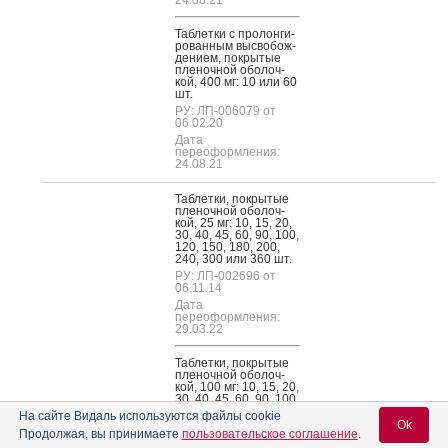
Таб­летки с про­лон­ги­
рован­ным выс­во­бож­
де­ни­ем, пок­ры­тые
пле­ноч­ной обо­лоч­
кой, 400 мг: 10 или 60
шт.
РУ: ЛП-006079 от
06.02.20
Дата
переоформления:
24.08.21
Таб­летки, пок­ры­тые
пле­ноч­ной обо­лоч­
кой, 25 мг: 10, 15, 20,
30, 40, 45, 60, 90, 100,
120, 150, 180, 200,
240, 300 или 360 шт.
РУ: ЛП-002696 от
06.11.14
Дата
переоформления:
29.03.22
Таб­летки, пок­ры­тые
пле­ноч­ной обо­лоч­
кой, 100 мг: 10, 15, 20,
30, 40, 45, 60, 90, 100,
УСОЛЬЕ-
120, 150, 180, 200,
На сайте Видаль используются файлы cookie
СИБИРСКИЙ
240, 300 или 360 шт.
Ok
Кветиапин-Алиум
Продолжая, вы принимаете
пользовательское соглашение
.
ХИМФАРМЗАВОД
РУ: ЛП-002696 от