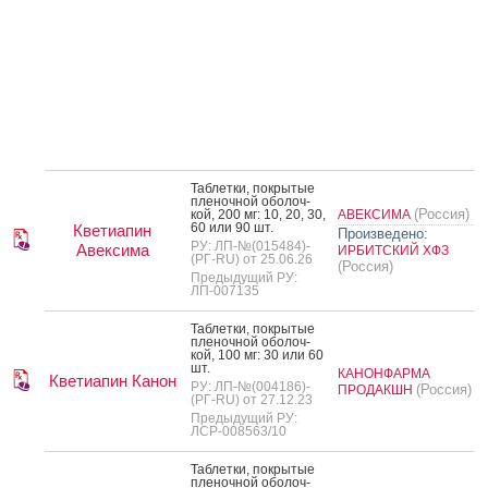
Таб­летки, пок­ры­тые
пле­ноч­ной обо­лоч­
(Россия)
кой, 200 мг: 10, 20, 30,
АВЕКСИМА
60 или 90 шт.
Кветиапин
Произведено:
РУ: ЛП-№(015484)-
Авексима
ИРБИТСКИЙ ХФЗ
(РГ-RU) от 25.06.26
(Россия)
Предыдущий РУ:
ЛП-007135
Таб­летки, пок­ры­тые
пле­ноч­ной обо­лоч­
кой, 100 мг: 30 или 60
шт.
КАНОНФАРМА
Кветиапин Канон
РУ: ЛП-№(004186)-
(Россия)
ПРОДАКШН
(РГ-RU) от 27.12.23
Предыдущий РУ:
ЛСР-008563/10
Таб­летки, пок­ры­тые
пле­ноч­ной обо­лоч­