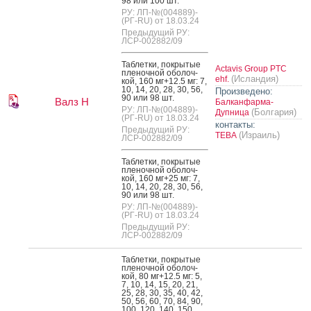
98 или 100 шт.
РУ: ЛП-№(004889)-
(РГ-RU) от 18.03.24
Предыдущий РУ:
ЛСР-002882/09
Таб­летки, пок­ры­тые
Actavis Group PTC
пле­ноч­ной обо­лоч­
(Исландия)
ehf.
кой, 160 мг+12.5 мг: 7,
10, 14, 20, 28, 30, 56,
Произведено:
90 или 98 шт.
Валз Н
Балканфарма-
РУ: ЛП-№(004889)-
(Болгария)
Дупница
(РГ-RU) от 18.03.24
контакты:
Предыдущий РУ:
(Израиль)
ТЕВА
ЛСР-002882/09
Таб­летки, пок­ры­тые
пле­ноч­ной обо­лоч­
кой, 160 мг+25 мг: 7,
10, 14, 20, 28, 30, 56,
90 или 98 шт.
РУ: ЛП-№(004889)-
(РГ-RU) от 18.03.24
Предыдущий РУ:
ЛСР-002882/09
Таб­летки, пок­ры­тые
пле­ноч­ной обо­лоч­
кой, 80 мг+12.5 мг: 5,
7, 10, 14, 15, 20, 21,
25, 28, 30, 35, 40, 42,
50, 56, 60, 70, 84, 90,
100, 120, 140, 150,