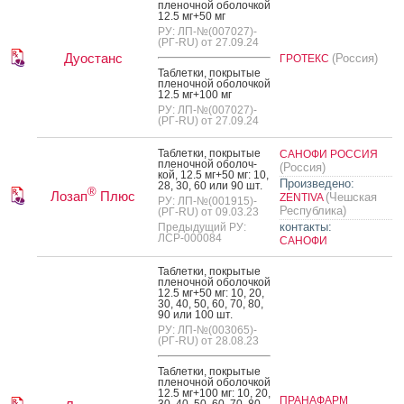
пле­ноч­ной обо­лоч­кой
12.5 мг+50 мг
РУ: ЛП-№(007027)-
(РГ-RU) от 27.09.24
Дуостанс
(Россия)
ГРОТЕКС
Таб­летки, пок­ры­тые
пле­ноч­ной обо­лоч­кой
12.5 мг+100 мг
РУ: ЛП-№(007027)-
(РГ-RU) от 27.09.24
Таб­летки, пок­ры­тые
САНОФИ РОССИЯ
пле­ноч­ной обо­лоч­
(Россия)
кой, 12.5 мг+50 мг: 10,
Произведено:
28, 30, 60 или 90 шт.
®
Лозап
Плюс
(Чешская
ZENTIVA
РУ: ЛП-№(001915)-
Республика)
(РГ-RU) от 09.03.23
контакты:
Предыдущий РУ:
ЛСР-000084
САНОФИ
Таб­летки, пок­ры­тые
пле­ноч­ной обо­лоч­кой
12.5 мг+50 мг: 10, 20,
30, 40, 50, 60, 70, 80,
90 или 100 шт.
РУ: ЛП-№(003065)-
(РГ-RU) от 28.08.23
Таб­летки, пок­ры­тые
пле­ноч­ной обо­лоч­кой
12.5 мг+100 мг: 10, 20,
ПРАНАФАРМ
30, 40, 50, 60, 70, 80,