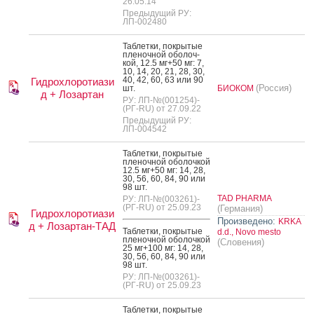
26.05.14
Предыдущий РУ:
ЛП-002480
Таб­летки, пок­ры­тые
пле­ноч­ной обо­лоч­
кой, 12.5 мг+50 мг: 7,
10, 14, 20, 21, 28, 30,
40, 42, 60, 63 или 90
Гидрохлоротиази
(Россия)
шт.
БИОКОМ
д + Лозартан
РУ: ЛП-№(001254)-
(РГ-RU) от 27.09.22
Предыдущий РУ:
ЛП-004542
Таб­летки, пок­ры­тые
пле­ноч­ной обо­лоч­кой
12.5 мг+50 мг: 14, 28,
30, 56, 60, 84, 90 или
98 шт.
TAD PHARMA
РУ: ЛП-№(003261)-
(РГ-RU) от 25.09.23
(Германия)
Гидрохлоротиази
Произведено:
KRKA
д + Лозартан-ТАД
Таб­летки, пок­ры­тые
d.d., Novo mesto
пле­ноч­ной обо­лоч­кой
(Словения)
25 мг+100 мг: 14, 28,
30, 56, 60, 84, 90 или
98 шт.
РУ: ЛП-№(003261)-
(РГ-RU) от 25.09.23
Таб­летки, пок­ры­тые