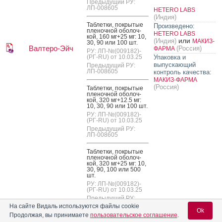
Предыдущий РУ:
ЛП-008605
HETERO LABS
(Индия)
Таб­летки, пок­ры­тые
Произведено:
пле­ноч­ной обо­лоч­
HETERO LABS
кой, 160 мг+25 мг: 10,
или
(Индия)
МАКИЗ-
30, 90 или 100 шт.
Валтеро-Эйч
(Россия)
ФАРМА
РУ: ЛП-№(009182)-
(РГ-RU) от 10.03.25
Упаковка и
выпускающий
Предыдущий РУ:
ЛП-008605
контроль качества:
МАКИЗ-ФАРМА
(Россия)
Таб­летки, пок­ры­тые
пле­ноч­ной обо­лоч­
кой, 320 мг+12.5 мг:
10, 30, 90 или 100 шт.
РУ: ЛП-№(009182)-
(РГ-RU) от 10.03.25
Предыдущий РУ:
ЛП-008605
Таб­летки, пок­ры­тые
пле­ноч­ной обо­лоч­
кой, 320 мг+25 мг: 10,
30, 90, 100 или 500
шт.
РУ: ЛП-№(009182)-
(РГ-RU) от 10.03.25
Предыдущий РУ:
ЛП-008605
На сайте Видаль используются файлы cookie
Ok
Продолжая, вы принимаете
пользовательское соглашение
.
Таб­летки, пок­ры­тые