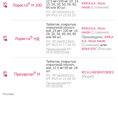
12.5 мг+100 мг: 10, 14,
KRKA d.d., Novo
®
15, 28, 30, 50, 56, 60,
Лориста
Н 100
(Словения)
mesto
84 или 90 шт.
РУ: ЛП-№(002013)-
(РГ-RU) от 22.03.23
Таб­летки, пок­ры­тые
пле­ноч­ной обо­лоч­
KRKA d.d., Novo
кой, 25 мг+ 100 мг: 14,
(Словения)
mesto
28, 30, 56, 60, 84, 90
Произведено:
или 98 шт.
KRKA
®
Лориста
НД
d.d., Novo mesto
РУ: ЛП-№(001992)-
или
(РГ-RU) от 17.03.23
(Словения)
(Россия)
КРКА-РУС
Предыдущий РУ:
ЛСР-002031/08
Таб­летки, пок­ры­тые
пле­ноч­ной обо­лоч­
кой, 12.5 мг+50 мг: 28
шт.
IPCA LABORATORIES
®
Презартан
Н
РУ: ЛП-№(005531)-
(Индия)
(РГ-RU) от 21.05.24
Предыдущий РУ:
ЛП-001049
Реклама