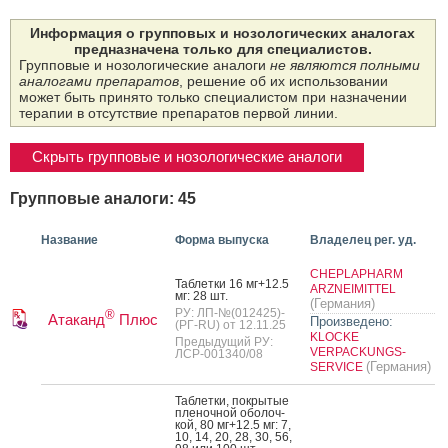
Информация о групповых и нозологических аналогах
предназначена только для специалистов.
Групповые и нозологические аналоги
не являются полными
аналогами препаратов
, решение об их использовании
может быть принято только специалистом при назначении
терапии в отсутствие препаратов первой линии.
Скрыть групповые и нозологические аналоги
Групповые аналоги: 45
Название
Форма выпуска
Владелец рег. уд.
CHEPLAPHARM
Таб­летки 16 мг+12.5
ARZNEIMITTEL
мг: 28 шт.
(Германия)
РУ: ЛП-№(012425)-
®
Атаканд
Плюс
Произведено:
(РГ-RU) от 12.11.25
KLOCKE
Предыдущий РУ:
VERPACKUNGS-
ЛСР-001340/08
(Германия)
SERVICE
Таб­летки, пок­ры­тые
пле­ноч­ной обо­лоч­
кой, 80 мг+12.5 мг: 7,
10, 14, 20, 28, 30, 56,