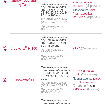
Гидрохлоротиази
Pharmaceutical
д-Тева
Таб­летки, пок­ры­тые
(Израиль)
Industries
пле­ноч­ной обо­лоч­
кой, 25 мг+100 мг: 14,
Упаковано:
Teva
28, 30, 50, 56, 60, 84,
Pharmaceutical
90 или 280 шт.
(Израиль)
Industries
РУ: ЛП-№(005474)-
(РГ-RU) от 16.05.24
Предыдущий РУ:
ЛП-001671
Таб­летки, пок­ры­тые
пле­ноч­ной обо­лоч­
кой, 100 мг+12.5 мг:
30 или 90 шт.
®
Лориста
H 100
(Словения)
KRKA
РУ: ЛП-002022 от
05.03.13
Предыдущий РУ:
ЛП-002022
Таб­летки, пок­ры­тые
пле­ноч­ной обо­лоч­кой
KRKA d.d., Novo
12.5 мг+50 мг: 14, 28,
(Словения)
mesto
30, 56, 60, 84, 90 или
Произведено:
98 шт.
KRKA
®
Лориста
Н
d.d., Novo mesto
РУ: ЛП-№(001972)-
или
(РГ-RU) от 15.03.23
(Словения)
(Россия)
КРКА-РУС
Предыдущий РУ:
ЛСР-001564/08
Таб­летки, пок­ры­тые
пле­ноч­ной обо­лоч­кой