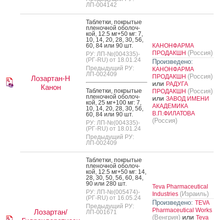
ЛП-004142
Таб­летки, пок­ры­тые
пле­ноч­ной обо­лоч­
кой, 12.5 мг+50 мг: 7,
10, 14, 20, 28, 30, 56,
60, 84 или 90 шт.
КАНОНФАРМА
(Россия)
ПРОДАКШН
РУ: ЛП-№(004335)-
(РГ-RU) от 18.01.24
Произведено:
Предыдущий РУ:
КАНОНФАРМА
ЛП-002409
(Россия)
ПРОДАКШН
Лозартан-Н
или
РАДУГА
Канон
Таб­летки, пок­ры­тые
(Россия)
ПРОДАКШН
пле­ноч­ной обо­лоч­
или
ЗАВОД ИМЕНИ
кой, 25 мг+100 мг: 7,
АКАДЕМИКА
10, 14, 20, 28, 30, 56,
В.П.ФИЛАТОВА
60, 84 или 90 шт.
(Россия)
РУ: ЛП-№(004335)-
(РГ-RU) от 18.01.24
Предыдущий РУ:
ЛП-002409
Таб­летки, пок­ры­тые
пле­ноч­ной обо­лоч­
кой, 12.5 мг+50 мг: 14,
28, 30, 50, 56, 60, 84,
90 или 280 шт.
Teva Pharmaceutical
РУ: ЛП-№(005474)-
(Израиль)
Industries
(РГ-RU) от 16.05.24
Произведено:
TEVA
Предыдущий РУ:
Pharmaceutical Works
Лозартан/
ЛП-001671
или
(Венгрия)
Teva