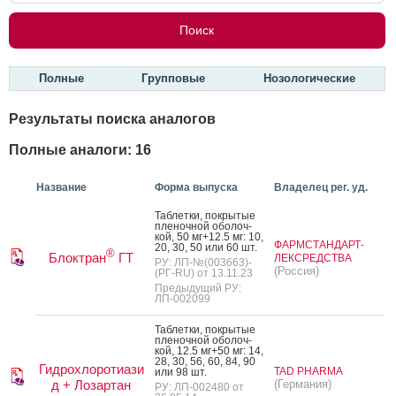
Полные
Групповые
Нозологические
Результаты поиска аналогов
Полные аналоги: 16
Название
Форма выпуска
Владелец рег. уд.
Таб­летки, пок­ры­тые
пле­ноч­ной обо­лоч­
кой, 50 мг+12.5 мг: 10,
ФАРМСТАНДАРТ-
20, 30, 50 или 60 шт.
®
Блоктран
ГТ
ЛЕКСРЕДСТВА
РУ: ЛП-№(003663)-
(Россия)
(РГ-RU) от 13.11.23
Предыдущий РУ:
ЛП-002099
Таб­летки, пок­ры­тые
пле­ноч­ной обо­лоч­
кой, 12.5 мг+50 мг: 14,
28, 30, 56, 60, 84, 90
Гидрохлоротиази
TAD PHARMA
или 98 шт.
д + Лозартан
(Германия)
РУ: ЛП-002480 от