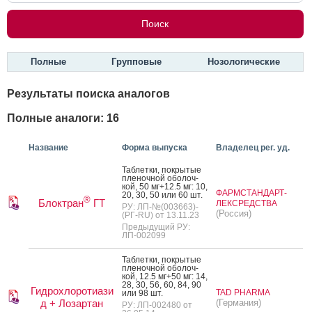
Полные
Групповые
Нозологические
Результаты поиска аналогов
Полные аналоги: 16
Название
Форма выпуска
Владелец рег. уд.
Таб­летки, пок­ры­тые
пле­ноч­ной обо­лоч­
кой, 50 мг+12.5 мг: 10,
ФАРМСТАНДАРТ-
20, 30, 50 или 60 шт.
®
Блоктран
ГТ
ЛЕКСРЕДСТВА
РУ: ЛП-№(003663)-
(Россия)
(РГ-RU) от 13.11.23
Предыдущий РУ:
ЛП-002099
Таб­летки, пок­ры­тые
пле­ноч­ной обо­лоч­
кой, 12.5 мг+50 мг: 14,
28, 30, 56, 60, 84, 90
Гидрохлоротиази
TAD PHARMA
или 98 шт.
д + Лозартан
(Германия)
РУ: ЛП-002480 от