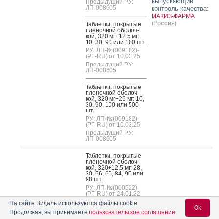
выпускающий
Предыдущий РУ:
ЛП-008605
контроль качества:
МАКИЗ-ФАРМА
(Россия)
Таб­летки, пок­ры­тые
пле­ноч­ной обо­лоч­
кой, 320 мг+12.5 мг:
10, 30, 90 или 100 шт.
РУ: ЛП-№(009182)-
(РГ-RU) от 10.03.25
Предыдущий РУ:
ЛП-008605
Таб­летки, пок­ры­тые
пле­ноч­ной обо­лоч­
кой, 320 мг+25 мг: 10,
30, 90, 100 или 500
шт.
РУ: ЛП-№(009182)-
(РГ-RU) от 10.03.25
Предыдущий РУ:
ЛП-008605
Таб­летки, пок­ры­тые
пле­ноч­ной обо­лоч­
кой, 320+12.5 мг: 28,
30, 56, 60, 84, 90 или
98 шт.
РУ: ЛП-№(000522)-
(РГ-RU) от 24.01.22
Предыдущий РУ:
На сайте Видаль используются файлы cookie
ЛП-003177
Ok
®
Вальсакор
Н
Продолжая, вы принимаете
пользовательское соглашение
.
KRKA d.d., Novo