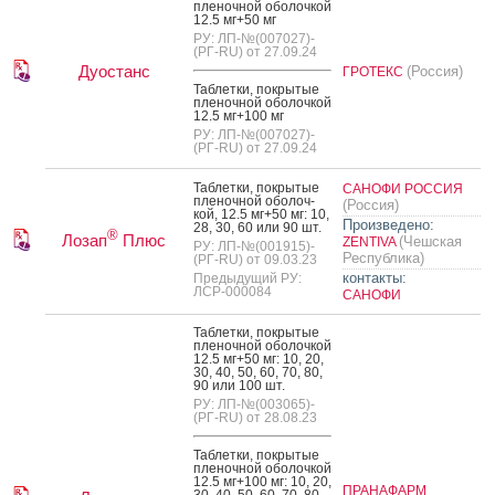
пле­ноч­ной обо­лоч­кой
12.5 мг+50 мг
РУ: ЛП-№(007027)-
(РГ-RU) от 27.09.24
Дуостанс
(Россия)
ГРОТЕКС
Таб­летки, пок­ры­тые
пле­ноч­ной обо­лоч­кой
12.5 мг+100 мг
РУ: ЛП-№(007027)-
(РГ-RU) от 27.09.24
Таб­летки, пок­ры­тые
САНОФИ РОССИЯ
пле­ноч­ной обо­лоч­
(Россия)
кой, 12.5 мг+50 мг: 10,
Произведено:
28, 30, 60 или 90 шт.
®
Лозап
Плюс
(Чешская
ZENTIVA
РУ: ЛП-№(001915)-
Республика)
(РГ-RU) от 09.03.23
контакты:
Предыдущий РУ:
ЛСР-000084
САНОФИ
Таб­летки, пок­ры­тые
пле­ноч­ной обо­лоч­кой
12.5 мг+50 мг: 10, 20,
30, 40, 50, 60, 70, 80,
90 или 100 шт.
РУ: ЛП-№(003065)-
(РГ-RU) от 28.08.23
Таб­летки, пок­ры­тые
пле­ноч­ной обо­лоч­кой
12.5 мг+100 мг: 10, 20,
ПРАНАФАРМ
30, 40, 50, 60, 70, 80,