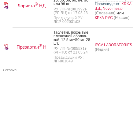
28, 30, 56, 60, 84, 90
Произведено:
или 98 шт.
KRKA
®
Лориста
НД
d.d., Novo mesto
РУ: ЛП-№(001992)-
или
(РГ-RU) от 17.03.23
(Словения)
(Россия)
КРКА-РУС
Предыдущий РУ:
ЛСР-002031/08
Таб­летки, пок­ры­тые
пле­ноч­ной обо­лоч­
кой, 12.5 мг+50 мг: 28
шт.
IPCA LABORATORIES
®
Презартан
Н
РУ: ЛП-№(005531)-
(Индия)
(РГ-RU) от 21.05.24
Предыдущий РУ:
ЛП-001049
Реклама