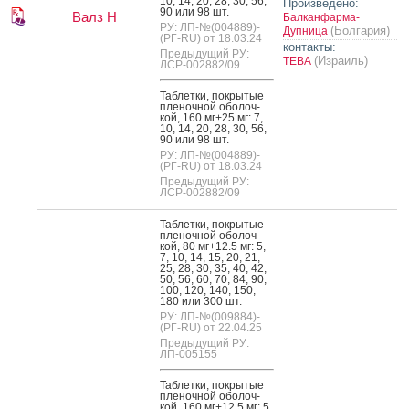
10, 14, 20, 28, 30, 56,
Произведено:
90 или 98 шт.
Валз Н
Балканфарма-
РУ: ЛП-№(004889)-
(Болгария)
Дупница
(РГ-RU) от 18.03.24
контакты:
Предыдущий РУ:
(Израиль)
ТЕВА
ЛСР-002882/09
Таб­летки, пок­ры­тые
пле­ноч­ной обо­лоч­
кой, 160 мг+25 мг: 7,
10, 14, 20, 28, 30, 56,
90 или 98 шт.
РУ: ЛП-№(004889)-
(РГ-RU) от 18.03.24
Предыдущий РУ:
ЛСР-002882/09
Таб­летки, пок­ры­тые
пле­ноч­ной обо­лоч­
кой, 80 мг+12.5 мг: 5,
7, 10, 14, 15, 20, 21,
25, 28, 30, 35, 40, 42,
50, 56, 60, 70, 84, 90,
100, 120, 140, 150,
180 или 300 шт.
РУ: ЛП-№(009884)-
(РГ-RU) от 22.04.25
Предыдущий РУ:
ЛП-005155
Таб­летки, пок­ры­тые
пле­ноч­ной обо­лоч­
кой, 160 мг+12.5 мг: 5,