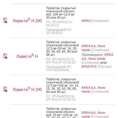
Таб­летки, пок­ры­тые
пле­ноч­ной обо­лоч­
кой, 100 мг+12.5 мг:
30 или 90 шт.
®
Лориста
H 100
(Словения)
KRKA
РУ: ЛП-002022 от
05.03.13
Предыдущий РУ:
ЛП-002022
Таб­летки, пок­ры­тые
пле­ноч­ной обо­лоч­кой
KRKA d.d., Novo
12.5 мг+50 мг: 14, 28,
(Словения)
mesto
30, 56, 60, 84, 90 или
Произведено:
98 шт.
KRKA
®
Лориста
Н
d.d., Novo mesto
РУ: ЛП-№(001972)-
или
(РГ-RU) от 15.03.23
(Словения)
(Россия)
КРКА-РУС
Предыдущий РУ:
ЛСР-001564/08
Таб­летки, пок­ры­тые
пле­ноч­ной обо­лоч­кой
12.5 мг+100 мг: 10, 14,
KRKA d.d., Novo
®
15, 28, 30, 50, 56, 60,
Лориста
Н 100
(Словения)
mesto
84 или 90 шт.
РУ: ЛП-№(002013)-
(РГ-RU) от 22.03.23
Таб­летки, пок­ры­тые
пле­ноч­ной обо­лоч­
KRKA d.d., Novo
кой, 25 мг+ 100 мг: 14,
(Словения)
mesto