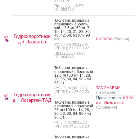
26.05.14
Предыдущий РУ:
ЛП-002480
Таб­летки, пок­ры­тые
пле­ноч­ной обо­лоч­
кой, 12.5 мг+50 мг: 7,
10, 14, 20, 21, 28, 30,
40, 42, 60, 63 или 90
Гидрохлоротиази
(Россия)
шт.
БИОКОМ
д + Лозартан
РУ: ЛП-№(001254)-
(РГ-RU) от 27.09.22
Предыдущий РУ:
ЛП-004542
Таб­летки, пок­ры­тые
пле­ноч­ной обо­лоч­кой
12.5 мг+50 мг: 14, 28,
30, 56, 60, 84, 90 или
98 шт.
TAD PHARMA
РУ: ЛП-№(003261)-
(РГ-RU) от 25.09.23
(Германия)
Гидрохлоротиази
Произведено:
KRKA
д + Лозартан-ТАД
Таб­летки, пок­ры­тые
d.d., Novo mesto
пле­ноч­ной обо­лоч­кой
(Словения)
25 мг+100 мг: 14, 28,
30, 56, 60, 84, 90 или
98 шт.
РУ: ЛП-№(003261)-
(РГ-RU) от 25.09.23
Таб­летки, пок­ры­тые