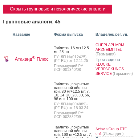
Скрыть групповые и нозологические аналоги
Групповые аналоги: 45
Название
Форма выпуска
Владелец рег. уд.
CHEPLAPHARM
Таб­летки 16 мг+12.5
ARZNEIMITTEL
мг: 28 шт.
(Германия)
РУ: ЛП-№(012425)-
®
Атаканд
Плюс
Произведено:
(РГ-RU) от 12.11.25
KLOCKE
Предыдущий РУ:
VERPACKUNGS-
ЛСР-001340/08
(Германия)
SERVICE
Таб­летки, пок­ры­тые
пле­ноч­ной обо­лоч­
кой, 80 мг+12.5 мг: 7,
10, 14, 20, 28, 30, 56,
98 или 100 шт.
РУ: ЛП-№(004889)-
(РГ-RU) от 18.03.24
Предыдущий РУ:
ЛСР-002882/09
Таб­летки, пок­ры­тые
Actavis Group PTC
пле­ноч­ной обо­лоч­
(Исландия)
ehf.
кой, 160 мг+12.5 мг: 7,