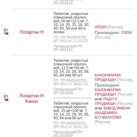
ЛП-004142
Таб­летки, пок­ры­тые
пле­ноч­ной обо­лоч­
кой, 50 мг+12.5 мг: 7,
10, 14, 20, 25, 28, 30,
(Россия)
АТОЛЛ
40, 50, 56 или 60 и
Лозартан Н
бо­лее
Произведено:
ОЗОН
(Россия)
РУ: ЛП-№(008976)-
(РГ-RU) от 21.02.25
Предыдущий РУ:
ЛП-004142
Таб­летки, пок­ры­тые
пле­ноч­ной обо­лоч­
кой, 12.5 мг+50 мг: 7,
10, 14, 20, 28, 30, 56,
60, 84 или 90 шт.
КАНОНФАРМА
(Россия)
ПРОДАКШН
РУ: ЛП-№(004335)-
(РГ-RU) от 18.01.24
Произведено:
Предыдущий РУ:
КАНОНФАРМА
ЛП-002409
(Россия)
ПРОДАКШН
Лозартан-Н
или
РАДУГА
Канон
Таб­летки, пок­ры­тые
(Россия)
ПРОДАКШН
пле­ноч­ной обо­лоч­
или
ЗАВОД ИМЕНИ
кой, 25 мг+100 мг: 7,
АКАДЕМИКА
10, 14, 20, 28, 30, 56,
В.П.ФИЛАТОВА
60, 84 или 90 шт.
(Россия)
РУ: ЛП-№(004335)-
(РГ-RU) от 18.01.24
Предыдущий РУ:
ЛП-002409