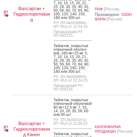
7, 10, 14, 15, 20, 21,
25, 28, 30, 35, 40, 42,
Валсартан +
(Россия)
РИФ
50, 56, 60, 70, 84, 90,
Гидрохлоротиази
100, 120, 140, 150,
Произведено:
ОЗОН
180 или 300 шт.
д
(Россия)
ФАРМ
РУ: ЛП-№(009884)-
(РГ-RU) от 22.04.25
Предыдущий РУ:
ЛП-005155
Таб­летки, пок­ры­тые
пле­ноч­ной обо­лоч­
кой, 160 мг+25 мг: 5,
7, 10, 14, 15, 20, 21,
25, 28, 30, 35, 40, 42,
50, 56, 60, 70, 84, 90,
100, 120, 140, 150,
180 или 300 шт.
РУ: ЛП-№(009884)-
(РГ-RU) от 22.04.25
Предыдущий РУ:
ЛП-005155
Таб­летки, пок­ры­тые
пле­ноч­ной обо­лоч­кой
80 мг+12.5 мг: 7, 10,
14, 20, 28, 30, 56, 60
или 90 шт.
РУ: ЛП-№(003161)-
Валсартан +
(РГ-RU) от 11.09.23
КАНОНФАРМА
Гидрохлоротиази
(Россия)
ПРОДАКШН
д Канон
Таб­летки, пок­ры­тые