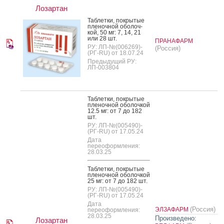
Лозартан
Таб­летки, пок­ры­тые
пле­ноч­ной обо­лоч­
кой, 50 мг: 7, 14, 21
или 28 шт.
ПРАНАФАРМ
РУ: ЛП-№(006269)-
(Россия)
(РГ-RU) от 18.07.24
Предыдущий РУ:
ЛП-003804
Таб­летки, пок­ры­тые
пле­ноч­ной обо­лоч­кой
12.5 мг: от 7 до 182
шт.
РУ: ЛП-№(005490)-
(РГ-RU) от 17.05.24
Дата
переоформления:
28.03.25
Таб­летки, пок­ры­тые
пле­ноч­ной обо­лоч­кой
25 мг: от 7 до 182 шт.
РУ: ЛП-№(005490)-
(РГ-RU) от 17.05.24
Дата
(Россия)
ЭЛЗАФАРМ
переоформления:
28.03.25
Произведено:
Лозартан