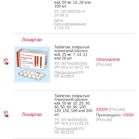
кой, 50 мг: 14, 28 или
100 шт.
РУ: ЛП-000709 от
29.09.11
Дата
переоформления:
17.01.23
Лозартан
Таб­летки, пок­ры­тые
пле­ноч­ной обо­лоч­
кой, 25 мг: 7, 14, 21
или 28 шт.
ПРАНАФАРМ
РУ: ЛП-№(006269)-
(Россия)
(РГ-RU) от 18.07.24
Предыдущий РУ:
ЛП-003804
Таб­летки, пок­ры­тые
пле­ноч­ной обо­лоч­
кой, 50 мг: 10, 20, 30,
40, 50, 60, 90, 100,
(Россия)
АТОЛЛ
120, 150, 180 или 300
Лозартан
шт.
Произведено:
ОЗОН
(Россия)
РУ: ЛП-№(004829)-
(РГ-RU) от 11.03.24
Предыдущий РУ:
ЛП-002220