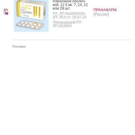
пле­ноч­ной обо­лоч­
кой, 12.5 мг: 7, 14, 21
или 28 шт.
ПРАНАФАРМ
РУ: ЛП-№(006269)-
(Россия)
(РГ-RU) от 18.07.24
Предыдущий РУ:
ЛП-003804
Реклама