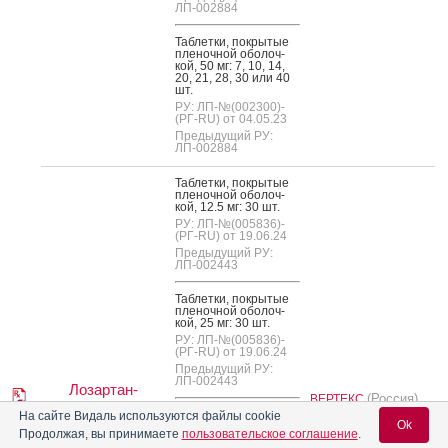
ЛП-002884
Таб­летки, пок­ры­тые
пле­ноч­ной обо­лоч­
кой, 50 мг: 7, 10, 14,
20, 21, 28, 30 или 40
шт.
РУ: ЛП-№(002300)-
(РГ-RU) от 04.05.23
Предыдущий РУ:
ЛП-002884
Таб­летки, пок­ры­тые
пле­ноч­ной обо­лоч­
кой, 12.5 мг: 30 шт.
РУ: ЛП-№(005836)-
(РГ-RU) от 19.06.24
Предыдущий РУ:
ЛП-002443
Таб­летки, пок­ры­тые
пле­ноч­ной обо­лоч­
кой, 25 мг: 30 шт.
РУ: ЛП-№(005836)-
(РГ-RU) от 19.06.24
Предыдущий РУ:
ЛП-002443
Лозартан-
(Россия)
ВЕРТЕКС
ВЕРТЕКС
Таб­летки, пок­ры­тые
На сайте Видаль используются файлы cookie
Ok
пле­ноч­ной обо­лоч­
Продолжая, вы принимаете
пользовательское соглашение
.
кой, 50 мг: 30 шт.