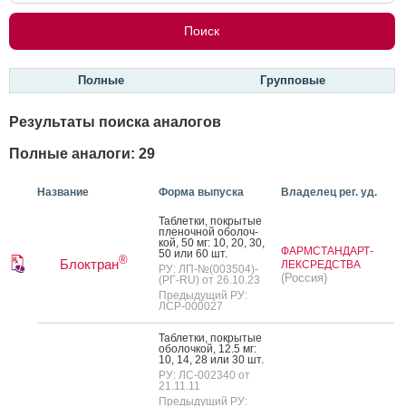
Полные
Групповые
Результаты поиска аналогов
Полные аналоги: 29
Название
Форма выпуска
Владелец рег. уд.
Таб­летки, пок­ры­тые
пле­ноч­ной обо­лоч­
кой, 50 мг: 10, 20, 30,
ФАРМСТАНДАРТ-
50 или 60 шт.
®
Блоктран
ЛЕКСРЕДСТВА
РУ: ЛП-№(003504)-
(Россия)
(РГ-RU) от 26.10.23
Предыдущий РУ:
ЛСР-000027
Таб­летки, пок­ры­тые
обо­лоч­кой, 12.5 мг:
10, 14, 28 или 30 шт.
РУ: ЛС-002340 от
21.11.11
Предыдущий РУ: