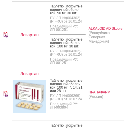
Таб­летки, пок­ры­тые
пле­ноч­ной обо­лоч­
кой, 50 мг: 30 шт.
РУ: ЛП-№(004302)-
(РГ-RU) от 16.01.24
Предыдущий РУ:
ALKALOID AD Skopje
ЛП-001251
(Республика
Лозартан
Северная
Таб­летки, пок­ры­тые
Македония)
пле­ноч­ной обо­лоч­
кой, 100 мг: 30 шт.
РУ: ЛП-№(004302)-
(РГ-RU) от 16.01.24
Предыдущий РУ:
ЛП-001251
Лозартан
Таб­летки, пок­ры­тые
пле­ноч­ной обо­лоч­
кой, 100 мг: 7, 14, 21
или 28 шт.
ПРАНАФАРМ
РУ: ЛП-№(006269)-
(Россия)
(РГ-RU) от 18.07.24
Предыдущий РУ:
ЛП-003804
Таб­летки, пок­ры­тые