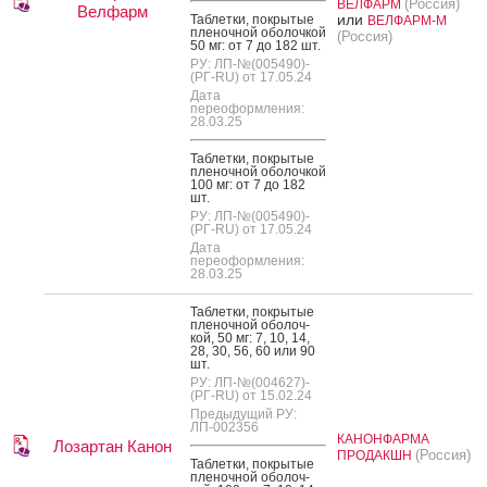
(Россия)
ВЕЛФАРМ
Велфарм
или
Таб­летки, пок­ры­тые
ВЕЛФАРМ-М
пле­ноч­ной обо­лоч­кой
(Россия)
50 мг: от 7 до 182 шт.
РУ: ЛП-№(005490)-
(РГ-RU) от 17.05.24
Дата
переоформления:
28.03.25
Таб­летки, пок­ры­тые
пле­ноч­ной обо­лоч­кой
100 мг: от 7 до 182
шт.
РУ: ЛП-№(005490)-
(РГ-RU) от 17.05.24
Дата
переоформления:
28.03.25
Таб­летки, пок­ры­тые
пле­ноч­ной обо­лоч­
кой, 50 мг: 7, 10, 14,
28, 30, 56, 60 или 90
шт.
РУ: ЛП-№(004627)-
(РГ-RU) от 15.02.24
Предыдущий РУ:
ЛП-002356
КАНОНФАРМА
Лозартан Канон
(Россия)
ПРОДАКШН
Таб­летки, пок­ры­тые
пле­ноч­ной обо­лоч­