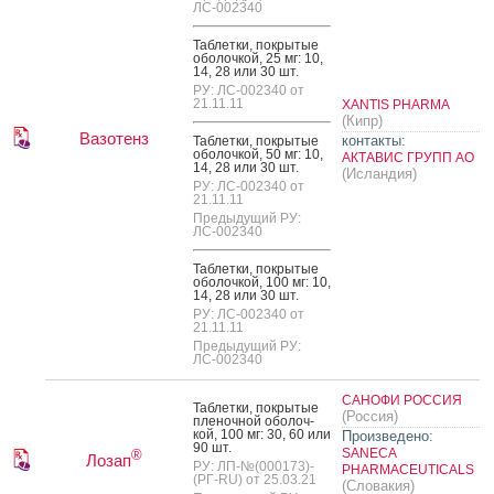
ЛС-002340
Таб­летки, пок­ры­тые
обо­лоч­кой, 25 мг: 10,
14, 28 или 30 шт.
РУ: ЛС-002340 от
21.11.11
XANTIS PHARMA
(Кипр)
Вазотенз
контакты:
Таб­летки, пок­ры­тые
обо­лоч­кой, 50 мг: 10,
АКТАВИС ГРУПП АО
14, 28 или 30 шт.
(Исландия)
РУ: ЛС-002340 от
21.11.11
Предыдущий РУ:
ЛС-002340
Таб­летки, пок­ры­тые
обо­лоч­кой, 100 мг: 10,
14, 28 или 30 шт.
РУ: ЛС-002340 от
21.11.11
Предыдущий РУ:
ЛС-002340
САНОФИ РОССИЯ
Таб­летки, пок­ры­тые
(Россия)
пле­ноч­ной обо­лоч­
кой, 100 мг: 30, 60 или
Произведено:
90 шт.
SANECA
®
Лозап
РУ: ЛП-№(000173)-
PHARMACEUTICALS
(РГ-RU) от 25.03.21
(Словакия)