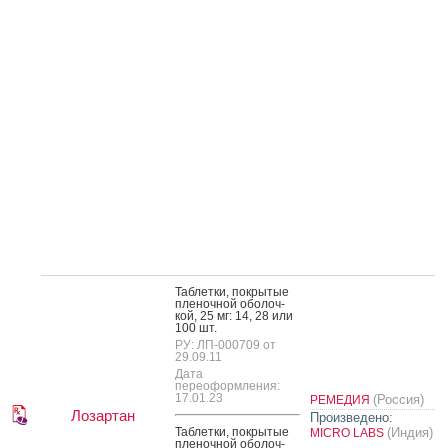
Таб­летки, пок­ры­тые
пле­ноч­ной обо­лоч­
кой, 25 мг: 14, 28 или
100 шт.
РУ: ЛП-000709 от
29.09.11
Дата
переоформления:
17.01.23
(Россия)
РЕМЕДИЯ
Лозартан
Произведено:
Таб­летки, пок­ры­тые
(Индия)
MICRO LABS
пле­ноч­ной обо­лоч­