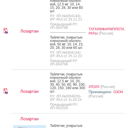
пле­ноч­ной обо­лоч­
кой, 12.5 мг: 10, 14,
15, 20, 28, 30 или 60
шт.
РУ: ЛП-№(004144)-
(РГ-RU) от 25.12.23
Предыдущий РУ:
ЛП-004796
ТАТХИМФАРМПРЕПА
Лозартан
(Россия)
РАТЫ
Таб­летки, пок­ры­тые
пле­ноч­ной обо­лоч­
кой, 50 мг: 10, 14, 15,
20, 28, 30 или 60 шт.
РУ: ЛП-№(004144)-
(РГ-RU) от 25.12.23
Предыдущий РУ:
ЛП-004796
Таб­летки, пок­ры­тые
пле­ноч­ной обо­лоч­
кой, 12.5 мг: 10, 20,
30, 40, 50, 60, 90, 100,
(Россия)
АТОЛЛ
120, 150, 180 или 300
Лозартан
шт.
Произведено:
ОЗОН
(Россия)
РУ: ЛП-№(004829)-
(РГ-RU) от 11.03.24
Предыдущий РУ:
ЛП-002220
Лозартан
Таб­летки, пок­ры­тые