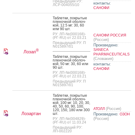
Предыдущий РУ:
контакты:
ЛСР-004055/10
САНОФИ
Таб­летки, пок­ры­тые
пле­ноч­ной обо­лоч­
кой, 12.5 мг: 30, 60
или 90 шт.
РУ: ЛП-№(000168)-
САНОФИ РОССИЯ
(РГ-RU) от 22.03.21
(Россия)
Предыдущий РУ: П
Произведено:
N015897/01
SANECA
®
Лозап
PHARMACEUTICALS
Таб­летки, пок­ры­тые
(Словакия)
пле­ноч­ной обо­лоч­
кой, 50 мг: 30, 60 или
контакты:
90 шт.
САНОФИ
РУ: ЛП-№(000168)-
(РГ-RU) от 22.03.21
Предыдущий РУ: П
N015897/01
Таб­летки, пок­ры­тые
пле­ноч­ной обо­лоч­
кой, 100 мг: 10, 20, 30,
40, 50, 60, 90, 100,
(Россия)
АТОЛЛ
120, 150, 180 или 300
Лозартан
шт.
Произведено:
ОЗОН
(Россия)
РУ: ЛП-№(004829)-
(РГ-RU) от 11.03.24
Предыдущий РУ:
ЛП-002220