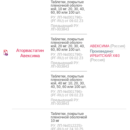
Таб­летки, пок­ры­тые
пле­ноч­ной обо­лоч­
кой, 10 мг: 20, 30, 40,
60, 80 или 100 шт.
РУ: ЛП-№(001796)-
(РГ-RU) от 09.02.23
Предыдущий РУ:
ЛП-003843
Таб­летки, пок­ры­тые
пле­ноч­ной обо­лоч­
(Россия)
кой, 20 мг: 20, 30, 40,
АВЕКСИМА
60, 80 или 100 шт.
Аторвастатин
Произведено:
РУ: ЛП-№(001796)-
Авексима
ИРБИТСКИЙ ХФЗ
(РГ-RU) от 09.02.23
(Россия)
Предыдущий РУ:
ЛП-003843
Таб­летки, пок­ры­тые
пле­ноч­ной обо­лоч­
кой, 40 мг: 10, 20, 30,
40, 50, 60 или 100 шт.
РУ: ЛП-№(001796)-
(РГ-RU) от 09.02.23
Предыдущий РУ:
ЛП-003843
Таб­летки, пок­ры­тые
пле­ноч­ной обо­лоч­кой
10 мг
РУ: ЛП-№(012225)-
(РГ-RU) от 24.10.25