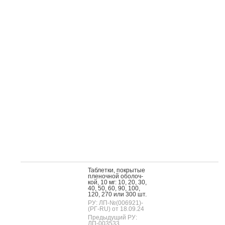
Таб­летки, пок­ры­тые
пле­ноч­ной обо­лоч­
кой, 10 мг: 10, 20, 30,
40, 50, 60, 90, 100,
120, 270 или 300 шт.
РУ: ЛП-№(006921)-
(РГ-RU) от 18.09.24
Предыдущий РУ:
ЛП-003533