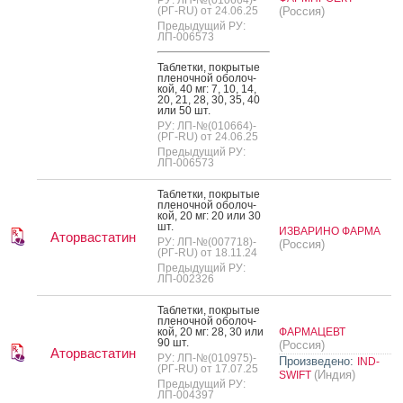
РУ: ЛП-№(010664)-
(РГ-RU) от 24.06.25
(Россия)
Предыдущий РУ:
ЛП-006573
Таб­летки, пок­ры­тые
пле­ноч­ной обо­лоч­
кой, 40 мг: 7, 10, 14,
20, 21, 28, 30, 35, 40
или 50 шт.
РУ: ЛП-№(010664)-
(РГ-RU) от 24.06.25
Предыдущий РУ:
ЛП-006573
Таб­летки, пок­ры­тые
пле­ноч­ной обо­лоч­
кой, 20 мг: 20 или 30
шт.
ИЗВАРИНО ФАРМА
Аторвастатин
РУ: ЛП-№(007718)-
(Россия)
(РГ-RU) от 18.11.24
Предыдущий РУ:
ЛП-002326
Таб­летки, пок­ры­тые
пле­ноч­ной обо­лоч­
кой, 20 мг: 28, 30 или
ФАРМАЦЕВТ
90 шт.
(Россия)
Аторвастатин
РУ: ЛП-№(010975)-
Произведено:
IND-
(РГ-RU) от 17.07.25
(Индия)
SWIFT
Предыдущий РУ:
ЛП-004397