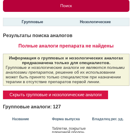
Групповые
Нозологические
Результаты поиска аналогов
Полные аналоги препарата не найдены
Информация о групповых и нозологических аналогах
предназначена только для специалистов.
Групповые и нозологические аналоги
не являются полными
аналогами препаратов
, решение об их использовании
может быть принято только специалистом при назначении
терапии в отсутствие препаратов первой линии.
Скрыть групповые и нозологические аналоги
Групповые аналоги: 127
Название
Форма выпуска
Владелец рег. уд.
Таб­летки, пок­ры­тые
пле­ноч­ной обо­лоч­