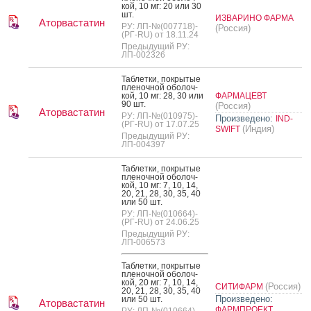
кой, 10 мг: 20 или 30
шт.
ИЗВАРИНО ФАРМА
Аторвастатин
РУ: ЛП-№(007718)-
(Россия)
(РГ-RU) от 18.11.24
Предыдущий РУ:
ЛП-002326
Таб­летки, пок­ры­тые
пле­ноч­ной обо­лоч­
кой, 10 мг: 28, 30 или
ФАРМАЦЕВТ
90 шт.
(Россия)
Аторвастатин
РУ: ЛП-№(010975)-
Произведено:
IND-
(РГ-RU) от 17.07.25
(Индия)
SWIFT
Предыдущий РУ:
ЛП-004397
Таб­летки, пок­ры­тые
пле­ноч­ной обо­лоч­
кой, 10 мг: 7, 10, 14,
20, 21, 28, 30, 35, 40
или 50 шт.
РУ: ЛП-№(010664)-
(РГ-RU) от 24.06.25
Предыдущий РУ:
ЛП-006573
Таб­летки, пок­ры­тые
пле­ноч­ной обо­лоч­
кой, 20 мг: 7, 10, 14,
(Россия)
СИТИФАРМ
20, 21, 28, 30, 35, 40
Произведено:
или 50 шт.
Аторвастатин
ФАРМПРОЕКТ