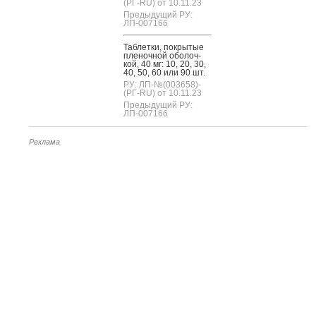
(РГ-RU) от 10.11.23
Предыдущий РУ:
ЛП-007166
Таб­летки, пок­ры­тые
пле­ноч­ной обо­лоч­
кой, 40 мг: 10, 20, 30,
40, 50, 60 или 90 шт.
РУ: ЛП-№(003658)-
(РГ-RU) от 10.11.23
Предыдущий РУ:
ЛП-007166
Реклама