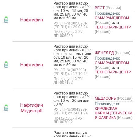
Рас­твор для на­руж­
но­го при­мене­ния 1%:
(Россия)
ВЕСТ
фл. 10 мл, 15 мл, 20
Произведено:
мл, 25 мл, 30 мл, 40
мл или 50 мл
САМАРАМЕДПРОМ
Нафтифин
или
(Россия)
РУ: ЛП-№(005028)-
(РГ-RU) от 29.03.24
ТЕХНОПАРК-ЦЕНТР
(Россия)
Предыдущий РУ:
ЛП-006950
Рас­твор для на­руж­
но­го при­мене­ния 1%:
(Россия)
ЖЕНЕЛ РД
фл., фл.-ка­пельн. или
бут. 10 мл, 15 мл, 20
Произведено:
мл, 25 мл, 30 мл, 40
САМАРАМЕДПРОМ
Нафтифин
мл или 50 мл
или
(Россия)
РУ: ЛП-№(007293)-
ТЕХНОПАРК-ЦЕНТР
(РГ-RU) от 17.10.24
(Россия)
Предыдущий РУ:
ЛП-007192
Рас­твор для на­руж­
но­го при­мене­ния 1%:
(Россия)
МЕДИСОРБ
фл. 10 мл, 20 мл или
Произведено:
30 мл
Нафтифин
КИРОВСКАЯ
РУ: ЛП-№(004398)-
Медисорб
(РГ-RU) от 24.01.24
ФАРМАЦЕВТИЧЕСКА
(Россия)
Я ФАБРИКА
Предыдущий РУ:
ЛП-007002
Рас­твор для на­руж­
но­го при­мене­ния 1%: