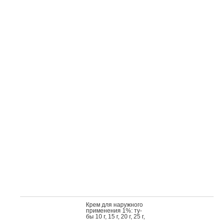
Крем для на­руж­но­го
при­мене­ния 1%: ту­
бы 10 г, 15 г, 20 г, 25 г,