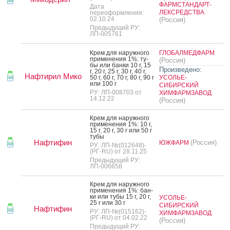
ФАРМСТАНДАРТ-
Дата
ЛЕКСРЕДСТВА
переоформления:
02.10.24
(Россия)
Предыдущий РУ:
ЛП-005761
Крем для на­руж­но­го
ГЛОБАЛМЕДФАРМ
при­мене­ния 1%: ту­
(Россия)
бы или бан­ки 10 г, 15
Произведено:
г, 20 г, 25 г, 30 г, 40 г,
Нафтирил Мико
50 г, 60 г, 70 г, 80 г, 90 г
УСОЛЬЕ-
или 100 г
СИБИРСКИЙ
РУ: ЛП-008703 от
ХИМФАРМЗАВОД
14.12.22
(Россия)
Крем для на­руж­но­го
при­мене­ния 1%: 10 г,
15 г, 20 г, 30 г или 50 г
ту­бы
Нафтифин
(Россия)
ЮЖФАРМ
РУ: ЛП-№(012648)-
(РГ-RU) от 28.11.25
Предыдущий РУ:
ЛП-006658
Крем для на­руж­но­го
при­мене­ния 1%: бан­
ки или ту­бы 15 г, 20 г,
УСОЛЬЕ-
25 г или 30 г
СИБИРСКИЙ
Нафтифин
РУ: ЛП-№(015162)-
ХИМФАРМЗАВОД
(РГ-RU) от 04.02.22
(Россия)
Предыдущий РУ: