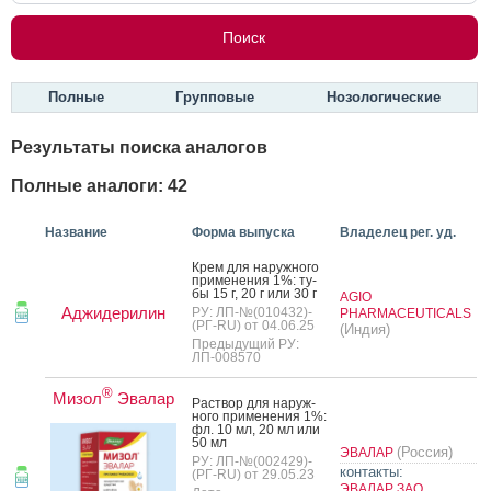
Полные
Групповые
Нозологические
Результаты поиска аналогов
Полные аналоги: 42
Название
Форма выпуска
Владелец рег. уд.
Крем для на­руж­но­го
при­мене­ния 1%: ту­
бы 15 г, 20 г или 30 г
AGIO
Аджидерилин
РУ: ЛП-№(010432)-
PHARMACEUTICALS
(РГ-RU) от 04.06.25
(Индия)
Предыдущий РУ:
ЛП-008570
®
Мизол
Эвалар
Рас­твор для на­руж­
но­го при­мене­ния 1%:
фл. 10 мл, 20 мл или
50 мл
(Россия)
ЭВАЛАР
РУ: ЛП-№(002429)-
контакты:
(РГ-RU) от 29.05.23
ЭВАЛАР ЗАО