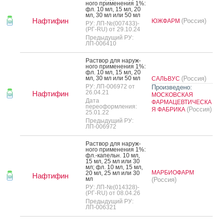
но­го при­мене­ния 1%:
фл. 10 мл, 15 мл, 20
мл, 30 мл или 50 мл
Нафтифин
(Россия)
ЮЖФАРМ
РУ: ЛП-№(007433)-
(РГ-RU) от 29.10.24
Предыдущий РУ:
ЛП-006410
Рас­твор для на­руж­
но­го при­мене­ния 1%:
фл. 10 мл, 15 мл, 20
мл, 30 мл или 50 мл
(Россия)
САЛЬВУС
РУ: ЛП-006972 от
Произведено:
26.04.21
Нафтифин
МОСКОВСКАЯ
Дата
ФАРМАЦЕВТИЧЕСКА
переоформления:
(Россия)
Я ФАБРИКА
25.01.22
Предыдущий РУ:
ЛП-006972
Рас­твор для на­руж­
но­го при­мене­ния 1%:
фл.-ка­пельн. 10 мл,
15 мл, 25 мл или 30
мл; фл. 10 мл, 15 мл,
МАРБИОФАРМ
20 мл, 25 мл или 30
Нафтифин
мл
(Россия)
РУ: ЛП-№(014328)-
(РГ-RU) от 08.04.26
Предыдущий РУ:
ЛП-006321