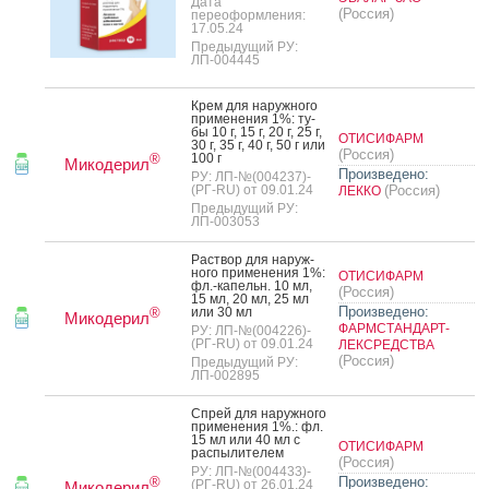
Дата
(Россия)
переоформления:
17.05.24
Предыдущий РУ:
ЛП-004445
Крем для на­руж­но­го
при­мене­ния 1%: ту­
бы 10 г, 15 г, 20 г, 25 г,
ОТИСИФАРМ
30 г, 35 г, 40 г, 50 г или
(Россия)
100 г
®
Микодерил
Произведено:
РУ: ЛП-№(004237)-
(РГ-RU) от 09.01.24
(Россия)
ЛЕККО
Предыдущий РУ:
ЛП-003053
Рас­твор для на­руж­
но­го при­мене­ния 1%:
ОТИСИФАРМ
фл.-ка­пельн. 10 мл,
(Россия)
15 мл, 20 мл, 25 мл
Произведено:
или 30 мл
®
Микодерил
ФАРМСТАНДАРТ-
РУ: ЛП-№(004226)-
(РГ-RU) от 09.01.24
ЛЕКСРЕДСТВА
(Россия)
Предыдущий РУ:
ЛП-002895
Спрей для на­руж­но­го
при­мене­ния 1%.: фл.
15 мл или 40 мл с
ОТИСИФАРМ
рас­пы­лите­лем
(Россия)
РУ: ЛП-№(004433)-
Произведено:
®
(РГ-RU) от 26.01.24
Микодерил