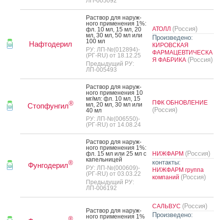
ЛП-005092
Рас­твор для на­руж­
но­го при­мене­ния 1%:
(Россия)
АТОЛЛ
фл. 10 мл, 15 мл, 20
мл, 30 мл, 50 мл или
Произведено:
100 мл
Нафтодерил
КИРОВСКАЯ
РУ: ЛП-№(012894)-
ФАРМАЦЕВТИЧЕСКА
(РГ-RU) от 18.12.25
(Россия)
Я ФАБРИКА
Предыдущий РУ:
ЛП-005493
Рас­твор для на­руж­
но­го при­мене­ния 10
мг/мл: фл. 10 мл, 15
ПФК ОБНОВЛЕНИЕ
®
мл, 20 мл, 30 мл или
Стопфунгил
(Россия)
40 мл
РУ: ЛП-№(006550)-
(РГ-RU) от 14.08.24
Рас­твор для на­руж­
но­го при­мене­ния 1%:
(Россия)
фл. 15 мл или 25 мл с
НИЖФАРМ
ка­пель­ни­цей
контакты:
®
Фунгодерил
РУ: ЛП-№(000609)-
НИЖФАРМ группа
(РГ-RU) от 03.03.22
(Россия)
компаний
Предыдущий РУ:
ЛП-006192
(Россия)
САЛЬВУС
Рас­твор для на­руж­
Произведено:
но­го при­мене­ния 1%
®