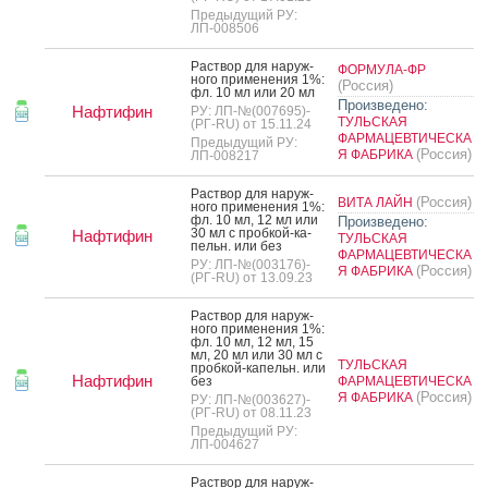
Предыдущий РУ:
ЛП-008506
Рас­твор для на­руж­
ФОРМУЛА-ФР
но­го при­мене­ния 1%:
(Россия)
фл. 10 мл или 20 мл
Произведено:
Нафтифин
РУ: ЛП-№(007695)-
ТУЛЬСКАЯ
(РГ-RU) от 15.11.24
ФАРМАЦЕВТИЧЕСКА
Предыдущий РУ:
(Россия)
Я ФАБРИКА
ЛП-008217
Рас­твор для на­руж­
(Россия)
ВИТА ЛАЙН
но­го при­мене­ния 1%:
фл. 10 мл, 12 мл или
Произведено:
30 мл с проб­кой-ка­
Нафтифин
ТУЛЬСКАЯ
пельн. или без
ФАРМАЦЕВТИЧЕСКА
РУ: ЛП-№(003176)-
(Россия)
Я ФАБРИКА
(РГ-RU) от 13.09.23
Рас­твор для на­руж­
но­го при­мене­ния 1%:
фл. 10 мл, 12 мл, 15
мл, 20 мл или 30 мл с
ТУЛЬСКАЯ
проб­кой-ка­пельн. или
Нафтифин
без
ФАРМАЦЕВТИЧЕСКА
(Россия)
Я ФАБРИКА
РУ: ЛП-№(003627)-
(РГ-RU) от 08.11.23
Предыдущий РУ:
ЛП-004627
Рас­твор для на­руж­