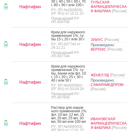
30 г, 40 г, 50 г, 60 г, 70
ТУЛЬСКАЯ
г, 80 г, 90 г или 100 г
Нафтифин
ФАРМАЦЕВТИЧЕСКА
РУ: ЛП-№(003659)-
(Россия)
Я ФАБРИКА
(РГ-RU) от 10.11.23
Предыдущий РУ:
ЛП-004706
Крем для на­руж­но­го
при­мене­ния 1%: ту­
бы 15 г, 20 г или 30 г
(Россия)
ЭЛИУС
Нафтифин
РУ: ЛП-007744 от
Произведено:
29.12.21
(Россия)
ВЕРТЕКС
Предыдущий РУ:
ЛП-007744
Крем для на­руж­но­го
при­мене­ния 1%: ту­
бы, бан­ки или фл. 10
(Россия)
ЖЕНЕЛ РД
г, 15 г, 20 г, 25 г, 30 г,
Произведено:
40 г или 50 г
Нафтифин
САМАРАМЕДПРОМ
РУ: ЛП-№(005082)-
(РГ-RU) от 03.04.24
(Россия)
Предыдущий РУ:
ЛП-007606
Рас­твор для на­руж­
но­го при­мене­ния 1%:
фл. 10 мл, 12 мл, 15
мл, 20 мл, 25 мл, 30
ИВАНОВСКАЯ
мл, 50 мл или 100 мл
Нафтифин
ФАРМАЦЕВТИЧЕСКА
РУ: ЛП-№(008503)-
(Россия)
Я ФАБРИКА
(РГ-RU) от 17.01.25