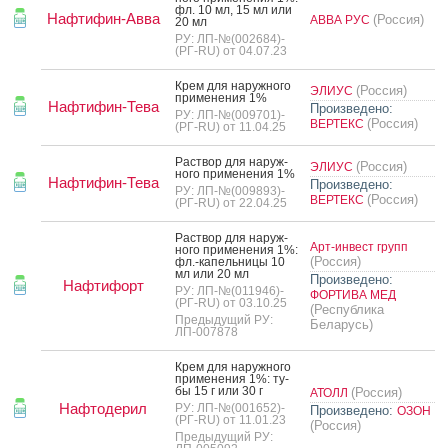
фл. 10 мл, 15 мл или
Нафтифин-Авва
(Россия)
АВВА РУС
20 мл
РУ: ЛП-№(002684)-
(РГ-RU) от 04.07.23
Крем для на­руж­но­го
(Россия)
ЭЛИУС
при­мене­ния 1%
Нафтифин-Тева
Произведено:
РУ: ЛП-№(009701)-
(Россия)
ВЕРТЕКС
(РГ-RU) от 11.04.25
Рас­твор для на­руж­
(Россия)
ЭЛИУС
но­го при­мене­ния 1%
Нафтифин-Тева
Произведено:
РУ: ЛП-№(009893)-
(Россия)
ВЕРТЕКС
(РГ-RU) от 22.04.25
Рас­твор для на­руж­
Арт-инвест групп
но­го при­мене­ния 1%:
(Россия)
фл.-ка­пель­ни­цы 10
мл или 20 мл
Произведено:
Нафтифорт
РУ: ЛП-№(011946)-
ФОРТИВА МЕД
(РГ-RU) от 03.10.25
(Республика
Предыдущий РУ:
Беларусь)
ЛП-007878
Крем для на­руж­но­го
при­мене­ния 1%: ту­
бы 15 г или 30 г
(Россия)
АТОЛЛ
Нафтодерил
РУ: ЛП-№(001652)-
Произведено:
ОЗОН
(РГ-RU) от 11.01.23
(Россия)
Предыдущий РУ: