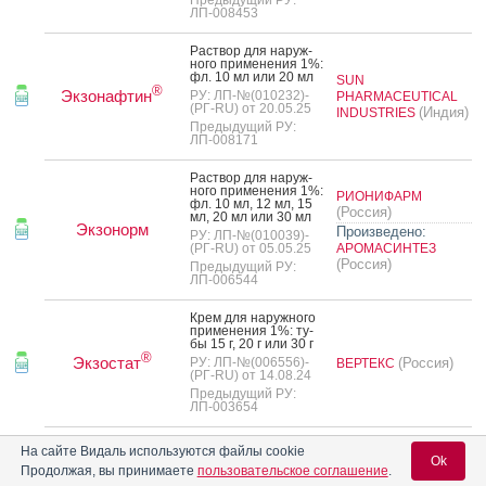
ЛП-008453
Рас­твор для на­руж­
но­го при­мене­ния 1%:
фл. 10 мл или 20 мл
SUN
®
Экзонафтин
РУ: ЛП-№(010232)-
PHARMACEUTICAL
(РГ-RU) от 20.05.25
(Индия)
INDUSTRIES
Предыдущий РУ:
ЛП-008171
Рас­твор для на­руж­
но­го при­мене­ния 1%:
РИОНИФАРМ
фл. 10 мл, 12 мл, 15
(Россия)
мл, 20 мл или 30 мл
Экзонорм
Произведено:
РУ: ЛП-№(010039)-
(РГ-RU) от 05.05.25
АРОМАСИНТЕЗ
(Россия)
Предыдущий РУ:
ЛП-006544
Крем для на­руж­но­го
при­мене­ния 1%: ту­
бы 15 г, 20 г или 30 г
®
Экзостат
РУ: ЛП-№(006556)-
(Россия)
ВЕРТЕКС
(РГ-RU) от 14.08.24
Предыдущий РУ:
ЛП-003654
Рас­твор для на­руж­
На сайте Видаль используются файлы cookie
но­го при­мене­ния 1%:
Ok
фл. 10 мл, 11.5 мл, 12
Продолжая, вы принимаете
пользовательское соглашение
.
мл, 15 мл или 20 мл