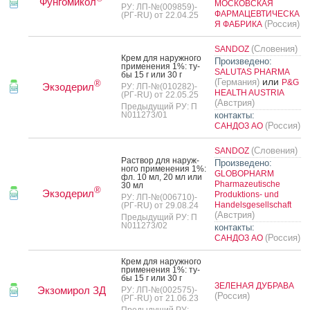
Фунгомикол
МОСКОВСКАЯ
РУ: ЛП-№(009859)-
ФАРМАЦЕВТИЧЕСКА
(РГ-RU) от 22.04.25
(Россия)
Я ФАБРИКА
(Словения)
SANDOZ
Крем для на­руж­но­го
Произведено:
при­мене­ния 1%: ту­
SALUTAS PHARMA
бы 15 г или 30 г
или
(Германия)
P&G
®
Экзодерил
РУ: ЛП-№(010282)-
HEALTH AUSTRIA
(РГ-RU) от 22.05.25
(Австрия)
Предыдущий РУ: П
N011273/01
контакты:
(Россия)
САНДОЗ АО
(Словения)
SANDOZ
Рас­твор для на­руж­
Произведено:
но­го при­мене­ния 1%:
GLOBOPHARM
фл. 10 мл, 20 мл или
Pharmazeutische
30 мл
®
Экзодерил
Produktions- und
РУ: ЛП-№(006710)-
Handelsgesellschaft
(РГ-RU) от 29.08.24
(Австрия)
Предыдущий РУ: П
N011273/02
контакты:
(Россия)
САНДОЗ АО
Крем для на­руж­но­го
при­мене­ния 1%: ту­
бы 15 г или 30 г
ЗЕЛЕНАЯ ДУБРАВА
Экзомирол ЗД
РУ: ЛП-№(002575)-
(Россия)
(РГ-RU) от 21.06.23
Предыдущий РУ: