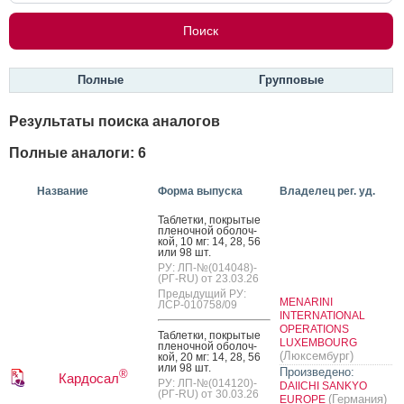
Полные
Групповые
Результаты поиска аналогов
Полные аналоги: 6
Название
Форма выпуска
Владелец рег. уд.
Таб­летки, пок­ры­тые
пле­ноч­ной обо­лоч­
кой, 10 мг: 14, 28, 56
или 98 шт.
РУ: ЛП-№(014048)-
(РГ-RU) от 23.03.26
Предыдущий РУ:
MENARINI
ЛСР-010758/09
INTERNATIONAL
OPERATIONS
Таб­летки, пок­ры­тые
LUXEMBOURG
пле­ноч­ной обо­лоч­
(Люксембург)
кой, 20 мг: 14, 28, 56
или 98 шт.
Произведено:
®
Кардосал
РУ: ЛП-№(014120)-
DAIICHI SANKYO
(РГ-RU) от 30.03.26
(Германия)
EUROPE