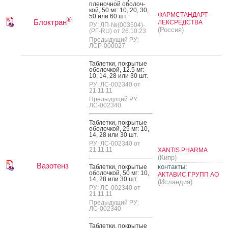
пле­ноч­ной обо­лоч­
кой, 50 мг: 10, 20, 30,
ФАРМСТАНДАРТ-
50 или 60 шт.
®
Блоктран
ЛЕКСРЕДСТВА
РУ: ЛП-№(003504)-
(Россия)
(РГ-RU) от 26.10.23
Предыдущий РУ:
ЛСР-000027
Таб­летки, пок­ры­тые
обо­лоч­кой, 12.5 мг:
10, 14, 28 или 30 шт.
РУ: ЛС-002340 от
21.11.11
Предыдущий РУ:
ЛС-002340
Таб­летки, пок­ры­тые
обо­лоч­кой, 25 мг: 10,
14, 28 или 30 шт.
РУ: ЛС-002340 от
21.11.11
XANTIS PHARMA
(Кипр)
Вазотенз
контакты:
Таб­летки, пок­ры­тые
обо­лоч­кой, 50 мг: 10,
АКТАВИС ГРУПП АО
14, 28 или 30 шт.
(Исландия)
РУ: ЛС-002340 от
21.11.11
Предыдущий РУ:
ЛС-002340
Таб­летки, пок­ры­тые