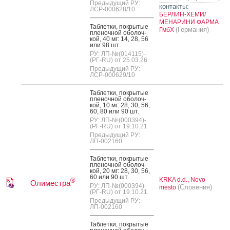
Предыдущий РУ:
контакты:
ЛСР-000628/10
БЕРЛИН-ХЕМИ/
МЕНАРИНИ ФАРМА
Таб­летки, пок­ры­тые
(Германия)
ГмбХ
пле­ноч­ной обо­лоч­
кой, 40 мг: 14, 28, 56
или 98 шт.
РУ: ЛП-№(014115)-
(РГ-RU) от 25.03.26
Предыдущий РУ:
ЛСР-000629/10
Таб­летки, пок­ры­тые
пле­ноч­ной обо­лоч­
кой, 10 мг: 28, 30, 56,
60, 80 или 90 шт.
РУ: ЛП-№(000394)-
(РГ-RU) от 19.10.21
Предыдущий РУ:
ЛП-002160
Таб­летки, пок­ры­тые
пле­ноч­ной обо­лоч­
кой, 20 мг: 28, 30, 56,
60 или 90 шт.
KRKA d.d., Novo
®
Олиместра
РУ: ЛП-№(000394)-
(Словения)
mesto
(РГ-RU) от 19.10.21
Предыдущий РУ:
ЛП-002160
Таб­летки, пок­ры­тые