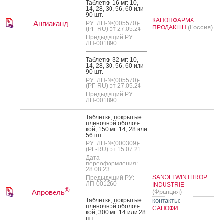
Таб­летки 16 мг: 10,
14, 28, 30, 56, 60 или
90 шт.
КАНОНФАРМА
Ангиаканд
РУ: ЛП-№(005570)-
(Россия)
ПРОДАКШН
(РГ-RU) от 27.05.24
Предыдущий РУ:
ЛП-001890
Таб­летки 32 мг: 10,
14, 28, 30, 56, 60 или
90 шт.
РУ: ЛП-№(005570)-
(РГ-RU) от 27.05.24
Предыдущий РУ:
ЛП-001890
Таб­летки, пок­ры­тые
пле­ноч­ной обо­лоч­
кой, 150 мг: 14, 28 или
56 шт.
РУ: ЛП-№(000309)-
(РГ-RU) от 15.07.21
Дата
переоформления:
28.08.23
SANOFI WINTHROP
Предыдущий РУ:
ЛП-001260
INDUSTRIE
®
Апровель
(Франция)
Таб­летки, пок­ры­тые
контакты:
пле­ноч­ной обо­лоч­
САНОФИ
кой, 300 мг: 14 или 28
шт.