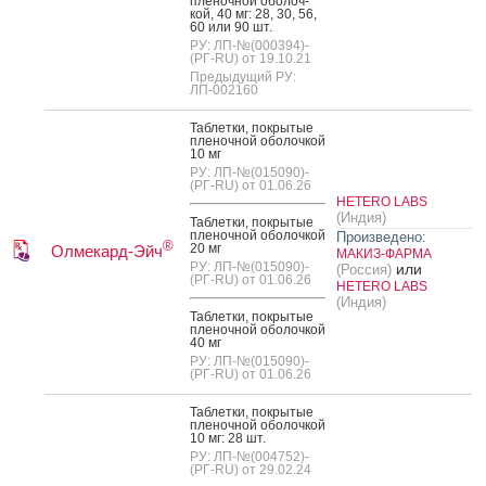
пле­ноч­ной обо­лоч­
кой, 40 мг: 28, 30, 56,
60 или 90 шт.
РУ: ЛП-№(000394)-
(РГ-RU) от 19.10.21
Предыдущий РУ:
ЛП-002160
Таб­летки, пок­ры­тые
пле­ноч­ной обо­лоч­кой
10 мг
РУ: ЛП-№(015090)-
(РГ-RU) от 01.06.26
HETERO LABS
(Индия)
Таб­летки, пок­ры­тые
пле­ноч­ной обо­лоч­кой
Произведено:
®
20 мг
Олмекард-Эйч
МАКИЗ-ФАРМА
РУ: ЛП-№(015090)-
или
(Россия)
(РГ-RU) от 01.06.26
HETERO LABS
(Индия)
Таб­летки, пок­ры­тые
пле­ноч­ной обо­лоч­кой
40 мг
РУ: ЛП-№(015090)-
(РГ-RU) от 01.06.26
Таб­летки, пок­ры­тые
пле­ноч­ной обо­лоч­кой
10 мг: 28 шт.
РУ: ЛП-№(004752)-
(РГ-RU) от 29.02.24