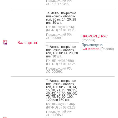
Предыдущий РУ:
ЛСР-001773/09
Таб­летки, пок­ры­тые
пле­ноч­ной обо­лоч­
кой, 80 мг: 14, 20, 28
или 30 шт.
РУ: ЛП-№(012656)-
(РГ-RU) от 01.12.25
Предыдущий РУ:
ПРОМОМЕД РУС
ЛС-000991
(Россия)
Валсартан
Произведено:
Таб­летки, пок­ры­тые
(Россия)
БИОХИМИК
пле­ноч­ной обо­лоч­
кой, 160 мг: 14, 20, 28
или 30 шт.
РУ: ЛП-№(012656)-
(РГ-RU) от 01.12.25
Предыдущий РУ:
ЛС-000991
Таб­летки, пок­ры­тые
пле­ноч­ной обо­лоч­
кой, 160 мг: 7, 10, 14,
15, 20, 21, 28, 30, 35,
40, 42, 45, 50, 56, 60,
70, 75, 80, 90, 100,
120 или 150 шт.
РУ: ЛП-№(000546)-
(РГ-RU) от 03.02.22
Предыдущий РУ:
ЛП-006850