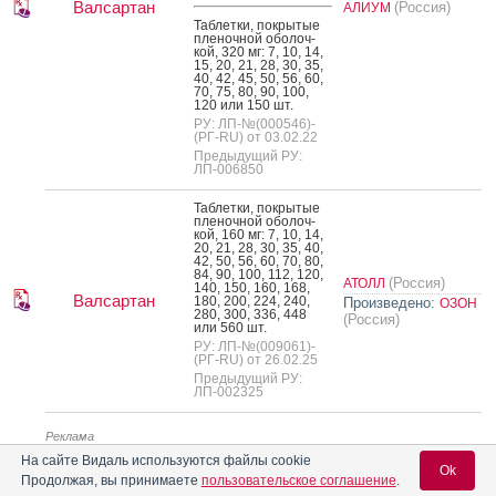
Валсартан
(Россия)
АЛИУМ
Таб­летки, пок­ры­тые
пле­ноч­ной обо­лоч­
кой, 320 мг: 7, 10, 14,
15, 20, 21, 28, 30, 35,
40, 42, 45, 50, 56, 60,
70, 75, 80, 90, 100,
120 или 150 шт.
РУ: ЛП-№(000546)-
(РГ-RU) от 03.02.22
Предыдущий РУ:
ЛП-006850
Таб­летки, пок­ры­тые
пле­ноч­ной обо­лоч­
кой, 160 мг: 7, 10, 14,
20, 21, 28, 30, 35, 40,
42, 50, 56, 60, 70, 80,
84, 90, 100, 112, 120,
(Россия)
АТОЛЛ
140, 150, 160, 168,
Валсартан
180, 200, 224, 240,
Произведено:
ОЗОН
280, 300, 336, 448
(Россия)
или 560 шт.
РУ: ЛП-№(009061)-
(РГ-RU) от 26.02.25
Предыдущий РУ:
ЛП-002325
Реклама
На сайте Видаль используются файлы cookie
Ok
Продолжая, вы принимаете
пользовательское соглашение
.