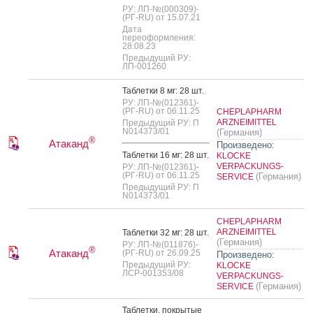
РУ: ЛП-№(000309)-
(РГ-RU) от 15.07.21
Дата
переоформления:
28.08.23
Предыдущий РУ:
ЛП-001260
Таб­летки 8 мг: 28 шт.
РУ: ЛП-№(012361)-
(РГ-RU) от 06.11.25
CHEPLAPHARM
ARZNEIMITTEL
Предыдущий РУ: П
N014373/01
(Германия)
®
Атаканд
Произведено:
Таб­летки 16 мг: 28 шт.
KLOCKE
VERPACKUNGS-
РУ: ЛП-№(012361)-
(РГ-RU) от 06.11.25
(Германия)
SERVICE
Предыдущий РУ: П
N014373/01
CHEPLAPHARM
ARZNEIMITTEL
Таб­летки 32 мг: 28 шт.
(Германия)
РУ: ЛП-№(011876)-
®
Атаканд
(РГ-RU) от 26.09.25
Произведено:
Предыдущий РУ:
KLOCKE
ЛСР-001353/08
VERPACKUNGS-
(Германия)
SERVICE
Таб­летки, пок­ры­тые