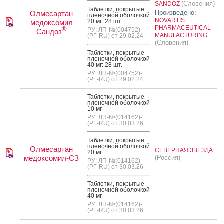
(Словения)
SANDOZ
Таб­летки, пок­ры­тые
Произведено:
Олмесартан
пле­ноч­ной обо­лоч­кой
NOVARTIS
20 мг: 28 шт.
медоксомил
PHARMACEUTICAL
®
РУ: ЛП-№(004752)-
Сандоз
MANUFACTURING
(РГ-RU) от 29.02.24
(Словения)
Таб­летки, пок­ры­тые
пле­ноч­ной обо­лоч­кой
40 мг: 28 шт.
РУ: ЛП-№(004752)-
(РГ-RU) от 29.02.24
Таб­летки, пок­ры­тые
пле­ноч­ной обо­лоч­кой
10 мг
РУ: ЛП-№(014162)-
(РГ-RU) от 30.03.26
Таб­летки, пок­ры­тые
пле­ноч­ной обо­лоч­кой
Олмесартан
СЕВЕРНАЯ ЗВЕЗДА
20 мг
медоксомил-СЗ
(Россия)
РУ: ЛП-№(014162)-
(РГ-RU) от 30.03.26
Таб­летки, пок­ры­тые
пле­ноч­ной обо­лоч­кой
40 мг
РУ: ЛП-№(014162)-
(РГ-RU) от 30.03.26