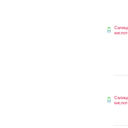
Салиц
кислот
Салиц
кислот