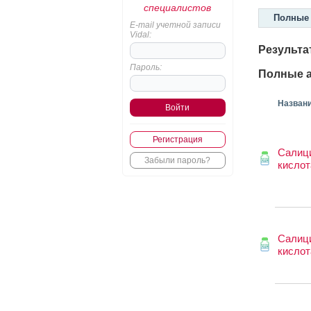
специалистов
Полные 
E-mail учетной записи
Vidal:
Результа
Пароль:
Полные а
Назван
Регистрация
Салиц
Забыли пароль?
кислот
Салиц
кислот