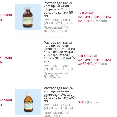
Рас­твор для на­руж­
но­го при­мене­ния
спир­то­вой 2%: фл.
25 мл, 40 мл или 80
ТУЛЬСКАЯ
иловая
мл
ФАРМАЦЕВТИЧЕСКАЯ
а
РУ: ЛП-№(008071)-
(Россия)
ФАБРИКА
(РГ-RU) от 11.12.24
Предыдущий РУ:
ЛСР-007280/10
Рас­твор для на­руж­
но­го при­мене­ния
спир­то­вой 1%: 25 мл,
40 мл или 80 мл фл.,
25 мл фл.-ка­пельн.,
КИРОВСКАЯ
иловая
4.5, 9 или 18 л ка­нис­
ФАРМАЦЕВТИЧЕСКАЯ
тры
а
(Россия)
ФАБРИКА
РУ: ЛП-№(012689)-
(РГ-RU) от 03.12.25
Предыдущий РУ:
ЛП-001742
Рас­твор для на­руж­
но­го при­мене­ния
спир­то­вой 1%: фл.
25 мл, 40 мл или 100
иловая
мл
(Россия)
ВЕСТ
а
РУ: ЛП-№(005471)-
(РГ-RU) от 15.05.24
Предыдущий РУ: Р
N002268/01