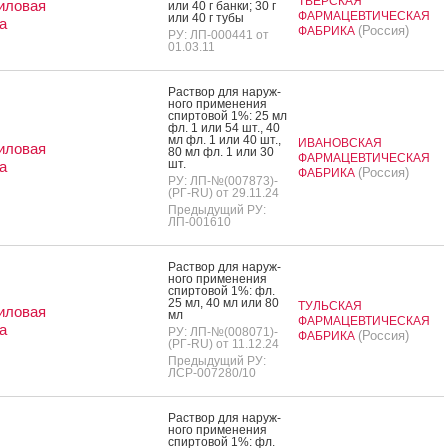
ТВЕРСКАЯ
иловая
или 40 г бан­ки; 30 г
ФАРМАЦЕВТИЧЕСКАЯ
или 40 г ту­бы
а
(Россия)
ФАБРИКА
РУ: ЛП-000441 от
01.03.11
Рас­твор для на­руж­
но­го при­мене­ния
спир­то­вой 1%: 25 мл
фл. 1 или 54 шт., 40
мл фл. 1 или 40 шт.,
ИВАНОВСКАЯ
иловая
80 мл фл. 1 или 30
ФАРМАЦЕВТИЧЕСКАЯ
шт.
а
(Россия)
ФАБРИКА
РУ: ЛП-№(007873)-
(РГ-RU) от 29.11.24
Предыдущий РУ:
ЛП-001610
Рас­твор для на­руж­
но­го при­мене­ния
спир­то­вой 1%: фл.
25 мл, 40 мл или 80
ТУЛЬСКАЯ
иловая
мл
ФАРМАЦЕВТИЧЕСКАЯ
а
РУ: ЛП-№(008071)-
(Россия)
ФАБРИКА
(РГ-RU) от 11.12.24
Предыдущий РУ:
ЛСР-007280/10
Рас­твор для на­руж­
но­го при­мене­ния
спир­то­вой 1%: фл.