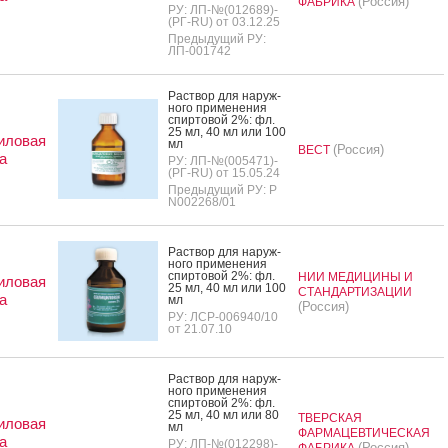
(Россия)
ФАБРИКА
РУ: ЛП-№(012689)-
(РГ-RU) от 03.12.25
Предыдущий РУ:
ЛП-001742
Рас­твор для на­руж­
но­го при­мене­ния
спир­то­вой 2%: фл.
25 мл, 40 мл или 100
иловая
мл
(Россия)
ВЕСТ
а
РУ: ЛП-№(005471)-
(РГ-RU) от 15.05.24
Предыдущий РУ: Р
N002268/01
Рас­твор для на­руж­
но­го при­мене­ния
спир­то­вой 2%: фл.
НИИ МЕДИЦИНЫ И
иловая
25 мл, 40 мл или 100
СТАНДАРТИЗАЦИИ
а
мл
(Россия)
РУ: ЛСР-006940/10
от 21.07.10
Рас­твор для на­руж­
но­го при­мене­ния
спир­то­вой 2%: фл.
25 мл, 40 мл или 80
ТВЕРСКАЯ
иловая
мл
ФАРМАЦЕВТИЧЕСКАЯ
а
РУ: ЛП-№(012298)-
(Россия)
ФАБРИКА