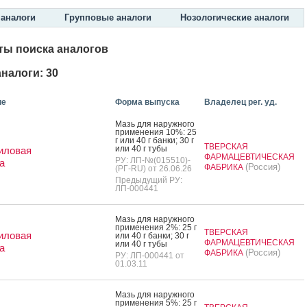
аналоги
Групповые аналоги
Нозологические аналоги
ты поиска аналогов
налоги: 30
ие
Форма выпуска
Владелец рег. уд.
Мазь для на­руж­но­го
при­мене­ния 10%: 25
г или 40 г бан­ки; 30 г
ТВЕРСКАЯ
или 40 г ту­бы
иловая
ФАРМАЦЕВТИЧЕСКАЯ
РУ: ЛП-№(015510)-
а
(Россия)
ФАБРИКА
(РГ-RU) от 26.06.26
Предыдущий РУ:
ЛП-000441
Мазь для на­руж­но­го
при­мене­ния 2%: 25 г
ТВЕРСКАЯ
иловая
или 40 г бан­ки; 30 г
ФАРМАЦЕВТИЧЕСКАЯ
или 40 г ту­бы
а
(Россия)
ФАБРИКА
РУ: ЛП-000441 от
01.03.11
Мазь для на­руж­но­го
при­мене­ния 5%: 25 г