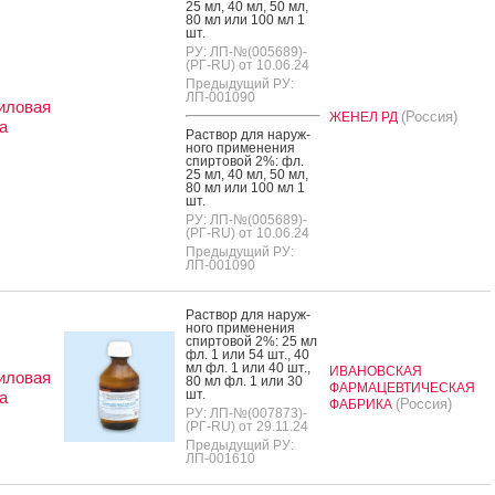
25 мл, 40 мл, 50 мл,
80 мл или 100 мл 1
шт.
РУ: ЛП-№(005689)-
(РГ-RU) от 10.06.24
Предыдущий РУ:
ЛП-001090
иловая
(Россия)
ЖЕНЕЛ РД
а
Рас­твор для на­руж­
но­го при­мене­ния
спир­то­вой 2%: фл.
25 мл, 40 мл, 50 мл,
80 мл или 100 мл 1
шт.
РУ: ЛП-№(005689)-
(РГ-RU) от 10.06.24
Предыдущий РУ:
ЛП-001090
Рас­твор для на­руж­
но­го при­мене­ния
спир­то­вой 2%: 25 мл
фл. 1 или 54 шт., 40
мл фл. 1 или 40 шт.,
ИВАНОВСКАЯ
иловая
80 мл фл. 1 или 30
ФАРМАЦЕВТИЧЕСКАЯ
шт.
а
(Россия)
ФАБРИКА
РУ: ЛП-№(007873)-
(РГ-RU) от 29.11.24
Предыдущий РУ:
ЛП-001610