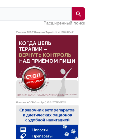
Расширенный поиск
Реклама. ООО "Изварино Фарма", ИНН 500
3022562
Реклама. АО "Видаль Рус", ИНН 772
8043605