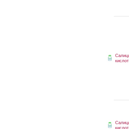
Салиц
кислот
Салиц
кислот