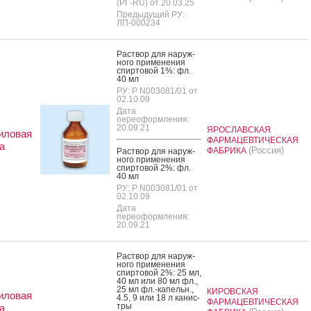
(РГ-RU) от 20.03.25
Предыдущий РУ:
ЛП-000234
Рас­твор для на­руж­
но­го при­мене­ния
спир­то­вой 1%: фл.
40 мл
РУ: Р N003081/01 от
02.10.09
Дата
переоформления:
20.09.21
ЯРОСЛАВСКАЯ
иловая
ФАРМАЦЕВТИЧЕСКАЯ
а
(Россия)
ФАБРИКА
Рас­твор для на­руж­
но­го при­мене­ния
спир­то­вой 2%: фл.
40 мл
РУ: Р N003081/01 от
02.10.09
Дата
переоформления:
20.09.21
Рас­твор для на­руж­
но­го при­мене­ния
спир­то­вой 2%: 25 мл,
40 мл или 80 мл фл.,
25 мл фл.-ка­пельн.,
КИРОВСКАЯ
иловая
4.5, 9 или 18 л ка­нис­
ФАРМАЦЕВТИЧЕСКАЯ
тры
а