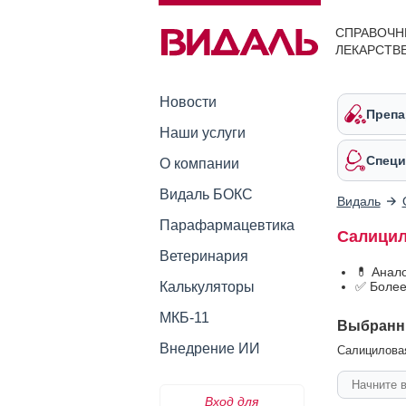
СПРАВОЧН
ЛЕКАРСТВ
Новости
Препа
Наши услуги
Специ
О компании
Видаль БОКС
Видаль
Парафармацевтика
Салицил
Ветеринария
💊 Анал
Калькуляторы
✅ Более
МКБ-11
Выбранн
Внедрение ИИ
Салициловая
Вход для