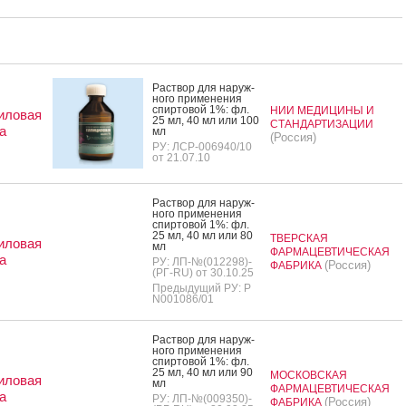
Рас­твор для на­руж­
но­го при­мене­ния
спир­то­вой 1%: фл.
НИИ МЕДИЦИНЫ И
иловая
25 мл, 40 мл или 100
СТАНДАРТИЗАЦИИ
а
мл
(Россия)
РУ: ЛСР-006940/10
от 21.07.10
Рас­твор для на­руж­
но­го при­мене­ния
спир­то­вой 1%: фл.
25 мл, 40 мл или 80
ТВЕРСКАЯ
иловая
мл
ФАРМАЦЕВТИЧЕСКАЯ
а
РУ: ЛП-№(012298)-
(Россия)
ФАБРИКА
(РГ-RU) от 30.10.25
Предыдущий РУ: Р
N001086/01
Рас­твор для на­руж­
но­го при­мене­ния
спир­то­вой 1%: фл.
25 мл, 40 мл или 90
МОСКОВСКАЯ
иловая
мл
ФАРМАЦЕВТИЧЕСКАЯ
а
РУ: ЛП-№(009350)-
(Россия)
ФАБРИКА