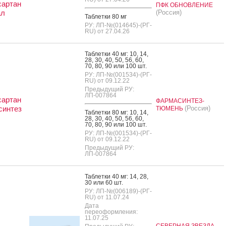
сартан
ПФК ОБНОВЛЕНИЕ
ал
(Россия)
Таб­летки 80 мг
РУ: ЛП-№(014645)-(РГ-
RU) от 27.04.26
Таб­летки 40 мг: 10, 14,
28, 30, 40, 50, 56, 60,
70, 80, 90 или 100 шт.
РУ: ЛП-№(001534)-(РГ-
RU) от 09.12.22
Предыдущий РУ:
ЛП-007864
сартан
ФАРМАСИНТЕЗ-
синтез
(Россия)
ТЮМЕНЬ
Таб­летки 80 мг: 10, 14,
28, 30, 40, 50, 56, 60,
70, 80, 90 или 100 шт.
РУ: ЛП-№(001534)-(РГ-
RU) от 09.12.22
Предыдущий РУ:
ЛП-007864
Таб­летки 40 мг: 14, 28,
30 или 60 шт.
РУ: ЛП-№(006189)-(РГ-
RU) от 11.07.24
Дата
переоформления:
11.07.25
СЕВЕРНАЯ ЗВЕЗДА