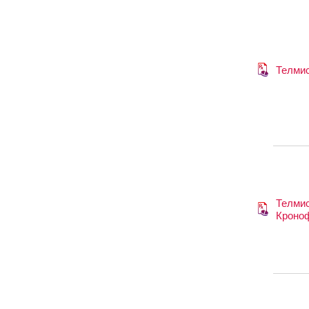
Телми
Телми
Кроно