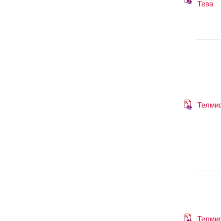
Тева
Телми
Телми