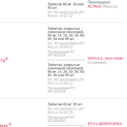
Произведено:
Таб­летки 80 мг: 30 или
(Мальта)
ACTAVIS
90 шт.
РУ: ЛП-№(001025)-(РГ-
RU) от 18.07.22
Таб­летки, пок­ры­тые
пле­ноч­ной обо­лоч­кой,
40 мг: 14, 28, 30, 56, 60,
84, 90 или 98 шт.
РУ: ЛП-№(000860)-(РГ-
RU) от 03.06.22
Предыдущий РУ:
ЛП-003269
KRKA d.d., Novo mesto
®
ста
(Словения)
Таб­летки, пок­ры­тые
пле­ноч­ной обо­лоч­кой,
80 мг: 14, 28, 30, 56, 60,
84, 90 или 98 шт.
РУ: ЛП-№(000860)-(РГ-
RU) от 03.06.22
Предыдущий РУ:
ЛП-003269
Таб­летки 40 мг: 30 шт.
РУ: ЛП-№(009377)-(РГ-
RU) от 24.03.25
Предыдущий РУ:
ЛП-008650
IPCA LABORATORIES
®
форс