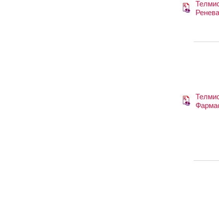
Телми
Ренев
Телми
Фарма