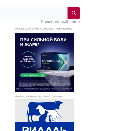
Расширенный поиск
Реклама. ООО "ОПЕЛЛА ХЕЛСКЕА", ИНН 971
0085580
Реклама. АО "Видаль Рус", ИНН 772
8043605