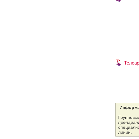
Телсар
Информа
Групповые
препарат
специалис
линии.