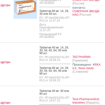
Предыдущий РУ:
ЛП-003650
(Россия)
артан-
контакты:
Таб­летки 80 мг: 14, 28,
СЕВЕРНАЯ ЗВЕЗДА
30 или 60 шт.
(Россия)
НАО
РУ: ЛП-№(006189)-(РГ-
RU) от 11.07.24
Дата
переоформления:
11.07.25
Предыдущий РУ:
ЛП-003650
Таб­летки 40 мг: 14, 28,
30, 56, 60, 84, 90 или
98 шт.
TAD PHARMA
РУ: ЛП-№(003074)-(РГ-
RU) от 28.08.23
(Германия)
артан-
Произведено:
KRKA
Таб­летки 80 мг: 14, 28,
d.d., Novo mesto
30, 56, 60, 84, 90 или
(Словения)
98 шт.
РУ: ЛП-№(003074)-(РГ-
RU) от 28.08.23
Таб­летки 40 мг: 30 или
90 шт.
РУ: ЛП-№(001025)-(РГ-
Teva Pharmaceutical
RU) от 18.07.22
артан-
(Израиль)
Industries