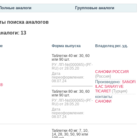
Полные аналоги
Групповые аналоги
ты поиска аналогов
налоги: 13
ие
Форма выпуска
Владелец рег. уд.
Таб­летки 40 мг: 30, 60
или 90 шт.
РУ: ЛП-№(000065)-(РГ-
RU) от 28.05.20
САНОФИ РОССИЯ
Дата
(Россия)
переоформления:
08.07.24
Произведено:
SANOFI
®
ILAC SANAYI VE
(Турция)
TICARET
Таб­летки 80 мг: 30, 60
или 90 шт.
контакты:
РУ: ЛП-№(000065)-(РГ-
САНОФИ
RU) от 28.05.20
Дата
переоформления:
08.07.24
Таб­летки 40 мг: 7, 10,
14, 28, 30, 50, 90 или
100 шт.