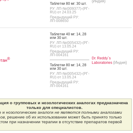
(Индия)
Таб­летки 80 мг: 30 шт.
РУ: ЛП-№(009377)-(РГ-
RU) от 24.03.25
Предыдущий РУ:
ЛП-008650
Таб­летки 40 мг: 14, 28
или 30 шт.
РУ: ЛП-№(005432)-(РГ-
RU) от 13.05.24
Предыдущий РУ:
ЛП-004161
Dr. Reddy`s
®
тан
(Индия)
Laboratories
Таб­летки 80 мг: 14, 28
или 30 шт.
РУ: ЛП-№(005432)-(РГ-
RU) от 13.05.24
Предыдущий РУ:
ЛП-004161
ция о групповых и нозологических аналогах предназначена
только для специалистов.
 и нозологические аналоги
не являются полными аналогами
ов
, решение об их использовании может быть принято только
том при назначении терапии в отсутствие препаратов первой