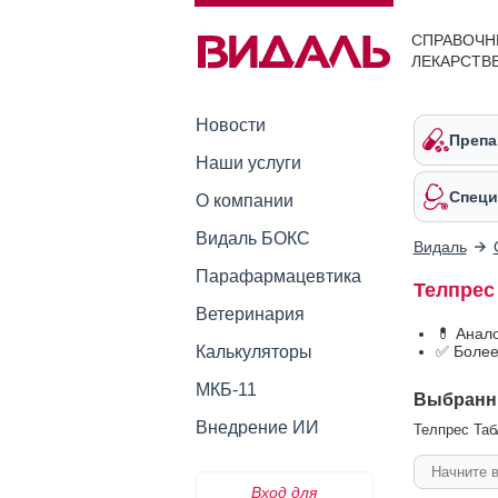
СПРАВОЧН
ЛЕКАРСТВ
Новости
Препа
Наши услуги
Специ
О компании
Видаль БОКС
Видаль
Парафармацевтика
Телпрес
Ветеринария
💊 Анал
Калькуляторы
✅ Более
МКБ-11
Выбранн
Внедрение ИИ
Телпрес Табл
Вход для