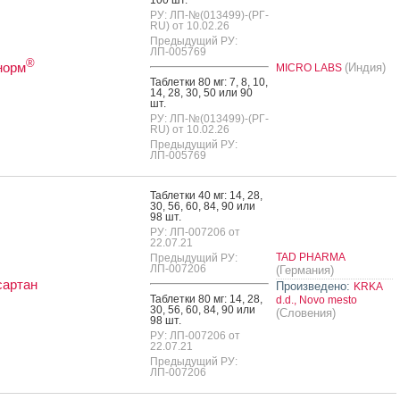
РУ: ЛП-№(013499)-(РГ-
RU) от 10.02.26
Предыдущий РУ:
ЛП-005769
®
норм
(Индия)
MICRO LABS
Таб­летки 80 мг: 7, 8, 10,
14, 28, 30, 50 или 90
шт.
РУ: ЛП-№(013499)-(РГ-
RU) от 10.02.26
Предыдущий РУ:
ЛП-005769
Таб­летки 40 мг: 14, 28,
30, 56, 60, 84, 90 или
98 шт.
РУ: ЛП-007206 от
22.07.21
TAD PHARMA
Предыдущий РУ:
ЛП-007206
(Германия)
сартан
Произведено:
KRKA
Таб­летки 80 мг: 14, 28,
d.d., Novo mesto
30, 56, 60, 84, 90 или
(Словения)
98 шт.
РУ: ЛП-007206 от
22.07.21
Предыдущий РУ:
ЛП-007206