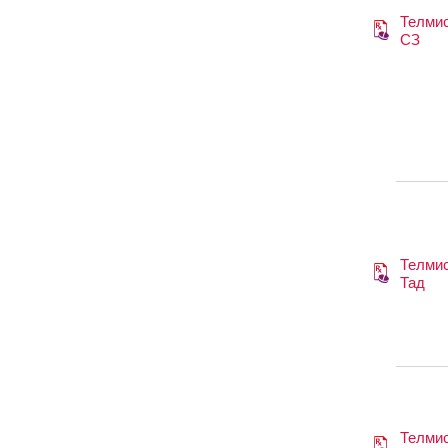
Телмис
СЗ
Телмис
Тад
Телмис