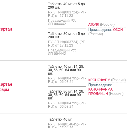
Таб­летки 40 мг: от 5 до
200 шт.
РУ: ЛП-№(003724)-(РГ-
RU) от 17.11.23
Предыдущий РУ:
ЛП-004442
(Россия)
АТОЛЛ
сартан
Произведено:
ОЗОН
Таб­летки 80 мг: от 5 до
(Россия)
200 шт.
РУ: ЛП-№(003724)-(РГ-
RU) от 17.11.23
Предыдущий РУ:
ЛП-004442
Таб­летки 40 мг: 14, 28,
30, 56, 60, 84 или 90
шт.
РУ: ЛП-№(004795)-(РГ-
(Россия)
КРОНОФАРМ
RU) от 06.03.24
сартан
Произведено:
фарм
КАНОНФАРМА
Таб­летки 80 мг: 14, 28,
(Россия)
ПРОДАКШН
30, 56, 60, 84 или 90
шт.
РУ: ЛП-№(004795)-(РГ-
RU) от 06.03.24
Таб­летки 40 мг
РУ: ЛП-№(014645)-(РГ-
RU) от 27.04.26