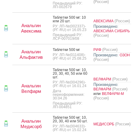
(Россия)
Предыдущий РУ:
ЛП-002679
Таб­летки 500 мг: 10
(Россия)
или 20 шт.
АВЕКСИМА
Анальгин
РУ: ЛП-№(002337)-
Произведено:
(РГ-RU) от 16.05.23
Авексима
АВЕКСИМА СИБИРЬ
Предыдущий РУ:
(Россия)
ЛСР-007019/08
(Россия)
Таб­летки 500 мг
РИФ
Анальгин
РУ: ЛП-№(011408)-
Произведено:
ОЗОН
Альфактив
(РГ-RU) от 25.08.25
(Россия)
Таб­летки 500 мг: 10,
20, 30, 40, 50 или 60
шт.
(Россия)
ВЕЛФАРМ
РУ: ЛП-№(004296)-
Произведено:
Анальгин
(РГ-RU) от 16.01.24
(Россия)
ВЕЛФАРМ
Велфарм
Дата
или
ВЕЛФАРМ-М
переоформления:
(Россия)
30.04.26
Предыдущий РУ:
ЛП-004851
Таб­летки 500 мг: 10,
Анальгин
20, 30, 40 или 50 шт.
(Россия)
МЕДИСОРБ
Медисорб
РУ: ЛП-№(004633)-
(РГ-RU) от 15.02.24