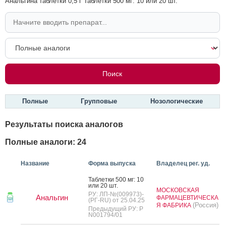
Анальгина таблетки 0,5 г Таблетки 500 мг: 10 или 20 шт.
Полные
Групповые
Нозологические
Результаты поиска аналогов
Полные аналоги: 24
Название
Форма выпуска
Владелец рег. уд.
Таб­летки 500 мг: 10
или 20 шт.
МОСКОВСКАЯ
РУ: ЛП-№(009973)-
Анальгин
ФАРМАЦЕВТИЧЕСКА
(РГ-RU) от 25.04.25
(Россия)
Я ФАБРИКА
Предыдущий РУ: Р
N001794/01