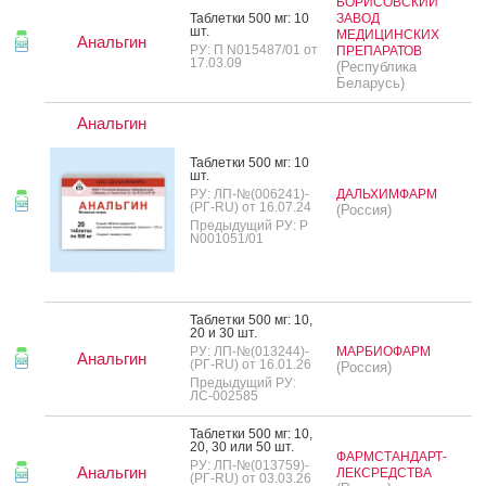
БОРИСОВСКИЙ
Таб­летки 500 мг: 10
ЗАВОД
шт.
МЕДИЦИНСКИХ
Анальгин
РУ: П N015487/01 от
ПРЕПАРАТОВ
17.03.09
(Республика
Беларусь)
Анальгин
Таб­летки 500 мг: 10
шт.
РУ: ЛП-№(006241)-
ДАЛЬХИМФАРМ
(РГ-RU) от 16.07.24
(Россия)
Предыдущий РУ: Р
N001051/01
Таб­летки 500 мг: 10,
20 и 30 шт.
РУ: ЛП-№(013244)-
МАРБИОФАРМ
Анальгин
(РГ-RU) от 16.01.26
(Россия)
Предыдущий РУ:
ЛС-002585
Таб­летки 500 мг: 10,
20, 30 или 50 шт.
ФАРМСТАНДАРТ-
РУ: ЛП-№(013759)-
Анальгин
ЛЕКСРЕДСТВА
(РГ-RU) от 03.03.26