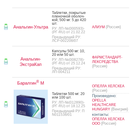
Таб­летки, пок­ры­тые
пле­ноч­ной обо­лоч­
кой, 500 мг: 5 до 420
шт.
Анальгин-Ультра
(Россия)
АЛИУМ
РУ: ЛП-№(000593)-
(РГ-RU) от 21.02.22
Предыдущий РУ:
ЛСР-002208/07
Кап­су­лы 500 мг: 10,
20 или 50 шт.
ФАРМСТАНДАРТ-
Анальгин-
РУ: ЛП-№(008278)-
ЛЕКСРЕДСТВА
(РГ-RU) от 25.12.24
ЭкстраКап
(Россия)
Предыдущий РУ:
ЛП-004211
®
Баралгин
М
ОПЕЛЛА ХЕЛСКЕА
(Россия)
Таб­летки 500 мг: 20
Произведено:
или 100 шт.
OPELLA
РУ: ЛП-№(012890)-
HEALTHCARE
(РГ-RU) от 18.12.25
(Венгрия)
HUNGARY
Предыдущий РУ: П
контакты:
N011538/01
ОПЕЛЛА ХЕЛСКЕА
(Россия)
ООО