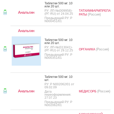
Таб­летки 500 мг: 10
или 20 шт.
РУ: ЛП-№(009958)-
ТАТХИМФАРМПРЕПА
Анальгин
(РГ-RU) от 24.04.25
(Россия)
РАТЫ
Предыдущий РУ: Р
N000451/01
Анальгин
Таб­летки 500 мг: 10
или 20 шт.
РУ: ЛП-№(013041)-
(Россия)
ОРГАНИКА
(РГ-RU) от 29.12.25
Предыдущий РУ: Р
N000351/01
Таб­летки 500 мг: 10
шт.
РУ: Р N002062/01 от
09.02.09
Анальгин
(Россия)
МЕДИСОРБ
Дата
переоформления:
27.07.23
Предыдущий РУ: Р
N002062/01