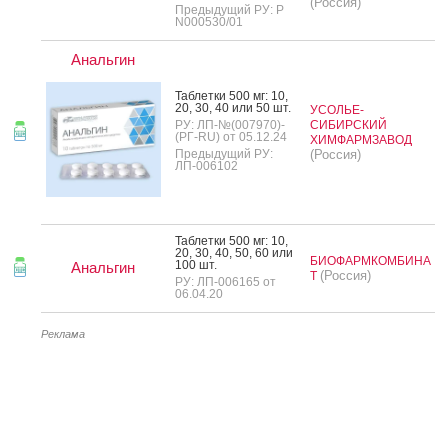
(Россия)
Предыдущий РУ: Р
N000530/01
Анальгин
Таб­летки 500 мг: 10,
20, 30, 40 или 50 шт.
УСОЛЬЕ-
РУ: ЛП-№(007970)-
СИБИРСКИЙ
(РГ-RU) от 05.12.24
ХИМФАРМЗАВОД
Предыдущий РУ:
(Россия)
ЛП-006102
Таб­летки 500 мг: 10,
20, 30, 40, 50, 60 или
БИОФАРМКОМБИНА
100 шт.
Анальгин
(Россия)
Т
РУ: ЛП-006165 от
06.04.20
Реклама