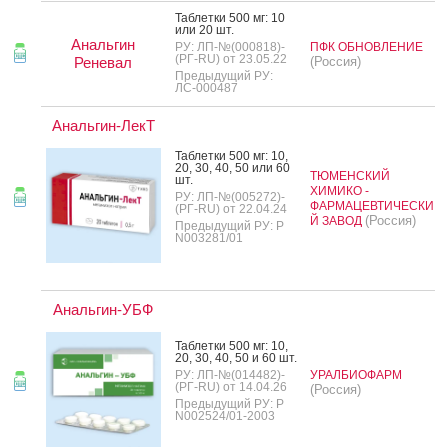
Таб­летки 500 мг: 10
или 20 шт.
Анальгин
РУ: ЛП-№(000818)-
ПФК ОБНОВЛЕНИЕ
(РГ-RU) от 23.05.22
Реневал
(Россия)
Предыдущий РУ:
ЛС-000487
Анальгин-ЛекТ
Таб­летки 500 мг: 10,
20, 30, 40, 50 или 60
ТЮМЕНСКИЙ
шт.
ХИМИКО -
РУ: ЛП-№(005272)-
ФАРМАЦЕВТИЧЕСКИ
(РГ-RU) от 22.04.24
(Россия)
Й ЗАВОД
Предыдущий РУ: Р
N003281/01
Анальгин-УБФ
Таб­летки 500 мг: 10,
20, 30, 40, 50 и 60 шт.
РУ: ЛП-№(014482)-
УРАЛБИОФАРМ
(РГ-RU) от 14.04.26
(Россия)
Предыдущий РУ: Р
N002524/01-2003