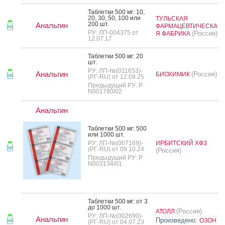
Таб­летки 500 мг: 10,
20, 30, 50, 100 или
ТУЛЬСКАЯ
200 шт.
Анальгин
ФАРМАЦЕВТИЧЕСКА
РУ: ЛП-004375 от
(Россия)
Я ФАБРИКА
12.07.17
Таб­летки 500 мг: 20
шт.
РУ: ЛП-№(011653)-
Анальгин
(Россия)
БИОХИМИК
(РГ-RU) от 12.09.25
Предыдущий РУ: Р
N001780/02
Анальгин
Таб­летки 500 мг: 500
или 1000 шт.
РУ: ЛП-№(007169)-
ИРБИТСКИЙ ХФЗ
(РГ-RU) от 09.10.24
(Россия)
Предыдущий РУ: Р
N003134/01
Таб­летки 500 мг: от 3
до 1000 шт.
(Россия)
АТОЛЛ
РУ: ЛП-№(002690)-
Анальгин
Произведено:
ОЗОН
(РГ-RU) от 04.07.23