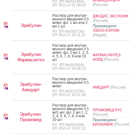
БРЫНЦАЛОВ-А
РУ: ЛП-№(011484)-
(Россия)
(РГ-RU) от 01.09.25
Рас­твор для внут­ри­
ДЖОДАС ЭКСПОИМ
вен­но­го вве­дения 0.5
(Россия)
мг/мл: фл. 1 мл или 2
Эрибулин
Произведено:
мл 1 шт.
JODAS EXPOIM
РУ: ЛП-№(003730)-
(Индия)
(РГ-RU) от 20.11.23
Рас­твор для внут­ри­
вен­но­го вве­дения 0.5
мг/мл: фл. 2 мл 1, 2, 3,
Эрибулин
ФАРМАСИНТЕЗ-
4, 5, 6, 7, 8, 9 или 10
Фармасинтез
(Россия)
НОРД
шт.
РУ: ЛП-№(003066)-
(РГ-RU) от 28.08.23
Рас­твор для внут­ри­
вен­но­го вве­дения 0.5
Эрибулин-
мг/мл
(Россия)
АМЕДАРТ
Амедарт
РУ: ЛП-№(013236)-
(РГ-RU) от 16.01.26
Рас­твор для внут­ри­
вен­но­го вве­дения 0.5
ПРОМОМЕД РУС
мг/1 мл: фл. 2 мл 1, 2,
Эрибулин-
(Россия)
3, 4, 5, 6, 7, 8, 9 или
Промомед
10 шт.
Произведено:
(Россия)
БИОХИМИК
РУ: ЛП-№(001008)-
(РГ-RU) от 13.07.22