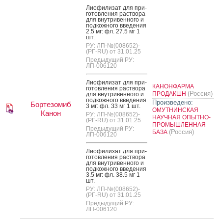
Ли­офи­лизат для при­
готов­ле­ния рас­тво­ра
для внут­ри­вен­но­го и
под­кожно­го вве­дения
2.5 мг: фл. 27.5 мг 1
шт.
РУ: ЛП-№(008652)-
(РГ-RU) от 31.01.25
Предыдущий РУ:
ЛП-006120
Ли­офи­лизат для при­
КАНОНФАРМА
готов­ле­ния рас­тво­ра
(Россия)
ПРОДАКШН
для внут­ри­вен­но­го и
под­кожно­го вве­дения
Произведено:
Бортезомиб
3 мг: фл. 33 мг 1 шт.
ОМУТНИНСКАЯ
Канон
РУ: ЛП-№(008652)-
НАУЧНАЯ ОПЫТНО-
(РГ-RU) от 31.01.25
ПРОМЫШЛЕННАЯ
Предыдущий РУ:
(Россия)
БАЗА
ЛП-006120
Ли­офи­лизат для при­
готов­ле­ния рас­тво­ра
для внут­ри­вен­но­го и
под­кожно­го вве­дения
3.5 мг: фл. 38.5 мг 1
шт.
РУ: ЛП-№(008652)-
(РГ-RU) от 31.01.25
Предыдущий РУ:
ЛП-006120