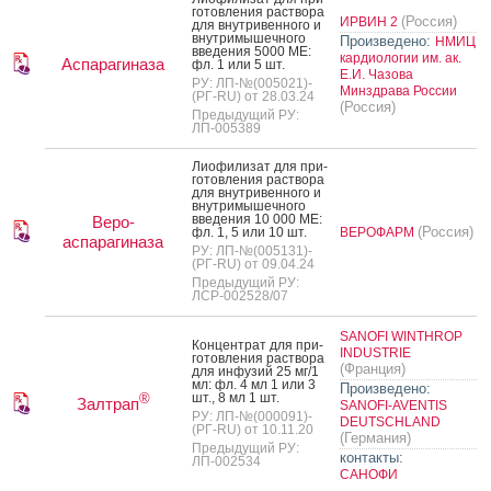
готов­ле­ния рас­тво­ра
(Россия)
ИРВИН 2
для внут­ри­вен­но­го и
внут­ри­мышеч­но­го
Произведено:
НМИЦ
вве­дения 5000 МЕ:
кардиологии им. ак.
Аспарагиназа
фл. 1 или 5 шт.
Е.И. Чазова
РУ: ЛП-№(005021)-
Минздрава России
(РГ-RU) от 28.03.24
(Россия)
Предыдущий РУ:
ЛП-005389
Ли­офи­лизат для при­
готов­ле­ния рас­тво­ра
для внут­ри­вен­но­го и
внут­ри­мышеч­но­го
вве­дения 10 000 МЕ:
Веро-
(Россия)
фл. 1, 5 или 10 шт.
ВЕРОФАРМ
аспарагиназа
РУ: ЛП-№(005131)-
(РГ-RU) от 09.04.24
Предыдущий РУ:
ЛСР-002528/07
SANOFI WINTHROP
Кон­цен­трат для при­
INDUSTRIE
готов­ле­ния рас­тво­ра
(Франция)
для ин­фу­зий 25 мг/1
мл: фл. 4 мл 1 или 3
Произведено:
шт., 8 мл 1 шт.
®
Залтрап
SANOFI-AVENTIS
РУ: ЛП-№(000091)-
DEUTSCHLAND
(РГ-RU) от 10.11.20
(Германия)
Предыдущий РУ:
контакты:
ЛП-002534
САНОФИ