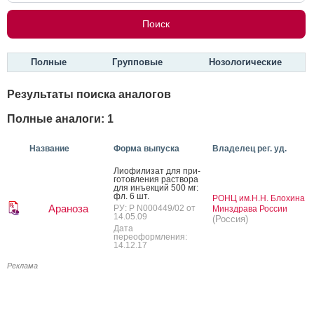
Полные
Групповые
Нозологические
Результаты поиска аналогов
Полные аналоги: 1
Название
Форма выпуска
Владелец рег. уд.
Ли­офи­лизат для при­
готов­ле­ния рас­тво­ра
для инъ­ек­ций 500 мг:
фл. 6 шт.
РОНЦ им.Н.Н. Блохина
Араноза
РУ: Р N000449/02 от
Минздрава России
14.05.09
(Россия)
Дата
переоформления:
14.12.17
Реклама