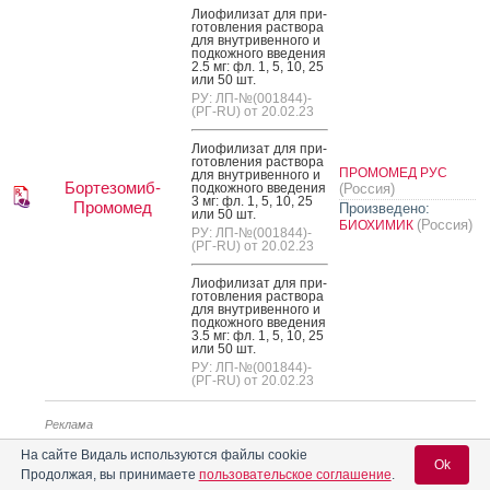
Ли­офи­лизат для при­
готов­ле­ния рас­тво­ра
для внут­ри­вен­но­го и
под­кожно­го вве­дения
2.5 мг: фл. 1, 5, 10, 25
или 50 шт.
РУ: ЛП-№(001844)-
(РГ-RU) от 20.02.23
Ли­офи­лизат для при­
готов­ле­ния рас­тво­ра
ПРОМОМЕД РУС
для внут­ри­вен­но­го и
Бортезомиб-
под­кожно­го вве­дения
(Россия)
3 мг: фл. 1, 5, 10, 25
Промомед
Произведено:
или 50 шт.
(Россия)
БИОХИМИК
РУ: ЛП-№(001844)-
(РГ-RU) от 20.02.23
Ли­офи­лизат для при­
готов­ле­ния рас­тво­ра
для внут­ри­вен­но­го и
под­кожно­го вве­дения
3.5 мг: фл. 1, 5, 10, 25
или 50 шт.
РУ: ЛП-№(001844)-
(РГ-RU) от 20.02.23
Реклама
На сайте Видаль используются файлы cookie
Ok
Продолжая, вы принимаете
пользовательское соглашение
.