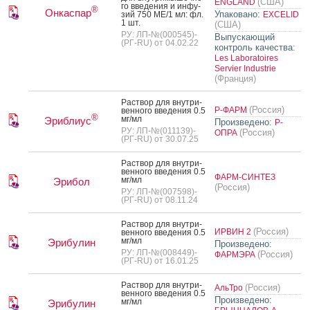
(США)
ENGLAND
го вве­дения и ин­фу­
®
Онкаспар
Упаковано:
зий 750 МЕ/1 мл: фл.
EXCELID
1 шт.
(США)
РУ: ЛП-№(000545)-
Выпускающий
(РГ-RU) от 04.02.22
контроль качества:
Les Laboratoires
Servier Industrie
(Франция)
Рас­твор для внут­ри­
(Россия)
Р-ФАРМ
вен­но­го вве­дения 0.5
®
мг/мл
Эриблиус
Произведено:
Р-
РУ: ЛП-№(011139)-
(Россия)
ОПРА
(РГ-RU) от 30.07.25
Рас­твор для внут­ри­
вен­но­го вве­дения 0.5
ФАРМ-СИНТЕЗ
мг/мл
Эрибол
(Россия)
РУ: ЛП-№(007598)-
(РГ-RU) от 08.11.24
Рас­твор для внут­ри­
(Россия)
ИРВИН 2
вен­но­го вве­дения 0.5
мг/мл
Эрибулин
Произведено:
РУ: ЛП-№(008449)-
(Россия)
ФАРМЭРА
(РГ-RU) от 16.01.25
Рас­твор для внут­ри­
(Россия)
АльТро
вен­но­го вве­дения 0.5
Произведено:
мг/мл
Эрибулин