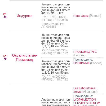
Кон­цен­трат для при­
готов­ле­ния рас­тво­ра
для ин­фу­зий 1 мг/мл:
фл. 10 мл 10 шт.
Индурокс
(Россия)
Нова Фарм
РУ: ЛП-№(011824)-
(РГ-RU) от 24.09.25
Предыдущий РУ:
ЛП-008866
Кон­цен­трат для при­
готов­ле­ния рас­тво­ра
для ин­фу­зий 2 мг/мл:
фл. 25 мл или 50 мл
1, 2, 5, 10 или 50 шт.
РУ: ЛП-№(001030)-
ПРОМОМЕД РУС
(РГ-RU) от 18.07.22
Оксалиплатин-
(Россия)
Промомед
Произведено:
Кон­цен­трат для при­
(Россия)
БИОХИМИК
готов­ле­ния рас­тво­ра
для ин­фу­зий 5 мг/мл:
фл. 25 мл или 50 мл
1, 2, 5, 10 или 50 шт.
РУ: ЛП-№(001030)-
(РГ-RU) от 18.07.22
Les Laboratoires
(Франция)
Servier
Произведено:
Ли­офи­лизат для при­
LYOPHILIZATION
готов­ле­ния рас­тво­ра
SERVICES OF NEW
для внут­ри­мышеч­но­