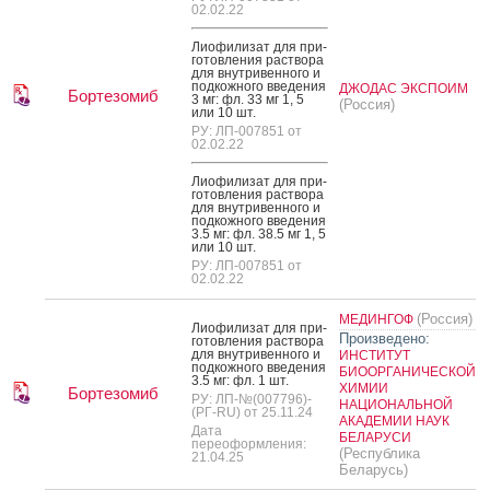
02.02.22
Ли­офи­лизат для при­
готов­ле­ния рас­тво­ра
для внут­ри­вен­но­го и
под­кожно­го вве­дения
ДЖОДАС ЭКСПОИМ
Бортезомиб
3 мг: фл. 33 мг 1, 5
(Россия)
или 10 шт.
РУ: ЛП-007851 от
02.02.22
Ли­офи­лизат для при­
готов­ле­ния рас­тво­ра
для внут­ри­вен­но­го и
под­кожно­го вве­дения
3.5 мг: фл. 38.5 мг 1, 5
или 10 шт.
РУ: ЛП-007851 от
02.02.22
(Россия)
МЕДИНГОФ
Ли­офи­лизат для при­
Произведено:
готов­ле­ния рас­тво­ра
для внут­ри­вен­но­го и
ИНСТИТУТ
под­кожно­го вве­дения
БИООРГАНИЧЕСКОЙ
3.5 мг: фл. 1 шт.
ХИМИИ
Бортезомиб
РУ: ЛП-№(007796)-
НАЦИОНАЛЬНОЙ
(РГ-RU) от 25.11.24
АКАДЕМИИ НАУК
Дата
БЕЛАРУСИ
переоформления:
(Республика
21.04.25
Беларусь)