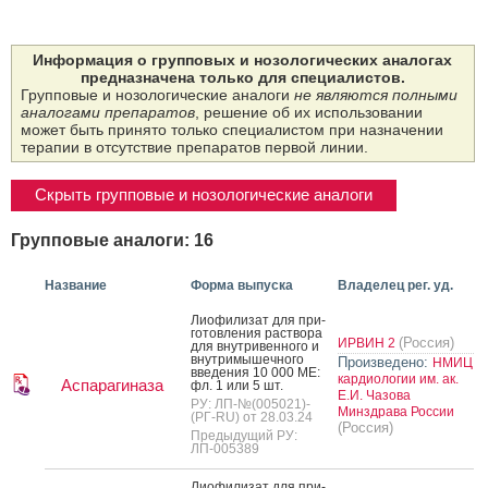
Информация о групповых и нозологических аналогах
предназначена только для специалистов.
Групповые и нозологические аналоги
не являются полными
аналогами препаратов
, решение об их использовании
может быть принято только специалистом при назначении
терапии в отсутствие препаратов первой линии.
Скрыть групповые и нозологические аналоги
Групповые аналоги: 16
Название
Форма выпуска
Владелец рег. уд.
Ли­офи­лизат для при­
готов­ле­ния рас­тво­ра
(Россия)
ИРВИН 2
для внут­ри­вен­но­го и
внут­ри­мышеч­но­го
Произведено:
НМИЦ
вве­дения 10 000 МЕ:
кардиологии им. ак.
Аспарагиназа
фл. 1 или 5 шт.
Е.И. Чазова
РУ: ЛП-№(005021)-
Минздрава России
(РГ-RU) от 28.03.24
(Россия)
Предыдущий РУ:
ЛП-005389
Ли­офи­лизат для при­