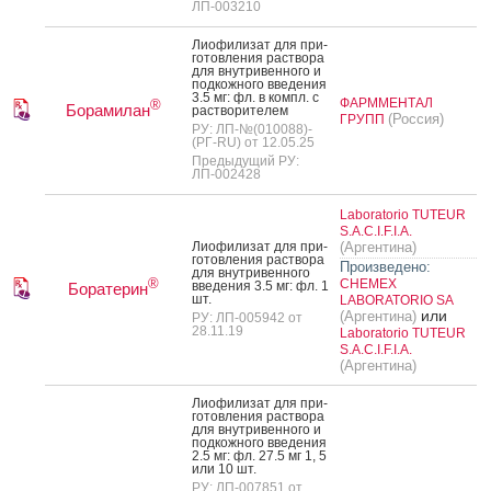
ЛП-003210
Ли­офи­лизат для при­
готов­ле­ния рас­тво­ра
для внут­ри­вен­но­го и
под­кожно­го вве­дения
3.5 мг: фл. в компл. с
ФАРММЕНТАЛ
®
Борамилан
рас­тво­рите­лем
(Россия)
ГРУПП
РУ: ЛП-№(010088)-
(РГ-RU) от 12.05.25
Предыдущий РУ:
ЛП-002428
Laboratorio TUTEUR
S.A.C.I.F.I.A.
Ли­офи­лизат для при­
(Аргентина)
готов­ле­ния рас­тво­ра
Произведено:
для внут­ри­вен­но­го
®
CHEMEX
вве­дения 3.5 мг: фл. 1
Боратерин
шт.
LABORATORIO SA
или
(Аргентина)
РУ: ЛП-005942 от
28.11.19
Laboratorio TUTEUR
S.A.C.I.F.I.A.
(Аргентина)
Ли­офи­лизат для при­
готов­ле­ния рас­тво­ра
для внут­ри­вен­но­го и
под­кожно­го вве­дения
2.5 мг: фл. 27.5 мг 1, 5
или 10 шт.
РУ: ЛП-007851 от