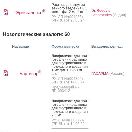
Рас­твор для внут­ри­
вен­но­го вве­дения 0.5
Dr. Reddy`s
®
мг/мл: фл. 2 мл 1 шт.
Эриксаленсе
(Индия)
Laboratories
РУ: ЛП-№(004986)-
(РГ-RU) от 25.03.24
Нозологические аналоги: 60
Название
Форма выпуска
Владелец рег. уд.
Ли­офи­лизат для при­
готов­ле­ния рас­тво­ра
для внут­ри­вен­но­го и
под­кожно­го вве­дения
1 мг: фл. 10.953 мг 1
®
Бартизар
(Россия)
шт.
РАФАРМА
РУ: ЛП-№(004854)-
(РГ-RU) от 14.03.24
Предыдущий РУ:
ЛП-003412
Ли­офи­лизат для при­
готов­ле­ния рас­тво­ра
для внут­ри­вен­но­го и
под­кожно­го вве­дения
2.5 мг
РУ: ЛП-№(000899)-
(РГ-RU) от 14.06.22