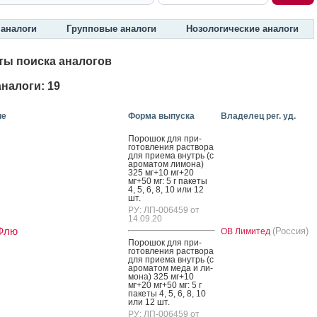
аналоги
Групповые аналоги
Нозологические аналоги
ты поиска аналогов
налоги: 19
ие
Форма выпуска
Владелец рег. уд.
По­рошок для при­
готов­ле­ния рас­тво­ра
для при­ема внутрь (с
аро­матом ли­мона)
325 мг+10 мг+20
мг+50 мг: 5 г па­кеты
4, 5, 6, 8, 10 или 12
шт.
РУ: ЛП-006459 от
14.09.20
Флю
(Россия)
ОВ Лимитед
По­рошок для при­
готов­ле­ния рас­тво­ра
для при­ема внутрь (с
аро­матом ме­да и ли­
мона) 325 мг+10
мг+20 мг+50 мг: 5 г
па­кеты 4, 5, 6, 8, 10
или 12 шт.
РУ: ЛП-006459 от