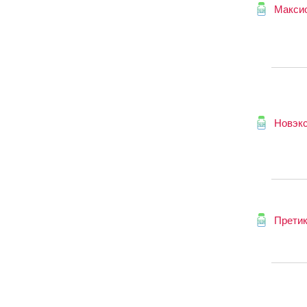
Макси
Новэк
Прети