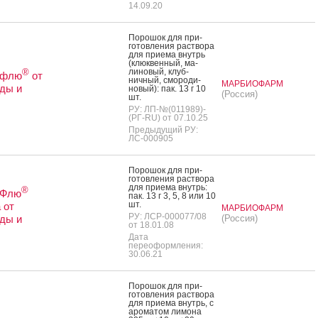
14.09.20
По­рошок для при­
готов­ле­ния рас­тво­ра
для при­ема внутрь
(клюк­венный, ма­
лино­вый, клуб­
®
офлю
от
ничный, смо­роди­
МАРБИОФАРМ
ды и
новый): пак. 13 г 10
(Россия)
шт.
РУ: ЛП-№(011989)-
(РГ-RU) от 07.10.25
Предыдущий РУ:
ЛС-000905
По­рошок для при­
готов­ле­ния рас­тво­ра
для при­ема внутрь:
®
оФлю
пак. 13 г 3, 5, 8 или 10
шт.
 от
МАРБИОФАРМ
РУ: ЛСР-000077/08
ды и
(Россия)
от 18.01.08
Дата
переоформления:
30.06.21
По­рошок для при­
готов­ле­ния рас­тво­ра
для при­ема внутрь, с
аро­матом ли­мона