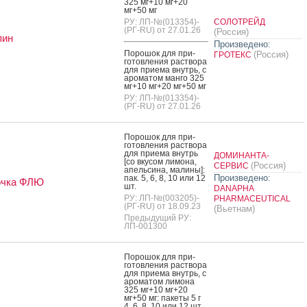
325 мг+10 мг+20
мг+50 мг
РУ: ЛП-№(013354)-
СОЛОТРЕЙД
(РГ-RU) от 27.01.26
(Россия)
пин
Произведено:
По­рошок для при­
(Россия)
ГРОТЕКС
готов­ле­ния рас­тво­ра
для при­ема внутрь, с
аро­матом ман­го 325
мг+10 мг+20 мг+50 мг
РУ: ЛП-№(013354)-
(РГ-RU) от 27.01.26
По­рошок для при­
готов­ле­ния рас­тво­ра
для при­ема внутрь
ДОМИНАНТА-
[со вку­сом ли­мона,
(Россия)
СЕРВИС
апель­си­на, ма­лины]:
Произведено:
пак. 5, 6, 8, 10 или 12
очка ФЛЮ
шт.
DANAPHA
РУ: ЛП-№(003205)-
PHARMACEUTICAL
(РГ-RU) от 18.09.23
(Вьетнам)
Предыдущий РУ:
ЛП-001300
По­рошок для при­
готов­ле­ния рас­тво­ра
для при­ема внутрь, с
аро­матом ли­мона
325 мг+10 мг+20
мг+50 мг: па­кеты 5 г
4, 6, 8, 10 или 12 шт.