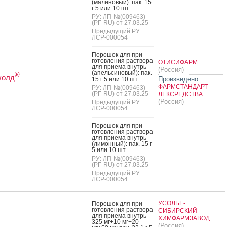
(ма­лино­вый): пак. 15
г 5 или 10 шт.
РУ: ЛП-№(009463)-
(РГ-RU) от 27.03.25
Предыдущий РУ:
ЛСР-000054
По­рошок для при­
готов­ле­ния рас­тво­ра
ОТИСИФАРМ
для при­ема внутрь
(Россия)
(апель­си­новый): пак.
®
колд
Произведено:
15 г 5 или 10 шт.
ФАРМСТАНДАРТ-
РУ: ЛП-№(009463)-
(РГ-RU) от 27.03.25
ЛЕКСРЕДСТВА
(Россия)
Предыдущий РУ:
ЛСР-000054
По­рошок для при­
готов­ле­ния рас­тво­ра
для при­ема внутрь
(ли­мон­ный): пак. 15 г
5 или 10 шт.
РУ: ЛП-№(009463)-
(РГ-RU) от 27.03.25
Предыдущий РУ:
ЛСР-000054
УСОЛЬЕ-
По­рошок для при­
готов­ле­ния рас­тво­ра
СИБИРСКИЙ
для при­ема внутрь
ХИМФАРМЗАВОД
325 мг+10 мг+20
(Россия)