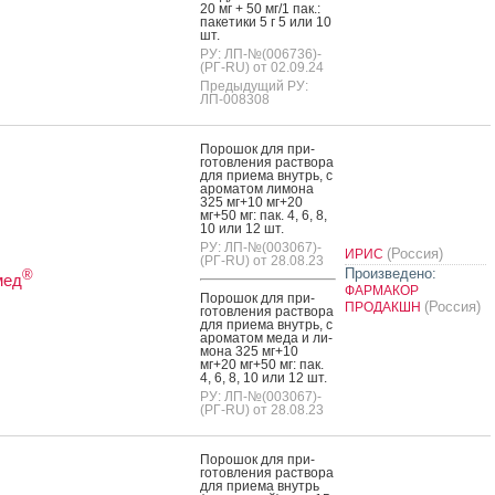
20 мг + 50 мг/1 пак.:
па­кети­ки 5 г 5 или 10
шт.
РУ: ЛП-№(006736)-
(РГ-RU) от 02.09.24
Предыдущий РУ:
ЛП-008308
По­рошок для при­
готов­ле­ния рас­тво­ра
для при­ема внутрь, с
аро­матом ли­мона
325 мг+10 мг+20
мг+50 мг: пак. 4, 6, 8,
10 или 12 шт.
РУ: ЛП-№(003067)-
(Россия)
ИРИС
(РГ-RU) от 28.08.23
Произведено:
®
мед
ФАРМАКОР
По­рошок для при­
(Россия)
ПРОДАКШН
готов­ле­ния рас­тво­ра
для при­ема внутрь, с
аро­матом ме­да и ли­
мона 325 мг+10
мг+20 мг+50 мг: пак.
4, 6, 8, 10 или 12 шт.
РУ: ЛП-№(003067)-
(РГ-RU) от 28.08.23
По­рошок для при­
готов­ле­ния рас­тво­ра
для при­ема внутрь