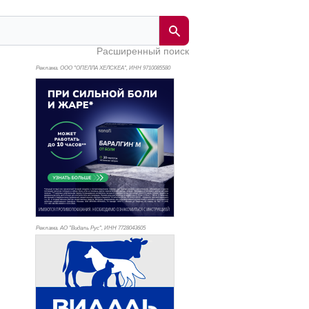
Расширенный поиск
Реклама. ООО "ОПЕЛЛА ХЕЛСКЕА", ИНН 971
0085580
Реклама. АО "Видаль Рус", ИНН 772
8043605