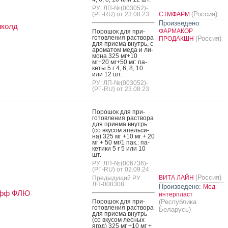
РУ: ЛП-№(003052)-
(Россия)
(РГ-RU) от 23.08.23
СТМФАРМ
Произведено:
иколд
ФАРМАКОР
По­рошок для при­
готов­ле­ния рас­тво­ра
(Россия)
ПРОДАКШН
для при­ема внутрь, с
аро­матом ме­да и ли­
мона 325 мг+10
мг+20 мг+50 мг: па­
кеты 5 г 4, 6, 8, 10
или 12 шт.
РУ: ЛП-№(003052)-
(РГ-RU) от 23.08.23
По­рошок для при­
готов­ле­ния рас­тво­ра
для при­ема внутрь
(со вку­сом апель­си­
на) 325 мг +10 мг + 20
мг + 50 мг/1 пак.: па­
кети­ки 5 г 5 или 10
шт.
РУ: ЛП-№(006736)-
(РГ-RU) от 02.09.24
(Россия)
ВИТА ЛАЙН
Предыдущий РУ:
ЛП-008308
Произведено:
Мед-
офф ФЛЮ
интерпласт
По­рошок для при­
(Республика
готов­ле­ния рас­тво­ра
Беларусь)
для при­ема внутрь
(со вку­сом лес­ных
ягод) 325 мг +10 мг +