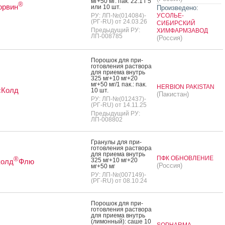
мг+50 мг: пак. 22.1 г 5
®
орвин
или 10 шт.
Произведено:
РУ: ЛП-№(014084)-
УСОЛЬЕ-
(РГ-RU) от 24.03.26
СИБИРСКИЙ
Предыдущий РУ:
ХИМФАРМЗАВОД
ЛП-008785
(Россия)
По­рошок для при­
готов­ле­ния рас­тво­ра
для при­ема внутрь
325 мг+10 мг+20
мг+50 мг/1 пак.: пак.
HERBION PAKISTAN
сКолд
10 шт.
(Пакистан)
РУ: ЛП-№(012437)-
(РГ-RU) от 14.11.25
Предыдущий РУ:
ЛП-008802
Гра­нулы для при­
готов­ле­ния рас­тво­ра
для при­ема внутрь
ПФК ОБНОВЛЕНИЕ
®
325 мг+10 мг+20
колд
Флю
(Россия)
мг+50 мг
РУ: ЛП-№(007149)-
(РГ-RU) от 08.10.24
По­рошок для при­
готов­ле­ния рас­тво­ра
для при­ема внутрь
(ли­мон­ный): са­ше 10
SOPHARMA