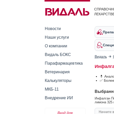
СПРАВОЧН
ЛЕКАРСТВ
Новости
Препа
Наши услуги
Специ
О компании
Видаль БОКС
Видаль
Парафармацевтика
Инфалга
Ветеринария
💊 Анал
Калькуляторы
✅ Более
МКБ-11
Выбранн
Внедрение ИИ
Инфалган По
лимона 325 
Вход для