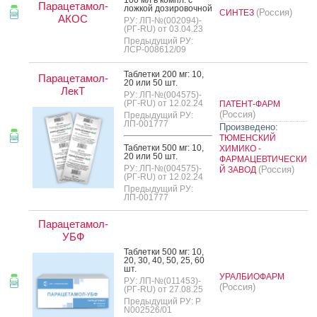
Парацетамол-
лож­кой до­зиро­воч­ной
(Россия)
СИНТЕЗ
АКОС
РУ: ЛП-№(002094)-
(РГ-RU) от 03.04.23
Предыдущий РУ:
ЛСР-008612/09
Таб­летки 200 мг: 10,
Парацетамол-
20 или 50 шт.
ЛекТ
РУ: ЛП-№(004575)-
(РГ-RU) от 12.02.24
ПАТЕНТ-ФАРМ
(Россия)
Предыдущий РУ:
ЛП-001777
Произведено:
ТЮМЕНСКИЙ
Таб­летки 500 мг: 10,
ХИМИКО -
20 или 50 шт.
ФАРМАЦЕВТИЧЕСКИ
РУ: ЛП-№(004575)-
(Россия)
Й ЗАВОД
(РГ-RU) от 12.02.24
Предыдущий РУ:
ЛП-001777
Парацетамол-
УБФ
Таб­летки 500 мг: 10,
20, 30, 40, 50, 25, 60
шт.
УРАЛБИОФАРМ
РУ: ЛП-№(011453)-
(Россия)
(РГ-RU) от 27.08.25
Предыдущий РУ: Р
N002526/01