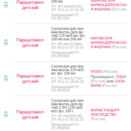
ИВАНОВСКАЯ
100 мл
Парацетамол
ФАРМАЦЕВТИЧЕСКА
РУ: ЛП-№(009160)-
детский
(Россия)
Я ФАБРИКА
(РГ-RU) от 07.03.25
Предыдущий РУ:
ЛП-007292
Сус­пензия для при­
ема внутрь (для де­
тей) 120 мг/5 мл: фл.
КИРОВСКАЯ
100 мл или 200 мл
Парацетамол
ФАРМАЦЕВТИЧЕСКА
РУ: ЛП-№(011990)-
детский
(Россия)
Я ФАБРИКА
(РГ-RU) от 07.10.25
Предыдущий РУ:
ЛП-005989
Сус­пензия для при­
ема внутрь 120 мг/5
(Россия)
АТОЛЛ
мл: фл. 100 мл
Парацетамол
Произведено:
ОЗОН
РУ: ЛП-№(011749)-
детский
или
(Россия)
ОЗОН
(РГ-RU) от 18.09.25
(Россия)
ФАРМ
Предыдущий РУ:
ЛП-004029
Сус­пензия для при­
ема внутрь (для де­
тей) 2.4% (120 мг/5
ФАРМСТАНДАРТ-
мл): фл. 100 г
Парацетамол
ЛЕКСРЕДСТВА
РУ: ЛП-№(009138)-
детский
(Россия)
(РГ-RU) от 05.03.25
Предыдущий РУ:
ЛС-000094