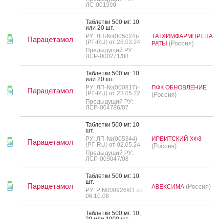
ЛС-001990
Таб­летки 500 мг: 10
или 20 шт.
РУ: ЛП-№(005024)-
ТАТХИМФАРМПРЕПА
Парацетамол
(РГ-RU) от 28.03.24
(Россия)
РАТЫ
Предыдущий РУ:
ЛСР-000271/08
Таб­летки 500 мг: 10
или 20 шт.
РУ: ЛП-№(000817)-
ПФК ОБНОВЛЕНИЕ
Парацетамол
(РГ-RU) от 23.05.22
(Россия)
Предыдущий РУ:
ЛСР-004786/07
Таб­летки 500 мг: 10
шт.
РУ: ЛП-№(005344)-
ИРБИТСКИЙ ХФЗ
Парацетамол
(РГ-RU) от 02.05.24
(Россия)
Предыдущий РУ:
ЛСР-009047/08
Таб­летки 500 мг: 10
шт.
Парацетамол
(Россия)
АВЕКСИМА
РУ: Р N000926/01 от
06.10.08
Таб­летки 500 мг: 10,
20 или 1000 шт.