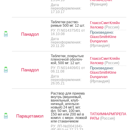
(Франция)
Дата
переоформления:
17.10.17
Таб­летки рас­тво­
ГлаксоСмитКляйн
римые 500 мг: 12 шт.
(Россия)
Хелскер
РУ: П N014375/01 от
Произведено:
Панадол
16.10.08
GlaxoSmithKline
Дата
Dungarvan
переоформления:
(Ирландия)
20.11.20
Таб­летки, пок­ры­тые
ГлаксоСмитКляйн
пле­ноч­ной обо­лоч­
(Россия)
кой, 500 мг: 12 шт.
Хелскер
РУ: П N014409/01 от
Произведено:
Панадол
06.11.08
GlaxoSmithKline
Дата
Dungarvan
переоформления:
(Ирландия)
26.05.21
Рас­твор для при­ема
внутрь (виш­не­вый,
ва­ниль­ный, клуб­
ничный, апель­си­
новый) 24 мг/1 мл:
фл. 50 мл, 100 мл,
ТАТХИМФАРМПРЕПА
150 мл или 200 мл в
Парацетамол
компл. с мерн. лож­кой
(Россия)
РАТЫ
или ста­кан­чи­ком
РУ: ЛП-№(004184)-
(РГ-RU) от 27.12.23