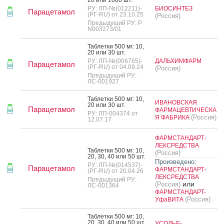
РУ: ЛП-№(012211)-
БИОСИНТЕЗ
Парацетамол
(РГ-RU) от 23.10.25
(Россия)
Предыдущий РУ: Р
N003273/01
Таб­летки 500 мг: 10,
20 или 30 шт.
РУ: ЛП-№(006765)-
ДАЛЬХИМФАРМ
Парацетамол
(РГ-RU) от 04.09.24
(Россия)
Предыдущий РУ:
ЛС-001927
Таб­летки 500 мг: 10,
ИВАНОВСКАЯ
20 или 30 шт.
Парацетамол
ФАРМАЦЕВТИЧЕСКА
РУ: ЛП-004374 от
(Россия)
Я ФАБРИКА
12.07.17
ФАРМСТАНДАРТ-
ЛЕКСРЕДСТВА
Таб­летки 500 мг: 10,
(Россия)
20, 30, 40 или 50 шт.
Произведено:
РУ: ЛП-№(014537)-
Парацетамол
ФАРМСТАНДАРТ-
(РГ-RU) от 20.04.26
ЛЕКСРЕДСТВА
Предыдущий РУ:
или
(Россия)
ЛС-001364
ФАРМСТАНДАРТ-
(Россия)
УфаВИТА
Таб­летки 500 мг: 10,
20, 30, 40 или 50 шт.
УСОЛЬЕ-