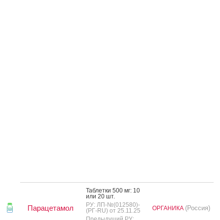
Таб­летки 500 мг: 10
или 20 шт.
РУ: ЛП-№(012580)-
Парацетамол
(Россия)
ОРГАНИКА
(РГ-RU) от 25.11.25
Предыдущий РУ: