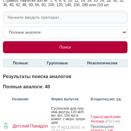
Стримол Таблетки 500 мг: 2, 4, 6, 8, 10, 12, 14, 16, 20, 24, 28, 30, 32,
36, 40, 42, 48, 50, 56, 60, 100, 120, 140, 150, 180 или 210 шт.
Полные
Групповые
Нозологические
Результаты поиска аналогов
Полные аналоги: 40
Название
Форма выпуска
Владелец рег. уд.
Сус­пензия для при­
ема внутрь 120 мг/5
мл: фл. 100 мл в
ГлаксоСмитКляйн
компл. с мерн. шпри­
(Россия)
Хелскер
цем
Детский Панадол
Произведено:
РУ: П N011292/01 от
23.04.10
FARMACLAIR