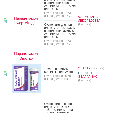
и аро­матом ба­нана)
250 мг/5 мл: фл. 80 мл
или 160 мл
РУ: ЛП-№(001055)-
(РГ-RU) от 20.07.22
ФАРМСТАНДАРТ-
Парацетамол
ЛЕКСРЕДСТВА
ФортеКидс
(Россия)
Сус­пензия для при­
ема внутрь (со вку­сом
и аро­матом клуб­ни­ки)
250 мг/5 мл: фл. 80 мл
или 160 мл
РУ: ЛП-№(001055)-
(РГ-RU) от 20.07.22
Парацетамол
Эвалар
(Россия)
ЭВАЛАР
Таб­летки ши­пучие
500 мг: 12 или 24 шт.
контакты:
РУ: ЛП-№(009189)-
ЭВАЛАР ЗАО
(РГ-RU) от 11.03.25
(Россия)
Сус­пензия для при­
ема внутрь (для де­
тей) 120 мг/5 мл: фл.
100 мл в компл. с