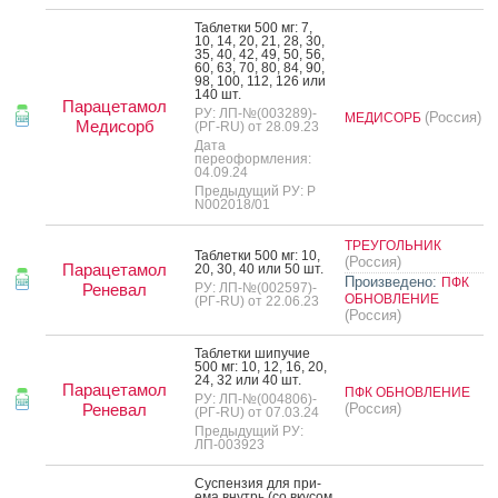
Таб­летки 500 мг: 7,
10, 14, 20, 21, 28, 30,
35, 40, 42, 49, 50, 56,
60, 63, 70, 80, 84, 90,
98, 100, 112, 126 или
140 шт.
Парацетамол
РУ: ЛП-№(003289)-
(Россия)
МЕДИСОРБ
Медисорб
(РГ-RU) от 28.09.23
Дата
переоформления:
04.09.24
Предыдущий РУ: Р
N002018/01
ТРЕУГОЛЬНИК
Таб­летки 500 мг: 10,
(Россия)
Парацетамол
20, 30, 40 или 50 шт.
Произведено:
ПФК
Реневал
РУ: ЛП-№(002597)-
ОБНОВЛЕНИЕ
(РГ-RU) от 22.06.23
(Россия)
Таб­летки ши­пучие
500 мг: 10, 12, 16, 20,
24, 32 или 40 шт.
Парацетамол
ПФК ОБНОВЛЕНИЕ
РУ: ЛП-№(004806)-
Реневал
(Россия)
(РГ-RU) от 07.03.24
Предыдущий РУ:
ЛП-003923
Сус­пензия для при­
ема внутрь (со вку­сом