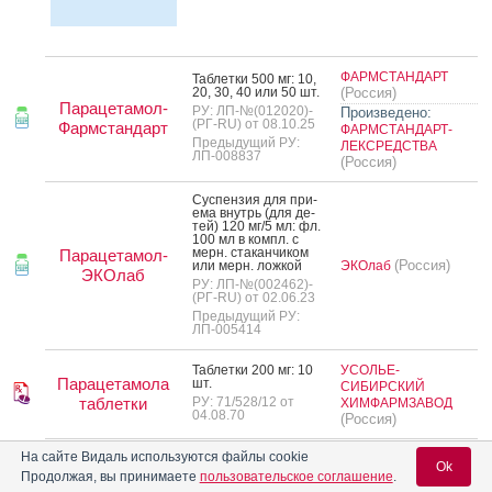
ФАРМСТАНДАРТ
Таб­летки 500 мг: 10,
20, 30, 40 или 50 шт.
(Россия)
Парацетамол-
РУ: ЛП-№(012020)-
Произведено:
(РГ-RU) от 08.10.25
Фармстандарт
ФАРМСТАНДАРТ-
Предыдущий РУ:
ЛЕКСРЕДСТВА
ЛП-008837
(Россия)
Сус­пензия для при­
ема внутрь (для де­
тей) 120 мг/5 мл: фл.
100 мл в компл. с
мерн. ста­кан­чи­ком
Парацетамол-
(Россия)
или мерн. лож­кой
ЭКОлаб
ЭКОлаб
РУ: ЛП-№(002462)-
(РГ-RU) от 02.06.23
Предыдущий РУ:
ЛП-005414
Таб­летки 200 мг: 10
УСОЛЬЕ-
Парацетамола
шт.
СИБИРСКИЙ
таблетки
РУ: 71/528/12 от
ХИМФАРМЗАВОД
04.08.70
(Россия)
Рас­твор для при­ема
На сайте Видаль используются файлы cookie
Ok
внутрь (для де­тей) 30
Продолжая, вы принимаете
пользовательское соглашение
.
мг/1 мл: фл. 90 мл в