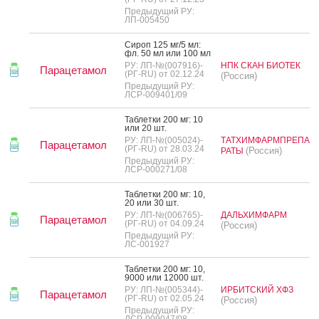
Предыдущий РУ:
ЛП-005450
Си­роп 125 мг/5 мл:
фл. 50 мл или 100 мл
РУ: ЛП-№(007916)-
НПК СКАН БИОТЕК
Парацетамол
(РГ-RU) от 02.12.24
(Россия)
Предыдущий РУ:
ЛСР-009401/09
Таб­летки 200 мг: 10
или 20 шт.
РУ: ЛП-№(005024)-
ТАТХИМФАРМПРЕПА
Парацетамол
(РГ-RU) от 28.03.24
(Россия)
РАТЫ
Предыдущий РУ:
ЛСР-000271/08
Таб­летки 200 мг: 10,
20 или 30 шт.
РУ: ЛП-№(006765)-
ДАЛЬХИМФАРМ
Парацетамол
(РГ-RU) от 04.09.24
(Россия)
Предыдущий РУ:
ЛС-001927
Таб­летки 200 мг: 10,
9000 или 12000 шт.
РУ: ЛП-№(005344)-
ИРБИТСКИЙ ХФЗ
Парацетамол
(РГ-RU) от 02.05.24
(Россия)
Предыдущий РУ:
ЛСР-009047/08