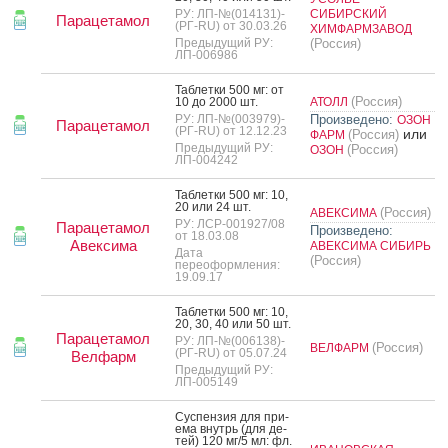
РУ: ЛП-№(014131)-
СИБИРСКИЙ
Парацетамол
(РГ-RU) от 30.03.26
ХИМФАРМЗАВОД
Предыдущий РУ:
(Россия)
ЛП-006986
Таб­летки 500 мг: от
(Россия)
10 до 2000 шт.
АТОЛЛ
РУ: ЛП-№(003979)-
Произведено:
ОЗОН
Парацетамол
(РГ-RU) от 12.12.23
или
(Россия)
ФАРМ
Предыдущий РУ:
(Россия)
ОЗОН
ЛП-004242
Таб­летки 500 мг: 10,
20 или 24 шт.
(Россия)
АВЕКСИМА
РУ: ЛСР-001927/08
Парацетамол
Произведено:
от 18.03.08
Авексима
АВЕКСИМА СИБИРЬ
Дата
(Россия)
переоформления:
19.09.17
Таб­летки 500 мг: 10,
20, 30, 40 или 50 шт.
Парацетамол
РУ: ЛП-№(006138)-
(Россия)
ВЕЛФАРМ
(РГ-RU) от 05.07.24
Велфарм
Предыдущий РУ:
ЛП-005149
Сус­пензия для при­
ема внутрь (для де­
тей) 120 мг/5 мл: фл.