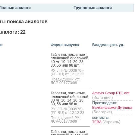
Полные аналоги
Групповые аналоги
ты поиска аналогов
налоги: 22
ие
Форма выпуска
Владелец рег. уд.
Таб­летки, пок­ры­тые
пле­ноч­ной обо­лоч­кой,
40 мг: 10, 14, 20, 28,
30, 56 или 98 шт.
РУ: ЛП-№(003976)-
(РГ-RU) от 12.12.23
Предыдущий РУ:
ЛСР-001773/09
Таб­летки, пок­ры­тые
Actavis Group PTC ehf.
пле­ноч­ной обо­лоч­кой,
(Исландия)
80 мг: 10, 14, 20, 28,
Произведено:
30, 56 или 98 шт.
Балканфарма-Дупница
РУ: ЛП-№(003976)-
(Болгария)
(РГ-RU) от 12.12.23
контакты:
Предыдущий РУ:
ЛСР-001773/09
(Израиль)
ТЕВА
Таб­летки, пок­ры­тые