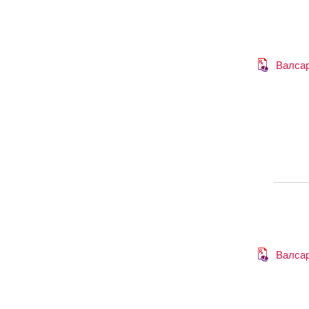
Валса
Валса