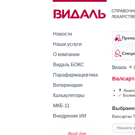
СПРАВОЧН
ЛЕКАРСТВ
Новости
Препа
Наши услуги
Специ
О компании
Видаль БОКС
Видаль
Парафармацевтика
Валсарт
Ветеринария
💊 Анал
Калькуляторы
✅ Более
МКБ-11
Выбранн
Внедрение ИИ
Валсартан Та
Вход для