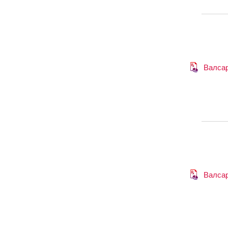
Валса
Валса