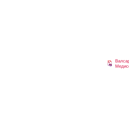
Валса
Медис