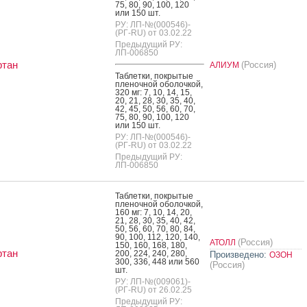
75, 80, 90, 100, 120
или 150 шт.
РУ: ЛП-№(000546)-
(РГ-RU) от 03.02.22
Предыдущий РУ:
ЛП-006850
ртан
(Россия)
АЛИУМ
Таб­летки, пок­ры­тые
пле­ноч­ной обо­лоч­кой,
320 мг: 7, 10, 14, 15,
20, 21, 28, 30, 35, 40,
42, 45, 50, 56, 60, 70,
75, 80, 90, 100, 120
или 150 шт.
РУ: ЛП-№(000546)-
(РГ-RU) от 03.02.22
Предыдущий РУ:
ЛП-006850
Таб­летки, пок­ры­тые
пле­ноч­ной обо­лоч­кой,
160 мг: 7, 10, 14, 20,
21, 28, 30, 35, 40, 42,
50, 56, 60, 70, 80, 84,
90, 100, 112, 120, 140,
(Россия)
АТОЛЛ
150, 160, 168, 180,
ртан
200, 224, 240, 280,
Произведено:
ОЗОН
300, 336, 448 или 560
(Россия)
шт.
РУ: ЛП-№(009061)-
(РГ-RU) от 26.02.25
Предыдущий РУ: