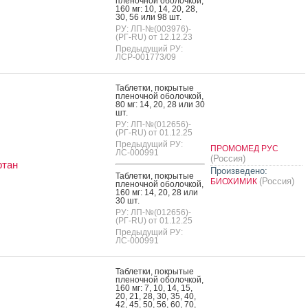
пле­ноч­ной обо­лоч­кой,
160 мг: 10, 14, 20, 28,
30, 56 или 98 шт.
РУ: ЛП-№(003976)-
(РГ-RU) от 12.12.23
Предыдущий РУ:
ЛСР-001773/09
Таб­летки, пок­ры­тые
пле­ноч­ной обо­лоч­кой,
80 мг: 14, 20, 28 или 30
шт.
РУ: ЛП-№(012656)-
(РГ-RU) от 01.12.25
Предыдущий РУ:
ПРОМОМЕД РУС
ЛС-000991
(Россия)
ртан
Произведено:
Таб­летки, пок­ры­тые
(Россия)
БИОХИМИК
пле­ноч­ной обо­лоч­кой,
160 мг: 14, 20, 28 или
30 шт.
РУ: ЛП-№(012656)-
(РГ-RU) от 01.12.25
Предыдущий РУ:
ЛС-000991
Таб­летки, пок­ры­тые
пле­ноч­ной обо­лоч­кой,
160 мг: 7, 10, 14, 15,
20, 21, 28, 30, 35, 40,
42, 45, 50, 56, 60, 70,