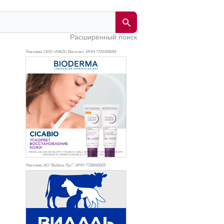
Расширенный поиск
Реклама. ООО «НАОС Восток», ИНН 772
0394094
Реклама. АО "Видаль Рус", ИНН 772
8043605