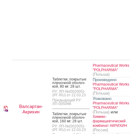
Pharmaceutical Works
"POLPHARMA"
(Польша)
Таб­летки, пок­ры­тые
Произведено:
пле­ноч­ной обо­лоч­
Pharmaceutical Works
кой, 80 мг: 28 шт.
"POLPHARMA"
РУ: ЛП-№(002005)-
(Польша)
(РГ-RU) от 22.03.23
Упаковано:
Предыдущий РУ:
Pharmaceutical Works
ЛП-005098
Валсартан-
"POLPHARMA"
Акрихин
или
(Польша)
Таб­летки, пок­ры­тые
Химико-
пле­ноч­ной обо­лоч­
кой, 160 мг: 28 шт.
фармацевтический
комбинат АКРИХИН
РУ: ЛП-№(002005)-
(РГ-RU) от 22.03.23
(Россия)