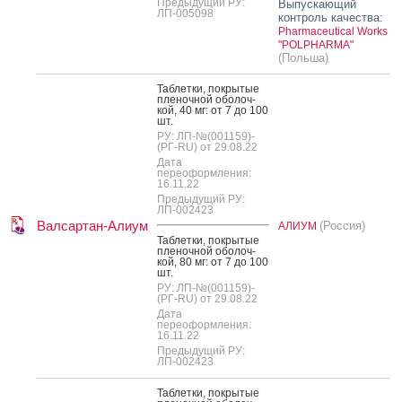
Предыдущий РУ:
Выпускающий
ЛП-005098
контроль качества:
Pharmaceutical Works
"POLPHARMA"
(Польша)
Таб­летки, пок­ры­тые
пле­ноч­ной обо­лоч­
кой, 40 мг: от 7 до 100
шт.
РУ: ЛП-№(001159)-
(РГ-RU) от 29.08.22
Дата
переоформления:
16.11.22
Предыдущий РУ:
ЛП-002423
Валсартан-Алиум
(Россия)
АЛИУМ
Таб­летки, пок­ры­тые
пле­ноч­ной обо­лоч­
кой, 80 мг: от 7 до 100
шт.
РУ: ЛП-№(001159)-
(РГ-RU) от 29.08.22
Дата
переоформления:
16.11.22
Предыдущий РУ:
ЛП-002423
Таб­летки, пок­ры­тые