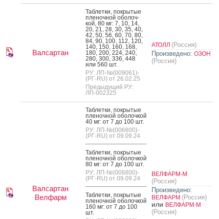
Таб­летки, пок­ры­тые
пле­ноч­ной обо­лоч­
кой, 80 мг: 7, 10, 14,
20, 21, 28, 30, 35, 40,
42, 50, 56, 60, 70, 80,
84, 90, 100, 112, 120,
(Россия)
АТОЛЛ
140, 150, 160, 168,
Валсартан
180, 200, 224, 240,
Произведено:
ОЗОН
280, 300, 336, 448
(Россия)
или 560 шт.
РУ: ЛП-№(009061)-
(РГ-RU) от 26.02.25
Предыдущий РУ:
ЛП-002325
Таб­летки, пок­ры­тые
пле­ноч­ной обо­лоч­кой
40 мг: от 7 до 100 шт.
РУ: ЛП-№(006800)-
(РГ-RU) от 09.09.24
Таб­летки, пок­ры­тые
пле­ноч­ной обо­лоч­кой
80 мг: от 7 до 100 шт.
РУ: ЛП-№(006800)-
ВЕЛФАРМ-М
(РГ-RU) от 09.09.24
(Россия)
Валсартан
Произведено:
Таб­летки, пок­ры­тые
Велфарм
(Россия)
ВЕЛФАРМ
пле­ноч­ной обо­лоч­кой
или
ВЕЛФАРМ-М
160 мг: от 7 до 100
(Россия)
шт.