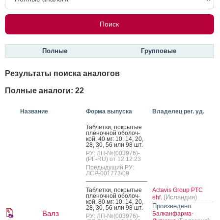
Полные
Групповые
Результаты поиска аналогов
Полные аналоги: 22
Название
Форма выпуска
Владелец рег. уд.
Таб­летки, пок­ры­тые
пле­ноч­ной обо­лоч­
кой, 40 мг: 10, 14, 20,
28, 30, 56 или 98 шт.
РУ: ЛП-№(003976)-
(РГ-RU) от 12.12.23
Предыдущий РУ:
ЛСР-001773/09
Таб­летки, пок­ры­тые
Actavis Group PTC
пле­ноч­ной обо­лоч­
(Исландия)
ehf.
кой, 80 мг: 10, 14, 20,
Произведено:
28, 30, 56 или 98 шт.
Валз
Балканфарма-
РУ: ЛП-№(003976)-