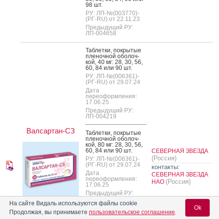
98 шт.
РУ: ЛП-№(003770)-
(РГ-RU) от 22.11.23
Предыдущий РУ:
ЛП-004658
Таб­летки, пок­ры­тые
пле­ноч­ной обо­лоч­
кой, 40 мг: 28, 30, 56,
60, 84 или 90 шт.
РУ: ЛП-№(006361)-
(РГ-RU) от 29.07.24
Дата
переоформления:
17.06.25
Предыдущий РУ:
ЛП-004219
Валсартан-СЗ
Таб­летки, пок­ры­тые
пле­ноч­ной обо­лоч­
кой, 80 мг: 28, 30, 56,
60, 84 или 90 шт.
СЕВЕРНАЯ ЗВЕЗДА
(Россия)
РУ: ЛП-№(006361)-
(РГ-RU) от 29.07.24
контакты:
Дата
СЕВЕРНАЯ ЗВЕЗДА
переоформления:
(Россия)
НАО
17.06.25
Предыдущий РУ:
ЛП-004219
На сайте Видаль используются файлы cookie
Ok
Продолжая, вы принимаете
пользовательское соглашение
.
Таб­летки, пок­ры­тые