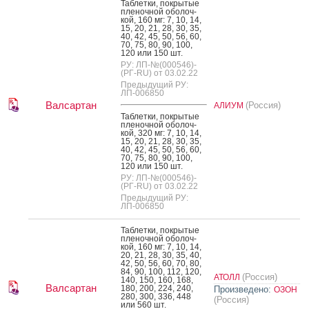
Таб­летки, пок­ры­тые
пле­ноч­ной обо­лоч­
кой, 160 мг: 7, 10, 14,
15, 20, 21, 28, 30, 35,
40, 42, 45, 50, 56, 60,
70, 75, 80, 90, 100,
120 или 150 шт.
РУ: ЛП-№(000546)-
(РГ-RU) от 03.02.22
Предыдущий РУ:
ЛП-006850
Валсартан
(Россия)
АЛИУМ
Таб­летки, пок­ры­тые
пле­ноч­ной обо­лоч­
кой, 320 мг: 7, 10, 14,
15, 20, 21, 28, 30, 35,
40, 42, 45, 50, 56, 60,
70, 75, 80, 90, 100,
120 или 150 шт.
РУ: ЛП-№(000546)-
(РГ-RU) от 03.02.22
Предыдущий РУ:
ЛП-006850
Таб­летки, пок­ры­тые
пле­ноч­ной обо­лоч­
кой, 160 мг: 7, 10, 14,
20, 21, 28, 30, 35, 40,
42, 50, 56, 60, 70, 80,
84, 90, 100, 112, 120,
(Россия)
АТОЛЛ
140, 150, 160, 168,
Валсартан
180, 200, 224, 240,
Произведено:
ОЗОН
280, 300, 336, 448
(Россия)
или 560 шт.