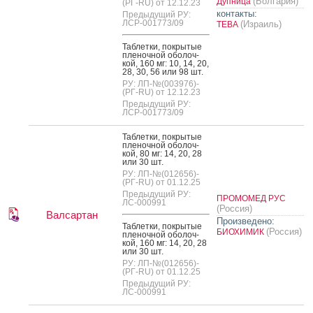
(Болгария)
Дупница
(РГ-RU) от 12.12.23
контакты:
Предыдущий РУ:
ЛСР-001773/09
(Израиль)
ТЕВА
Таб­летки, пок­ры­тые
пле­ноч­ной обо­лоч­
кой, 160 мг: 10, 14, 20,
28, 30, 56 или 98 шт.
РУ: ЛП-№(003976)-
(РГ-RU) от 12.12.23
Предыдущий РУ:
ЛСР-001773/09
Таб­летки, пок­ры­тые
пле­ноч­ной обо­лоч­
кой, 80 мг: 14, 20, 28
или 30 шт.
РУ: ЛП-№(012656)-
(РГ-RU) от 01.12.25
Предыдущий РУ:
ПРОМОМЕД РУС
ЛС-000991
(Россия)
Валсартан
Произведено:
Таб­летки, пок­ры­тые
(Россия)
БИОХИМИК
пле­ноч­ной обо­лоч­
кой, 160 мг: 14, 20, 28
или 30 шт.
РУ: ЛП-№(012656)-
(РГ-RU) от 01.12.25
Предыдущий РУ:
ЛС-000991