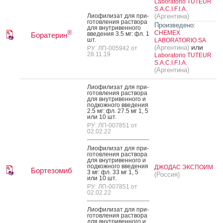
Laboratorio TUTEUR
S.A.C.I.F.I.A.
Ли­офи­лизат для при­
(Аргентина)
готов­ле­ния рас­тво­ра
Произведено:
для внут­ри­вен­но­го
®
CHEMEX
вве­дения 3.5 мг: фл. 1
Боратерин
шт.
LABORATORIO SA
или
(Аргентина)
РУ: ЛП-005942 от
28.11.19
Laboratorio TUTEUR
S.A.C.I.F.I.A.
(Аргентина)
Ли­офи­лизат для при­
готов­ле­ния рас­тво­ра
для внут­ри­вен­но­го и
под­кожно­го вве­дения
2.5 мг: фл. 27.5 мг 1, 5
или 10 шт.
РУ: ЛП-007851 от
02.02.22
Ли­офи­лизат для при­
готов­ле­ния рас­тво­ра
для внут­ри­вен­но­го и
под­кожно­го вве­дения
ДЖОДАС ЭКСПОИМ
Бортезомиб
3 мг: фл. 33 мг 1, 5
(Россия)
или 10 шт.
РУ: ЛП-007851 от
02.02.22
Ли­офи­лизат для при­
готов­ле­ния рас­тво­ра
для внут­ри­вен­но­го и