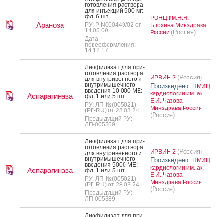
готов­ле­ния рас­тво­ра
для инъ­ек­ций 500 мг:
фл. 6 шт.
РОНЦ им.Н.Н.
Араноза
РУ: Р N000449/02 от
Блохина Минздрава
14.05.09
(Россия)
России
Дата
переоформления:
14.12.17
Ли­офи­лизат для при­
готов­ле­ния рас­тво­ра
(Россия)
ИРВИН 2
для внут­ри­вен­но­го и
внут­ри­мышеч­но­го
Произведено:
НМИЦ
вве­дения 10 000 МЕ:
кардиологии им. ак.
Аспарагиназа
фл. 1 или 5 шт.
Е.И. Чазова
РУ: ЛП-№(005021)-
Минздрава России
(РГ-RU) от 28.03.24
(Россия)
Предыдущий РУ:
ЛП-005389
Ли­офи­лизат для при­
готов­ле­ния рас­тво­ра
(Россия)
ИРВИН 2
для внут­ри­вен­но­го и
внут­ри­мышеч­но­го
Произведено:
НМИЦ
вве­дения 5000 МЕ:
кардиологии им. ак.
Аспарагиназа
фл. 1 или 5 шт.
Е.И. Чазова
РУ: ЛП-№(005021)-
Минздрава России
(РГ-RU) от 28.03.24
(Россия)
Предыдущий РУ:
ЛП-005389
Ли­офи­лизат для при­