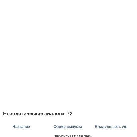
Нозологические аналоги: 72
Название
Форма выпуска
Владелец рег. уд.
Ли­офи­лизат для при­