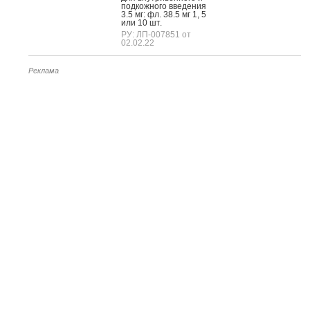
под­кожно­го вве­дения
3.5 мг: фл. 38.5 мг 1, 5
или 10 шт.
РУ: ЛП-007851 от
02.02.22
Реклама