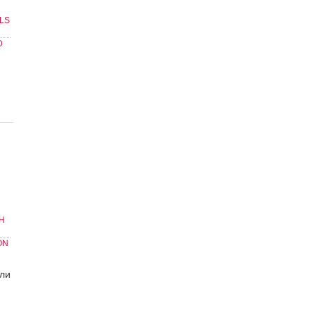
LS
D
Н
ON
ли