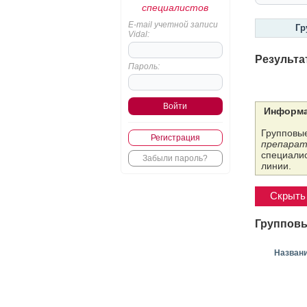
специалистов
E-mail учетной записи
Гр
Vidal:
Результа
Пароль:
Информа
Групповые
Регистрация
препарат
специалис
Забыли пароль?
линии.
Скрыть 
Групповы
Назван