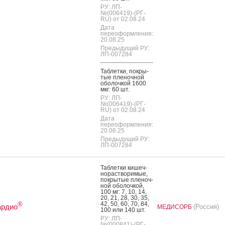
РУ: ЛП-
№(006419)-(РГ-
RU) от 02.08.24
Дата
переоформления:
20.08.25
Предыдущий РУ:
ЛП-007284
Таб­летки, пок­ры­
тые пле­ноч­ной
обо­лоч­кой 1600
мкг: 60 шт.
РУ: ЛП-
№(006419)-(РГ-
RU) от 02.08.24
Дата
переоформления:
20.08.25
Предыдущий РУ:
ЛП-007284
Таб­летки ки­шеч­
но­рас­тво­римые,
пок­ры­тые пле­ноч­
ной обо­лоч­кой,
100 мг: 7, 10, 14,
20, 21, 28, 30, 35,
42, 50, 60, 70, 84,
®
ардио
(Россия)
МЕДИСОРБ
100 или 140 шт.
РУ: ЛП-
№(000841)-(РГ-