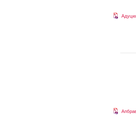
Адуци
Апбра