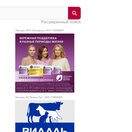
Расширенный поиск
Реклама. ООО «Бионорика», ИНН 772
9590470
Реклама. АО "Видаль Рус", ИНН 772
8043605