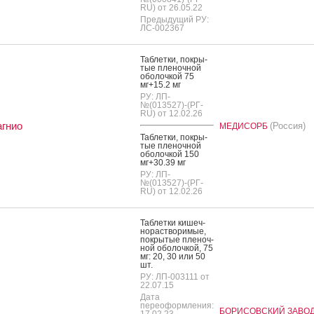
RU) от 26.05.22
Предыдущий РУ:
ЛС-002367
Таб­летки, пок­ры­
тые пле­ноч­ной
обо­лоч­кой 75
мг+15.2 мг
РУ: ЛП-
№(013527)-(РГ-
RU) от 12.02.26
гнио
(Россия)
МЕДИСОРБ
Таб­летки, пок­ры­
тые пле­ноч­ной
обо­лоч­кой 150
мг+30.39 мг
РУ: ЛП-
№(013527)-(РГ-
RU) от 12.02.26
Таб­летки ки­шеч­
но­рас­тво­римые,
пок­ры­тые пле­ноч­
ной обо­лоч­кой, 75
мг: 20, 30 или 50
шт.
РУ: ЛП-003111 от
22.07.15
Дата
переоформления:
БОРИСОВСКИЙ ЗАВО
17.02.23