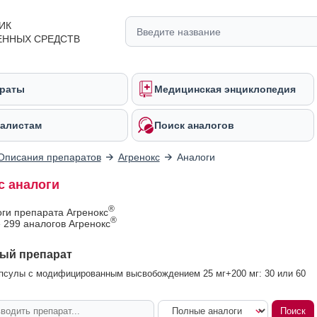
ИК
ЕННЫХ СРЕДСТВ
раты
Медицинская энциклопедия
алистам
Поиск аналогов
Описания препаратов
Агренокс
Аналоги
с аналоги
®
оги препарата Агренокс
®
 299 аналогов Агренокс
ый препарат
псулы с модифицированным высвобождением 25 мг+200 мг: 30 или 60