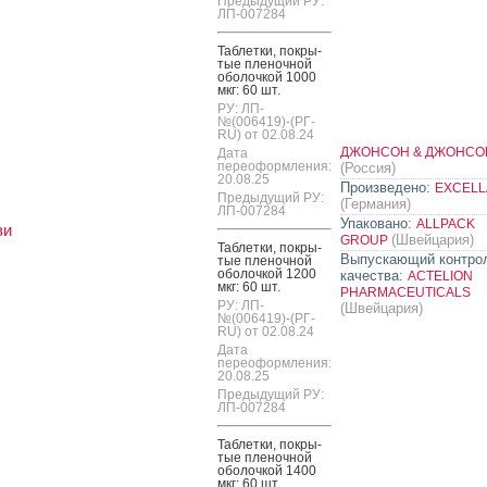
Предыдущий РУ:
ЛП-007284
Таб­летки, пок­ры­
тые пле­ноч­ной
обо­лоч­кой 1000
мкг: 60 шт.
РУ: ЛП-
№(006419)-(РГ-
RU) от 02.08.24
ДЖОНСОН & ДЖОНСО
Дата
переоформления:
(Россия)
20.08.25
Произведено:
EXCELL
Предыдущий РУ:
(Германия)
ЛП-007284
Упаковано:
ALLPACK
ви
(Швейцария)
GROUP
Таб­летки, пок­ры­
Выпускающий контро
тые пле­ноч­ной
обо­лоч­кой 1200
качества:
ACTELION
мкг: 60 шт.
PHARMACEUTICALS
РУ: ЛП-
(Швейцария)
№(006419)-(РГ-
RU) от 02.08.24
Дата
переоформления:
20.08.25
Предыдущий РУ:
ЛП-007284
Таб­летки, пок­ры­
тые пле­ноч­ной
обо­лоч­кой 1400
мкг: 60 шт.