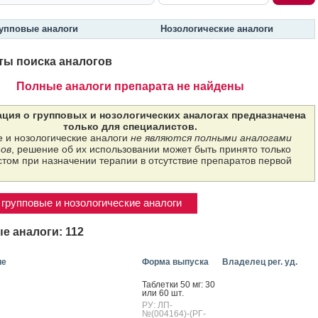
упповые аналоги
Нозологические аналоги
ты поиска аналогов
Полные аналоги препарата не найдены
ция о групповых и нозологических аналогах предназначена
только для специалистов.
 и нозологические аналоги
не являются полными аналогами
ов
, решение об их использовании может быть принято только
том при назначении терапии в отсутствие препаратов первой
групповые и нозологические аналоги
е аналоги: 112
ие
Форма выпуска
Владелец рег. уд.
Таб­летки 50 мг: 30
или 60 шт.
РУ: ЛП-
№(004164)-(РГ-