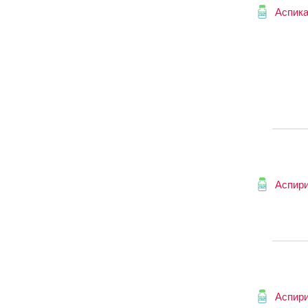
Аспик
Аспир
Аспир