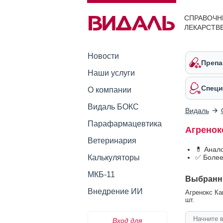
СПРАВОЧН
ЛЕКАРСТВ
Новости
Препа
Наши услуги
Специ
О компании
Видаль БОКС
Видаль
Парафармацевтика
Агренок
Ветеринария
💊 Анал
Калькуляторы
✅ Более
МКБ-11
Выбранн
Внедрение ИИ
Агренокс Ка
шт.
Вход для