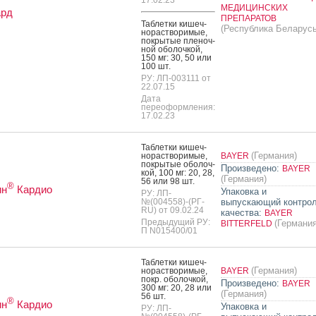
МЕДИЦИНСКИХ
ард
ПРЕПАРАТОВ
Таб­летки ки­шеч­
(Республика Беларусь
но­рас­тво­римые,
пок­ры­тые пле­ноч­
ной обо­лоч­кой,
150 мг: 30, 50 или
100 шт.
РУ: ЛП-003111 от
22.07.15
Дата
переоформления:
17.02.23
Таб­летки ки­шеч­
(Германия)
но­рас­тво­римые,
BAYER
пок­ры­тые обо­лоч­
Произведено:
BAYER
кой, 100 мг: 20, 28,
(Германия)
56 или 98 шт.
®
ин
Кардио
Упаковка и
РУ: ЛП-
№(004558)-(РГ-
выпускающий контро
RU) от 09.02.24
качества:
BAYER
Предыдущий РУ:
(Германия
BITTERFELD
П N015400/01
Таб­летки ки­шеч­
(Германия)
но­рас­тво­римые,
BAYER
покр. обо­лоч­кой,
Произведено:
BAYER
300 мг: 20, 28 или
(Германия)
56 шт.
®
ин
Кардио
Упаковка и
РУ: ЛП-