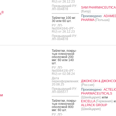
RU) от 26.12.23
Предыдущий РУ:
SAM PHARMACEUTICA
ЛП-004878
(Кипр)
®
л
Произведено:
ADAME
Таб­летки 100 мг:
(Польша)
PHARMA
30 или 60 шт.
РУ: ЛП-
№(004164)-(РГ-
RU) от 26.12.23
Предыдущий РУ:
ЛП-004878
Таб­летки, пок­ры­
тые пле­ноч­ной
обо­лоч­кой 200
мкг: 60 или 140
шт.
РУ: ЛП-
№(006419)-(РГ-
RU) от 02.08.24
Дата
ДЖОНСОН & ДЖОНСО
переоформления:
20.08.25
(Россия)
Предыдущий РУ:
Произведено:
ACTELI
ЛП-005577
PHARMACEUTICALS
ви
или
(Швейцария)
Таб­летки, пок­ры­
и
(Германия)
EXCELLA
тые пле­ноч­ной
ALLPACK GROUP
обо­лоч­кой 800
(Швейцария)
мкг: 60 шт.
РУ: ЛП-