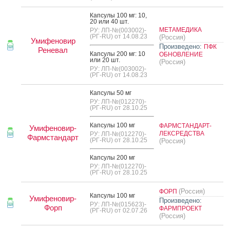
Кап­су­лы 100 мг: 10,
20 или 40 шт.
МЕТАМЕДИКА
РУ: ЛП-№(003002)-
(РГ-RU) от 14.08.23
(Россия)
Умифеновир
Произведено:
ПФК
Реневал
Кап­су­лы 200 мг: 10
ОБНОВЛЕНИЕ
или 20 шт.
(Россия)
РУ: ЛП-№(003002)-
(РГ-RU) от 14.08.23
Кап­су­лы 50 мг
РУ: ЛП-№(012270)-
(РГ-RU) от 28.10.25
Кап­су­лы 100 мг
ФАРМСТАНДАРТ-
Умифеновир-
ЛЕКСРЕДСТВА
РУ: ЛП-№(012270)-
Фармстандарт
(РГ-RU) от 28.10.25
(Россия)
Кап­су­лы 200 мг
РУ: ЛП-№(012270)-
(РГ-RU) от 28.10.25
(Россия)
ФОРП
Кап­су­лы 100 мг
Умифеновир-
Произведено:
РУ: ЛП-№(015623)-
Форп
ФАРМПРОЕКТ
(РГ-RU) от 02.07.26
(Россия)