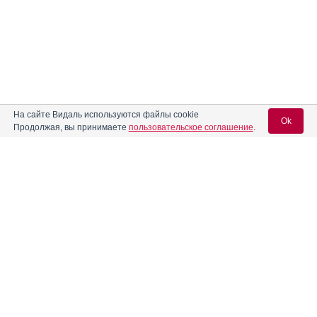
На сайте Видаль используются файлы cookie
Ok
Продолжая, вы принимаете
пользовательское соглашение
.
Вход для специалистов
E-mail учетной записи Vidal:
Пароль: