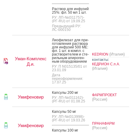
Рас­твор для ин­фу­зий
25%: фл. 50 мл 1 шт.
РУ: ЛП-№(011757)-
(РГ-RU) от 19.09.25
Предыдущий РУ:
ЛС-000150
Ли­офи­лизат для при­
готов­ле­ния рас­тво­ра
для ин­фу­зий 500 МЕ:
фл. 1 шт. в компл. с
(Италия)
рас­тво­рите­лем и сте­
KEDRION
риль­ным апи­роген­
Уман-Комплекс
контакты:
ным обо­рудо­вани­ем
Д.и.
КЕДРИОН С.п.А.
РУ: П N015135/01 от
(Италия)
23.01.09
Дата
переоформления:
17.07.25
Кап­су­лы 200 мг
ФАРМПРОЕКТ
Умифеновир
РУ: ЛП-№(011162)-
(Россия)
(РГ-RU) от 01.08.25
Кап­су­лы 50 мг
РУ: ЛП-№(013998)-
(РГ-RU) от 19.03.26
ПРАНАФАРМ
Умифеновир
(Россия)
Кап­су­лы 100 мг