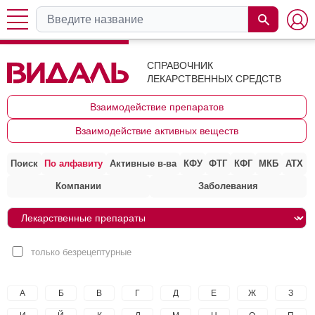
СПРАВОЧНИК
ЛЕКАРСТВЕННЫХ СРЕДСТВ
Взаимодействие препаратов
Взаимодействие активных веществ
Поиск
По алфавиту
Активные в-ва
КФУ
ФТГ
КФГ
МКБ
АТХ
Компании
Заболевания
только безрецептурные
А
Б
В
Г
Д
Е
Ж
З