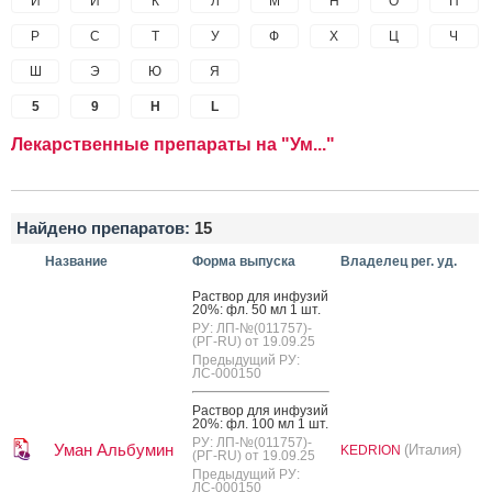
И
Й
К
Л
М
Н
О
П
Р
С
Т
У
Ф
Х
Ц
Ч
Ш
Э
Ю
Я
5
9
H
L
Лекарственные препараты на "Ум..."
Найдено препаратов:
15
Название
Форма выпуска
Владелец рег. уд.
Рас­твор для ин­фу­зий
20%: фл. 50 мл 1 шт.
РУ: ЛП-№(011757)-
(РГ-RU) от 19.09.25
Предыдущий РУ:
ЛС-000150
Рас­твор для ин­фу­зий
20%: фл. 100 мл 1 шт.
РУ: ЛП-№(011757)-
Уман Альбумин
(Италия)
KEDRION
(РГ-RU) от 19.09.25
Предыдущий РУ:
ЛС-000150