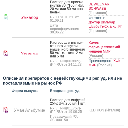
Рас­твор для при­ема
Dr. WILLMAR
внутрь 80 г/100 г: фл.
SCHWABE
20 мл или 50 мл с ка­
пельн.
(Германия)
Умкалор
РУ: П N010150 от
контакты:
01.09.11
Доктор Вильмар
Дата
Швабе ГмбХ & Ко. КГ
переоформления:
(Германия)
30.06.22
Рас­твор для внут­ри­
Химико-
вен­но­го и внут­ри­
фармацевтический
мышеч­но­го вве­дения
концерн МИР
50 мг/1 мл: амп. 2 мл
Умомекс
(Россия)
или 5 мл
Произведено:
ХФК
РУ: ЛП-№(003805)-
(РГ-RU) от 24.11.23
(Россия)
МИР
Описания препаратов с недействующими рег. уд. или не
поставляемые на рынок РФ
Форма выпуска
Владелец рег. уд.
Рас­твор для ин­фу­зий
25%: фл. 250 мл 1 шт.
РУ: ЛП-№(011757)-
Уман Альбумин
(Италия)
KEDRION
(РГ-RU) от 19.09.25
Предыдущий РУ:
ЛС-000150