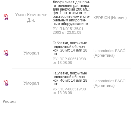
Ли­офи­лизат для при­
готов­ле­ния рас­тво­ра
для ин­фу­зий 200 МЕ:
фл. 1 шт. в компл. с
Уман-Комплекс
рас­тво­рите­лем и сте­
(Италия)
KEDRION
Д.и.
риль­ным апи­роген­
ным обо­рудо­вани­ем
РУ: П N015135/01-
2003 от 23.01.09
Таб­летки, пок­ры­тые
пле­ноч­ной обо­лоч­
кой, 20 мг: 14 или 28
Laboratorios BAGÓ
Уморап
шт.
(Аргентина)
РУ: ЛСР-006519/08
от 13.08.08
Таб­летки, пок­ры­тые
пле­ноч­ной обо­лоч­
кой, 40 мг: 14 или 28
Laboratorios BAGÓ
Уморап
шт.
(Аргентина)
РУ: ЛСР-006519/08
от 13.08.08
Реклама