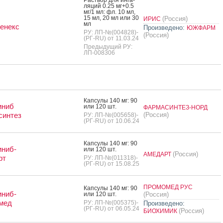
Рас­твор для ин­га­
ляций 0.25 мг+0.5
мг/1 мл: фл. 10 мл,
15 мл, 20 мл или 30
(Россия)
ИРИС
мл
енекс
Произведено:
ЮЖФАРМ
РУ: ЛП-№(004828)-
(Россия)
(РГ-RU) от 11.03.24
Предыдущий РУ:
ЛП-008306
Кап­су­лы 140 мг: 90
иниб
или 120 шт.
ФАРМАСИНТЕЗ-НОРД
синтез
(Россия)
РУ: ЛП-№(005658)-
(РГ-RU) от 10.06.24
Кап­су­лы 140 мг: 90
иниб-
или 120 шт.
(Россия)
АМЕДАРТ
рт
РУ: ЛП-№(011318)-
(РГ-RU) от 15.08.25
ПРОМОМЕД РУС
Кап­су­лы 140 мг: 90
иниб-
или 120 шт.
(Россия)
мед
РУ: ЛП-№(005375)-
Произведено:
(РГ-RU) от 06.05.24
(Россия)
БИОХИМИК