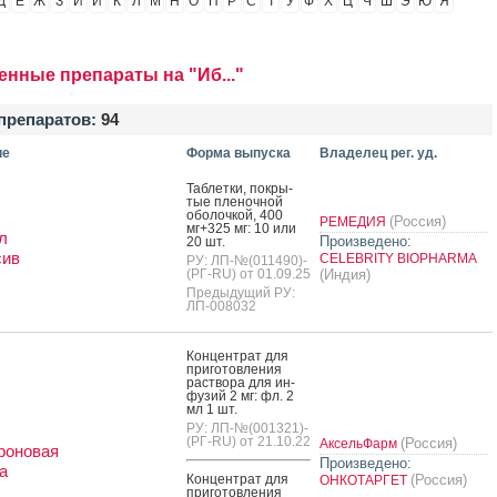
Д
Е
Ж
З
И
Й
К
Л
М
Н
О
П
Р
С
Т
У
Ф
Х
Ц
Ч
Ш
Э
Ю
Я
енные препараты на "Иб..."
препаратов:
94
ие
Форма выпуска
Владелец рег. уд.
Таб­летки, пок­ры­
тые пле­ноч­ной
обо­лоч­кой, 400
(Россия)
РЕМЕДИЯ
мг+325 мг: 10 или
л
Произведено:
20 шт.
сив
CELEBRITY BIOPHARMA
РУ: ЛП-№(011490)-
(РГ-RU) от 01.09.25
(Индия)
Предыдущий РУ:
ЛП-008032
Кон­цен­трат для
при­готов­ле­ния
рас­тво­ра для ин­
фу­зий 2 мг: фл. 2
мл 1 шт.
РУ: ЛП-№(001321)-
(РГ-RU) от 21.10.22
(Россия)
АксельФарм
роновая
Произведено:
а
Кон­цен­трат для
(Россия)
ОНКОТАРГЕТ
при­готов­ле­ния