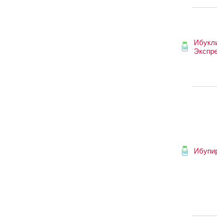
Ибукл
Экспр
Ибупи