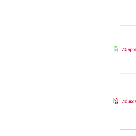
Иберог
Ибикс