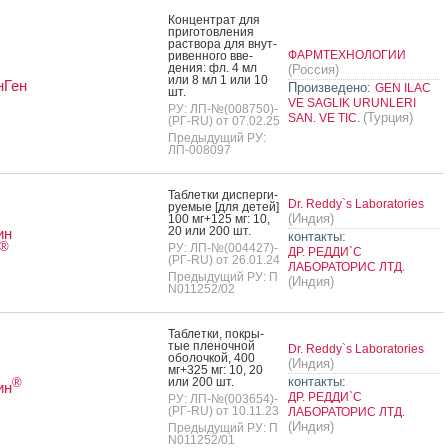
Кон­цен­трат для
при­готов­ле­ния
рас­тво­ра для внут­
ФАРМТЕХНОЛОГИИ
ри­вен­но­го вве­
дения: фл. 4 мл
(Россия)
или 8 мл 1 или 10
нГен
Произведено:
GEN ILAC
шт.
VE SAGLIK URUNLERI
РУ: ЛП-№(008750)-
(Турция)
SAN. VE TIC.
(РГ-RU) от 07.02.25
Предыдущий РУ:
ЛП-008097
Таб­летки дис­перги­
Dr. Reddy`s Laboratories
ру­емые [для де­тей]
(Индия)
100 мг+125 мг: 10,
20 или 200 шт.
ин
контакты:
®
РУ: ЛП-№(004427)-
ДР. РЕДДИ`С
(РГ-RU) от 26.01.24
ЛАБОРАТОРИС ЛТД.
Предыдущий РУ: П
(Индия)
N011252/02
Таб­летки, пок­ры­
тые пле­ноч­ной
Dr. Reddy`s Laboratories
обо­лоч­кой, 400
(Индия)
мг+325 мг: 10, 20
контакты:
или 200 шт.
®
ин
ДР. РЕДДИ`С
РУ: ЛП-№(003654)-
(РГ-RU) от 10.11.23
ЛАБОРАТОРИС ЛТД.
(Индия)
Предыдущий РУ: П
N011252/01