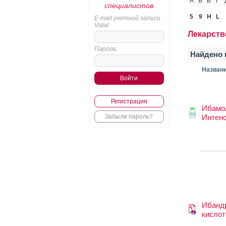
А
Б
В
Г
специалистов
5
9
H
L
E-mail учетной записи
Vidal:
Лекарств
Пароль:
Найдено 
Назван
Регистрация
Ибамо
Забыли пароль?
Интен
Ибанд
кислот