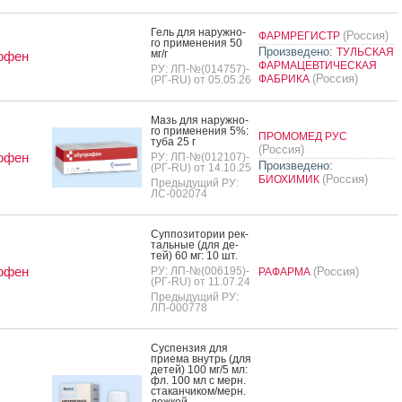
Гель для на­руж­но­
(Россия)
ФАРМРЕГИСТР
го при­мене­ния 50
Произведено:
ТУЛЬСКАЯ
мг/г
офен
ФАРМАЦЕВТИЧЕСКАЯ
РУ: ЛП-№(014757)-
(Россия)
ФАБРИКА
(РГ-RU) от 05.05.26
Мазь для на­руж­но­
го при­мене­ния 5%:
ПРОМОМЕД РУС
ту­ба 25 г
(Россия)
офен
РУ: ЛП-№(012107)-
Произведено:
(РГ-RU) от 14.10.25
(Россия)
БИОХИМИК
Предыдущий РУ:
ЛС-002074
Суп­по­зито­рии рек­
таль­ные (для де­
тей) 60 мг: 10 шт.
офен
РУ: ЛП-№(006195)-
(Россия)
РАФАРМА
(РГ-RU) от 11.07.24
Предыдущий РУ:
ЛП-000778
Сус­пензия для
при­ема внутрь (для
де­тей) 100 мг/5 мл:
фл. 100 мл с мерн.
ста­кан­чи­ком/мерн.