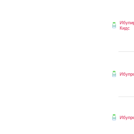
Ибупи
Кидс
Ибупр
Ибупр