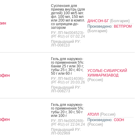
Сус­пензия для
при­ема внутрь (для
де­тей) 100 мг/5 мл:
фл. 100 мл, 150 мл
или 200 мл в компл.
(Болгария)
ДАНСОН-БГ
рин
со шпри­цем-до­
Произведено:
ВЕТПРОМ
зато­ром
(Болгария)
РУ: ЛП-№(004523)-
(РГ-RU) от 07.02.24
Предыдущий РУ:
ЛП-008110
Гель для на­руж­но­
го при­мене­ния 5%:
бан­ки 25 г или 30 г;
ту­бы 25 г, 30 г, 40 г,
УСОЛЬЕ-СИБИРСКИЙ
50 г или 60 г
офен
ХИМФАРМЗАВОД
РУ: ЛП-№(014036)-
(Россия)
(РГ-RU) от 20.03.26
Предыдущий РУ:
ЛП-008273
Гель для на­руж­но­
го при­мене­ния 5%:
ту­бы 20 г, 30 г, 50 г
(Россия)
АТОЛЛ
или 100 г
офен
Произведено:
ОЗОН
РУ: ЛП-№(005269)-
(Россия)
(РГ-RU) от 22.04.24
Предыдущий РУ:
ЛП-002969