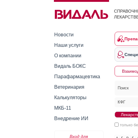
СПРАВОЧН
ЛЕКАРСТВ
Новости
Препа
Наши услуги
Специ
О компании
Видаль БОКС
Взаимо
Парафармацевтика
Ветеринария
Поиск
Калькуляторы
КФГ
МКБ-11
Внедрение ИИ
только б
Вход для