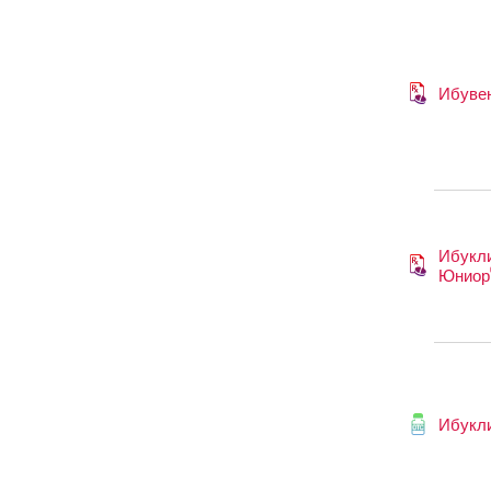
Ибуве
Ибукл
Юниор
Ибукл