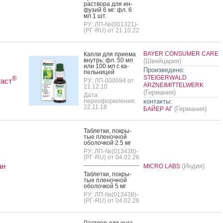
рас­тво­ра для ин­
фу­зий 6 мг: фл. 6
мл 1 шт.
РУ: ЛП-№(001321)-
(РГ-RU) от 21.10.22
BAYER CONSUMER CARE
Кап­ли для при­ема
внутрь: фл. 50 мл
(Швейцария)
или 100 мл с ка­
Произведено:
пель­ни­цей
STEIGERWALD
®
аст
РУ: ЛП-000094 от
ARZNEIMITTELWERK
21.12.10
(Германия)
Дата
переоформления:
контакты:
22.11.18
(Германия)
БАЙЕР АГ
Таб­летки, пок­ры­
тые пле­ноч­ной
обо­лоч­кой 2.5 мг
РУ: ЛП-№(013438)-
(РГ-RU) от 04.02.26
ан
(Индия)
MICRO LABS
Таб­летки, пок­ры­
тые пле­ноч­ной
обо­лоч­кой 5 мг
РУ: ЛП-№(013438)-
(РГ-RU) от 04.02.26