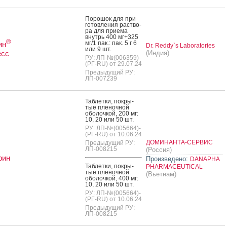
По­рошок для при­
готов­ле­ния рас­тво­
ра для при­ема
внутрь 400 мг+325
®
мг/1 пак.: пак. 5 г 6
ин
Dr. Reddy`s Laboratories
или 9 шт.
есс
(Индия)
РУ: ЛП-№(006359)-
(РГ-RU) от 29.07.24
Предыдущий РУ:
ЛП-007239
Таб­летки, пок­ры­
тые пле­ноч­ной
обо­лоч­кой, 200 мг:
10, 20 или 50 шт.
РУ: ЛП-№(005664)-
(РГ-RU) от 10.06.24
ДОМИНАНТА-СЕРВИС
Предыдущий РУ:
ЛП-008215
(Россия)
рин
Произведено:
DANAPHA
Таб­летки, пок­ры­
PHARMACEUTICAL
тые пле­ноч­ной
(Вьетнам)
обо­лоч­кой, 400 мг:
10, 20 или 50 шт.
РУ: ЛП-№(005664)-
(РГ-RU) от 10.06.24
Предыдущий РУ:
ЛП-008215