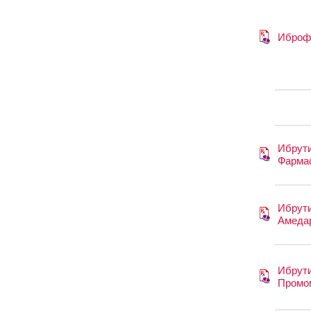
Иброф
Ибрут
Фарма
Ибрут
Амеда
Ибрут
Промо