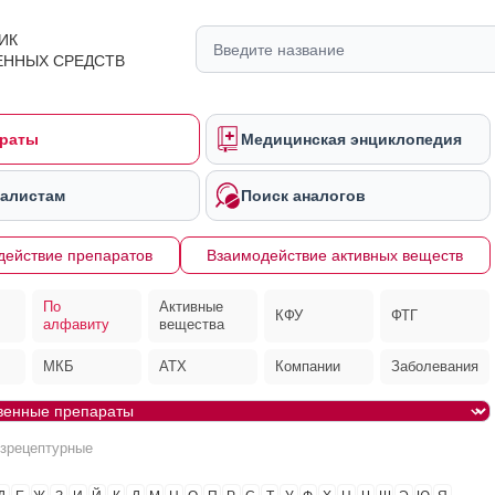
ИК
ЕННЫХ СРЕДСТВ
раты
Медицинская энциклопедия
алистам
Поиск аналогов
действие препаратов
Взаимодействие активных веществ
По
Активные
КФУ
ФТГ
алфавиту
вещества
МКБ
АТХ
Компании
Заболевания
езрецептурные