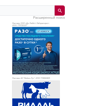
Расширенный поиск
Реклама. ООО «Др. Редди’с Лабораторис»,
ИНН: 770
7321227
Реклама. АО "Видаль Рус", ИНН 772
8043605