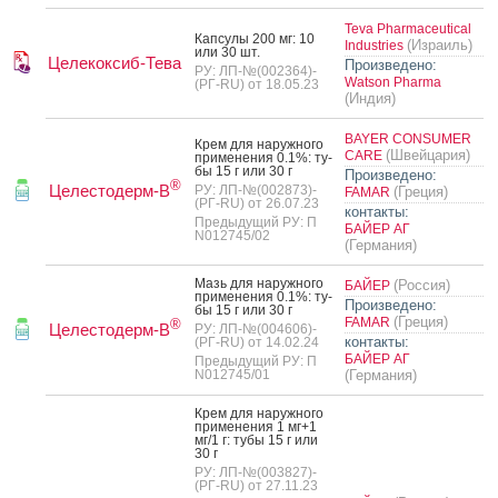
Teva Pharmaceutical
Кап­су­лы 200 мг: 10
(Израиль)
Industries
или 30 шт.
Целекоксиб-Тева
Произведено:
РУ: ЛП-№(002364)-
Watson Pharma
(РГ-RU) от 18.05.23
(Индия)
BAYER CONSUMER
Крем для на­руж­но­го
(Швейцария)
CARE
при­мене­ния 0.1%: ту­
бы 15 г или 30 г
Произведено:
®
Целестодерм-В
РУ: ЛП-№(002873)-
(Греция)
FAMAR
(РГ-RU) от 26.07.23
контакты:
Предыдущий РУ: П
БАЙЕР АГ
N012745/02
(Германия)
Мазь для на­руж­но­го
(Россия)
БАЙЕР
при­мене­ния 0.1%: ту­
Произведено:
бы 15 г или 30 г
(Греция)
FAMAR
®
Целестодерм-В
РУ: ЛП-№(004606)-
контакты:
(РГ-RU) от 14.02.24
БАЙЕР АГ
Предыдущий РУ: П
N012745/01
(Германия)
Крем для на­руж­но­го
при­мене­ния 1 мг+1
мг/1 г: ту­бы 15 г или
30 г
РУ: ЛП-№(003827)-
(РГ-RU) от 27.11.23