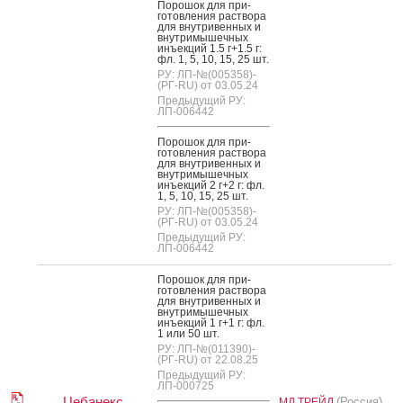
По­рошок для при­
готов­ле­ния рас­тво­ра
для внут­ри­вен­ных и
внут­ри­мышеч­ных
инъ­ек­ций 1.5 г+1.5 г:
фл. 1, 5, 10, 15, 25 шт.
РУ: ЛП-№(005358)-
(РГ-RU) от 03.05.24
Предыдущий РУ:
ЛП-006442
По­рошок для при­
готов­ле­ния рас­тво­ра
для внут­ри­вен­ных и
внут­ри­мышеч­ных
инъ­ек­ций 2 г+2 г: фл.
1, 5, 10, 15, 25 шт.
РУ: ЛП-№(005358)-
(РГ-RU) от 03.05.24
Предыдущий РУ:
ЛП-006442
По­рошок для при­
готов­ле­ния рас­тво­ра
для внут­ри­вен­ных и
внут­ри­мышеч­ных
инъ­ек­ций 1 г+1 г: фл.
1 или 50 шт.
РУ: ЛП-№(011390)-
(РГ-RU) от 22.08.25
Предыдущий РУ:
ЛП-000725
Цебанекс
(Россия)
МД ТРЕЙД