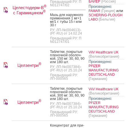
(Россия)
БАЙЕР
Предыдущий РУ: П
N012747/02
®
Произведено:
Целестодерм-В
или
(Греция)
FAMAR
®
с Гарамицином
Мазь для на­руж­но­го
SCHERING-PLOUGH
при­мене­ния 1 мг+1
(Бельгия)
LABO
мг/1 г: ту­бы 15 г или
30 г
РУ: ЛП-№(004613)-
(РГ-RU) от 14.02.24
Предыдущий РУ: П
N012747/01
Таб­летки, пок­ры­тые
ViiV Healthcare UK
пле­ноч­ной обо­лоч­
(Великобритания)
кой, 150 мг: 30, 60, 90
Произведено:
или 180 шт.
®
Целзентри
PFIZER
РУ: ЛП-№(007384)-
(РГ-RU) от 25.10.24
MANUFACTURING
DEUTSCHLAND
Предыдущий РУ:
ЛП-000565
(Германия)
Таб­летки, пок­ры­тые
ViiV Healthcare UK
пле­ноч­ной обо­лоч­
(Великобритания)
кой, 300 мг: 30, 60, 90
Произведено:
или 180 шт.
®
Целзентри
PFIZER
РУ: ЛП-№(007384)-
(РГ-RU) от 25.10.24
MANUFACTURING
DEUTSCHLAND
Предыдущий РУ:
ЛП-000565
(Германия)
Кон­цен­трат для при­