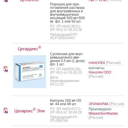
По­рошок для при­
готов­ле­ния рас­тво­ра
для внут­ри­вен­ных и
внут­ри­мышеч­ных
инъ­ек­ций 500 мг+500
мг: фл. 1 или 50 шт.
РУ: ЛП-№(013811)-
(РГ-RU) от 06.03.26
Предыдущий РУ:
ЛСР-005034/07
®
Цегардекс
Сус­пензия для внут­
ри­мышеч­но­го вве­
дения 0.5 мл (1 до­за):
(Россия)
НАНОЛЕК
фл. 1 шт.
контакты:
РУ: ЛП-№(009128)-
Нанолек ООО
(РГ-RU) от 05.03.25
(Россия)
Дата
переоформления:
09.12.25
Кап­су­лы 100 мг+20
(Россия)
мг: 44 или 48 шт.
ЭПИФАРМА
РУ: ЛП-№(014727)-
Произведено:
®
Цезарокс
Эпи
(РГ-RU) от 30.04.26
МираксБиоФарма
Предыдущий РУ:
(Россия)
ЛП-008764