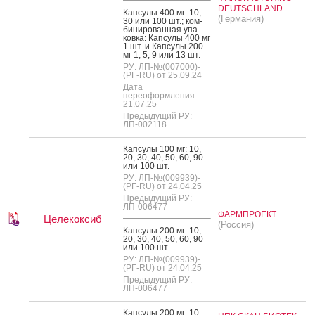
DEUTSCHLAND
Кап­су­лы 400 мг: 10,
(Германия)
30 или 100 шт.; ком­
би­ниро­ван­ная упа­
ков­ка: Кап­су­лы 400 мг
1 шт. и Кап­су­лы 200
мг 1, 5, 9 или 13 шт.
РУ: ЛП-№(007000)-
(РГ-RU) от 25.09.24
Дата
переоформления:
21.07.25
Предыдущий РУ:
ЛП-002118
Кап­су­лы 100 мг: 10,
20, 30, 40, 50, 60, 90
или 100 шт.
РУ: ЛП-№(009939)-
(РГ-RU) от 24.04.25
Предыдущий РУ:
ЛП-006477
ФАРМПРОЕКТ
Целекоксиб
(Россия)
Кап­су­лы 200 мг: 10,
20, 30, 40, 50, 60, 90
или 100 шт.
РУ: ЛП-№(009939)-
(РГ-RU) от 24.04.25
Предыдущий РУ:
ЛП-006477
Кап­су­лы 200 мг: 10