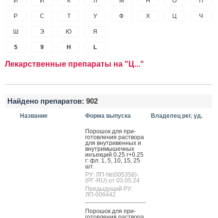
И
Й
К
Л
М
Н
О
П
Р
С
Т
У
Ф
Х
Ц
Ч
Ш
Э
Ю
Я
5
9
H
L
Лекарственные препараты на "Ц..."
Найдено препаратов:
902
Название
Форма выпуска
Владелец рег. уд.
По­рошок для при­
готов­ле­ния рас­тво­ра
для внут­ри­вен­ных и
внут­ри­мышеч­ных
инъ­ек­ций 0.25 г+0.25
г: фл. 1, 5, 10, 15, 25
шт.
РУ: ЛП-№(005358)-
(РГ-RU) от 03.05.24
Предыдущий РУ:
ЛП-006442
По­рошок для при­
готов­ле­ния рас­тво­ра