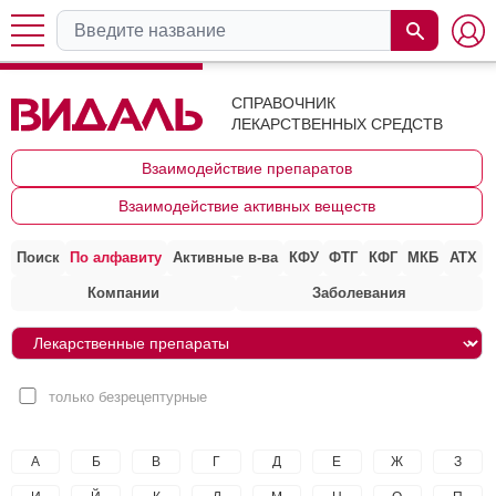
СПРАВОЧНИК
ЛЕКАРСТВЕННЫХ СРЕДСТВ
Взаимодействие препаратов
Взаимодействие активных веществ
Поиск
По алфавиту
Активные в-ва
КФУ
ФТГ
КФГ
МКБ
АТХ
Компании
Заболевания
только безрецептурные
А
Б
В
Г
Д
Е
Ж
З