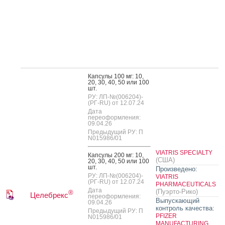
Кап­су­лы 100 мг: 10,
20, 30, 40, 50 или 100
шт.
РУ: ЛП-№(006204)-
(РГ-RU) от 12.07.24
Дата
переоформления:
09.04.26
Предыдущий РУ: П
N015986/01
VIATRIS SPECIALTY
Кап­су­лы 200 мг: 10,
(США)
20, 30, 40, 50 или 100
шт.
Произведено:
РУ: ЛП-№(006204)-
VIATRIS
(РГ-RU) от 12.07.24
PHARMACEUTICALS
Дата
(Пуэрто-Рико)
®
Целебрекс
переоформления:
Выпускающий
09.04.26
контроль качества:
Предыдущий РУ: П
PFIZER
N015986/01
MANUFACTURING