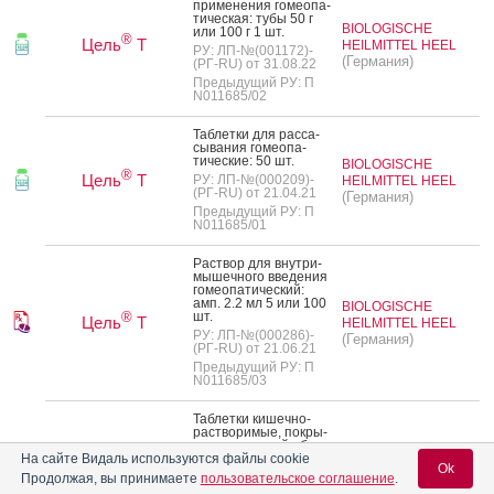
при­мене­ния го­ме­опа­
тичес­кая: ту­бы 50 г
BIOLOGISCHE
или 100 г 1 шт.
®
Цель
Т
HEILMITTEL HEEL
РУ: ЛП-№(001172)-
(Германия)
(РГ-RU) от 31.08.22
Предыдущий РУ: П
N011685/02
Таб­летки для рас­са­
сыва­ния го­ме­опа­
тичес­кие: 50 шт.
BIOLOGISCHE
®
Цель
Т
РУ: ЛП-№(000209)-
HEILMITTEL HEEL
(РГ-RU) от 21.04.21
(Германия)
Предыдущий РУ: П
N011685/01
Рас­твор для внут­ри­
мышеч­но­го вве­дения
го­ме­опа­тичес­кий:
амп. 2.2 мл 5 или 100
BIOLOGISCHE
шт.
®
Цель
Т
HEILMITTEL HEEL
РУ: ЛП-№(000286)-
(Германия)
(РГ-RU) от 21.06.21
Предыдущий РУ: П
N011685/03
Таб­летки ки­шеч­но­
рас­тво­римые, пок­ры­
тые пле­ноч­ной обо­
лоч­кой, 150 мг: 10, 20
На сайте Видаль используются файлы cookie
ОНКОТАРГЕТ
Ok
или 50 шт.
Продолжая, вы принимаете
пользовательское соглашение
.
(Россия)
РУ: ЛП-№(006059)-