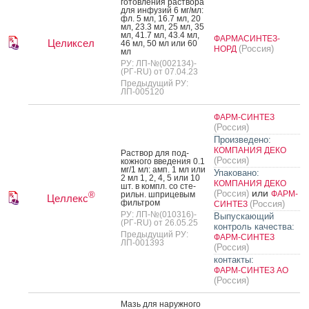
готов­ле­ния рас­тво­ра
для ин­фу­зий 6 мг/мл:
фл. 5 мл, 16.7 мл, 20
мл, 23.3 мл, 25 мл, 35
мл, 41.7 мл, 43.4 мл,
ФАРМАСИНТЕЗ-
Целиксел
46 мл, 50 мл или 60
(Россия)
НОРД
мл
РУ: ЛП-№(002134)-
(РГ-RU) от 07.04.23
Предыдущий РУ:
ЛП-005120
ФАРМ-СИНТЕЗ
(Россия)
Произведено:
КОМПАНИЯ ДЕКО
Рас­твор для под­
(Россия)
кожно­го вве­дения 0.1
мг/1 мл: амп. 1 мл или
Упаковано:
2 мл 1, 2, 4, 5 или 10
КОМПАНИЯ ДЕКО
шт. в компл. со сте­
или
(Россия)
ФАРМ-
рильн. шпри­цевым
®
Целлекс
филь­тром
(Россия)
СИНТЕЗ
РУ: ЛП-№(010316)-
Выпускающий
(РГ-RU) от 26.05.25
контроль качества:
Предыдущий РУ:
ФАРМ-СИНТЕЗ
ЛП-001393
(Россия)
контакты:
ФАРМ-СИНТЕЗ АО
(Россия)
Мазь для на­руж­но­го