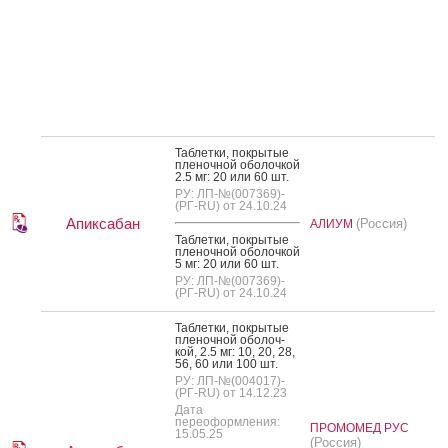
Таб­летки, пок­ры­тые
пле­ноч­ной обо­лоч­кой
2.5 мг: 20 или 60 шт.
РУ: ЛП-№(007369)-
(РГ-RU) от 24.10.24
Апиксабан
(Россия)
АЛИУМ
Таб­летки, пок­ры­тые
пле­ноч­ной обо­лоч­кой
5 мг: 20 или 60 шт.
РУ: ЛП-№(007369)-
(РГ-RU) от 24.10.24
Таб­летки, пок­ры­тые
пле­ноч­ной обо­лоч­
кой, 2.5 мг: 10, 20, 28,
56, 60 или 100 шт.
РУ: ЛП-№(004017)-
(РГ-RU) от 14.12.23
Дата
переоформления:
ПРОМОМЕД РУС
15.05.25
(Россия)