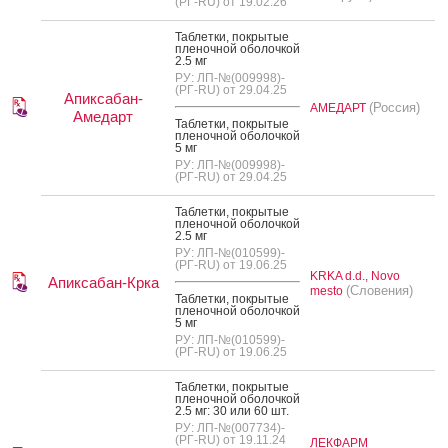
(РГ-RU) от 19.02.26
Таб­летки, пок­ры­тые
пле­ноч­ной обо­лоч­кой
2.5 мг
РУ: ЛП-№(009998)-
(РГ-RU) от 29.04.25
Апиксабан-
(Россия)
АМЕДАРТ
Амедарт
Таб­летки, пок­ры­тые
пле­ноч­ной обо­лоч­кой
5 мг
РУ: ЛП-№(009998)-
(РГ-RU) от 29.04.25
Таб­летки, пок­ры­тые
пле­ноч­ной обо­лоч­кой
2.5 мг
РУ: ЛП-№(010599)-
(РГ-RU) от 19.06.25
KRKA d.d., Novo
Апиксабан-Крка
(Словения)
mesto
Таб­летки, пок­ры­тые
пле­ноч­ной обо­лоч­кой
5 мг
РУ: ЛП-№(010599)-
(РГ-RU) от 19.06.25
Таб­летки, пок­ры­тые
пле­ноч­ной обо­лоч­кой
2.5 мг: 30 или 60 шт.
РУ: ЛП-№(007734)-
(РГ-RU) от 19.11.24
ЛЕКФАРМ