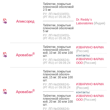
Таб­летки, пок­ры­тые
пле­ноч­ной обо­лоч­кой
2.5 мг
РУ: ЛП-№(010455)-
(РГ-RU) от 05.06.25
Dr. Reddy`s
Апиксоред
(Индия)
Laboratories
Таб­летки, пок­ры­тые
пле­ноч­ной обо­лоч­кой
5 мг
РУ: ЛП-№(010455)-
(РГ-RU) от 05.06.25
Таб­летки, пок­ры­тые
ИЗВАРИНО ФАРМА
пле­ноч­ной обо­лоч­
(Россия)
кой, 10 мг: 30 или 100
®
Аровабан
контакты:
шт.
ИЗВАРИНО ФАРМА
РУ: ЛП-№(006824)-
(Россия)
(РГ-RU) от 09.09.24
ООО
Таб­летки, пок­ры­тые
пле­ноч­ной обо­лоч­
кой, 15 мг: 30 или 100
шт.
ИЗВАРИНО ФАРМА
РУ: ЛП-№(006824)-
(РГ-RU) от 09.09.24
(Россия)
®
Аровабан
контакты:
Таб­летки, пок­ры­тые
ИЗВАРИНО ФАРМА
пле­ноч­ной обо­лоч­
(Россия)
ООО
кой, 20 мг: 30 или 100
шт.
РУ: ЛП-№(006824)-