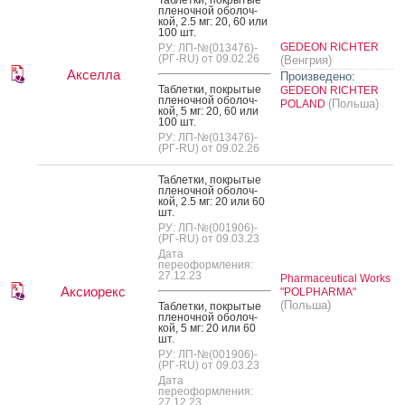
Таб­летки, пок­ры­тые
пле­ноч­ной обо­лоч­
кой, 2.5 мг: 20, 60 или
100 шт.
GEDEON RICHTER
РУ: ЛП-№(013476)-
(РГ-RU) от 09.02.26
(Венгрия)
Акселла
Произведено:
Таб­летки, пок­ры­тые
GEDEON RICHTER
пле­ноч­ной обо­лоч­
(Польша)
POLAND
кой, 5 мг: 20, 60 или
100 шт.
РУ: ЛП-№(013476)-
(РГ-RU) от 09.02.26
Таб­летки, пок­ры­тые
пле­ноч­ной обо­лоч­
кой, 2.5 мг: 20 или 60
шт.
РУ: ЛП-№(001906)-
(РГ-RU) от 09.03.23
Дата
переоформления:
27.12.23
Pharmaceutical Works
Аксиорекс
"POLPHARMA"
(Польша)
Таб­летки, пок­ры­тые
пле­ноч­ной обо­лоч­
кой, 5 мг: 20 или 60
шт.
РУ: ЛП-№(001906)-
(РГ-RU) от 09.03.23
Дата
переоформления:
27.12.23