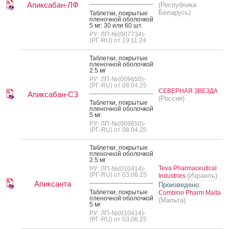
Апиксабан-ЛФ
(Республика
Беларусь)
Таб­летки, пок­ры­тые
пле­ноч­ной обо­лоч­кой
5 мг: 30 или 60 шт.
РУ: ЛП-№(007734)-
(РГ-RU) от 19.11.24
Таб­летки, пок­ры­тые
пле­ноч­ной обо­лоч­кой
2.5 мг
РУ: ЛП-№(009650)-
(РГ-RU) от 08.04.25
СЕВЕРНАЯ ЗВЕЗДА
Апиксабан-СЗ
(Россия)
Таб­летки, пок­ры­тые
пле­ноч­ной обо­лоч­кой
5 мг
РУ: ЛП-№(009650)-
(РГ-RU) от 08.04.25
Таб­летки, пок­ры­тые
пле­ноч­ной обо­лоч­кой
2.5 мг
Teva Pharmaceutical
РУ: ЛП-№(010414)-
(РГ-RU) от 03.06.25
(Израиль)
Industries
Апиксанта
Произведено:
Таб­летки, пок­ры­тые
Combino Pharm Malta
пле­ноч­ной обо­лоч­кой
(Мальта)
5 мг
РУ: ЛП-№(010414)-
(РГ-RU) от 03.06.25