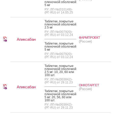
пле­ноч­ной обо­лоч­кой
5 мг
РУ: ЛП-№(010149)-
(РГ-RU) от 14.05.25
Таб­летки, пок­ры­тые
пле­ноч­ной обо­лоч­кой
2.5 мг
РУ: ЛП-№(007920)-
(РГ-RU) от 03.12.24
ФАРМПРОЕКТ
Апиксабан
(Россия)
Таб­летки, пок­ры­тые
пле­ноч­ной обо­лоч­кой
5 мг
РУ: ЛП-№(007920)-
(РГ-RU) от 03.12.24
Таб­летки, пок­ры­тые
пле­ноч­ной обо­лоч­кой
2.5 мг: 10, 20, 60 или
100 шт.
РУ: ЛП-№(003842)-
(РГ-RU) от 29.11.23
ОНКОТАРГЕТ
Апиксабан
(Россия)
Таб­летки, пок­ры­тые
пле­ноч­ной обо­лоч­кой
5 мг: 20, 56, 60 или
100 шт.
РУ: ЛП-№(003842)-
(РГ-RU) от 29.11.23