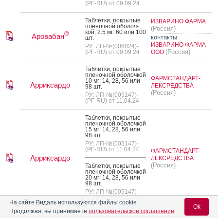
(РГ-RU) от 09.09.24
Таб­летки, пок­ры­тые
ИЗВАРИНО ФАРМА
пле­ноч­ной обо­лоч­
(Россия)
кой, 2.5 мг: 60 или 100
®
Аровабан
контакты:
шт.
ИЗВАРИНО ФАРМА
РУ: ЛП-№(006824)-
(Россия)
(РГ-RU) от 09.09.24
ООО
Таб­летки, пок­ры­тые
пле­ноч­ной обо­лоч­кой
ФАРМСТАНДАРТ-
10 мг: 14, 28, 56 или
Арриксардо
ЛЕКСРЕДСТВА
98 шт.
(Россия)
РУ: ЛП-№(005147)-
(РГ-RU) от 11.04.24
Таб­летки, пок­ры­тые
пле­ноч­ной обо­лоч­кой
15 мг: 14, 28, 56 или
98 шт.
РУ: ЛП-№(005147)-
(РГ-RU) от 11.04.24
ФАРМСТАНДАРТ-
Арриксардо
ЛЕКСРЕДСТВА
(Россия)
Таб­летки, пок­ры­тые
пле­ноч­ной обо­лоч­кой
20 мг: 14, 28, 56 или
98 шт.
РУ: ЛП-№(005147)-
(РГ-RU) от 11.04.24
На сайте Видаль используются файлы cookie
Ok
Продолжая, вы принимаете
пользовательское соглашение
.
Таб­летки, пок­ры­тые