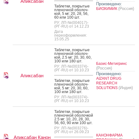
Апиксабан
Произведено:
Таб­летки, пок­ры­тые
(Россия)
БИОХИМИК
пле­ноч­ной обо­лоч­
кой, 5 мг: 20, 28, 56,
60 или 100 шт.
РУ: ЛП-№(004017)-
(РГ-RU) от 14.12.23
Дата
переоформления:
15.05.25
Таб­летки, пок­ры­тые
пле­ноч­ной обо­лоч­
кой, 2.5 мг: 20, 30, 60,
100 или 180 шт.
Базис-Метигринс
РУ: ЛП-№(003374)-
(Россия)
(РГ-RU) от 10.10.23
Произведено:
Апиксабан
AIZANT DRUG
Таб­летки, пок­ры­тые
RESEARCH
пле­ноч­ной обо­лоч­
(Индия)
SOLUTIONS
кой, 5 мг: 20, 30, 60,
100 или 180 шт.
РУ: ЛП-№(003374)-
(РГ-RU) от 10.10.23
Таб­летки, пок­ры­тые
пле­ноч­ной обо­лоч­кой
2.5 мг: 10, 20, 28, 30,
56, 60, 90 или 100 шт.
РУ: ЛП-№(003276)-
(РГ-RU) от 26.09.23
КАНОНФАРМА
Апиксабан Канон