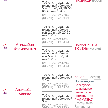
(Россия)
ПРОДАКШН
Таб­летки, пок­ры­тые
пле­ноч­ной обо­лоч­кой
5 мг: 10, 20, 28, 30, 56,
60, 90 или 100 шт.
РУ: ЛП-№(003276)-
(РГ-RU) от 26.09.23
Таб­летки, пок­ры­тые
пле­ноч­ной обо­лоч­
кой, 2.5 мг: 10, 20, 60
или 100 шт.
РУ: ЛП-№(005163)-
(РГ-RU) от 12.04.24
Апиксабан
ФАРМАСИНТЕЗ-
Фармасинтез
(Россия)
ТЮМЕНЬ
Таб­летки, пок­ры­тые
пле­ноч­ной обо­лоч­
кой, 5 мг: 20, 56, 60
или 100 шт.
РУ: ЛП-№(005163)-
(РГ-RU) от 12.04.24
Таб­летки, пок­ры­тые
(Россия)
АЛВИЛС
пле­ноч­ной обо­лоч­кой
2.5 мг
Произведено:
РУ: ЛП-№(013618)-
Белорусско-
(РГ-RU) от 19.02.26
голландское
Апиксабан-
совместное
Алвилс
Таб­летки, пок­ры­тые
предприятие
пле­ноч­ной обо­лоч­кой
"ФАРМЛЭНД"
5 мг
(Республика
РУ: ЛП-№(013618)-
Беларусь)