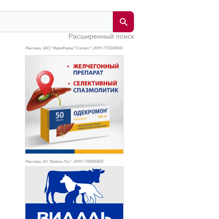
Расширенный поиск
Реклама. ЗАО "ФармФирма "Сотекс", ИНН 771
5240941
Реклама. АО "Видаль Рус", ИНН 772
8043605