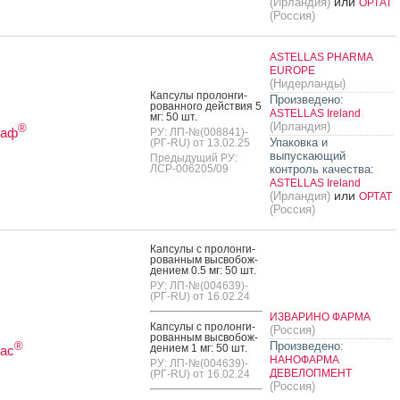
или
(Ирландия)
ОРТАТ
(Россия)
ASTELLAS PHARMA
EUROPE
(Нидерланды)
Кап­су­лы про­лон­ги­
Произведено:
рован­но­го дей­ствия 5
ASTELLAS Ireland
мг: 50 шт.
(Ирландия)
®
раф
РУ: ЛП-№(008841)-
Упаковка и
(РГ-RU) от 13.02.25
выпускающий
Предыдущий РУ:
ЛСР-006205/09
контроль качества:
ASTELLAS Ireland
или
(Ирландия)
ОРТАТ
(Россия)
Кап­су­лы с про­лон­ги­
рован­ным выс­во­бож­
де­ни­ем 0.5 мг: 50 шт.
РУ: ЛП-№(004639)-
(РГ-RU) от 16.02.24
ИЗВАРИНО ФАРМА
Кап­су­лы с про­лон­ги­
(Россия)
рован­ным выс­во­бож­
Произведено:
®
де­ни­ем 1 мг: 50 шт.
ас
НАНОФАРМА
РУ: ЛП-№(004639)-
ДЕВЕЛОПМЕНТ
(РГ-RU) от 16.02.24
(Россия)