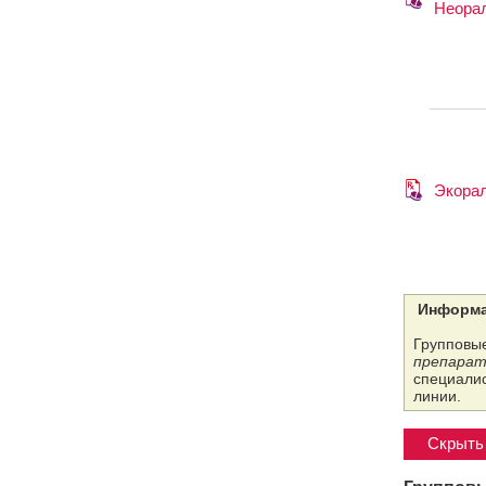
Неора
Экора
Информа
Групповые
препарат
специалис
линии.
Скрыть 