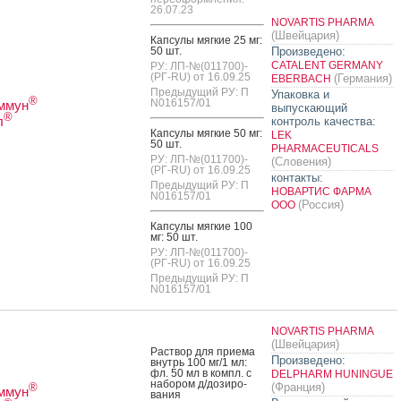
26.07.23
NOVARTIS PHARMA
(Швейцария)
Кап­су­лы мяг­кие 25 мг:
50 шт.
Произведено:
CATALENT GERMANY
РУ: ЛП-№(011700)-
(РГ-RU) от 16.09.25
(Германия)
EBERBACH
Предыдущий РУ: П
Упаковка и
®
N016157/01
ммун
выпускающий
®
л
контроль качества:
Кап­су­лы мяг­кие 50 мг:
LEK
50 шт.
PHARMACEUTICALS
РУ: ЛП-№(011700)-
(Словения)
(РГ-RU) от 16.09.25
контакты:
Предыдущий РУ: П
НОВАРТИС ФАРМА
N016157/01
(Россия)
ООО
Кап­су­лы мяг­кие 100
мг: 50 шт.
РУ: ЛП-№(011700)-
(РГ-RU) от 16.09.25
Предыдущий РУ: П
N016157/01
NOVARTIS PHARMA
(Швейцария)
Рас­твор для при­ема
Произведено:
внутрь 100 мг/1 мл:
фл. 50 мл в компл. с
DELPHARM HUNINGUE
на­бором д/до­зиро­
(Франция)
®
ммун
вания