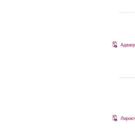
Адваг
Лирокт