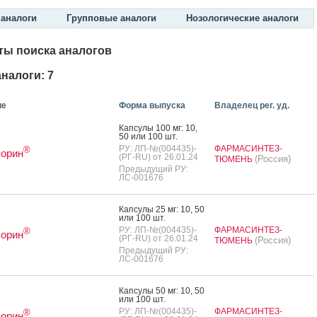
аналоги
Групповые аналоги
Нозологические аналоги
ты поиска аналогов
налоги: 7
ие
Форма выпуска
Владелец рег. уд.
Кап­су­лы 100 мг: 10,
50 или 100 шт.
РУ: ЛП-№(004435)-
ФАРМАСИНТЕЗ-
®
порин
(РГ-RU) от 26.01.24
(Россия)
ТЮМЕНЬ
Предыдущий РУ:
ЛС-001676
Кап­су­лы 25 мг: 10, 50
или 100 шт.
РУ: ЛП-№(004435)-
ФАРМАСИНТЕЗ-
®
порин
(РГ-RU) от 26.01.24
(Россия)
ТЮМЕНЬ
Предыдущий РУ:
ЛС-001676
Кап­су­лы 50 мг: 10, 50
или 100 шт.
РУ: ЛП-№(004435)-
ФАРМАСИНТЕЗ-
®
порин