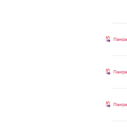
Пангр
Пангр
Пангр