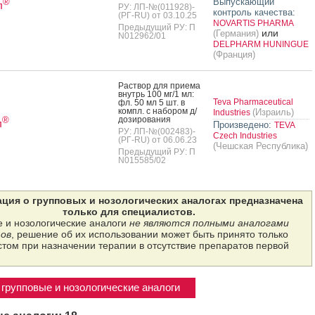
Выпускающий
®
л
РУ: ЛП-№(011928)-
контроль качества:
(РГ-RU) от 03.10.25
NOVARTIS PHARMA
Предыдущий РУ: П
или
(Германия)
N012962/01
DELPHARM HUNINGUE
(Франция)
Рас­твор для при­ема
внутрь 100 мг/1 мл:
Teva Pharmaceutical
фл. 50 мл 5 шт. в
компл. с на­бором д/
(Израиль)
Industries
до­зиро­вания
®
л
Произведено:
TEVA
РУ: ЛП-№(002483)-
Czech Industries
(РГ-RU) от 06.06.23
(Чешская Республика)
Предыдущий РУ: П
N015585/02
ция о групповых и нозологических аналогах предназначена
только для специалистов.
 и нозологические аналоги
не являются полными аналогами
ов
, решение об их использовании может быть принято только
том при назначении терапии в отсутствие препаратов первой
групповые и нозологические аналоги