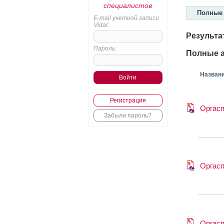
специалистов
Полные 
E-mail учетной записи
Vidal:
Результа
Пароль:
Полные а
Назван
Регистрация
Оргас
Забыли пароль?
Оргас
Оргас