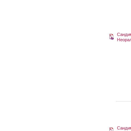
Санди
Неора
Санди