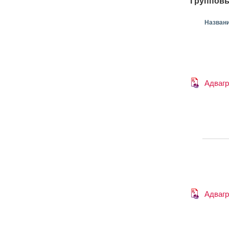
Групповы
Назван
Адваг
Адваг