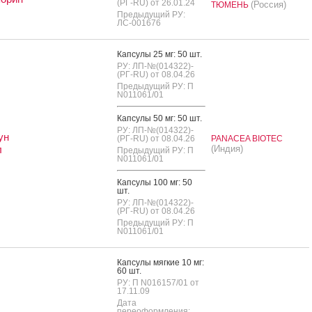
(РГ-RU) от 26.01.24
(Россия)
ТЮМЕНЬ
Предыдущий РУ:
ЛС-001676
Кап­су­лы 25 мг: 50 шт.
РУ: ЛП-№(014322)-
(РГ-RU) от 08.04.26
Предыдущий РУ: П
N011061/01
Кап­су­лы 50 мг: 50 шт.
РУ: ЛП-№(014322)-
ун
(РГ-RU) от 08.04.26
PANACEA BIOTEC
л
(Индия)
Предыдущий РУ: П
N011061/01
Кап­су­лы 100 мг: 50
шт.
РУ: ЛП-№(014322)-
(РГ-RU) от 08.04.26
Предыдущий РУ: П
N011061/01
Кап­су­лы мяг­кие 10 мг:
60 шт.
РУ: П N016157/01 от
17.11.09
Дата
переоформления: