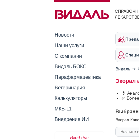
СПРАВОЧН
ЛЕКАРСТВ
Новости
Препа
Наши услуги
Специ
О компании
Видаль БОКС
Видаль
Парафармацевтика
Экорал 
Ветеринария
💊 Анал
Калькуляторы
✅ Более
МКБ-11
Выбранн
Внедрение ИИ
Экорал Капс
Вход для