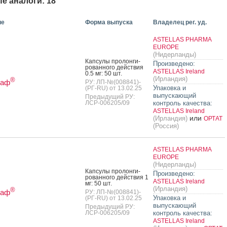
е аналоги: 18
ие
Форма выпуска
Владелец рег. уд.
ASTELLAS PHARMA
EUROPE
(Нидерланды)
Кап­су­лы про­лон­ги­
Произведено:
рован­но­го дей­ствия
ASTELLAS Ireland
0.5 мг: 50 шт.
(Ирландия)
®
раф
РУ: ЛП-№(008841)-
Упаковка и
(РГ-RU) от 13.02.25
выпускающий
Предыдущий РУ:
ЛСР-006205/09
контроль качества:
ASTELLAS Ireland
или
(Ирландия)
ОРТАТ
(Россия)
ASTELLAS PHARMA
EUROPE
(Нидерланды)
Кап­су­лы про­лон­ги­
Произведено:
рован­но­го дей­ствия 1
ASTELLAS Ireland
мг: 50 шт.
(Ирландия)
®
раф
РУ: ЛП-№(008841)-
Упаковка и
(РГ-RU) от 13.02.25
выпускающий
Предыдущий РУ:
ЛСР-006205/09
контроль качества:
ASTELLAS Ireland