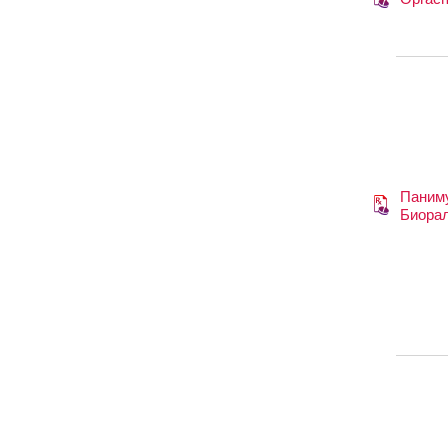
Паним
Биора